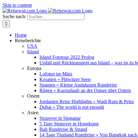
Skip to content
Suche nach:
Home
Reiseberichte
USA
Island
Island Fototour 2022 Prolog
Unfall und Rücktransport aus Island – was ist zu 
Europa
Lofoten im März
Kroatien » Plitwitzer Seen
Spanien » Kleine Andalusien Rundreise
Rügen » Kurzurlaub an der Ostsee über Ostern
Orient
Jordanien Reise Highlights » Wadi Rum & Petra
Dubai » The world is not enough
Asien
Stopover in Singapur
5 Tage Stopover in Hongkong
Bali Rundreise & Strand
14 Tage Thailand Rundreise » Von Bangkok nach