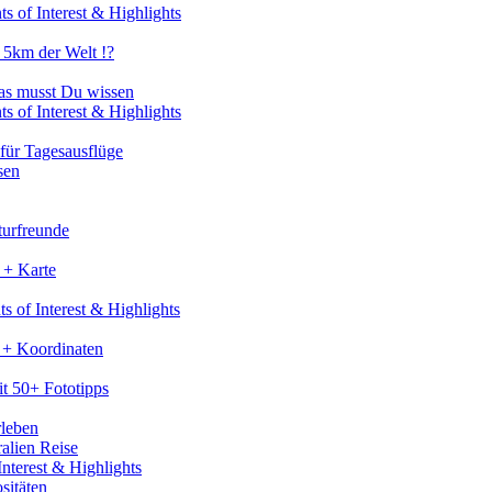
s of Interest & Highlights
 5km der Welt !?
as musst Du wissen
s of Interest & Highlights
für Tagesausflüge
sen
turfreunde
 + Karte
s of Interest & Highlights
 + Koordinaten
t 50+ Fototipps
rleben
ralien Reise
nterest & Highlights
sitäten