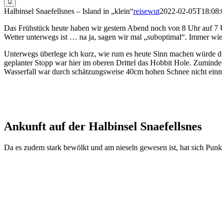
Halbinsel Snaefellsnes – Island in „klein“
reisewut
2022-02-05T18:08:
Das Frühstück heute haben wir gestern Abend noch von 8 Uhr auf 7 Uh
Wetter unterwegs ist … na ja, sagen wir mal „suboptimal“. Immer wied
Unterwegs überlege ich kurz, wie rum es heute Sinn machen würde die
geplanter Stopp war hier im oberen Drittel das Hobbit Hole. Zuminde
Wasserfall war durch schätzungsweise 40cm hohen Schnee nicht einm
Ankunft auf der Halbinsel Snaefellsnes
Da es zudem stark bewölkt und am nieseln gewesen ist, hat sich Punkt