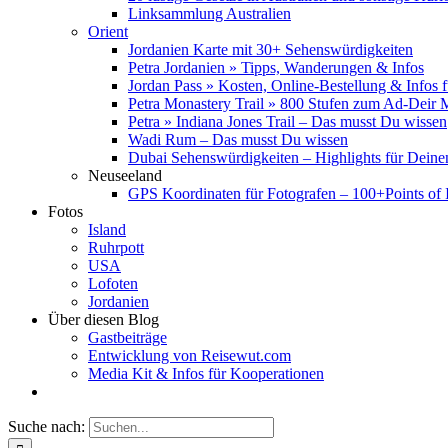
Linksammlung Australien
Orient
Jordanien Karte mit 30+ Sehenswürdigkeiten
Petra Jordanien » Tipps, Wanderungen & Infos
Jordan Pass » Kosten, Online-Bestellung & Infos 
Petra Monastery Trail » 800 Stufen zum Ad-Deir
Petra » Indiana Jones Trail – Das musst Du wissen
Wadi Rum – Das musst Du wissen
Dubai Sehenswürdigkeiten – Highlights für Deine
Neuseeland
GPS Koordinaten für Fotografen – 100+Points of I
Fotos
Island
Ruhrpott
USA
Lofoten
Jordanien
Über diesen Blog
Gastbeiträge
Entwicklung von Reisewut.com
Media Kit & Infos für Kooperationen
Suche nach: