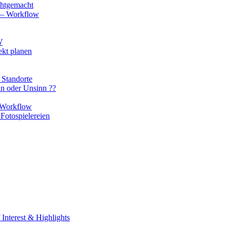
chtgemacht
o – Workflow
W
ekt planen
 Standorte
nn oder Unsinn ??
n Workflow
Fotospielereien
Interest & Highlights