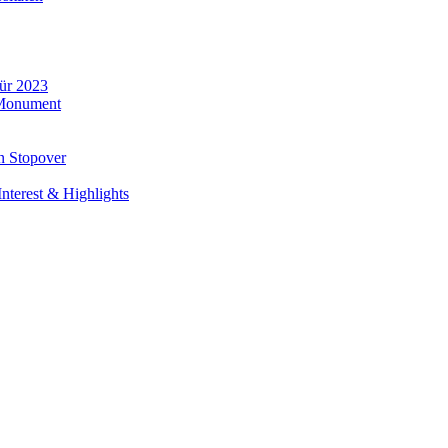
für 2023
 Monument
n Stopover
nterest & Highlights