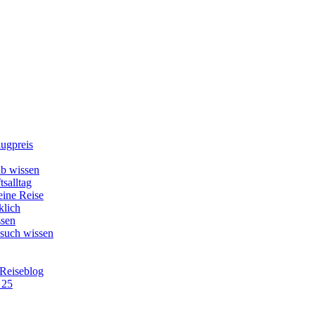
lugpreis
b wissen
tsalltag
eine Reise
klich
ssen
esuch wissen
 Reiseblog
 25