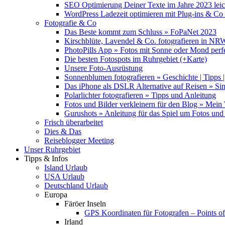
SEO Optimierung Deiner Texte im Jahre 2023 lei
WordPress Ladezeit optimieren mit Plug-ins & C
Fotografie & Co
Das Beste kommt zum Schluss » FoPaNet 2023
Kirschblüte, Lavendel & Co. fotografieren in NR
PhotoPills App » Fotos mit Sonne oder Mond perf
Die besten Fotospots im Ruhrgebiet (+Karte)
Unsere Foto-Ausrüstung
Sonnenblumen fotografieren » Geschichte | Tipps |
Das iPhone als DSLR Alternative auf Reisen » Si
Polarlichter fotografieren » Tipps und Anleitung
Fotos und Bilder verkleinern für den Blog » Mei
Gurushots » Anleitung für das Spiel um Fotos und 
Frisch überarbeitet
Dies & Das
Reiseblogger Meeting
Unser Ruhrgebiet
Tipps & Infos
Island Urlaub
USA Urlaub
Deutschland Urlaub
Europa
Färöer Inseln
GPS Koordinaten für Fotografen – Points of 
Irland