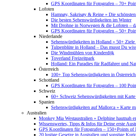
GPS Koordinaten für Fotografen – 70+ Point
Lofoten
Hamnøy, Sakrisøy & Reine » Die schönsten
Die besten Sehenswürdigkeiten im Winter
Mit Drohne in Norwegen & die Lofoten – d
GPS Koordinaten für Fotografen – 50+ Point
Niederlande
Sehenswürdigkeiten in Holland » 50+ Ziele 
Tulpenblüte in Holland – Das musst Du wis
Die Windmühlen von Kinderdijk
Toverland Freizeitpark
Holland: Ein Paradies für Radfahrer und Na
Österreich
100+ Top Sehenswürdigkeiten in Österreich
Schottland
GPS Koordinaten für Fotografen – 100 Point
Schweiz
60+ Schweiz Sehenswürdigkeiten mit Karte
Spanien
Sehenswürdigkeiten auf Mallorca » Karte mi
Australien
Monkey Mia Westaustralien » Delphine hautnah e
Wissenswertes, Tipps & Infos für Deine erste Aust
GPS Koordinaten für Fotografen – 150+Points of I
20 lustige Gesetze in Australien und sonstige Kurio