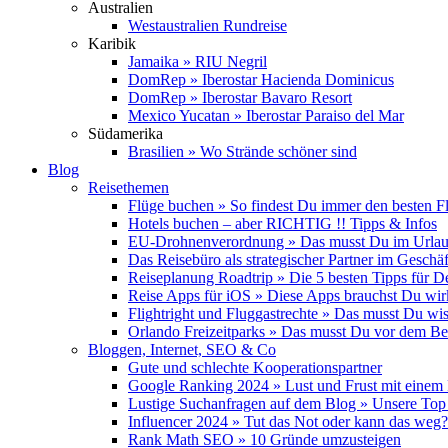
Australien
Westaustralien Rundreise
Karibik
Jamaika » RIU Negril
DomRep » Iberostar Hacienda Dominicus
DomRep » Iberostar Bavaro Resort
Mexico Yucatan » Iberostar Paraiso del Mar
Südamerika
Brasilien » Wo Strände schöner sind
Blog
Reisethemen
Flüge buchen » So findest Du immer den besten F
Hotels buchen – aber RICHTIG !! Tipps & Infos
EU-Drohnenverordnung » Das musst Du im Urlau
Das Reisebüro als strategischer Partner im Geschäf
Reiseplanung Roadtrip » Die 5 besten Tipps für D
Reise Apps für iOS » Diese Apps brauchst Du wir
Flightright und Fluggastrechte » Das musst Du wi
Orlando Freizeitparks » Das musst Du vor dem B
Bloggen, Internet, SEO & Co
Gute und schlechte Kooperationspartner
Google Ranking 2024 » Lust und Frust mit einem
Lustige Suchanfragen auf dem Blog » Unsere Top
Influencer 2024 » Tut das Not oder kann das weg?
Rank Math SEO » 10 Gründe umzusteigen