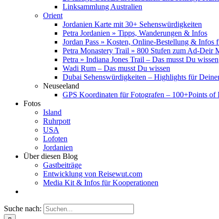
Linksammlung Australien
Orient
Jordanien Karte mit 30+ Sehenswürdigkeiten
Petra Jordanien » Tipps, Wanderungen & Infos
Jordan Pass » Kosten, Online-Bestellung & Infos 
Petra Monastery Trail » 800 Stufen zum Ad-Deir
Petra » Indiana Jones Trail – Das musst Du wissen
Wadi Rum – Das musst Du wissen
Dubai Sehenswürdigkeiten – Highlights für Deine
Neuseeland
GPS Koordinaten für Fotografen – 100+Points of I
Fotos
Island
Ruhrpott
USA
Lofoten
Jordanien
Über diesen Blog
Gastbeiträge
Entwicklung von Reisewut.com
Media Kit & Infos für Kooperationen
Suche nach: