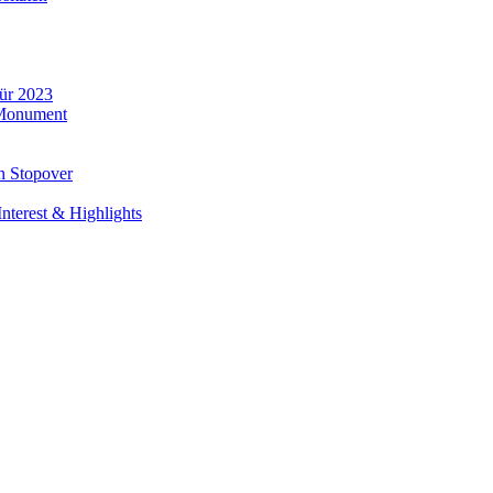
für 2023
 Monument
n Stopover
nterest & Highlights