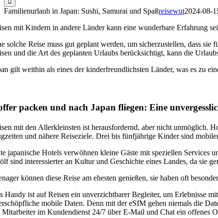
Familienurlaub in Japan: Sushi, Samurai und Spaß
reisewut
2024-08-1
isen mit Kindern in andere Länder kann eine wunderbare Erfahrung sein
ne solche Reise muss gut geplant werden, um sicherzustellen, dass sie f
isen und die Art des geplanten Urlaubs berücksichtigt, kann die Urlaub
pan gilt weithin als eines der kinderfreundlichsten Länder, was es zu ei
ffer packen und nach Japan fliegen: Eine unvergessli
isen mit den Allerkleinsten ist herausfordernd, aber nicht unmöglich. H
ugzeiten und nähere Reiseziele.
Drei bis fünfjährige Kinder sind mobi
te japanische Hotels verwöhnen kleine Gäste mit speziellen Services u
ölf sind interessierter an Kultur und Geschichte eines Landes, da sie ge
enager können diese Reise am ehesten genießen, sie haben oft besonde
s Handy ist auf Reisen ein unverzichtbarer Begleiter, um Erlebnisse 
erschöpfliche mobile Daten. Denn mit der eSIM gehen niemals die Date
e Mitarbeiter im Kundendienst 24/7 über E-Mail und Chat ein offenes Oh