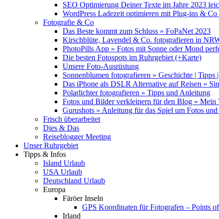
SEO Optimierung Deiner Texte im Jahre 2023 lei
WordPress Ladezeit optimieren mit Plug-ins & C
Fotografie & Co
Das Beste kommt zum Schluss » FoPaNet 2023
Kirschblüte, Lavendel & Co. fotografieren in NR
PhotoPills App » Fotos mit Sonne oder Mond perf
Die besten Fotospots im Ruhrgebiet (+Karte)
Unsere Foto-Ausrüstung
Sonnenblumen fotografieren » Geschichte | Tipps |
Das iPhone als DSLR Alternative auf Reisen » Si
Polarlichter fotografieren » Tipps und Anleitung
Fotos und Bilder verkleinern für den Blog » Mei
Gurushots » Anleitung für das Spiel um Fotos und 
Frisch überarbeitet
Dies & Das
Reiseblogger Meeting
Unser Ruhrgebiet
Tipps & Infos
Island Urlaub
USA Urlaub
Deutschland Urlaub
Europa
Färöer Inseln
GPS Koordinaten für Fotografen – Points of 
Irland