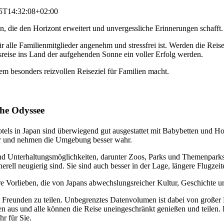
5T14:32:08+02:00
, die den Horizont erweitert und unvergessliche Erinnerungen schafft.
ür alle Familienmitglieder angenehm und stressfrei ist. Werden die Reis
sreise ins Land der aufgehenden Sonne ein voller Erfolg werden.
nem besonders reizvollen Reiseziel für Familien macht.
che Odyssee
otels in Japan sind überwiegend gut ausgestattet mit Babybetten und Ho
ler und nehmen die Umgebung besser wahr.
nd Unterhaltungsmöglichkeiten, darunter Zoos, Parks und Themenparks, 
nerell neugierig sind. Sie sind auch besser in der Lage, längere Flugze
re Vorlieben, die von Japans abwechslungsreicher Kultur, Geschichte
mit Freunden zu teilen. Unbegrenztes Datenvolumen ist dabei von groß
n aus und alle können die Reise uneingeschränkt genießen und teilen.
r für Sie.