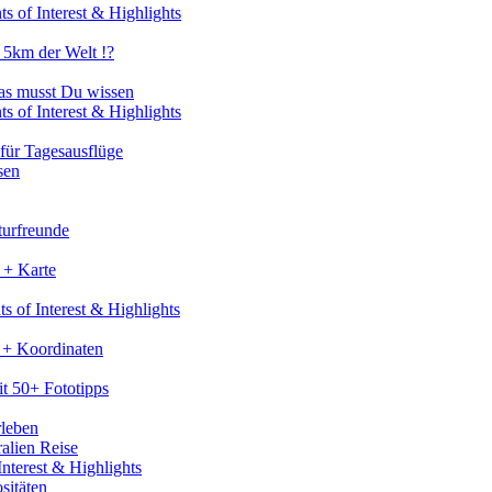
s of Interest & Highlights
 5km der Welt !?
as musst Du wissen
s of Interest & Highlights
für Tagesausflüge
sen
turfreunde
 + Karte
s of Interest & Highlights
 + Koordinaten
t 50+ Fototipps
rleben
ralien Reise
nterest & Highlights
sitäten