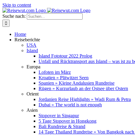
Skip to content
Suche nach:
Home
Reiseberichte
USA
Island
Island Fototour 2022 Prolog
Unfall und Rücktransport aus Island – was ist zu 
Europa
Lofoten im März
Kroatien » Plitwitzer Seen
Spanien » Kleine Andalusien Rundreise
Rügen » Kurzurlaub an der Ostsee über Ostern
Orient
Jordanien Reise Highlights » Wadi Rum & Petra
Dubai » The world is not enough
Asien
Stopover in Singapur
5 Tage Stopover in Hongkong
Bali Rundreise & Strand
14 Tage Thailand Rundreise » Von Bangkok nach