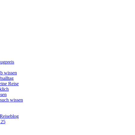
lugpreis
b wissen
tsalltag
eine Reise
klich
ssen
esuch wissen
 Reiseblog
 25