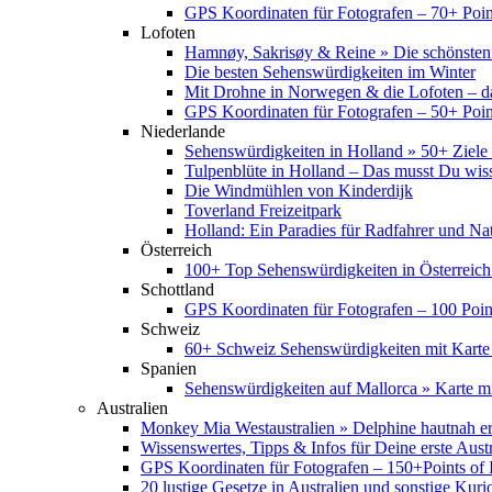
GPS Koordinaten für Fotografen – 70+ Point
Lofoten
Hamnøy, Sakrisøy & Reine » Die schönsten
Die besten Sehenswürdigkeiten im Winter
Mit Drohne in Norwegen & die Lofoten – d
GPS Koordinaten für Fotografen – 50+ Point
Niederlande
Sehenswürdigkeiten in Holland » 50+ Ziele 
Tulpenblüte in Holland – Das musst Du wis
Die Windmühlen von Kinderdijk
Toverland Freizeitpark
Holland: Ein Paradies für Radfahrer und Na
Österreich
100+ Top Sehenswürdigkeiten in Österreich
Schottland
GPS Koordinaten für Fotografen – 100 Point
Schweiz
60+ Schweiz Sehenswürdigkeiten mit Karte
Spanien
Sehenswürdigkeiten auf Mallorca » Karte mi
Australien
Monkey Mia Westaustralien » Delphine hautnah e
Wissenswertes, Tipps & Infos für Deine erste Aust
GPS Koordinaten für Fotografen – 150+Points of I
20 lustige Gesetze in Australien und sonstige Kurio