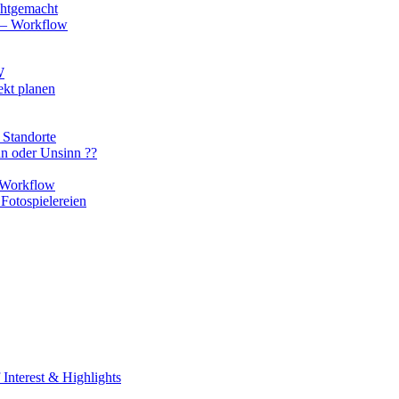
chtgemacht
o – Workflow
W
ekt planen
 Standorte
nn oder Unsinn ??
n Workflow
Fotospielereien
Interest & Highlights