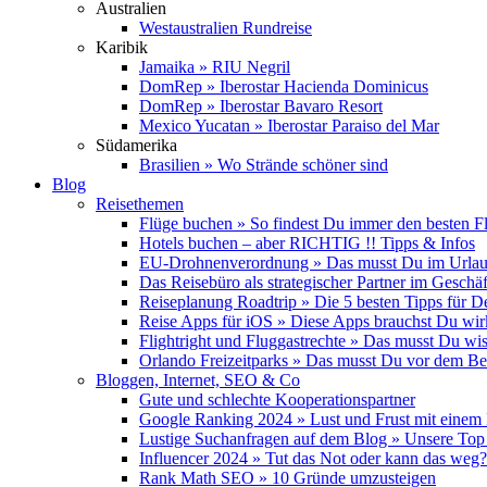
Australien
Westaustralien Rundreise
Karibik
Jamaika » RIU Negril
DomRep » Iberostar Hacienda Dominicus
DomRep » Iberostar Bavaro Resort
Mexico Yucatan » Iberostar Paraiso del Mar
Südamerika
Brasilien » Wo Strände schöner sind
Blog
Reisethemen
Flüge buchen » So findest Du immer den besten F
Hotels buchen – aber RICHTIG !! Tipps & Infos
EU-Drohnenverordnung » Das musst Du im Urlau
Das Reisebüro als strategischer Partner im Geschäf
Reiseplanung Roadtrip » Die 5 besten Tipps für D
Reise Apps für iOS » Diese Apps brauchst Du wir
Flightright und Fluggastrechte » Das musst Du wi
Orlando Freizeitparks » Das musst Du vor dem B
Bloggen, Internet, SEO & Co
Gute und schlechte Kooperationspartner
Google Ranking 2024 » Lust und Frust mit einem
Lustige Suchanfragen auf dem Blog » Unsere Top
Influencer 2024 » Tut das Not oder kann das weg?
Rank Math SEO » 10 Gründe umzusteigen