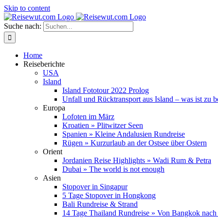
Skip to content
Suche nach:
Home
Reiseberichte
USA
Island
Island Fototour 2022 Prolog
Unfall und Rücktransport aus Island – was ist zu 
Europa
Lofoten im März
Kroatien » Plitwitzer Seen
Spanien » Kleine Andalusien Rundreise
Rügen » Kurzurlaub an der Ostsee über Ostern
Orient
Jordanien Reise Highlights » Wadi Rum & Petra
Dubai » The world is not enough
Asien
Stopover in Singapur
5 Tage Stopover in Hongkong
Bali Rundreise & Strand
14 Tage Thailand Rundreise » Von Bangkok nach