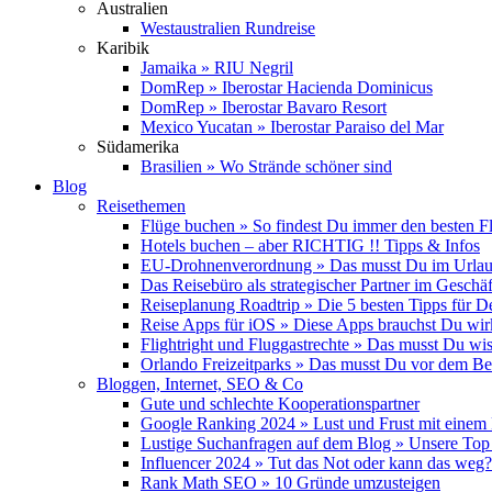
Australien
Westaustralien Rundreise
Karibik
Jamaika » RIU Negril
DomRep » Iberostar Hacienda Dominicus
DomRep » Iberostar Bavaro Resort
Mexico Yucatan » Iberostar Paraiso del Mar
Südamerika
Brasilien » Wo Strände schöner sind
Blog
Reisethemen
Flüge buchen » So findest Du immer den besten F
Hotels buchen – aber RICHTIG !! Tipps & Infos
EU-Drohnenverordnung » Das musst Du im Urlau
Das Reisebüro als strategischer Partner im Geschäf
Reiseplanung Roadtrip » Die 5 besten Tipps für D
Reise Apps für iOS » Diese Apps brauchst Du wir
Flightright und Fluggastrechte » Das musst Du wi
Orlando Freizeitparks » Das musst Du vor dem B
Bloggen, Internet, SEO & Co
Gute und schlechte Kooperationspartner
Google Ranking 2024 » Lust und Frust mit einem
Lustige Suchanfragen auf dem Blog » Unsere Top
Influencer 2024 » Tut das Not oder kann das weg?
Rank Math SEO » 10 Gründe umzusteigen