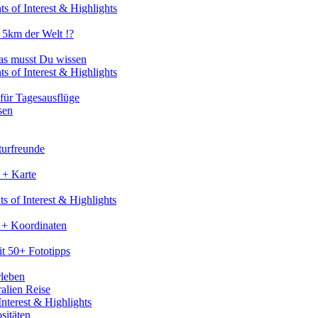
s of Interest & Highlights
 5km der Welt !?
as musst Du wissen
s of Interest & Highlights
für Tagesausflüge
sen
turfreunde
 + Karte
s of Interest & Highlights
 + Koordinaten
t 50+ Fototipps
rleben
ralien Reise
nterest & Highlights
sitäten