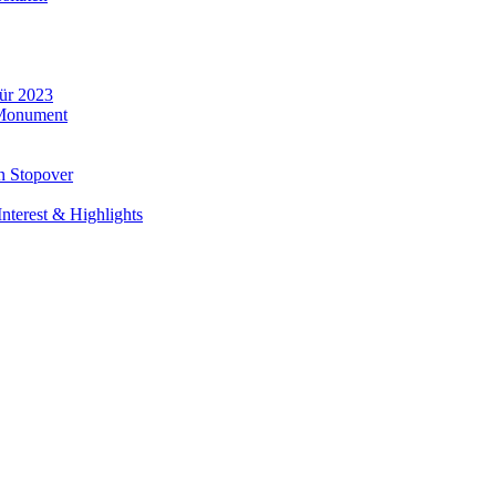
für 2023
 Monument
n Stopover
nterest & Highlights