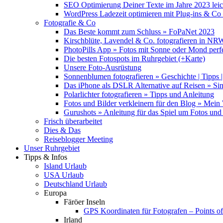
SEO Optimierung Deiner Texte im Jahre 2023 lei
WordPress Ladezeit optimieren mit Plug-ins & C
Fotografie & Co
Das Beste kommt zum Schluss » FoPaNet 2023
Kirschblüte, Lavendel & Co. fotografieren in NR
PhotoPills App » Fotos mit Sonne oder Mond perf
Die besten Fotospots im Ruhrgebiet (+Karte)
Unsere Foto-Ausrüstung
Sonnenblumen fotografieren » Geschichte | Tipps |
Das iPhone als DSLR Alternative auf Reisen » Si
Polarlichter fotografieren » Tipps und Anleitung
Fotos und Bilder verkleinern für den Blog » Mei
Gurushots » Anleitung für das Spiel um Fotos und 
Frisch überarbeitet
Dies & Das
Reiseblogger Meeting
Unser Ruhrgebiet
Tipps & Infos
Island Urlaub
USA Urlaub
Deutschland Urlaub
Europa
Färöer Inseln
GPS Koordinaten für Fotografen – Points of 
Irland