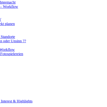
chtgemacht
o – Workflow
W
ekt planen
 Standorte
nn oder Unsinn ??
n Workflow
Fotospielereien
Interest & Highlights