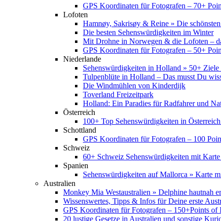
GPS Koordinaten für Fotografen – 70+ Point
Lofoten
Hamnøy, Sakrisøy & Reine » Die schönsten
Die besten Sehenswürdigkeiten im Winter
Mit Drohne in Norwegen & die Lofoten – d
GPS Koordinaten für Fotografen – 50+ Point
Niederlande
Sehenswürdigkeiten in Holland » 50+ Ziele 
Tulpenblüte in Holland – Das musst Du wis
Die Windmühlen von Kinderdijk
Toverland Freizeitpark
Holland: Ein Paradies für Radfahrer und Na
Österreich
100+ Top Sehenswürdigkeiten in Österreich
Schottland
GPS Koordinaten für Fotografen – 100 Point
Schweiz
60+ Schweiz Sehenswürdigkeiten mit Karte
Spanien
Sehenswürdigkeiten auf Mallorca » Karte mi
Australien
Monkey Mia Westaustralien » Delphine hautnah e
Wissenswertes, Tipps & Infos für Deine erste Aust
GPS Koordinaten für Fotografen – 150+Points of I
20 lustige Gesetze in Australien und sonstige Kurio