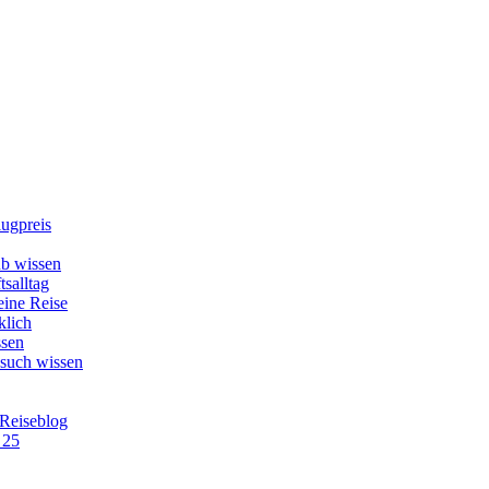
lugpreis
b wissen
tsalltag
eine Reise
klich
ssen
esuch wissen
 Reiseblog
 25