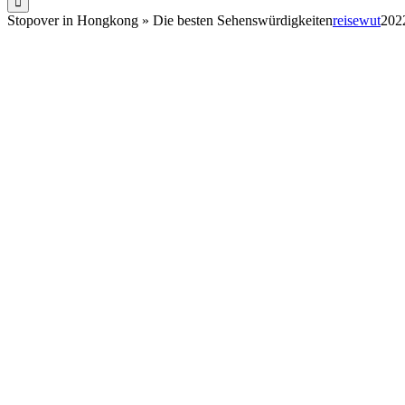
Stopover in Hongkong » Die besten Sehenswürdigkeiten
reisewut
202