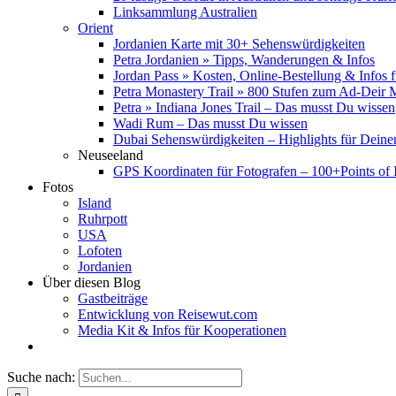
Linksammlung Australien
Orient
Jordanien Karte mit 30+ Sehenswürdigkeiten
Petra Jordanien » Tipps, Wanderungen & Infos
Jordan Pass » Kosten, Online-Bestellung & Infos 
Petra Monastery Trail » 800 Stufen zum Ad-Deir
Petra » Indiana Jones Trail – Das musst Du wissen
Wadi Rum – Das musst Du wissen
Dubai Sehenswürdigkeiten – Highlights für Deine
Neuseeland
GPS Koordinaten für Fotografen – 100+Points of I
Fotos
Island
Ruhrpott
USA
Lofoten
Jordanien
Über diesen Blog
Gastbeiträge
Entwicklung von Reisewut.com
Media Kit & Infos für Kooperationen
Suche nach: