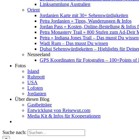
Linksammlung Australien
Orient
Jordanien Karte mit 30+ Sehenswürdigkeiten
Petra Jordanien » Tipps, Wanderungen & Infos
Jordan Pass » Kosten, Online-Bestellung & Infos 
Petra Monastery Trail » 800 Stufen zum Ad-Deir
Petra » Indiana Jones Trail – Das musst Du wissen
Wadi Rum – Das musst Du wissen
Dubai Sehenswürdigkeiten – Highlights für Deine
Neuseeland
GPS Koordinaten für Fotografen – 100+Points of I
Fotos
Island
Ruhrpott
USA
Lofoten
Jordanien
Über diesen Blog
Gastbeiträge
Entwicklung von Reisewut.com
Media Kit & Infos für Kooperationen
Suche nach: