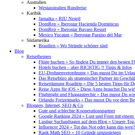
Australien
Westaustralien Rundreise
Karibik
Jamaika » RIU Negril
DomRep » Iberostar Hacienda Dominicus
DomRep » Iberostar Bavaro Resort
Mexico Yucatan » Iberostar Paraiso del Mar
Südamerika
Brasilien » Wo Strände schöner sind
Blog
Reisethemen
Flüge buchen » So findest Du immer den besten F
Hotels buchen – aber RICHTIG !! Tipps & Infos
EU-Drohnenverordnung » Das musst Du im Urlau
Das Reisebüro als strategischer Partner im Geschäf
Reiseplanung Roadtrip » Die 5 besten Tipps für D
Reise Apps für iOS » Diese Apps brauchst Du wir
Flightright und Fluggastrechte » Das musst Du wi
Orlando Freizeitparks » Das musst Du vor dem B
Bloggen, Internet, SEO & Co
Gute und schlechte Kooperationspartner
Google Ranking 2024 » Lust und Frust mit einem
Lustige Suchanfragen auf dem Blog » Unsere Top
Influencer 2024 » Tut das Not oder kann das weg?
Rank Math SEO » 10 Gründe umzusteigen