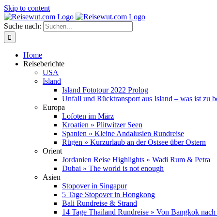
Skip to content
Suche nach:
Home
Reiseberichte
USA
Island
Island Fototour 2022 Prolog
Unfall und Rücktransport aus Island – was ist zu 
Europa
Lofoten im März
Kroatien » Plitwitzer Seen
Spanien » Kleine Andalusien Rundreise
Rügen » Kurzurlaub an der Ostsee über Ostern
Orient
Jordanien Reise Highlights » Wadi Rum & Petra
Dubai » The world is not enough
Asien
Stopover in Singapur
5 Tage Stopover in Hongkong
Bali Rundreise & Strand
14 Tage Thailand Rundreise » Von Bangkok nach