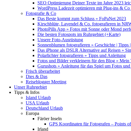
SEO Optimierung Deiner Texte im Jahre 2023 lei
WordPress Ladezeit optimieren mit Plug-ins & C
Fotografie & Co
Das Beste kommt zum Schluss » FoPaNet 2023
Kirschblüte, Lavendel & Co. fotografieren in NR
PhotoPills App » Fotos mit Sonne oder Mond perf
Die besten Fotospots im Ruhrgebiet (+Karte)
Unsere Foto-Ausrüstung
Sonnenblumen fotografieren » Geschichte | Tipps |
Das iPhone als DSLR Alternative auf Reisen » Si
Polarlichter fotografieren » Tipps und Anleitung
Fotos und Bilder verkleinern für den Blog » Mei
Gurushots » Anleitung für das Spiel um Fotos und 
Frisch überarbeitet
Dies & Das
Reiseblogger Meeting
Unser Ruhrgebiet
Tipps & Infos
Island Urlaub
USA Urlaub
Deutschland Urlaub
Europa
Färöer Inseln
GPS Koordinaten für Fotografen – Points of 
Irland