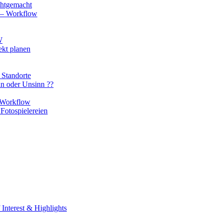
chtgemacht
o – Workflow
W
ekt planen
 Standorte
nn oder Unsinn ??
n Workflow
Fotospielereien
Interest & Highlights