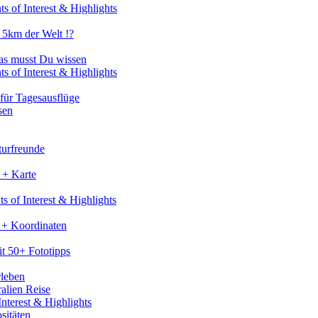
s of Interest & Highlights
 5km der Welt !?
as musst Du wissen
s of Interest & Highlights
für Tagesausflüge
sen
turfreunde
 + Karte
s of Interest & Highlights
 + Koordinaten
t 50+ Fototipps
rleben
ralien Reise
nterest & Highlights
sitäten