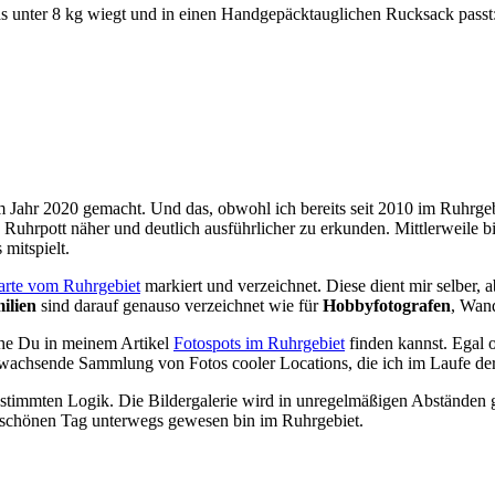
s unter 8 kg wiegt und in einen Handgepäcktauglichen Rucksack passt
 Jahr 2020 gemacht. Und das, obwohl ich bereits seit 2010 im Ruhrgebi
rpott näher und deutlich ausführlicher zu erkunden. Mittlerweile bi
mitspielt.
arte vom Ruhrgebiet
markiert und verzeichnet. Diese dient mir selber, 
ilien
sind darauf genauso verzeichnet wie für
Hobbyfotografen
, Wand
lche Du in meinem Artikel
Fotospots im Ruhrgebiet
finden kannst. Egal 
haft wachsende Sammlung von Fotos cooler Locations, die ich im Laufe de
 bestimmten Logik. Die Bildergalerie wird in unregelmäßigen Abständen
s schönen Tag unterwegs gewesen bin im Ruhrgebiet.