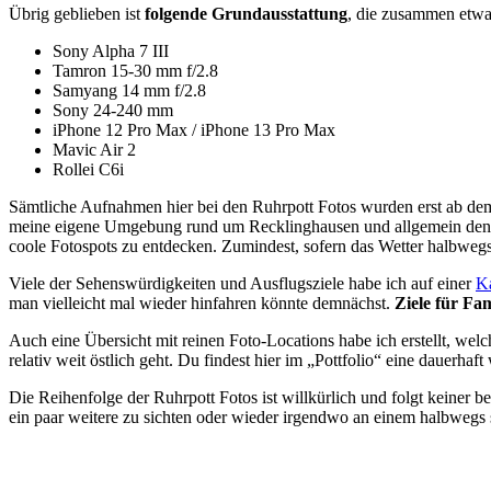
Übrig geblieben ist
folgende Grundausstattung
, die zusammen etwa
Sony Alpha 7 III
Tamron 15-30 mm f/2.8
Samyang 14 mm f/2.8
Sony 24-240 mm
iPhone 12 Pro Max / iPhone 13 Pro Max
Mavic Air 2
Rollei C6i
Sämtliche Aufnahmen hier bei den Ruhrpott Fotos wurden erst ab dem
meine eigene Umgebung rund um Recklinghausen und allgemein den Ruh
coole Fotospots zu entdecken. Zumindest, sofern das Wetter halbwegs 
Viele der Sehenswürdigkeiten und Ausflugsziele habe ich auf einer
K
man vielleicht mal wieder hinfahren könnte demnächst.
Ziele für Fam
Auch eine Übersicht mit reinen Foto-Locations habe ich erstellt, we
relativ weit östlich geht. Du findest hier im „Pottfolio“ eine dauer
Die Reihenfolge der Ruhrpott Fotos ist willkürlich und folgt keiner
ein paar weitere zu sichten oder wieder irgendwo an einem halbweg