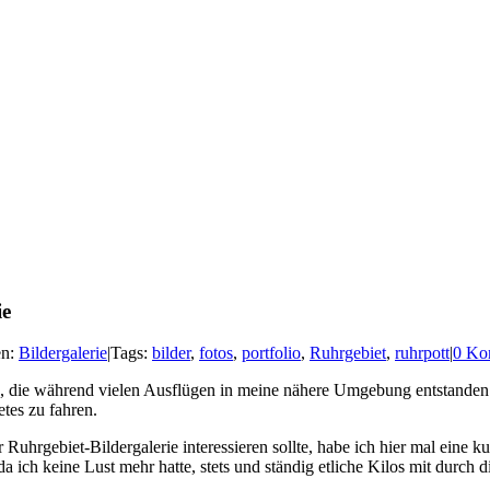
ie
en:
Bildergalerie
|
Tags:
bilder
,
fotos
,
portfolio
,
Ruhrgebiet
,
ruhrpott
|
0 Ko
, die während vielen Ausflügen in meine nähere Umgebung entstanden s
tes zu fahren.
r Ruhrgebiet-Bildergalerie interessieren sollte, habe ich hier mal ein
 da ich keine Lust mehr hatte, stets und ständig etliche Kilos mit dur