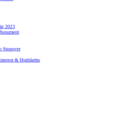
für 2023
 Monument
n Stopover
nterest & Highlights