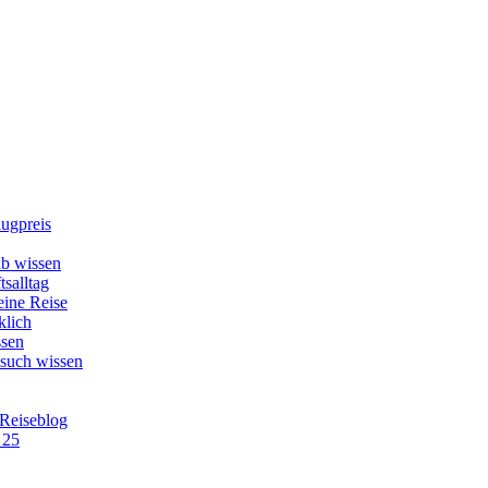
lugpreis
b wissen
tsalltag
eine Reise
klich
ssen
esuch wissen
 Reiseblog
 25