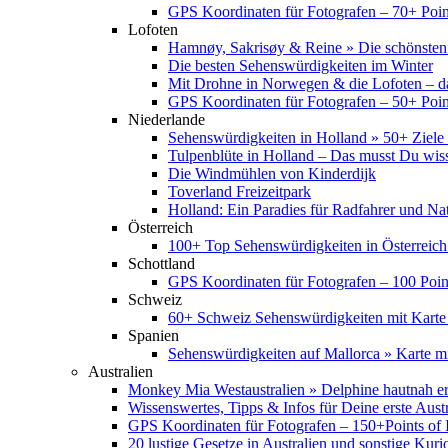
GPS Koordinaten für Fotografen – 70+ Point
Lofoten
Hamnøy, Sakrisøy & Reine » Die schönsten
Die besten Sehenswürdigkeiten im Winter
Mit Drohne in Norwegen & die Lofoten – d
GPS Koordinaten für Fotografen – 50+ Point
Niederlande
Sehenswürdigkeiten in Holland » 50+ Ziele 
Tulpenblüte in Holland – Das musst Du wis
Die Windmühlen von Kinderdijk
Toverland Freizeitpark
Holland: Ein Paradies für Radfahrer und Na
Österreich
100+ Top Sehenswürdigkeiten in Österreich
Schottland
GPS Koordinaten für Fotografen – 100 Point
Schweiz
60+ Schweiz Sehenswürdigkeiten mit Karte
Spanien
Sehenswürdigkeiten auf Mallorca » Karte mi
Australien
Monkey Mia Westaustralien » Delphine hautnah e
Wissenswertes, Tipps & Infos für Deine erste Aust
GPS Koordinaten für Fotografen – 150+Points of I
20 lustige Gesetze in Australien und sonstige Kurio