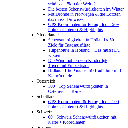
schönsten 5km der Welt !?
Die besten Sehenswürdigkeiten im Winter
Mit Drohne in Norwegen & die Lofoten –
das musst Du wissen
GPS Koordinaten für Fotografen – 50+
Points of Interest & Highlights
Niederlande
Sehenswürdigkeiten in Holland » 50+
Ziele für Tagesausflüge
Tulpenblüte in Holland – Das musst Du
wissen
Die Windmühlen von Kinderdijk
Toverland Freizeitpark
Holland: Ein Paradies für Radfahrer und
Naturfreunde
Österreich
100+ Top Sehenswürdigkeiten in
Österreich + Karte
Schottland
GPS Koordinaten für Fotografen – 100
Points of Interest & Highlights
Schweiz
60+ Schweiz Sehenswürdigkeiten mit
Karte + Koordinaten
Spanien