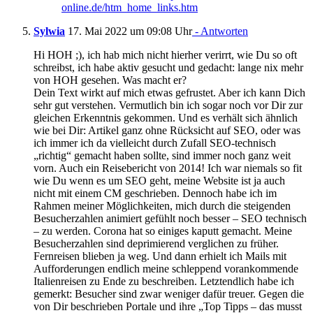
online.de/htm_home_links.htm
Sylwia
17. Mai 2022 um 09:08 Uhr
- Antworten
Hi HOH ;), ich hab mich nicht hierher verirrt, wie Du so oft
schreibst, ich habe aktiv gesucht und gedacht: lange nix mehr
von HOH gesehen. Was macht er?
Dein Text wirkt auf mich etwas gefrustet. Aber ich kann Dich
sehr gut verstehen. Vermutlich bin ich sogar noch vor Dir zur
gleichen Erkenntnis gekommen. Und es verhält sich ähnlich
wie bei Dir: Artikel ganz ohne Rücksicht auf SEO, oder was
ich immer ich da vielleicht durch Zufall SEO-technisch
„richtig“ gemacht haben sollte, sind immer noch ganz weit
vorn. Auch ein Reisebericht von 2014! Ich war niemals so fit
wie Du wenn es um SEO geht, meine Website ist ja auch
nicht mit einem CM geschrieben. Dennoch habe ich im
Rahmen meiner Möglichkeiten, mich durch die steigenden
Besucherzahlen animiert gefühlt noch besser – SEO technisch
– zu werden. Corona hat so einiges kaputt gemacht. Meine
Besucherzahlen sind deprimierend verglichen zu früher.
Fernreisen blieben ja weg. Und dann erhielt ich Mails mit
Aufforderungen endlich meine schleppend vorankommende
Italienreisen zu Ende zu beschreiben. Letztendlich habe ich
gemerkt: Besucher sind zwar weniger dafür treuer. Gegen die
von Dir beschrieben Portale und ihre „Top Tipps – das musst