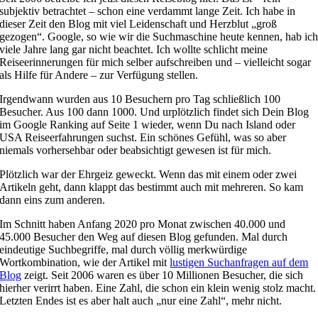
subjektiv betrachtet – schon eine verdammt lange Zeit. Ich habe in
dieser Zeit den Blog mit viel Leidenschaft und Herzblut „groß
gezogen“. Google, so wie wir die Suchmaschine heute kennen, hab ic
viele Jahre lang gar nicht beachtet. Ich wollte schlicht meine
Reiseerinnerungen für mich selber aufschreiben und – vielleicht sogar
als Hilfe für Andere – zur Verfügung stellen.
Irgendwann wurden aus 10 Besuchern pro Tag schließlich 100
Besucher. Aus 100 dann 1000. Und urplötzlich findet sich Dein Blog
im Google Ranking auf Seite 1 wieder, wenn Du nach Island oder
USA Reiseerfahrungen suchst. Ein schönes Gefühl, was so aber
niemals vorhersehbar oder beabsichtigt gewesen ist für mich.
Plötzlich war der Ehrgeiz geweckt. Wenn das mit einem oder zwei
Artikeln geht, dann klappt das bestimmt auch mit mehreren. So kam
dann eins zum anderen.
Im Schnitt haben Anfang 2020 pro Monat zwischen 40.000 und
45.000 Besucher den Weg auf diesen Blog gefunden. Mal durch
eindeutige Suchbegriffe, mal durch völlig merkwürdige
Wortkombination, wie der Artikel mit
lustigen Suchanfragen auf dem
Blog
zeigt. Seit 2006 waren es über 10 Millionen Besucher, die sich
hierher verirrt haben. Eine Zahl, die schon ein klein wenig stolz macht.
Letzten Endes ist es aber halt auch „nur eine Zahl“, mehr nicht.