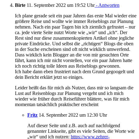
Birte
11. September 2022 um 19:52 Uhr
- Antworten
Ich plane gerade seit ein paar Jahren das erste Mal wieder eine
größere Reise und wollte wie immer Reiseblogs zur Planung
nehmen. Nach ein paar Tagen bin ich ziemlich gefrustet – nur
ca. jede vierte Seite nutzt Worte wie „wir“ und „ich“. Der
Rest sind nur diese zusammenkopierten Artikel ohne jegliche
private Eindrücke. Und selbst die „richtigen“ Blogs die oben
in der Suche erscheinen sind oft nicht wirklich umwerfend.
Dass wirklich kein Blogger an die von mir gesuchten Orte
fährt, kann ich mir nicht vorstellen, vor ein paar Jahren hatte
ich noch richtig tolle Ideen aus Reiseblogs gewonnen.
Ich habe dann eben frustriert nach dem Grund gegoogelt und
dein Bericht erklärt jetzt so einiges.
Leider heißt das für mich als Nutzer, dass mir so langsam die
Lust auf Reisenblogs zur Planung vergeht und ich mich
wieder wie früher durch Reiseführer blättere, was für mich
momentan tatsächlich praktischer erscheint
Fritz
14. September 2022 um 12:30 Uhr
Auf dieser Seite und z.B. auch auf nachfolgend
genannter Linkseite, gibt es viele Seiten, die Worte wie
„wir“ und ich nutzen:
https://www.zehrer-