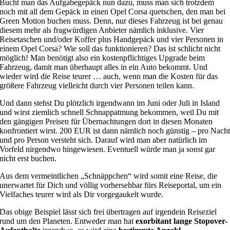
Bucht man das Aufgabegepäck nun dazu, muss man sich trotzdem
noch mit all dem Gepäck in einen Opel Corsa quetschen, den man bei
Green Motion buchen muss. Denn, nur dieses Fahrzeug ist bei genau
diesem mehr als fragwürdigen Anbieter nämlich inklusive. Vier
Reisetaschen und/oder Koffer plus Handgepäck und vier Personen in
einem Opel Corsa? Wie soll das funktionieren? Das ist schlicht nicht
möglich! Man benötigt also ein kostenpflichtiges Upgrade beim
Fahrzeug, damit man überhaupt alles in ein Auto bekommt. Und
wieder wird die Reise teurer … auch, wenn man die Kosten für das
größere Fahrzeug vielleicht durch vier Personen teilen kann.
Und dann stehst Du plötzlich irgendwann im Juni oder Juli in Island
und wirst ziemlich schnell Schnappatmung bekommen, weil Du mit
den gängigen Preisen für Übernachtungen dort in diesen Monaten
konfrontiert wirst. 200 EUR ist dann nämlich noch günstig – pro Nach
und pro Person versteht sich. Darauf wird man aber natürlich im
Vorfeld nirgendwo hingewiesen. Eventuell würde man ja sonst gar
nicht erst buchen.
Aus dem vermeintlichen „Schnäppchen“ wird somit eine Reise, die
unerwartet für Dich und völlig vorhersehbar fürs Reiseportal, um ein
Vielfaches teurer wird als Dir vorgegaukelt wurde.
Das obige Beispiel lässt sich frei übertragen auf irgendein Reiseziel
rund um den Planeten. Entweder man hat
exorbitant lange Stopover-