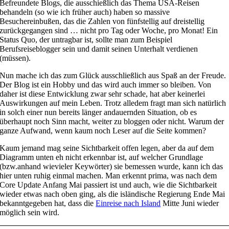
Befreundete Blogs, die ausschießlich das Thema USA-Reisen
behandeln (so wie ich früher auch) haben so massive
Besuchereinbußen, das die Zahlen von fünfstellig auf dreistellig
zurückgegangen sind … nicht pro Tag oder Woche, pro Monat! Ein
Status Quo, der untragbar ist, sollte man zum Beispiel
Berufsreiseblogger sein und damit seinen Unterhalt verdienen
(müssen).
Nun mache ich das zum Glück ausschließlich aus Spaß an der Freude.
Der Blog ist ein Hobby und das wird auch immer so bleiben. Von
daher ist diese Entwicklung zwar sehr schade, hat aber keinerlei
Auswirkungen auf mein Leben. Trotz alledem fragt man sich natürlich
in solch einer nun bereits länger andauernden Situation, ob es
überhaupt noch Sinn macht, weiter zu bloggen oder nicht. Warum der
ganze Aufwand, wenn kaum noch Leser auf die Seite kommen?
Kaum jemand mag seine Sichtbarkeit offen legen, aber da auf dem
Diagramm unten eh nicht erkennbar ist, auf welcher Grundlage
(bzw.anhand wievieler Keywörter) sie bemessen wurde, kann ich das
hier unten ruhig einmal machen. Man erkennt prima, was nach dem
Core Update Anfang Mai passiert ist und auch, wie die Sichtbarkeit
wieder etwas nach oben ging, als die isländische Regierung Ende Mai
bekanntgegeben hat, dass die
Einreise nach Island
Mitte Juni wieder
möglich sein wird.