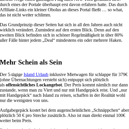
durch eines der Portale überhaupt erst davon erfahren hatte. Das durch
Affiliate-Links ein kleiner Obolus an dieses Portal fließt … so what,
das ist nicht weiter schlimm.
Das Grundprinzip dieser Seiten hat sich in all den Jahren auch nicht
wirklich verändert. Zumindest auf den ersten Blick. Denn auf den
zweiten Blick befinden sich in schöner Regelmäßigkeit in über 80%
aller Fälle hinter jedem „Deal“ mindestens ein oder mehrere Haken.
Mehr Schein als Sein
Der 5-tägige
Island Urlaub
inklusive Mietwagen für schlappe für 379€
(ohne Übernachtungen versteht sich) entpuppt sich plötzlich
als
offensichtliches Lockangebot
. Der Preis kommt nämlich nur dann
zustande, wenn man zu Viert und nur mit Handgepäck reist. Und „nur
mit Handgepäck“ nach Island zu reisen, schaffen in der Realität wohl
nur die wenigsten von uns.
Aufgabegepäck kostet bei dem augenscheinlichen „Schnäppchen“ abe
plötzlich 50 € pro Strecke zusätzlich. Also ist man direkt einmal 100€
weiter beim Preis.