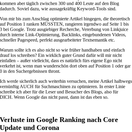
kommen aber täglich zwischen 300 und 400 Leute auf den Blog
dadurch. Soviel dazu, wie aussagekräftig Keyword-Tools sind.
Von mir bis zum Anschlag optimierte Artikel hingegen, die theoretisch
auf Position 1 ranken MÜSSTEN, rangieren irgendwo auf Seite 1 bis
3 bei Google. Trotz ausgiebiger Recherche, Vererbung von Linkjuice
durch interne Link-Optimierung, Backlinks, eingebundenen Videos,
schneller Pagespeed, perfekt ausgearbeiteter Textsemantik etc.
Warum sollte ich es also nicht so wie früher handhaben und einfach
drauf los schreiben? Ein wirklich guter Grund dafür will mir nicht
einfallen – außer vielleicht, dass es natürlich fürs eigene Ego nicht
verkehrt ist, wenn man wunderschön dort oben auf Position 1 oder gar
0 in den Suchergebnissen thront.
Ich werde sicherlich auch weiterhin versuchen, meine Artikel halbweg
vernünftig AUCH für Suchmaschinen zu optimieren. In erster Linie
schreibe ich aber für die Leser und Besucher des Blogs, also für
DICH. Wenn Google das nicht passt, dann ist das eben so.
Verluste im Google Ranking nach Core
Update und Corona