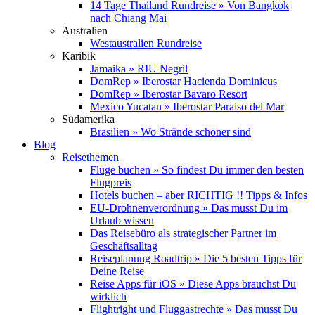
14 Tage Thailand Rundreise » Von Bangkok
nach Chiang Mai
Australien
Westaustralien Rundreise
Karibik
Jamaika » RIU Negril
DomRep » Iberostar Hacienda Dominicus
DomRep » Iberostar Bavaro Resort
Mexico Yucatan » Iberostar Paraiso del Mar
Südamerika
Brasilien » Wo Strände schöner sind
Blog
Reisethemen
Flüge buchen » So findest Du immer den besten
Flugpreis
Hotels buchen – aber RICHTIG !! Tipps & Infos
EU-Drohnenverordnung » Das musst Du im
Urlaub wissen
Das Reisebüro als strategischer Partner im
Geschäftsalltag
Reiseplanung Roadtrip » Die 5 besten Tipps für
Deine Reise
Reise Apps für iOS » Diese Apps brauchst Du
wirklich
Flightright und Fluggastrechte » Das musst Du