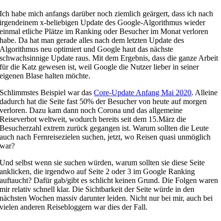
Ich habe mich anfangs darüber noch ziemlich geärgert, dass ich nach
irgendeinem x-beliebigen Update des Google-Algorithmus wieder
einmal etliche Plätze im Ranking oder Besucher im Monat verloren
habe. Da hat man gerade alles nach dem letzten Update des
Algorithmus neu optimiert und Google haut das nächste
schwachsinnige Update raus. Mit dem Ergebnis, dass die ganze Arbeit
für die Katz gewesen ist, weil Google die Nutzer lieber in seiner
eigenen Blase halten möchte.
Schlimmstes Beispiel war das
Core-Update Anfang Mai 2020
. Alleine
dadurch hat die Seite fast 50% der Besucher von heute auf morgen
verloren. Dazu kam dann noch Corona und das allgemeine
Reiseverbot weltweit, wodurch bereits seit dem 15.März die
Besucherzahl extrem zurück gegangen ist. Warum sollten die Leute
auch nach Fernreisezielen suchen, jetzt, wo Reisen quasi unmöglich
war?
Und selbst wenn sie suchen würden, warum sollten sie diese Seite
anklicken, die irgendwo auf Seite 2 oder 3 im Google Ranking
auftaucht? Dafür gab/gibt es schlicht keinen Grund. Die Folgen waren
mir relativ schnell klar. Die Sichtbarkeit der Seite würde in den
nächsten Wochen massiv darunter leiden. Nicht nur bei mir, auch bei
vielen anderen Reisebloggern war dies der Fall.