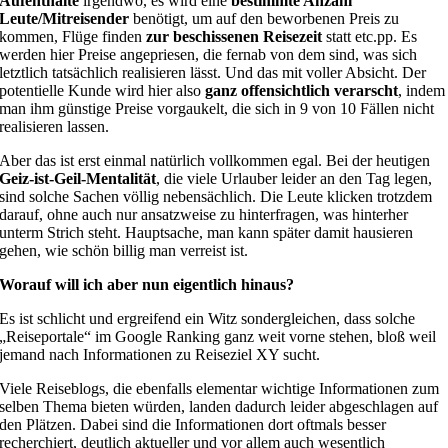
Aufenthalte
irgendwo, es wird eine
bestimmte Anzahl
Leute/Mitreisender
benötigt, um auf den beworbenen Preis zu
kommen, Flüge finden
zur beschissenen Reisezeit
statt etc.pp. Es
werden hier Preise angepriesen, die fernab von dem sind, was sich
letztlich tatsächlich realisieren lässt. Und das mit voller Absicht. Der
potentielle Kunde wird hier also
ganz offensichtlich verarscht
, indem
man ihm günstige Preise vorgaukelt, die sich in 9 von 10 Fällen nicht
realisieren lassen.
Aber das ist erst einmal natürlich vollkommen egal. Bei der heutigen
Geiz-ist-Geil-Mentalität
, die viele Urlauber leider an den Tag legen,
sind solche Sachen völlig nebensächlich. Die Leute klicken trotzdem
darauf, ohne auch nur ansatzweise zu hinterfragen, was hinterher
unterm Strich steht. Hauptsache, man kann später damit hausieren
gehen, wie schön billig man verreist ist.
Worauf will ich aber nun eigentlich hinaus?
Es ist schlicht und ergreifend ein Witz sondergleichen, dass solche
„Reiseportale“ im Google Ranking ganz weit vorne stehen, bloß weil
jemand nach Informationen zu Reiseziel XY sucht.
Viele Reiseblogs, die ebenfalls elementar wichtige Informationen zum
selben Thema bieten würden, landen dadurch leider abgeschlagen auf
den Plätzen. Dabei sind die Informationen dort oftmals besser
recherchiert, deutlich aktueller und vor allem auch wesentlich