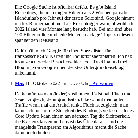
Die Google Suche ist offenbar defekt. Es gibt Island
Reiseblogs, die mit einigen Bildern aus 2 Wochen pauschel
Islandurlaub pro Jahr auf der ersten Seite sind. Google nimmt
mich z.B. überhaupt nicht als Reiseblogger wahr, obwohl ich
2022 Island vier Monate lang besucht hab. Bei mir sind über
100 Bilder online und jede Menge knackige Tipps zu diesem
spannenden Reiseland.
Dafür hält mich Google für einen Spezialisten für
französische SIM Karten und Induktionsherdplatten. Ich hab
inzwischen weder Besucherzähler noch Tracking und mein
Blog in „von Google unentdecktes Untergrundreiseblog“
unbenannt.
Max
18. Oktober 2022 um 13:56 Uhr
- Antworten
Da kann/muss man (leider) zustimmen. Es ist halt Fluch und
Segen zugleich, denn grundsätzlich bekommt man guten
Traffic wenn mal ein Artikel rankt. Fluch ist zugleich: man
kann sich nie auf die Stetigkeit des Rankings verlassen. Jedes
Core Update kann einem am nächsten Tag die Sichtbarkeit,
die Existenz kosten und das ist das Üble daran. Und die
mangelnde Transparenz am Algorithmus macht die Sache
dann noch dubioser.