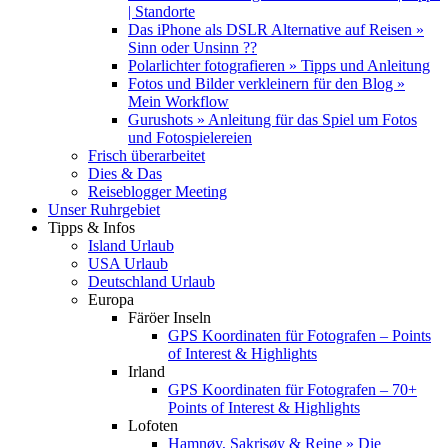
| Standorte
Das iPhone als DSLR Alternative auf Reisen »
Sinn oder Unsinn ??
Polarlichter fotografieren » Tipps und Anleitung
Fotos und Bilder verkleinern für den Blog »
Mein Workflow
Gurushots » Anleitung für das Spiel um Fotos
und Fotospielereien
Frisch überarbeitet
Dies & Das
Reiseblogger Meeting
Unser Ruhrgebiet
Tipps & Infos
Island Urlaub
USA Urlaub
Deutschland Urlaub
Europa
Färöer Inseln
GPS Koordinaten für Fotografen – Points
of Interest & Highlights
Irland
GPS Koordinaten für Fotografen – 70+
Points of Interest & Highlights
Lofoten
Hamnøy, Sakrisøy & Reine » Die