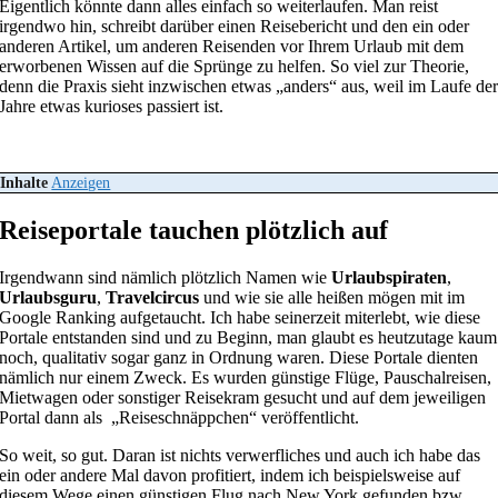
Eigentlich könnte dann alles einfach so weiterlaufen. Man reist
irgendwo hin, schreibt darüber einen Reisebericht und den ein oder
anderen Artikel, um anderen Reisenden vor Ihrem Urlaub mit dem
erworbenen Wissen auf die Sprünge zu helfen. So viel zur Theorie,
denn die Praxis sieht inzwischen etwas „anders“ aus, weil im Laufe de
Jahre etwas kurioses passiert ist.
Inhalte
Anzeigen
Reiseportale tauchen plötzlich auf
Irgendwann sind nämlich plötzlich Namen wie
Urlaubspiraten
,
Urlaubsguru
,
Travelcircus
und wie sie alle heißen mögen mit im
Google Ranking aufgetaucht. Ich habe seinerzeit miterlebt, wie diese
Portale entstanden sind und zu Beginn, man glaubt es heutzutage kaum
noch, qualitativ sogar ganz in Ordnung waren. Diese Portale dienten
nämlich nur einem Zweck. Es wurden günstige Flüge, Pauschalreisen,
Mietwagen oder sonstiger Reisekram gesucht und auf dem jeweiligen
Portal dann als „Reiseschnäppchen“ veröffentlicht.
So weit, so gut. Daran ist nichts verwerfliches und auch ich habe das
ein oder andere Mal davon profitiert, indem ich beispielsweise auf
diesem Wege einen günstigen Flug nach New York gefunden bzw.