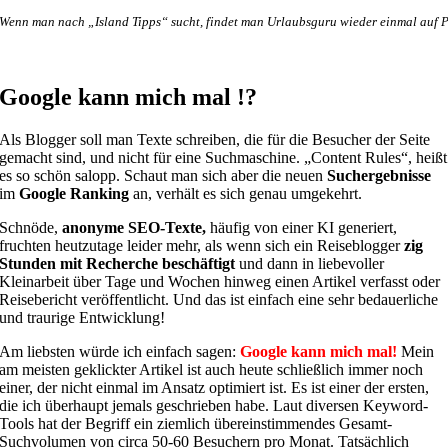
Wenn man nach „Island Tipps“ sucht, findet man Urlaubsguru wieder einmal auf 
Google kann mich mal !?
Als Blogger soll man Texte schreiben, die für die Besucher der Seite
gemacht sind, und nicht für eine Suchmaschine. „Content Rules“, heißt
es so schön salopp. Schaut man sich aber die neuen
Suchergebnisse
im
Google Ranking
an, verhält es sich genau umgekehrt.
Schnöde,
anonyme SEO-Texte,
häufig von einer KI generiert,
fruchten heutzutage leider mehr, als wenn sich ein Reiseblogger
zig
Stunden mit Recherche beschäftigt
und dann in liebevoller
Kleinarbeit über Tage und Wochen hinweg einen Artikel verfasst oder
Reisebericht veröffentlicht. Und das ist einfach eine sehr bedauerliche
und traurige Entwicklung!
Am liebsten würde ich einfach sagen:
Google kann mich mal!
Mein
am meisten geklickter Artikel ist auch heute schließlich immer noch
einer, der nicht einmal im Ansatz optimiert ist. Es ist einer der ersten,
die ich überhaupt jemals geschrieben habe. Laut diversen Keyword-
Tools hat der Begriff ein ziemlich übereinstimmendes Gesamt-
Suchvolumen von circa 50-60 Besuchern pro Monat. Tatsächlich