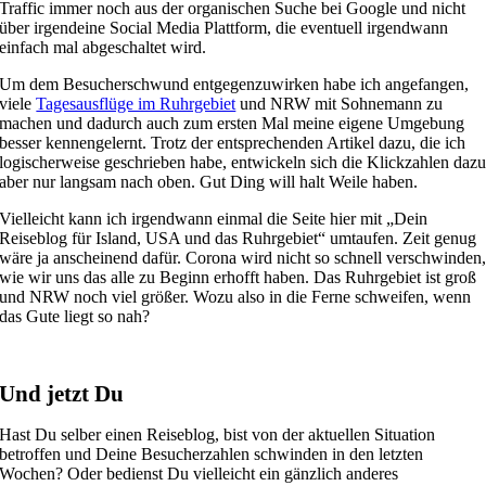
Traffic immer noch aus der organischen Suche bei Google und nicht
über irgendeine Social Media Plattform, die eventuell irgendwann
einfach mal abgeschaltet wird.
Um dem Besucherschwund entgegenzuwirken habe ich angefangen,
viele
Tagesausflüge im Ruhrgebiet
und NRW mit Sohnemann zu
machen und dadurch auch zum ersten Mal meine eigene Umgebung
besser kennengelernt. Trotz der entsprechenden Artikel dazu, die ich
logischerweise geschrieben habe, entwickeln sich die Klickzahlen daz
aber nur langsam nach oben. Gut Ding will halt Weile haben.
Vielleicht kann ich irgendwann einmal die Seite hier mit „Dein
Reiseblog für Island, USA und das Ruhrgebiet“ umtaufen. Zeit genug
wäre ja anscheinend dafür. Corona wird nicht so schnell verschwinden
wie wir uns das alle zu Beginn erhofft haben. Das Ruhrgebiet ist groß
und NRW noch viel größer. Wozu also in die Ferne schweifen, wenn
das Gute liegt so nah?
Und jetzt Du
Hast Du selber einen Reiseblog, bist von der aktuellen Situation
betroffen und Deine Besucherzahlen schwinden in den letzten
Wochen? Oder bedienst Du vielleicht ein gänzlich anderes