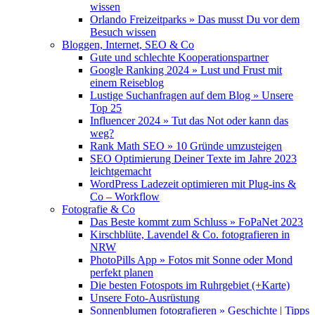
wissen
Orlando Freizeitparks » Das musst Du vor dem
Besuch wissen
Bloggen, Internet, SEO & Co
Gute und schlechte Kooperationspartner
Google Ranking 2024 » Lust und Frust mit
einem Reiseblog
Lustige Suchanfragen auf dem Blog » Unsere
Top 25
Influencer 2024 » Tut das Not oder kann das
weg?
Rank Math SEO » 10 Gründe umzusteigen
SEO Optimierung Deiner Texte im Jahre 2023
leichtgemacht
WordPress Ladezeit optimieren mit Plug-ins &
Co – Workflow
Fotografie & Co
Das Beste kommt zum Schluss » FoPaNet 2023
Kirschblüte, Lavendel & Co. fotografieren in
NRW
PhotoPills App » Fotos mit Sonne oder Mond
perfekt planen
Die besten Fotospots im Ruhrgebiet (+Karte)
Unsere Foto-Ausrüstung
Sonnenblumen fotografieren » Geschichte | Tipps