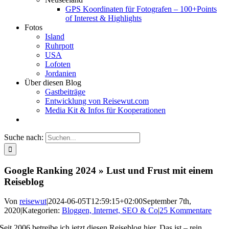
GPS Koordinaten für Fotografen – 100+Points
of Interest & Highlights
Fotos
Island
Ruhrpott
USA
Lofoten
Jordanien
Über diesen Blog
Gastbeiträge
Entwicklung von Reisewut.com
Media Kit & Infos für Kooperationen
Suche nach:
Google Ranking 2024 » Lust und Frust mit einem
Reiseblog
Von
reisewut
|
2024-06-05T12:59:15+02:00
September 7th,
2020
|
Kategorien:
Bloggen, Internet, SEO & Co
|
25 Kommentare
Seit 2006 betreibe ich jetzt diesen Reiseblog hier. Das ist – rein