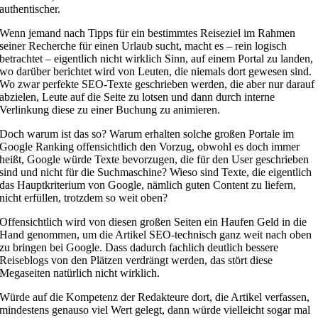
authentischer.
Wenn jemand nach Tipps für ein bestimmtes Reiseziel im Rahmen
seiner Recherche für einen Urlaub sucht, macht es – rein logisch
betrachtet – eigentlich nicht wirklich Sinn, auf einem Portal zu landen,
wo darüber berichtet wird von Leuten, die niemals dort gewesen sind.
Wo zwar perfekte SEO-Texte geschrieben werden, die aber nur darauf
abzielen, Leute auf die Seite zu lotsen und dann durch interne
Verlinkung diese zu einer Buchung zu animieren.
Doch warum ist das so? Warum erhalten solche großen Portale im
Google Ranking offensichtlich den Vorzug, obwohl es doch immer
heißt, Google würde Texte bevorzugen, die für den User geschrieben
sind und nicht für die Suchmaschine? Wieso sind Texte, die eigentlich
das Hauptkriterium von Google, nämlich guten Content zu liefern,
nicht erfüllen, trotzdem so weit oben?
Offensichtlich wird von diesen großen Seiten ein Haufen Geld in die
Hand genommen, um die Artikel SEO-technisch ganz weit nach oben
zu bringen bei Google. Dass dadurch fachlich deutlich bessere
Reiseblogs von den Plätzen verdrängt werden, das stört diese
Megaseiten natürlich nicht wirklich.
Würde auf die Kompetenz der Redakteure dort, die Artikel verfassen,
mindestens genauso viel Wert gelegt, dann würde vielleicht sogar mal