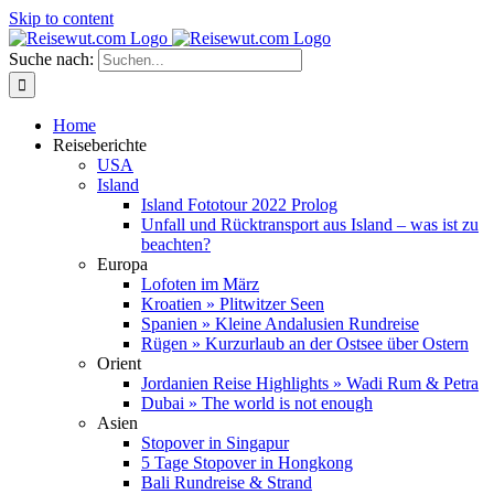
Skip to content
Suche nach:
Home
Reiseberichte
USA
Island
Island Fototour 2022 Prolog
Unfall und Rücktransport aus Island – was ist zu
beachten?
Europa
Lofoten im März
Kroatien » Plitwitzer Seen
Spanien » Kleine Andalusien Rundreise
Rügen » Kurzurlaub an der Ostsee über Ostern
Orient
Jordanien Reise Highlights » Wadi Rum & Petra
Dubai » The world is not enough
Asien
Stopover in Singapur
5 Tage Stopover in Hongkong
Bali Rundreise & Strand