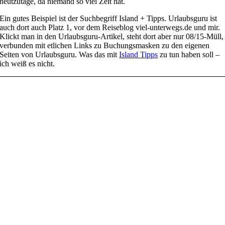
heutzutage, da niemand so viel Zeit hat.
Ein gutes Beispiel ist der Suchbegriff Island + Tipps. Urlaubsguru ist
auch dort auch Platz 1, vor dem Reiseblog viel-unterwegs.de und mir.
Klickt man in den Urlaubsguru-Artikel, steht dort aber nur 08/15-Müll,
verbunden mit etlichen Links zu Buchungsmasken zu den eigenen
Seiten von Urlaubsguru. Was das mit
Island Tipps
zu tun haben soll –
ich weiß es nicht.