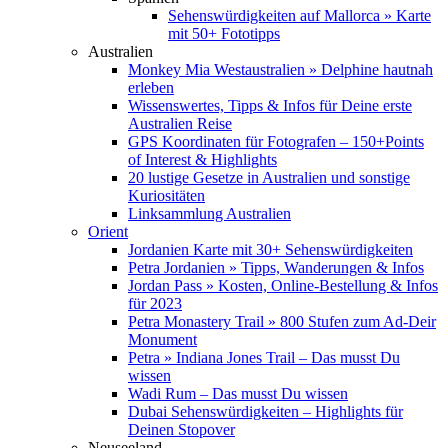
Sehenswürdigkeiten auf Mallorca » Karte
mit 50+ Fototipps
Australien
Monkey Mia Westaustralien » Delphine hautnah
erleben
Wissenswertes, Tipps & Infos für Deine erste
Australien Reise
GPS Koordinaten für Fotografen – 150+Points
of Interest & Highlights
20 lustige Gesetze in Australien und sonstige
Kuriositäten
Linksammlung Australien
Orient
Jordanien Karte mit 30+ Sehenswürdigkeiten
Petra Jordanien » Tipps, Wanderungen & Infos
Jordan Pass » Kosten, Online-Bestellung & Infos
für 2023
Petra Monastery Trail » 800 Stufen zum Ad-Deir
Monument
Petra » Indiana Jones Trail – Das musst Du
wissen
Wadi Rum – Das musst Du wissen
Dubai Sehenswürdigkeiten – Highlights für
Deinen Stopover
Neuseeland