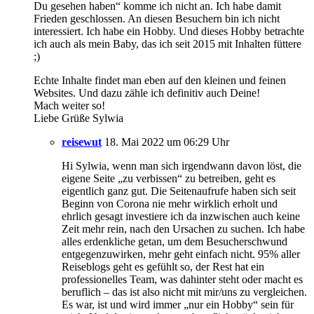
Du gesehen haben“ komme ich nicht an. Ich habe damit
Frieden geschlossen. An diesen Besuchern bin ich nicht
interessiert. Ich habe ein Hobby. Und dieses Hobby betrachte
ich auch als mein Baby, das ich seit 2015 mit Inhalten füttere
;)
Echte Inhalte findet man eben auf den kleinen und feinen
Websites. Und dazu zähle ich definitiv auch Deine!
Mach weiter so!
Liebe Grüße Sylwia
reisewut
18. Mai 2022 um 06:29 Uhr
Hi Sylwia, wenn man sich irgendwann davon löst, die
eigene Seite „zu verbissen“ zu betreiben, geht es
eigentlich ganz gut. Die Seitenaufrufe haben sich seit
Beginn von Corona nie mehr wirklich erholt und
ehrlich gesagt investiere ich da inzwischen auch keine
Zeit mehr rein, nach den Ursachen zu suchen. Ich habe
alles erdenkliche getan, um dem Besucherschwund
entgegenzuwirken, mehr geht einfach nicht. 95% aller
Reiseblogs geht es gefühlt so, der Rest hat ein
professionelles Team, was dahinter steht oder macht es
beruflich – das ist also nicht mit mir/uns zu vergleichen.
Es war, ist und wird immer „nur ein Hobby“ sein für