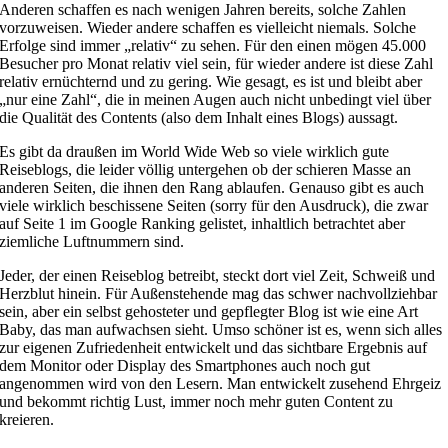
Anderen schaffen es nach wenigen Jahren bereits, solche Zahlen
vorzuweisen. Wieder andere schaffen es vielleicht niemals. Solche
Erfolge sind immer „relativ“ zu sehen. Für den einen mögen 45.000
Besucher pro Monat relativ viel sein, für wieder andere ist diese Zahl
relativ ernüchternd und zu gering. Wie gesagt, es ist und bleibt aber
„nur eine Zahl“, die in meinen Augen auch nicht unbedingt viel über
die Qualität des Contents (also dem Inhalt eines Blogs) aussagt.
Es gibt da draußen im World Wide Web so viele wirklich gute
Reiseblogs, die leider völlig untergehen ob der schieren Masse an
anderen Seiten, die ihnen den Rang ablaufen. Genauso gibt es auch
viele wirklich beschissene Seiten (sorry für den Ausdruck), die zwar
auf Seite 1 im Google Ranking gelistet, inhaltlich betrachtet aber
ziemliche Luftnummern sind.
Jeder, der einen Reiseblog betreibt, steckt dort viel Zeit, Schweiß und
Herzblut hinein. Für Außenstehende mag das schwer nachvollziehbar
sein, aber ein selbst gehosteter und gepflegter Blog ist wie eine Art
Baby, das man aufwachsen sieht. Umso schöner ist es, wenn sich alles
zur eigenen Zufriedenheit entwickelt und das sichtbare Ergebnis auf
dem Monitor oder Display des Smartphones auch noch gut
angenommen wird von den Lesern. Man entwickelt zusehend Ehrgeiz
und bekommt richtig Lust, immer noch mehr guten Content zu
kreieren.