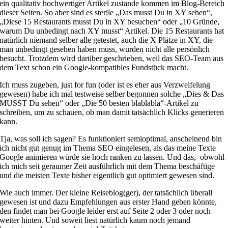
ein qualitativ hochwertiger Artikel zustande kommen im Blog-Bereich
dieser Seiten. So aber sind es sterile „Das musst Du in XY sehen“,
„Diese 15 Restaurants musst Du in XY besuchen“ oder „10 Gründe,
warum Du unbedingt nach XY musst“ Artikel. Die 15 Restaurants hat
natürlich niemand selber alle getestet, auch die X Plätze in XY, die
man unbedingt gesehen haben muss, wurden nicht alle persönlich
besucht. Trotzdem wird darüber geschrieben, weil das SEO-Team aus
dem Text schon ein Google-kompatibles Fundstück macht.
Ich muss zugeben, just for fun (oder ist es eher aus Verzweifelung
gewesen) habe ich mal testweise selber begonnen solche „Dies & Das
MUSST Du sehen“ oder „Die 50 besten blablabla“-Artikel zu
schreiben, um zu schauen, ob man damit tatsächlich Klicks generieren
kann.
Tja, was soll ich sagen? Es funktioniert semioptimal, anscheinend bin
ich nicht gut genug im Thema SEO eingelesen, als das meine Texte
Google animieren würde sie hoch ranken zu lassen. Und das, obwohl
ich mich seit geraumer Zeit ausführlich mit dem Thema beschäftige
und die meisten Texte bisher eigentlich gut optimiert gewesen sind.
Wie auch immer. Der kleine Reiseblog(ger), der tatsächlich überall
gewesen ist und dazu Empfehlungen aus erster Hand geben könnte,
den findet man bei Google leider erst auf Seite 2 oder 3 oder noch
weiter hinten. Und soweit liest natürlich kaum noch jemand