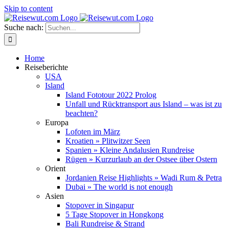
Skip to content
Suche nach:
Home
Reiseberichte
USA
Island
Island Fototour 2022 Prolog
Unfall und Rücktransport aus Island – was ist zu
beachten?
Europa
Lofoten im März
Kroatien » Plitwitzer Seen
Spanien » Kleine Andalusien Rundreise
Rügen » Kurzurlaub an der Ostsee über Ostern
Orient
Jordanien Reise Highlights » Wadi Rum & Petra
Dubai » The world is not enough
Asien
Stopover in Singapur
5 Tage Stopover in Hongkong
Bali Rundreise & Strand