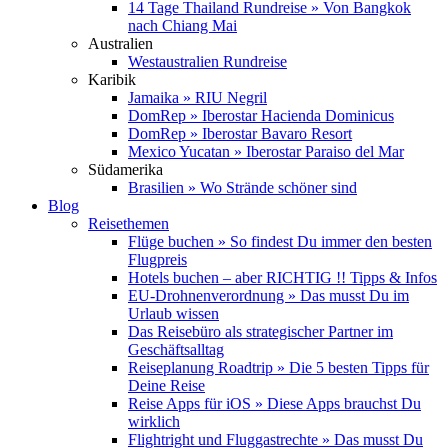
14 Tage Thailand Rundreise » Von Bangkok
nach Chiang Mai
Australien
Westaustralien Rundreise
Karibik
Jamaika » RIU Negril
DomRep » Iberostar Hacienda Dominicus
DomRep » Iberostar Bavaro Resort
Mexico Yucatan » Iberostar Paraiso del Mar
Südamerika
Brasilien » Wo Strände schöner sind
Blog
Reisethemen
Flüge buchen » So findest Du immer den besten
Flugpreis
Hotels buchen – aber RICHTIG !! Tipps & Infos
EU-Drohnenverordnung » Das musst Du im
Urlaub wissen
Das Reisebüro als strategischer Partner im
Geschäftsalltag
Reiseplanung Roadtrip » Die 5 besten Tipps für
Deine Reise
Reise Apps für iOS » Diese Apps brauchst Du
wirklich
Flightright und Fluggastrechte » Das musst Du