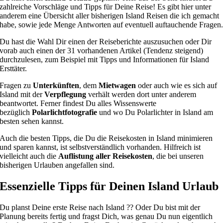
zahlreiche Vorschläge und Tipps für Deine Reise! Es gibt hier unter
anderem eine Übersicht aller bisherigen Island Reisen
die ich gemacht
habe, sowie jede Menge Antworten auf eventuell auftauchende Fragen
Du hast die Wahl Dir einen der Reiseberichte auszusuchen oder Dir
vorab auch einen der 31 vorhandenen Artikel (Tendenz steigend)
durchzulesen, zum Beispiel mit Tipps und Informationen für Island
Ersttäter.
Fragen zu
Unterkünften
, dem
Mietwagen
oder auch wie es sich auf
Island mit der
Verpflegung
verhält werden dort unter anderem
beantwortet. Ferner findest Du alles Wissenswerte
bezüglich
Polarlichtfotografie
und wo Du Polarlichter in Island am
besten sehen kannst.
Auch die besten Tipps, die Du die Reisekosten in Island minimieren
und sparen kannst, ist selbstverständlich vorhanden. Hilfreich ist
vielleicht auch die
Auflistung aller Reisekosten
, die bei unseren
bisherigen Urlauben angefallen sind.
Essenzielle Tipps für Deinen Island Urlaub
Du planst Deine erste Reise nach Island ?? Oder Du bist mit der
Planung bereits fertig und fragst Dich, was genau Du nun eigentlich