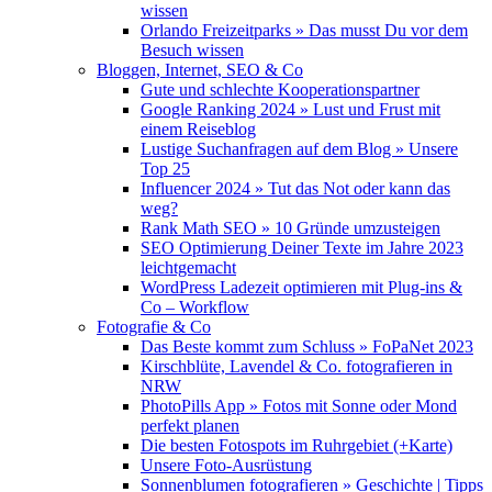
wissen
Orlando Freizeitparks » Das musst Du vor dem
Besuch wissen
Bloggen, Internet, SEO & Co
Gute und schlechte Kooperationspartner
Google Ranking 2024 » Lust und Frust mit
einem Reiseblog
Lustige Suchanfragen auf dem Blog » Unsere
Top 25
Influencer 2024 » Tut das Not oder kann das
weg?
Rank Math SEO » 10 Gründe umzusteigen
SEO Optimierung Deiner Texte im Jahre 2023
leichtgemacht
WordPress Ladezeit optimieren mit Plug-ins &
Co – Workflow
Fotografie & Co
Das Beste kommt zum Schluss » FoPaNet 2023
Kirschblüte, Lavendel & Co. fotografieren in
NRW
PhotoPills App » Fotos mit Sonne oder Mond
perfekt planen
Die besten Fotospots im Ruhrgebiet (+Karte)
Unsere Foto-Ausrüstung
Sonnenblumen fotografieren » Geschichte | Tipps