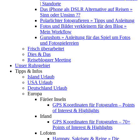
| Standorte
Das iPhone als DSLR Alternative auf Reisen »
Sinn oder Unsinn ??
Polarlichter fotografieren » Tipps und Anleitung
Fotos und Bilder verkleinern für den Blog »
Mein Workflow
Gurushots » Anleitung für das Spiel um Fotos
und Fotospielereien
Frisch überarbeitet
Dies & Das
Reiseblogger Meeting
Unser Ruhrgebiet
Tipps & Infos
Island Urlaub
USA Urlaub
Deutschland Urlaub
Europa
Färöer Inseln
GPS Koordinaten für Fotografen – Points
of Interest & Highlights
Irland
GPS Koordinaten für Fotografen – 70+
Points of Interest & Highlights
Lofoten
Hamnøy, Sakrisøy & Reine » Die