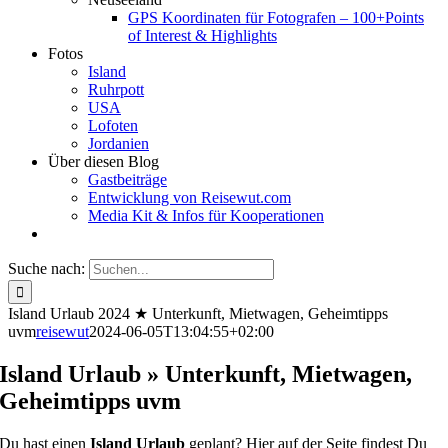
GPS Koordinaten für Fotografen – 100+Points
of Interest & Highlights
Fotos
Island
Ruhrpott
USA
Lofoten
Jordanien
Über diesen Blog
Gastbeiträge
Entwicklung von Reisewut.com
Media Kit & Infos für Kooperationen
Suche nach:
Island Urlaub 2024 ★ Unterkunft, Mietwagen, Geheimtipps
uvm
reisewut
2024-06-05T13:04:55+02:00
Island Urlaub » Unterkunft, Mietwagen,
Geheimtipps uvm
Du hast einen
Island Urlaub
geplant? Hier auf der Seite findest Du