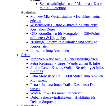
Sehenswürdigkeiten auf Mallorca » Karte
mit 50+ Fototipps
Australien
Monkey Mia Westaustralien » Delphine hautnah
erleben
Wissenswertes, Tipps & Infos für Deine erste
Australien Reise
GPS Koordinaten für Fotografen – 150+Points
of Interest & Highlights
20 lustige Gesetze in Australien und sonstige
Kuriositäten
Linksammlung Australien
Orient
Jordanien Karte mit 30+ Sehenswürdigkeiten
Petra Jordanien » Tipps, Wanderungen & Infos
Jordan Pass » Kosten, Online-Bestellung & Infos
für 2023
Petra Monastery Trail » 800 Stufen zum Ad-Deir
Monument
Petra » Indiana Jones Trail – Das musst Du
wissen
Wadi Rum – Das musst Du wissen
Dubai Sehenswürdigkeiten – Highlights für
Deinen Stopover
Neuseeland