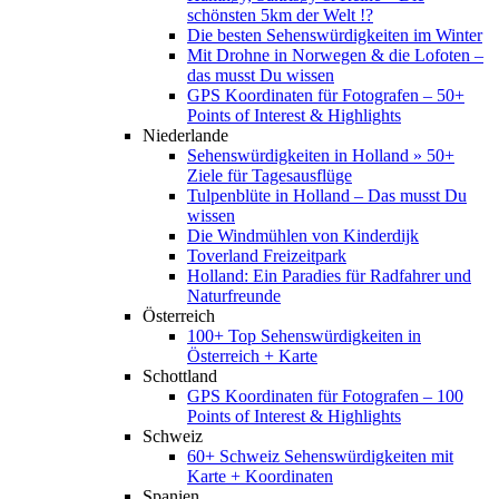
schönsten 5km der Welt !?
Die besten Sehenswürdigkeiten im Winter
Mit Drohne in Norwegen & die Lofoten –
das musst Du wissen
GPS Koordinaten für Fotografen – 50+
Points of Interest & Highlights
Niederlande
Sehenswürdigkeiten in Holland » 50+
Ziele für Tagesausflüge
Tulpenblüte in Holland – Das musst Du
wissen
Die Windmühlen von Kinderdijk
Toverland Freizeitpark
Holland: Ein Paradies für Radfahrer und
Naturfreunde
Österreich
100+ Top Sehenswürdigkeiten in
Österreich + Karte
Schottland
GPS Koordinaten für Fotografen – 100
Points of Interest & Highlights
Schweiz
60+ Schweiz Sehenswürdigkeiten mit
Karte + Koordinaten
Spanien