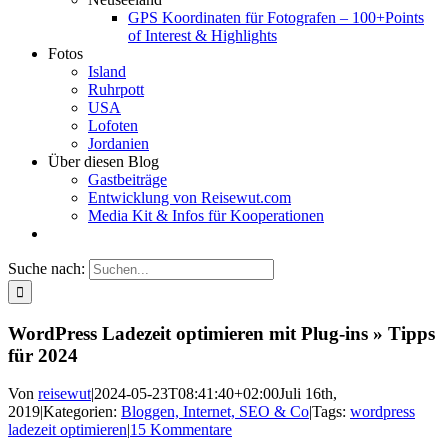
GPS Koordinaten für Fotografen – 100+Points
of Interest & Highlights
Fotos
Island
Ruhrpott
USA
Lofoten
Jordanien
Über diesen Blog
Gastbeiträge
Entwicklung von Reisewut.com
Media Kit & Infos für Kooperationen
Suche nach:
WordPress Ladezeit optimieren mit Plug-ins » Tipps
für 2024
Von
reisewut
|
2024-05-23T08:41:40+02:00
Juli 16th,
2019
|
Kategorien:
Bloggen, Internet, SEO & Co
|
Tags:
wordpress
ladezeit optimieren
|
15 Kommentare