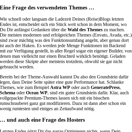
Eine Frage des verwendeten Themes …
Wie schnell oder langsam die Ladezeit Deines (Reise)Blogs letzten
Endes ist, entscheidet sich ein Stück weit schon in dem Moment, wo
Du Dir anfängst Gedanken über die
Wahl des Themes
zu machen.
Die meisten modernen und erfolgreichen Themes (Envato, Avada, etc.)
sind zwar mächtig was den Funktionsumfang angeht, aber genau dort
ist auch der Haken. Es werden jede Menge Funktionen im Backend
mit zur Verfügung gestellt, in aller Regel sogar ein eigener Builder, von
denen man vielleicht nur einen Bruchteil wirklich benötigt. Geladen
werden diese Skripte aber meistens trotzdem, obwohl sie gar nicht
gebraucht werden.
Bereits bei der Theme-Auswahl kannst Du also den Grundstein dafür
legen, dass Deine Seite später eine gute Performance hat. Schlanke
Themes, wie zum Beispiel
Astra WP
oder auch
GeneratePress
,
Schema
oder
Ocean WP
, sind ein guter Grundstein dafür. Klar, auch
vollgepackte Premium-Themes lassen sich mit ein bisschen
rumschrauberei ganz gut modifizieren. Dazu ist dann aber schon ein
wenig rumtesten und einiges an Zeitaufwand nötig.
… und auch eine Frage des Hosters
Letzten Endes nützt Dir das ganze Optimieren nichts, wenn Dein