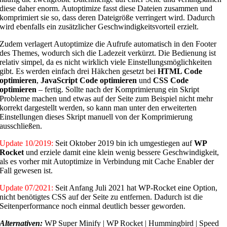
diese daher enorm. Autoptimize
fasst diese Dateien zusammen und
komprimiert sie so, dass deren Dateigröße verringert wird. Dadurch
wird ebenfalls ein zusätzlicher Geschwindigkeitsvorteil erzielt.
Zudem verlagert Autoptimize die Aufrufe automatisch in den Footer
des Themes, wodurch sich die Ladezeit verkürzt. Die Bedienung ist
relativ simpel, da es nicht wirklich viele Einstellungsmöglichkeiten
gibt. Es werden einfach drei Häkchen gesetzt bei
HTML Code
optimieren
,
JavaScript Code optimieren
und
CSS Code
optimieren
– fertig. Sollte nach der Komprimierung ein Skript
Probleme machen und etwas auf der Seite zum Beispiel nicht mehr
korrekt dargestellt werden, so kann man unter den erweiterten
Einstellungen dieses Skript manuell von der Komprimierung
ausschließen.
Update 10/2019:
Seit Oktober 2019 bin ich umgestiegen auf
WP
Rocket
und erziele damit eine klein wenig bessere Geschwindigkeit,
als es vorher mit Autoptimize in Verbindung mit Cache Enabler der
Fall gewesen ist.
Update 07/2021:
Seit Anfang Juli 2021 hat WP-Rocket eine Option,
nicht benötigtes CSS auf der Seite zu entfernen. Dadurch ist die
Seitenperformance noch einmal deutlich besser geworden.
Alternativen:
WP Super Minify | WP Rocket | Hummingbird | Speed