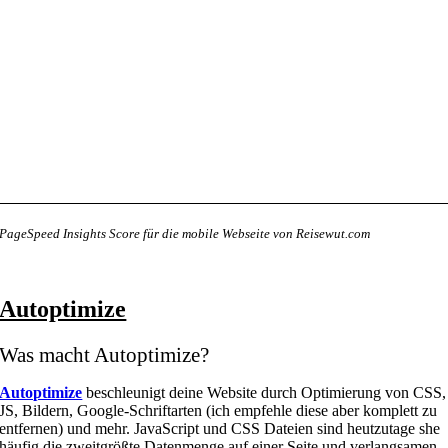
PageSpeed Insights Score für die mobile Webseite von Reisewut.com
Autoptimize
Was macht Autoptimize?
Autoptimize
beschleunigt deine Website durch Optimierung von CSS,
JS, Bildern, Google-Schriftarten (ich empfehle diese aber komplett zu
entfernen) und mehr. JavaScript und CSS Dateien sind heutzutage she
häufig die zweitgrößte Datenmenge auf einer Seite und verlangsamen