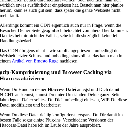
wirklich etwas ausführlicher eingelesen hat. Bastelt man hier planlos
herum, kann es auch gut sein, dass später die ganze Webseite nicht
mehr läuft.
Allerdings kommt ein CDN eigentlich auch nur in Frage, wenn die
Besucher Deiner Seite geografisch betrachtet von überall her kommen.
Da dies bei mir nicht der Fall ist, sehe ich diesbezüglich keinerlei
Handlungsbedarf.
Das CDN übrigens nicht – wie so oft angepriesen – unbedingt der
Weisheit letzter Schluss und unbedingt sinnvoll ist, das kann man in
einem
Artikel von Ernesto Ruge
nachlesen.
gzip-Komprimierung und Browser Caching via
Htaccess aktivieren
Wenn Du Hand an deiner
Htaccess-Datei
anlegst und Dich damit
NICHT auskennst, kannst Du unter Umständen Deine ganze Seite
lahm legen. Daher solltest Du Dich unbedingt einlesen, WIE Du diese
Datei modifizierst und bearbeitest.
Wenn Du diese Datei richtig konfigurierst, ersparst Du Dir damit im
besten Falle sogar einige Plug-ins. Verschiedene Versionen der
Htaccess-Datei habe ich im Laufe der Jahre ausprobiert.