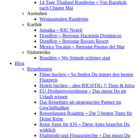
14 Tage Thailand Rundreise » Von Bangkok
nach Chiang Mai
Australien
Westaustralien Rundreise
Karibik
Jamaika » RIU Negril
DomRep » Iberostar Hacienda Dominicus
DomRep » Iberostar Bavaro Resort
Mexico Yucatan » Iberostar Paraiso del Mar
Südamerika
Brasilien » Wo Strände schöner sind
Blog
Reisethemen
Flüge buchen » So findest Du immer den besten
Flugpreis
Hotels buchen – aber RICHTIG !! Tipps & Infos
EU-Drohnenverordnung » Das musst Du im
Urlaub wissen
Das Reisebüro als strategischer Partner im
Geschäftsalltag
Reiseplanung Roadtrip » Die 5 besten Tipps für
Deine Reise
Reise Apps für iOS » Diese Apps brauchst Du
wirklich
Flightright und Fluggastrechte » Das musst Du