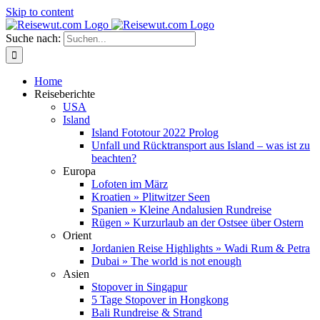
Skip to content
Suche nach:
Home
Reiseberichte
USA
Island
Island Fototour 2022 Prolog
Unfall und Rücktransport aus Island – was ist zu
beachten?
Europa
Lofoten im März
Kroatien » Plitwitzer Seen
Spanien » Kleine Andalusien Rundreise
Rügen » Kurzurlaub an der Ostsee über Ostern
Orient
Jordanien Reise Highlights » Wadi Rum & Petra
Dubai » The world is not enough
Asien
Stopover in Singapur
5 Tage Stopover in Hongkong
Bali Rundreise & Strand