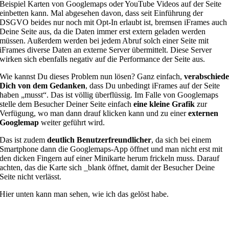
Beispiel Karten von Googlemaps oder YouTube Videos auf der Seite
einbetten kann. Mal abgesehen davon, dass seit Einführung der
DSGVO beides nur noch mit Opt-In erlaubt ist, bremsen iFrames auch
Deine Seite aus, da die Daten immer erst extern geladen werden
müssen. Außerdem werden bei jedem Abruf solch einer Seite mit
iFrames diverse Daten an externe Server übermittelt. Diese Server
wirken sich ebenfalls negativ auf die Performance der Seite aus.
Wie kannst Du dieses Problem nun lösen? Ganz einfach,
verabschied
Dich von dem Gedanken
, dass Du unbedingt iFrames auf der Seite
haben „musst“. Das ist völlig überflüssig. Im Falle von Googlemaps
stelle dem Besucher Deiner Seite einfach
eine kleine Grafik
zur
Verfügung, wo man dann drauf klicken kann und zu einer
externen
Googlemap
weiter geführt wird.
Das ist zudem
deutlich Benutzerfreundlicher
, da sich bei einem
Smartphone dann die Googlemaps-App öffnet und man nicht erst mit
den dicken Fingern auf einer Minikarte herum frickeln muss. Darauf
achten, das die Karte sich _blank öffnet, damit der Besucher Deine
Seite nicht verlässt.
Hier unten kann man sehen, wie ich das gelöst habe.