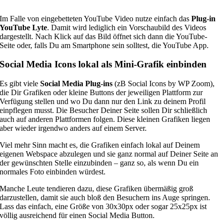
Im Falle von eingebetteten YouTube Video nutze einfach das
Plug-in
YouTube Lyte
. Damit wird lediglich ein Vorschaubild des Videos
dargestellt. Nach Klick auf das Bild öffnet sich dann die YouTube-
Seite oder, falls Du am Smartphone sein solltest, die YouTube App.
Social Media Icons lokal als Mini-Grafik einbinden
Es gibt viele
Social Media Plug-ins
(zB Social Icons by WP Zoom),
die Dir Grafiken oder kleine Buttons der jeweiligen Plattform zur
Verfügung stellen und wo Du dann nur den Link zu deinem Profil
einpflegen musst. Die Besucher Deiner Seite sollen Dir schließlich
auch auf anderen Plattformen folgen. Diese kleinen Grafiken liegen
aber wieder irgendwo anders auf einem Server.
Viel mehr Sinn macht es, die Grafiken einfach lokal auf Deinem
eigenen Webspace abzulegen und sie ganz normal auf Deiner Seite an
der gewünschten Stelle einzubinden – ganz so, als wenn Du ein
normales Foto einbinden würdest.
Manche Leute tendieren dazu, diese Grafiken übermäßig groß
darzustellen, damit sie auch bloß den Besuchern ins Auge springen.
Lass das einfach, eine Größe von 30x30px oder sogar 25x25px ist
völlig ausreichend für einen Social Media Button.