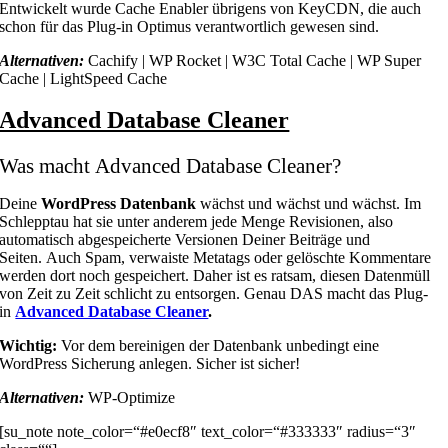
Entwickelt wurde Cache Enabler übrigens von KeyCDN, die auch
schon für das Plug-in Optimus verantwortlich gewesen sind.
Alternativen:
Cachify | WP Rocket | W3C Total Cache | WP Super
Cache | LightSpeed Cache
Advanced Database Cleaner
Was macht Advanced Database Cleaner?
Deine
WordPress Datenbank
wächst und wächst und wächst. Im
Schlepptau hat sie unter anderem jede Menge Revisionen, also
automatisch abgespeicherte Versionen Deiner Beiträge und
Seiten. Auch Spam, verwaiste Metatags oder gelöschte Kommentare
werden dort noch gespeichert. Daher ist es ratsam, diesen Datenmüll
von Zeit zu Zeit schlicht zu entsorgen. Genau DAS macht das Plug-
in
Advanced Database Cleaner
.
Wichtig:
Vor dem bereinigen der Datenbank unbedingt eine
WordPress Sicherung anlegen. Sicher ist sicher!
Alternativen:
WP-Optimize
[su_note note_color=“#e0ecf8″ text_color=“#333333″ radius=“3″