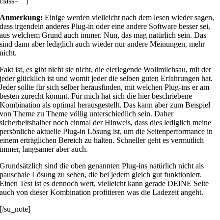
class=““]
Anmerkung:
Einige werden vielleicht nach dem lesen wieder sagen,
dass irgendein anderes Plug-in oder eine andere Software besser sei,
aus welchem Grund auch immer. Nun, das mag natürlich sein. Das
sind dann aber lediglich auch wieder nur andere Meinungen, mehr
nicht.
Fakt ist, es gibt nicht sie nicht, die eierlegende Wollmilchsau, mit der
jeder glücklich ist und womit jeder die selben guten Erfahrungen hat.
Jeder sollte für sich selber herausfinden, mit welchen Plug-ins er am
besten zurecht kommt. Für mich hat sich die hier beschriebene
Kombination als optimal herausgestellt. Das kann aber zum Beispiel
von Theme zu Theme völlig unterschiedlich sein. Daher
sicherheitshalber noch einmal der Hinweis, dass dies lediglich meine
persönliche aktuelle Plug-in Lösung ist, um die Seitenperformance in
einem erträglichen Bereich zu halten. Schneller geht es vermutlich
immer, langsamer aber auch.
Grundsätzlich sind die oben genannten Plug-ins natürlich nicht als
pauschale Lösung zu sehen, die bei jedem gleich gut funktioniert.
Einen Test ist es dennoch wert, vielleicht kann gerade DEINE Seite
auch von dieser Kombination profitieren was die Ladezeit angeht.
[/su_note]