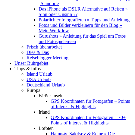
| Standorte
Das iPhone als DSLR Alternative auf Reisen »
Sinn oder Unsinn ??
Polarlichter fotografieren » Tipps und Anleitung
Fotos und Bilder verkleinern für den Blog »
Mein Workflow
Gurushots » Anleitung für das Spiel um Fotos
und Fotospielereien
Frisch überarbeitet
Dies & Das
Reiseblogger Meeting
Unser Ruhrgebiet
Tipps & Infos
Island Urlaub
USA Urlaub
Deutschland Urlaub
Europa
Färöer Inseln
GPS Koordinaten für Fotografen – Points
of Interest & Highlights
Irland
GPS Koordinaten für Fotografen – 70+
Points of Interest & Highlights
Lofoten
Hamnøy, Sakrisøy & Reine » Die