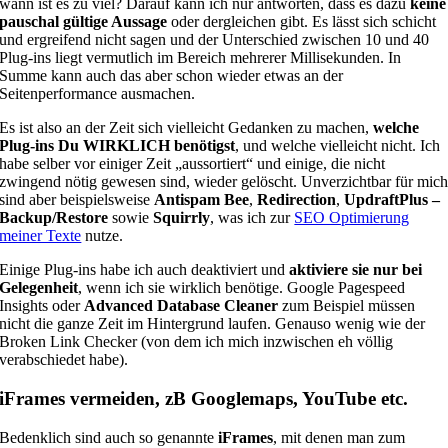
wann ist es zu viel? Darauf kann ich nur antworten, dass es dazu
keine
pauschal gültige Aussage
oder dergleichen gibt. Es lässt sich schicht
und ergreifend nicht sagen und der Unterschied zwischen 10 und 40
Plug-ins liegt vermutlich im Bereich mehrerer Millisekunden. In
Summe kann auch das aber schon wieder etwas an der
Seitenperformance ausmachen.
Es ist also an der Zeit sich vielleicht Gedanken zu machen,
welche
Plug-ins Du WIRKLICH benötigst
, und welche vielleicht nicht. Ich
habe selber vor einiger Zeit „aussortiert“ und einige, die nicht
zwingend nötig gewesen sind, wieder gelöscht. Unverzichtbar für mic
sind aber beispielsweise
Antispam Bee
,
Redirection
,
UpdraftPlus –
Backup/Restore
sowie
Squirrly
, was ich zur
SEO Optimierung
meiner Texte
nutze.
Einige Plug-ins habe ich auch deaktiviert und
aktiviere sie nur bei
Gelegenheit
, wenn ich sie wirklich benötige. Google Pagespeed
Insights oder
Advanced Database Cleaner
zum Beispiel müssen
nicht die ganze Zeit im Hintergrund laufen. Genauso wenig wie der
Broken Link Checker (von dem ich mich inzwischen eh völlig
verabschiedet habe).
iFrames vermeiden, zB Googlemaps, YouTube etc.
Bedenklich sind auch so genannte
iFrames
, mit denen man zum