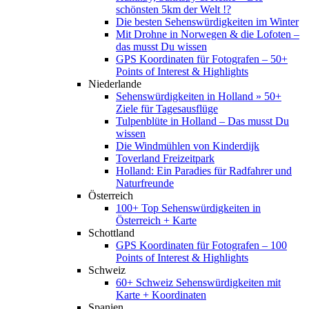
schönsten 5km der Welt !?
Die besten Sehenswürdigkeiten im Winter
Mit Drohne in Norwegen & die Lofoten –
das musst Du wissen
GPS Koordinaten für Fotografen – 50+
Points of Interest & Highlights
Niederlande
Sehenswürdigkeiten in Holland » 50+
Ziele für Tagesausflüge
Tulpenblüte in Holland – Das musst Du
wissen
Die Windmühlen von Kinderdijk
Toverland Freizeitpark
Holland: Ein Paradies für Radfahrer und
Naturfreunde
Österreich
100+ Top Sehenswürdigkeiten in
Österreich + Karte
Schottland
GPS Koordinaten für Fotografen – 100
Points of Interest & Highlights
Schweiz
60+ Schweiz Sehenswürdigkeiten mit
Karte + Koordinaten
Spanien