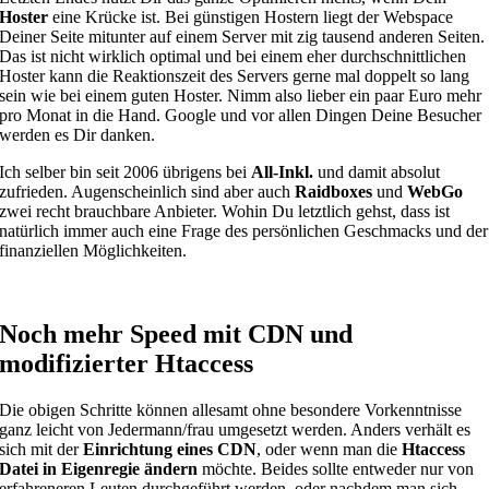
Hoster
eine Krücke ist. Bei günstigen Hostern liegt der Webspace
Deiner Seite mitunter auf einem Server mit zig tausend anderen Seiten.
Das ist nicht wirklich optimal und bei einem eher durchschnittlichen
Hoster kann die Reaktionszeit des Servers gerne mal doppelt so lang
sein wie bei einem guten Hoster. Nimm also lieber ein paar Euro mehr
pro Monat in die Hand. Google und vor allen Dingen Deine Besucher
werden es Dir danken.
Ich selber bin seit 2006 übrigens bei
All-Inkl.
und damit absolut
zufrieden. Augenscheinlich sind aber auch
Raidboxes
und
WebGo
zwei recht brauchbare Anbieter. Wohin Du letztlich gehst, dass ist
natürlich immer auch eine Frage des persönlichen Geschmacks und der
finanziellen Möglichkeiten.
Noch mehr Speed mit CDN und
modifizierter Htaccess
Die obigen Schritte können allesamt ohne besondere Vorkenntnisse
ganz leicht von Jedermann/frau umgesetzt werden. Anders verhält es
sich mit der
Einrichtung eines CDN
, oder wenn man die
Htaccess
Datei in Eigenregie ändern
möchte. Beides sollte entweder nur von
erfahreneren Leuten durchgeführt werden, oder nachdem man sich