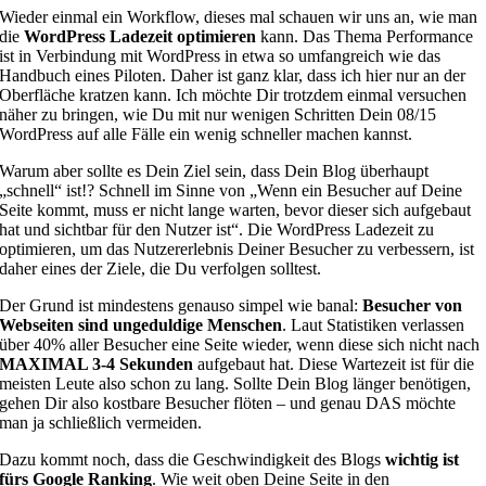
Wieder einmal ein Workflow, dieses mal schauen wir uns an, wie man
die
WordPress Ladezeit optimieren
kann. Das Thema Performance
ist in Verbindung mit WordPress in etwa so umfangreich wie das
Handbuch eines Piloten. Daher ist ganz klar, dass ich hier nur an der
Oberfläche kratzen kann. Ich möchte Dir trotzdem einmal versuchen
näher zu bringen, wie Du mit nur wenigen Schritten Dein 08/15
WordPress auf alle Fälle ein wenig schneller machen kannst.
Warum aber sollte es Dein Ziel sein, dass Dein Blog überhaupt
„schnell“ ist!? Schnell im Sinne von „Wenn ein Besucher auf Deine
Seite kommt, muss er nicht lange warten, bevor dieser sich aufgebaut
hat und sichtbar für den Nutzer ist“. Die WordPress Ladezeit zu
optimieren, um das Nutzererlebnis Deiner Besucher zu verbessern, ist
daher eines der Ziele, die Du verfolgen solltest.
Der Grund ist mindestens genauso simpel wie banal:
Besucher von
Webseiten sind ungeduldige Menschen
. Laut Statistiken verlassen
über 40% aller Besucher eine Seite wieder, wenn diese sich nicht nach
MAXIMAL 3-4 Sekunden
aufgebaut hat. Diese Wartezeit ist für die
meisten Leute also schon zu lang. Sollte Dein Blog länger benötigen,
gehen Dir also kostbare Besucher flöten – und genau DAS möchte
man ja schließlich vermeiden.
Dazu kommt noch, dass die Geschwindigkeit des Blogs
wichtig ist
fürs Google Ranking
. Wie weit oben Deine Seite in den