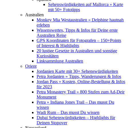
Sehenswürdigkeiten auf Mallorca » Karte
mit 50+ Fototipps
Australien
Monkey Mia Westaustralien » Delphine hautnah
erleben
Wissenswertes, Tipps & Infos für Deine erste
Australien Reise
GPS Koordinaten für Fotografen – 150+Points
of Interest & Highlights
20 lustige Gesetze in Australien und sonstige
Kuriositäten
Linksammlung Australien
Orient
Jordanien Karte mit 30+ Sehenswürdigkeiten
Petra Jordanien » Tipps, Wanderungen & Infos
Jordan Pass » Kosten, Online-Bestellung & Infos
für 2023
Petra Monastery Trail » 800 Stufen zum Ad-Deir
Monument
Petra » Indiana Jones Trail – Das musst Du
wissen
Wadi Rum – Das musst Du wissen
Dubai Sehenswürdigkeiten – Highlights für
Deinen Stopover
Neuseeland