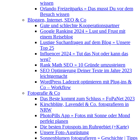
wissen
Orlando Freizeitparks » Das musst Du vor dem
Besuch wissen
Bloggen, Internet, SEO & Co
Gute und schlechte Kooperationspartner
Google Ranking 2024 » Lust und Frust mit
einem Reiseblog
Lustige Suchanfragen auf dem Blog » Unsere
Top 25
Influencer 2024 » Tut das Not oder kann das
weg?
Rank Math SEO » 10 Gründe umzusteigen
SEO Optimierung Deiner Texte im Jahre 2023
leichtgemacht
WordPress Ladezeit optimieren mit Plug-ins &
Co – Workflow
Fotografie & Co
Das Beste kommt zum Schluss » FoPaNet 2023
Kirschblüte, Lavendel & Co. fotografieren in
NRW
PhotoPills App » Fotos mit Sonne oder Mond
perfekt planen
Die besten Fotospots im Ruhrgebiet (+Karte)
Unsere Foto-Ausrüstung
Sonnenblumen fotografieren » Geschichte | Tipps