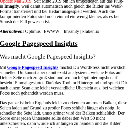
Update Mai 2019:
Seit Mitte 2019 bin ich umgestiegen auf das Plug-
in
Imagify
, weil damit automatisch auch gleich die Bilder ins WebP-
Format transferiert und bei Bedarf ausgespielt werden. Auch die
komprimierten Fotos sind noch einmal ein wenig kleiner, als es bei
Smush der Fall gewesen ist.
Alternativen:
Optimus | EWWW | Imsanity | kraken.io
Google Pagespeed Insights
Was macht Google Pagespeed Insights?
Mit
Google Pagespeed Insights
machst Du WordPress nicht wirklich
schneller. Du kannst aber damit exakt analysieren, welche Fotos auf
Deiner Seite noch zu groß sind und wo noch Optimierungsbedarf
besteht. Einmal gestartet, läuft das Tool im Hintergrund und spuckt Dir
nach einem Scan eine leicht verständliche Übersicht aus, bei welchen
Fotos noch gehandelt werden muss.
Das ganze ist beim Ergebnis leicht zu erkennen am roten Balken, diese
Seiten laden auf Grund zu großer Fotos schlicht länger als nötig. Je
schneller die Seite lädt, umso grüner wird der Balken schließlich. Der
Score einer jeden Unterseite sollte dabei den Wert 50 nicht
unterschreiten, dann würde ich anfangen zu handeln und die Bilder