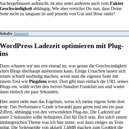
Suchergebnissen auftaucht, ist also unter anderem auch vom
Faktor
Geschwindigkeit
abhängig. Wie aber erreichst Du nun, dass Deine
Seite nicht zu langsam ist und jenseits von Gut und Böse rankt?
Inhalte
Anzeigen
WordPress Ladezeit optimieren mit Plug-
ins
Dazu schauen wir uns erst einmal an, was genau die Geschwindigkeit
eines Blogs überhaupt ausbremsen kann. Einige Ursachen lassen sich
relativ schnell ausfindig machen, wenn man die eigenen Seite mit
einem Tool wie
Pingdom
testet. Dort gibt man einfach die URL seines
Blogs ein, wählt rechts den Server-Standort Frankfurt aus und wartet
dann einfach ein paar Sekunden.
Hier unten sieht man das Ergebnis, wenn ich meine eigene Seite dort
teste. Der Performance Grade schwankt ganz gerne mal um ein paar
Ziffern, abhängig von den verwendeten Plug-ins. Die Ladezeit auf
unter 2 Sekunden sollte definiertes Ziel für Dich sein. Bei solch einem
umfangreichen Theme was ich hier nutze, war dazu einiges an Tests
nötig. Die Seitengröße von aktuell 3.4MB machen zum Großteil die