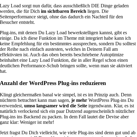
Lazy Load sorgt nun dafür, dass ausschließlich DIE Dinge geladen
werden, die für Dich
im sichtbaren Bereich
liegen. Die
Seitenperformance steigt, ohne das dadurch ein Nachteil für den
Besucher entsteht.
Plug-ins, mit denen Du Lazy Load bewerkstelligen kannst, gibt es
einige. Da ich diese Funktion im Theme mit integriert habe kann ich
keine Empfehlung für ein bestimmtes aussprechen, sondern Du solltest
der Reihe nach einfach austesten, welches in Deinem Fall am
effektivsten ist. Auch das oben bereits beschriebene Autoptimize
beinhaltet eine Lazy Load Funktion, die in aller Regel schon einen
deutlichen Performance-Schub bringen sollte, wenn man sie aktiviert
hat.
Anzahl der WordPress Plug-ins reduzieren
Klingt gleichermaßen banal wie simpel, ist es im Prinzip auch. Denn
nüchtern betrachtet kann man sagen,
je mehr
WordPress Plug-ins Du
verwendest,
umso langsamer wird die Seite
irgendwann. Klar, es ist
natürlich verlockend sich ein paar Dutzend augenscheinlich nützlicher
Plug-ins ins Backend zu packen. In dem Fall lautet die Devise aber
ganz klar: Weniger ist mehr!
Jetzt fragst Du Dich vielleicht, wie viele Plug-ins sind denn gut und ab