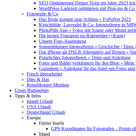
SEO Optimierung Deiner Texte im Jahre 2023 lei
WordPress Ladezeit optimieren mit Plug-ins & C
Fotografie & Co
Das Beste kommt zum Schluss » FoPaNet 2023
Kirschblüte, Lavendel & Co. fotografieren in NR
PhotoPills App » Fotos mit Sonne oder Mond perf
Die besten Fotospots im Ruhrgebiet (+Karte)
Unsere Foto-Ausrüstung
Sonnenblumen fotografieren » Geschichte | Tipps |
Das iPhone als DSLR Alternative auf Reisen » Si
Polarlichter fotografieren » Tipps und Anleitung
Fotos und Bilder verkleinern für den Blog » Mei
Gurushots » Anleitung für das Spiel um Fotos und 
Frisch überarbeitet
Dies & Das
Reiseblogger Meeting
Unser Ruhrgebiet
Tipps & Infos
Island Urlaub
USA Urlaub
Deutschland Urlaub
Europa
Färöer Inseln
GPS Koordinaten für Fotografen – Points of 
Irland