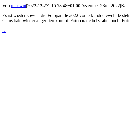
Von
reisewut
|
2022-12-23T15:58:48+01:00
Dezember 23rd, 2022
|
Kat
Es ist wieder soweit, die Fotoparade 2022 von erkundediewelt.de steht
Claus bald wieder angeritten kommt. Fotoparade heißt aber auch: Foto
7