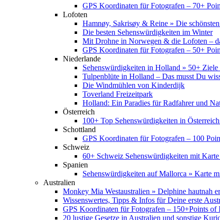
GPS Koordinaten für Fotografen – 70+ Point
Lofoten
Hamnøy, Sakrisøy & Reine » Die schönsten
Die besten Sehenswürdigkeiten im Winter
Mit Drohne in Norwegen & die Lofoten – d
GPS Koordinaten für Fotografen – 50+ Point
Niederlande
Sehenswürdigkeiten in Holland » 50+ Ziele 
Tulpenblüte in Holland – Das musst Du wis
Die Windmühlen von Kinderdijk
Toverland Freizeitpark
Holland: Ein Paradies für Radfahrer und Na
Österreich
100+ Top Sehenswürdigkeiten in Österreich
Schottland
GPS Koordinaten für Fotografen – 100 Point
Schweiz
60+ Schweiz Sehenswürdigkeiten mit Karte
Spanien
Sehenswürdigkeiten auf Mallorca » Karte mi
Australien
Monkey Mia Westaustralien » Delphine hautnah e
Wissenswertes, Tipps & Infos für Deine erste Aust
GPS Koordinaten für Fotografen – 150+Points of I
20 lustige Gesetze in Australien und sonstige Kurio