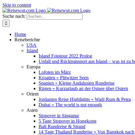
Skip to content
Suche nach:
Home
Reiseberichte
USA
Island
Island Fototour 2022 Prolog
Unfall und Rücktransport aus Island – was ist zu 
Europa
Lofoten im März
Kroatien » Plitwitzer Seen
Spanien » Kleine Andalusien Rundreise
Rügen » Kurzurlaub an der Ostsee über Ostern
Orient
Jordanien Reise Highlights » Wadi Rum & Petra
Dubai » The world is not enough
Asien
Stopover in Singapur
5 Tage Stopover in Hongkong
Bali Rundreise & Strand
14 Tage Thailand Rundreise » Von Bangkok nach