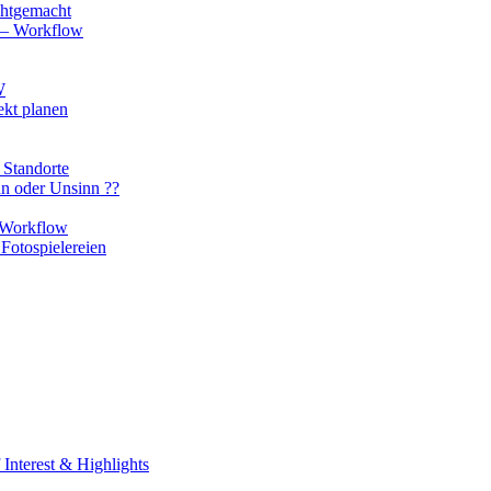
chtgemacht
o – Workflow
W
ekt planen
 Standorte
nn oder Unsinn ??
n Workflow
Fotospielereien
Interest & Highlights