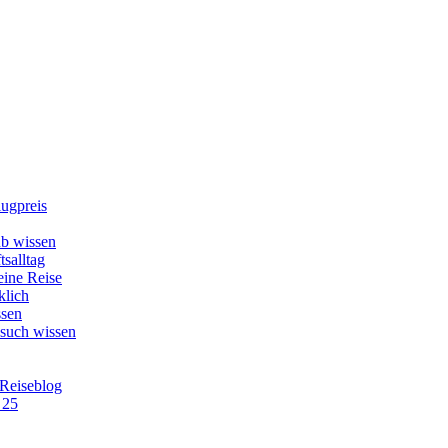
lugpreis
b wissen
tsalltag
eine Reise
klich
ssen
esuch wissen
 Reiseblog
 25