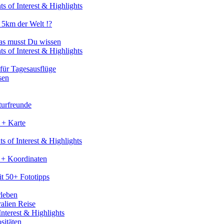
s of Interest & Highlights
 5km der Welt !?
as musst Du wissen
s of Interest & Highlights
für Tagesausflüge
sen
turfreunde
 + Karte
s of Interest & Highlights
 + Koordinaten
t 50+ Fototipps
rleben
ralien Reise
nterest & Highlights
sitäten