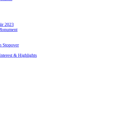
für 2023
 Monument
n Stopover
nterest & Highlights