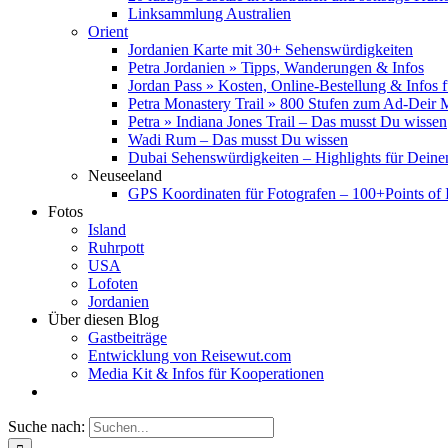
Linksammlung Australien
Orient
Jordanien Karte mit 30+ Sehenswürdigkeiten
Petra Jordanien » Tipps, Wanderungen & Infos
Jordan Pass » Kosten, Online-Bestellung & Infos 
Petra Monastery Trail » 800 Stufen zum Ad-Deir
Petra » Indiana Jones Trail – Das musst Du wissen
Wadi Rum – Das musst Du wissen
Dubai Sehenswürdigkeiten – Highlights für Deine
Neuseeland
GPS Koordinaten für Fotografen – 100+Points of I
Fotos
Island
Ruhrpott
USA
Lofoten
Jordanien
Über diesen Blog
Gastbeiträge
Entwicklung von Reisewut.com
Media Kit & Infos für Kooperationen
Suche nach: