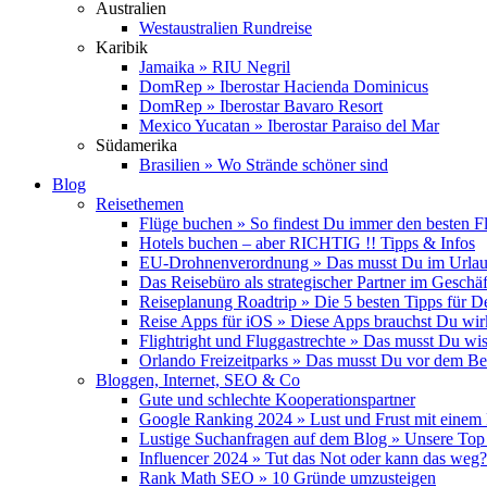
Australien
Westaustralien Rundreise
Karibik
Jamaika » RIU Negril
DomRep » Iberostar Hacienda Dominicus
DomRep » Iberostar Bavaro Resort
Mexico Yucatan » Iberostar Paraiso del Mar
Südamerika
Brasilien » Wo Strände schöner sind
Blog
Reisethemen
Flüge buchen » So findest Du immer den besten F
Hotels buchen – aber RICHTIG !! Tipps & Infos
EU-Drohnenverordnung » Das musst Du im Urlau
Das Reisebüro als strategischer Partner im Geschäf
Reiseplanung Roadtrip » Die 5 besten Tipps für D
Reise Apps für iOS » Diese Apps brauchst Du wir
Flightright und Fluggastrechte » Das musst Du wi
Orlando Freizeitparks » Das musst Du vor dem B
Bloggen, Internet, SEO & Co
Gute und schlechte Kooperationspartner
Google Ranking 2024 » Lust und Frust mit einem
Lustige Suchanfragen auf dem Blog » Unsere Top
Influencer 2024 » Tut das Not oder kann das weg?
Rank Math SEO » 10 Gründe umzusteigen