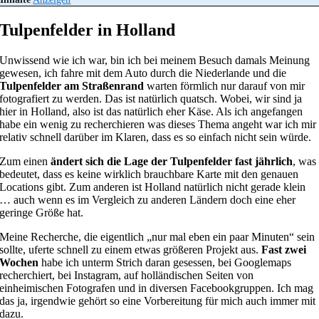
Tulpenfelder in Holland
Unwissend wie ich war, bin ich bei meinem Besuch damals Meinung
gewesen, ich fahre mit dem Auto durch die Niederlande und die
Tulpenfelder am Straßenrand
warten förmlich nur darauf von mir
fotografiert zu werden. Das ist natürlich quatsch. Wobei, wir sind ja
hier in Holland, also ist das natürlich eher Käse. Als ich angefangen
habe ein wenig zu recherchieren was dieses Thema angeht war ich mir
relativ schnell darüber im Klaren, dass es so einfach nicht sein würde.
Zum einen
ändert sich die Lage der Tulpenfelder fast jährlich
, was
bedeutet, dass es keine wirklich brauchbare Karte mit den genauen
Locations gibt. Zum anderen ist Holland natürlich nicht gerade klein
… auch wenn es im Vergleich zu anderen Ländern doch eine eher
geringe Größe hat.
Meine Recherche, die eigentlich „nur mal eben ein paar Minuten“ sein
sollte, uferte schnell zu einem etwas größeren Projekt aus.
Fast zwei
Wochen
habe ich unterm Strich daran gesessen, bei Googlemaps
recherchiert, bei Instagram, auf holländischen Seiten von
einheimischen Fotografen und in diversen Facebookgruppen. Ich mag
das ja, irgendwie gehört so eine Vorbereitung für mich auch immer mit
dazu.