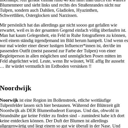
Blumenmeer und sieht links und rechts des Straßenrandes nicht nur
Tulpen, sondern auch Dahlien, Gladiolen, Hyazinthen,
Schwertlilien, Osterglocken und Narzissen.
Mir persönlich hat das allerdings gar nicht soooo gut gefallen wie
erwartet, weil es in der gesamten Gegend einfach völlig überlaufen ist.
Man hat kaum Gelegenheit, ein Feld in Ruhe fotografieren zu können,
weil einem ständig irgendjemand im Bild herum hampelt. Und wenn e
nur mal wieder einer dieser lustigen Influencer*innen ist, der/die im
passenden Outfit (meist passend zur Farbe der Tulpen) von einer
Begleitperson in allen möglichen und unmöglichen Posen mitten im
Feld abgelichtet wird. Leute, wenn Ihr wüsstet, WIE affig Ihr ausseht
… ihr würdet vermutlich im Erdboden versinken !!
Noordwijk
Noorwijk
ist eine Region im Bollenstreek, etliche weitläufige
Tulpenfelder lassen sich hier bestaunen. Während der Blütezeit gilt
Noordwijk als DER Blumenbadeort Europas. Und das, obwohl in
Strandnähe gar keine Felder zu finden sind – zumindest habe ich dort
keine entdecken können. Der Duft der Blumen ist allerdings
allgegenwärtig und liegt einem so gut wie überall in der Nase. Und