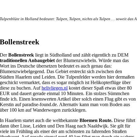
Tulpenblüte in Holland bedeutet: Tulpen, Tulpen, nichts als Tulpen … soweit das A
Bollenstreek
Der
Bollenstreek
liegt in Südholland und zählt eigentlich zu DEM
traditionellen Anbaugebiet
der Blumenzwiebeln. Würde man das
Wort ins Deutsche übersetzen bedeutet es auch genau das:
Blumenzwiebelgegend. Das Gebiet erstreckt sich zwischen den
Städten Haarlem und Leiden. Die Tulpenfelder werden hier dermaßen
geschickt vermarktet, dass es sogar möglich ist Helikopterflüge über
diese zu buchen. Auf
helivliegen.nl
kostet dieser Spaß etwas über 80
EUR und dauert gerade einmal 10 Minuten. Ein stolzes Sümmchen
finde ich. Einen lesenswerten Artikel über solch einen Flug gibt es von
Kerstin auf paradise-found.de. Alternativ kann man vom Boden aus
über 100 km auf Wanderwegen zurücklegen.
In Haarlem startet auch die weltbekannte
Bloemen Route.
Diese führt
dann über Lisse, Leiden und Den Haag nach Naaldwijk. Sie gilt für
viele im Frühling als einer der am schönsten zu fahrenden Straßen
überhaupt. Auf gerade einmal rund 40 km fährt man durch ein wahres