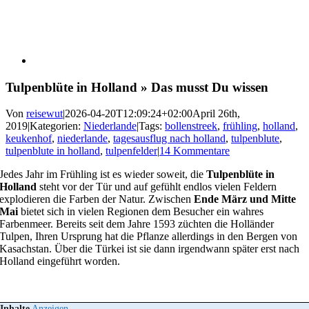
Tulpenblüte in Holland » Das musst Du wissen
Von
reisewut
|
2026-04-20T12:09:24+02:00
April 26th,
2019
|
Kategorien:
Niederlande
|
Tags:
bollenstreek
,
frühling
,
holland
,
keukenhof
,
niederlande
,
tagesausflug nach holland
,
tulpenblute
,
tulpenblute in holland
,
tulpenfelder
|
14 Kommentare
Jedes Jahr im Frühling ist es wieder soweit, die
Tulpenblüte in
Holland
steht vor der Tür und auf gefühlt endlos vielen Feldern
explodieren die Farben der Natur. Zwischen
Ende März und Mitte
Mai
bietet sich in vielen Regionen dem Besucher ein wahres
Farbenmeer. Bereits seit dem Jahre 1593 züchten die Holländer
Tulpen, Ihren Ursprung hat die Pflanze allerdings in den Bergen von
Kasachstan. Über die Türkei ist sie dann irgendwann später erst nach
Holland eingeführt worden.
Inhalte
Anzeigen