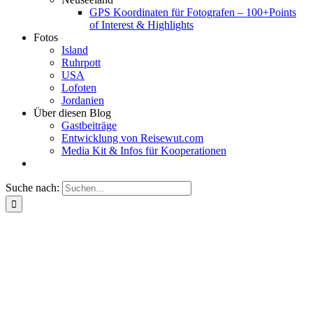
GPS Koordinaten für Fotografen – 100+Points
of Interest & Highlights
Fotos
Island
Ruhrpott
USA
Lofoten
Jordanien
Über diesen Blog
Gastbeiträge
Entwicklung von Reisewut.com
Media Kit & Infos für Kooperationen
Suche nach: