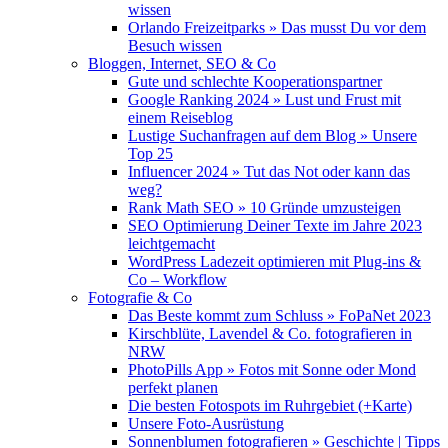
wissen
Orlando Freizeitparks » Das musst Du vor dem
Besuch wissen
Bloggen, Internet, SEO & Co
Gute und schlechte Kooperationspartner
Google Ranking 2024 » Lust und Frust mit
einem Reiseblog
Lustige Suchanfragen auf dem Blog » Unsere
Top 25
Influencer 2024 » Tut das Not oder kann das
weg?
Rank Math SEO » 10 Gründe umzusteigen
SEO Optimierung Deiner Texte im Jahre 2023
leichtgemacht
WordPress Ladezeit optimieren mit Plug-ins &
Co – Workflow
Fotografie & Co
Das Beste kommt zum Schluss » FoPaNet 2023
Kirschblüte, Lavendel & Co. fotografieren in
NRW
PhotoPills App » Fotos mit Sonne oder Mond
perfekt planen
Die besten Fotospots im Ruhrgebiet (+Karte)
Unsere Foto-Ausrüstung
Sonnenblumen fotografieren » Geschichte | Tipps