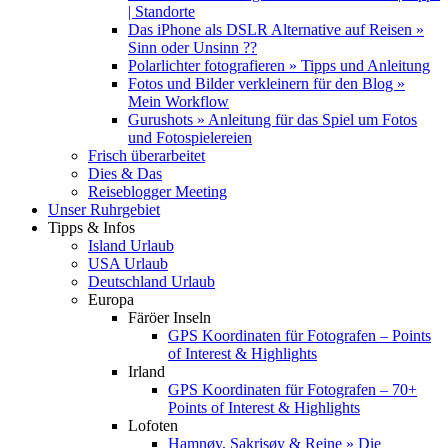
| Standorte
Das iPhone als DSLR Alternative auf Reisen »
Sinn oder Unsinn ??
Polarlichter fotografieren » Tipps und Anleitung
Fotos und Bilder verkleinern für den Blog »
Mein Workflow
Gurushots » Anleitung für das Spiel um Fotos
und Fotospielereien
Frisch überarbeitet
Dies & Das
Reiseblogger Meeting
Unser Ruhrgebiet
Tipps & Infos
Island Urlaub
USA Urlaub
Deutschland Urlaub
Europa
Färöer Inseln
GPS Koordinaten für Fotografen – Points
of Interest & Highlights
Irland
GPS Koordinaten für Fotografen – 70+
Points of Interest & Highlights
Lofoten
Hamnøy, Sakrisøy & Reine » Die