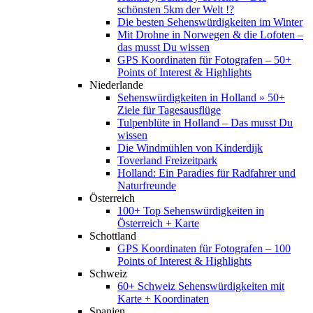
schönsten 5km der Welt !?
Die besten Sehenswürdigkeiten im Winter
Mit Drohne in Norwegen & die Lofoten –
das musst Du wissen
GPS Koordinaten für Fotografen – 50+
Points of Interest & Highlights
Niederlande
Sehenswürdigkeiten in Holland » 50+
Ziele für Tagesausflüge
Tulpenblüte in Holland – Das musst Du
wissen
Die Windmühlen von Kinderdijk
Toverland Freizeitpark
Holland: Ein Paradies für Radfahrer und
Naturfreunde
Österreich
100+ Top Sehenswürdigkeiten in
Österreich + Karte
Schottland
GPS Koordinaten für Fotografen – 100
Points of Interest & Highlights
Schweiz
60+ Schweiz Sehenswürdigkeiten mit
Karte + Koordinaten
Spanien