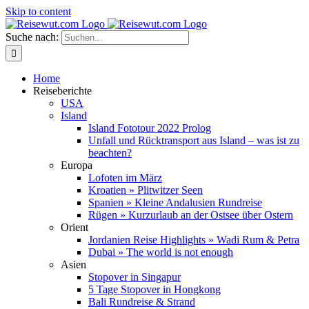
Skip to content
Suche nach:
Home
Reiseberichte
USA
Island
Island Fototour 2022 Prolog
Unfall und Rücktransport aus Island – was ist zu
beachten?
Europa
Lofoten im März
Kroatien » Plitwitzer Seen
Spanien » Kleine Andalusien Rundreise
Rügen » Kurzurlaub an der Ostsee über Ostern
Orient
Jordanien Reise Highlights » Wadi Rum & Petra
Dubai » The world is not enough
Asien
Stopover in Singapur
5 Tage Stopover in Hongkong
Bali Rundreise & Strand