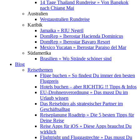
14 Tage Thailand Rundreise » Von Bangkok
nach Chiang Mai
Australien
Westaustralien Rundreise
Karibik
Jamaika » RIU Negril
DomRep » Iberostar Hacienda Dominicus
DomRep » Iberostar Bavaro Resort
Mexico Yucatan » Iberostar Paraiso del Mar
Südamerika
Brasilien » Wo Strände schöner sind
Blog
Reisethemen
Flüge buchen » So findest Du immer den besten
Flugpreis
Hotels buchen – aber RICHTIG !! Tipps & Infos
EU-Drohnenverordnung » Das musst Du im
Urlaub wissen
Das Reisebüro als strategischer Partner im
Geschäftsalltag
Reiseplanung Roadtrip » Die 5 besten Tipps für
Deine Reise
Reise Apps für iOS » Diese Apps brauchst Du
wirklich
Flightright und Fluggastrechte » Das musst Du