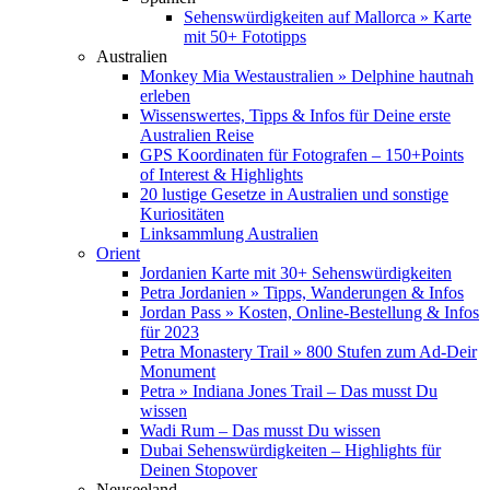
Sehenswürdigkeiten auf Mallorca » Karte
mit 50+ Fototipps
Australien
Monkey Mia Westaustralien » Delphine hautnah
erleben
Wissenswertes, Tipps & Infos für Deine erste
Australien Reise
GPS Koordinaten für Fotografen – 150+Points
of Interest & Highlights
20 lustige Gesetze in Australien und sonstige
Kuriositäten
Linksammlung Australien
Orient
Jordanien Karte mit 30+ Sehenswürdigkeiten
Petra Jordanien » Tipps, Wanderungen & Infos
Jordan Pass » Kosten, Online-Bestellung & Infos
für 2023
Petra Monastery Trail » 800 Stufen zum Ad-Deir
Monument
Petra » Indiana Jones Trail – Das musst Du
wissen
Wadi Rum – Das musst Du wissen
Dubai Sehenswürdigkeiten – Highlights für
Deinen Stopover
Neuseeland