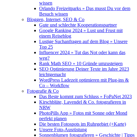
wissen
Orlando Freizeitparks » Das musst Du vor dem
Besuch wissen
Bloggen, Internet, SEO & Co
Gute und schlechte Kooperationspartner
Google Ranking 2024 » Lust und Frust mit
einem Reiseblog
Lustige Suchanfragen auf dem Blog » Unsere
Top 25
Influencer 2024 » Tut das Not oder kann das
weg?
Rank Math SEO » 10 Gründe umzusteigen
SEO Optimierung Deiner Texte im Jahre 2023
leichtgemacht
WordPress Ladezeit optimieren mit Plug-ins &
Co – Workflow
Fotografie & Co
Das Beste kommt zum Schluss » FoPaNet 2023
Kirschblüte, Lavendel & Co. fotografieren in
NRW
PhotoPills App » Fotos mit Sonne oder Mond
perfekt planen
Die besten Fotospots im Ruhrgebiet (+Karte)
Unsere Foto-Ausrüstung
Sonnenblumen fotografieren » Geschichte | Tipps