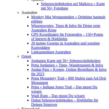
Sehenswürdigkeiten auf Mallorca » Karte
mit 50+ Fototipps
Australien
Monkey Mia Westaustralien » Delphine hautnah
erleben
Wissenswertes, Tipps & Infos für Deine erste
Australien Reise
GPS Koordinaten für Fotografen – 150+Points
of Interest & Highlights
20 lustige Gesetze in Australien und sonstige
Kuriositäten
Linksammlung Australien
Orient
Jordanien Karte mit 30+ Sehenswürdigkeiten
Petra Jordanien » Tipps, Wanderungen & Infos
Jordan Pass » Kosten, Online-Bestellung & Infos
für 2023
Petra Monastery Trail » 800 Stufen zum Ad-Deir
Monument
Petra » Indiana Jones Trail – Das musst Du
wissen
Wadi Rum – Das musst Du wissen
Dubai Sehenswürdigkeiten – Highlights für
Deinen Stopover
Neuseeland