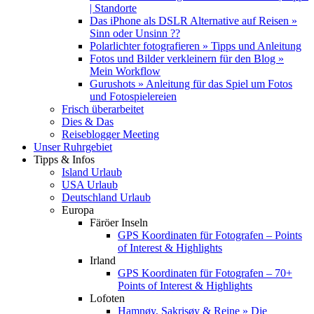
| Standorte
Das iPhone als DSLR Alternative auf Reisen »
Sinn oder Unsinn ??
Polarlichter fotografieren » Tipps und Anleitung
Fotos und Bilder verkleinern für den Blog »
Mein Workflow
Gurushots » Anleitung für das Spiel um Fotos
und Fotospielereien
Frisch überarbeitet
Dies & Das
Reiseblogger Meeting
Unser Ruhrgebiet
Tipps & Infos
Island Urlaub
USA Urlaub
Deutschland Urlaub
Europa
Färöer Inseln
GPS Koordinaten für Fotografen – Points
of Interest & Highlights
Irland
GPS Koordinaten für Fotografen – 70+
Points of Interest & Highlights
Lofoten
Hamnøy, Sakrisøy & Reine » Die