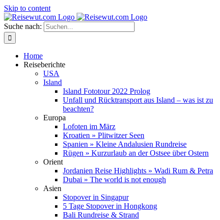
Skip to content
Suche nach:
Home
Reiseberichte
USA
Island
Island Fototour 2022 Prolog
Unfall und Rücktransport aus Island – was ist zu
beachten?
Europa
Lofoten im März
Kroatien » Plitwitzer Seen
Spanien » Kleine Andalusien Rundreise
Rügen » Kurzurlaub an der Ostsee über Ostern
Orient
Jordanien Reise Highlights » Wadi Rum & Petra
Dubai » The world is not enough
Asien
Stopover in Singapur
5 Tage Stopover in Hongkong
Bali Rundreise & Strand