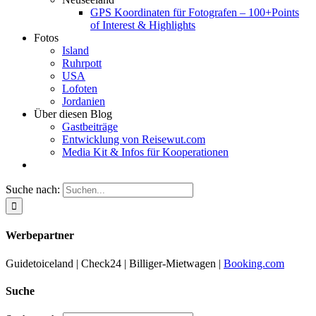
GPS Koordinaten für Fotografen – 100+Points
of Interest & Highlights
Fotos
Island
Ruhrpott
USA
Lofoten
Jordanien
Über diesen Blog
Gastbeiträge
Entwicklung von Reisewut.com
Media Kit & Infos für Kooperationen
Suche nach:
Werbepartner
Guidetoiceland | Check24 | Billiger-Mietwagen |
Booking.com
Suche