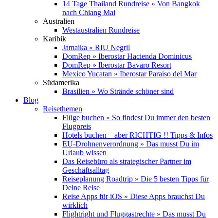
14 Tage Thailand Rundreise » Von Bangkok
nach Chiang Mai
Australien
Westaustralien Rundreise
Karibik
Jamaika » RIU Negril
DomRep » Iberostar Hacienda Dominicus
DomRep » Iberostar Bavaro Resort
Mexico Yucatan » Iberostar Paraiso del Mar
Südamerika
Brasilien » Wo Strände schöner sind
Blog
Reisethemen
Flüge buchen » So findest Du immer den besten
Flugpreis
Hotels buchen – aber RICHTIG !! Tipps & Infos
EU-Drohnenverordnung » Das musst Du im
Urlaub wissen
Das Reisebüro als strategischer Partner im
Geschäftsalltag
Reiseplanung Roadtrip » Die 5 besten Tipps für
Deine Reise
Reise Apps für iOS » Diese Apps brauchst Du
wirklich
Flightright und Fluggastrechte » Das musst Du