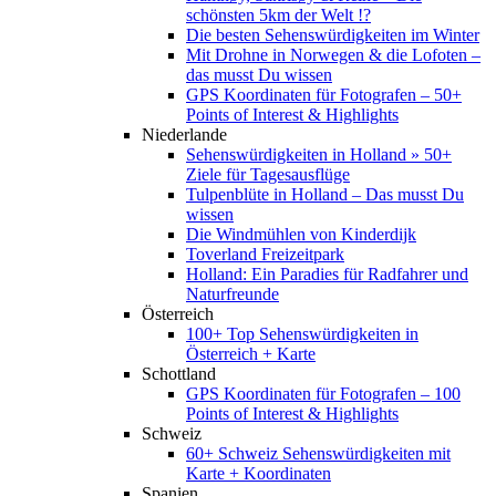
schönsten 5km der Welt !?
Die besten Sehenswürdigkeiten im Winter
Mit Drohne in Norwegen & die Lofoten –
das musst Du wissen
GPS Koordinaten für Fotografen – 50+
Points of Interest & Highlights
Niederlande
Sehenswürdigkeiten in Holland » 50+
Ziele für Tagesausflüge
Tulpenblüte in Holland – Das musst Du
wissen
Die Windmühlen von Kinderdijk
Toverland Freizeitpark
Holland: Ein Paradies für Radfahrer und
Naturfreunde
Österreich
100+ Top Sehenswürdigkeiten in
Österreich + Karte
Schottland
GPS Koordinaten für Fotografen – 100
Points of Interest & Highlights
Schweiz
60+ Schweiz Sehenswürdigkeiten mit
Karte + Koordinaten
Spanien