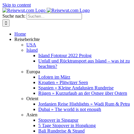
Skip to content
Suche nach:
Home
Reiseberichte
USA
Island
Island Fototour 2022 Prolog
Unfall und Rücktransport aus Island – was ist zu
beachten?
Europa
Lofoten im März
Kroatien » Plitwitzer Seen
Spanien » Kleine Andalusien Rundreise
Rügen » Kurzurlaub an der Ostsee über Ostern
Orient
Jordanien Reise Highlights » Wadi Rum & Petra
Dubai » The world is not enough
Asien
Stopover in Singapur
5 Tage Stopover in Hongkong
Bali Rundreise & Strand