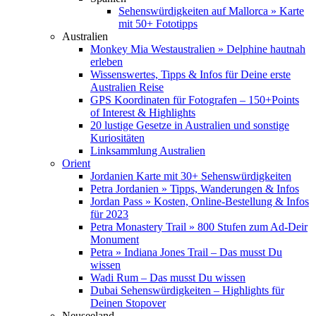
Sehenswürdigkeiten auf Mallorca » Karte
mit 50+ Fototipps
Australien
Monkey Mia Westaustralien » Delphine hautnah
erleben
Wissenswertes, Tipps & Infos für Deine erste
Australien Reise
GPS Koordinaten für Fotografen – 150+Points
of Interest & Highlights
20 lustige Gesetze in Australien und sonstige
Kuriositäten
Linksammlung Australien
Orient
Jordanien Karte mit 30+ Sehenswürdigkeiten
Petra Jordanien » Tipps, Wanderungen & Infos
Jordan Pass » Kosten, Online-Bestellung & Infos
für 2023
Petra Monastery Trail » 800 Stufen zum Ad-Deir
Monument
Petra » Indiana Jones Trail – Das musst Du
wissen
Wadi Rum – Das musst Du wissen
Dubai Sehenswürdigkeiten – Highlights für
Deinen Stopover
Neuseeland