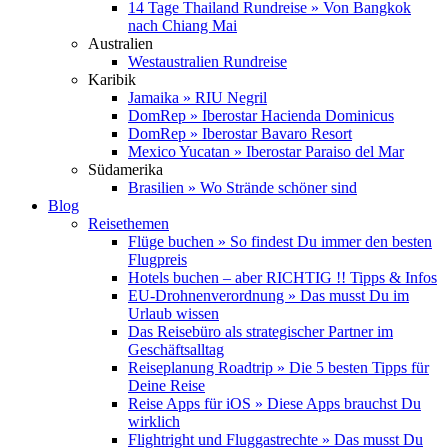
14 Tage Thailand Rundreise » Von Bangkok
nach Chiang Mai
Australien
Westaustralien Rundreise
Karibik
Jamaika » RIU Negril
DomRep » Iberostar Hacienda Dominicus
DomRep » Iberostar Bavaro Resort
Mexico Yucatan » Iberostar Paraiso del Mar
Südamerika
Brasilien » Wo Strände schöner sind
Blog
Reisethemen
Flüge buchen » So findest Du immer den besten
Flugpreis
Hotels buchen – aber RICHTIG !! Tipps & Infos
EU-Drohnenverordnung » Das musst Du im
Urlaub wissen
Das Reisebüro als strategischer Partner im
Geschäftsalltag
Reiseplanung Roadtrip » Die 5 besten Tipps für
Deine Reise
Reise Apps für iOS » Diese Apps brauchst Du
wirklich
Flightright und Fluggastrechte » Das musst Du