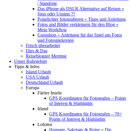
| Standorte
Das iPhone als DSLR Alternative auf Reisen »
Sinn oder Unsinn ??
Polarlichter fotografieren » Tipps und Anleitung
Fotos und Bilder verkleinern für den Blog »
Mein Workflow
Gurushots » Anleitung für das Spiel um Fotos
und Fotospielereien
Frisch überarbeitet
Dies & Das
Reiseblogger Meeting
Unser Ruhrgebiet
Tipps & Infos
Island Urlaub
USA Urlaub
Deutschland Urlaub
Europa
Färöer Inseln
GPS Koordinaten für Fotografen – Points
of Interest & Highlights
Irland
GPS Koordinaten für Fotografen – 70+
Points of Interest & Highlights
Lofoten
Hamnøy, Sakrisøy & Reine » Die