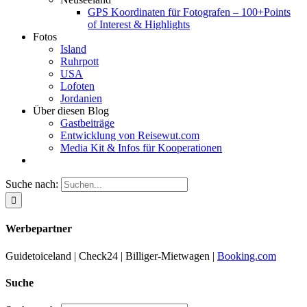
GPS Koordinaten für Fotografen – 100+Points
of Interest & Highlights
Fotos
Island
Ruhrpott
USA
Lofoten
Jordanien
Über diesen Blog
Gastbeiträge
Entwicklung von Reisewut.com
Media Kit & Infos für Kooperationen
Suche nach:
Werbepartner
Guidetoiceland | Check24 | Billiger-Mietwagen |
Booking.com
Suche