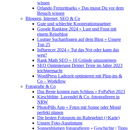
wissen
Orlando Freizeitparks » Das musst Du vor dem
Besuch wissen
Bloggen, Internet, SEO & Co
Gute und schlechte Kooperationspartner
Google Ranking 2024 » Lust und Frust mit
einem Reiseblog
Lustige Suchanfragen auf dem Blog » Unsere
Top 25
Influencer 2024 » Tut das Not oder kann das
weg?
Rank Math SEO » 10 Gründe umzusteigen
SEO Optimierung Deiner Texte im Jahre 2023
leichtgemacht
WordPress Ladezeit optimieren mit Plug-ins &
Co – Workflow
Fotografie & Co
Das Beste kommt zum Schluss » FoPaNet 2023
Kirschblüte, Lavendel & Co. fotografieren in
NRW
PhotoPills App » Fotos mit Sonne oder Mond
perfekt planen
Die besten Fotospots im Ruhrgebiet (+Karte)
Unsere Foto-Ausrüstung
Sonnenblumen fotografieren » Geschichte | Tipps