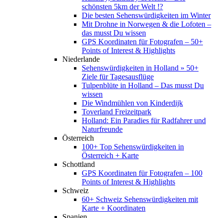
schönsten 5km der Welt !?
Die besten Sehenswürdigkeiten im Winter
Mit Drohne in Norwegen & die Lofoten –
das musst Du wissen
GPS Koordinaten für Fotografen – 50+
Points of Interest & Highlights
Niederlande
Sehenswürdigkeiten in Holland » 50+
Ziele für Tagesausflüge
Tulpenblüte in Holland – Das musst Du
wissen
Die Windmühlen von Kinderdijk
Toverland Freizeitpark
Holland: Ein Paradies für Radfahrer und
Naturfreunde
Österreich
100+ Top Sehenswürdigkeiten in
Österreich + Karte
Schottland
GPS Koordinaten für Fotografen – 100
Points of Interest & Highlights
Schweiz
60+ Schweiz Sehenswürdigkeiten mit
Karte + Koordinaten
Spanien