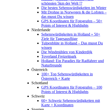
schönsten 5km der Welt !?
Die besten Sehenswürdigkeiten im Winter
Mit Drohne in Norwegen & die Lofoten –
das musst Du wissen
GPS Koordinaten für Fotografen – 50+
Points of Interest & Highlights
Niederlande
Sehenswürdigkeiten in Holland » 50+
Ziele für Tagesausflüge
Tulpenblüte in Holland – Das musst Du
wissen
Die Windmühlen von Kinderdijk
Toverland Freizeitpark
Holland: Ein Paradies für Radfahrer und
Naturfreunde
Österreich
100+ Top Sehenswürdigkeiten in
Österreich + Karte
Schottland
GPS Koordinaten für Fotografen – 100
Points of Interest & Highlights
Schweiz
60+ Schweiz Sehenswürdigkeiten mit
Karte + Koordinaten
Spanien