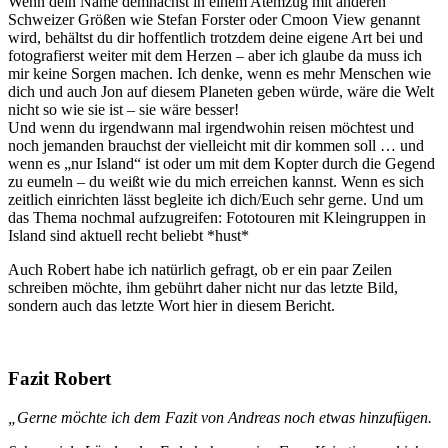
Wenn dein Name demnächst in einem Atemzug mit anderen
Schweizer Größen wie Stefan Forster oder Cmoon View genannt
wird, behältst du dir hoffentlich trotzdem deine eigene Art bei und
fotografierst weiter mit dem Herzen – aber ich glaube da muss ich
mir keine Sorgen machen. Ich denke, wenn es mehr Menschen wie
dich und auch Jon auf diesem Planeten geben würde, wäre die Welt
nicht so wie sie ist – sie wäre besser!
Und wenn du irgendwann mal irgendwohin reisen möchtest und
noch jemanden brauchst der vielleicht mit dir kommen soll … und
wenn es „nur Island“ ist oder um mit dem Kopter durch die Gegend
zu eumeln – du weißt wie du mich erreichen kannst. Wenn es sich
zeitlich einrichten lässt begleite ich dich/Euch sehr gerne. Und um
das Thema nochmal aufzugreifen: Fototouren mit Kleingruppen in
Island sind aktuell recht beliebt *hust*
Auch Robert habe ich natürlich gefragt, ob er ein paar Zeilen
schreiben möchte, ihm gebührt daher nicht nur das letzte Bild,
sondern auch das letzte Wort hier in diesem Bericht.
Fazit Robert
„Gerne möchte ich dem Fazit von Andreas noch etwas hinzufügen.