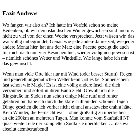
Fazit Andreas
Wo fangen wir also an? Ich hatte im Vorfeld schon so meine
Bedenken, ob wir dem isländischen Winter gewachsen sind und uns
nicht zu viel von der einen Woche versprechen. Jetzt wissen wir, das
war völlig unbegründet. Genau wie jede andere Jahreszeit, wie jeder
andere Monat hier, hat uns der März eine Facette gezeigt die auch
für mich nach nun vier Besuchen hier, wieder völlig neu gewesen ist
– nämlich schönes Wetter und Windstille. Wie lange habe ich mir
das gewünscht.
Wenn man viele Orte hier nur mit Wind (oder besser Sturm), Regen
und generell ungemütlichen Wetter kennt, ist es bei Sonnenschein
fast schon wie Magie! Es ist eine völlig andere Insel, die dich
verzaubert und sofort in ihren Bann zieht. Obwohl ich die
Ringstraße im Süden nun schon einige Male rauf und runter
gefahren bin habe ich durch die klare Luft an den schönen Tagen
Dinge gesehen die ich vorher nicht einmal ansatzweise erahnt hätte.
Kein Wunder, die Fernsicht war – ohne großartig zu übertreiben –
an die 200km an mehreren Tagen. Man konnte vom Skaftafell NP
quasi weite Teile der kompletten Südküste überblicken … das war
absolut atemberaubend!