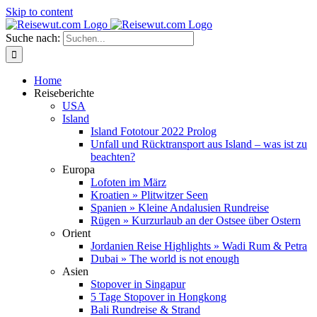
Skip to content
Suche nach:
Home
Reiseberichte
USA
Island
Island Fototour 2022 Prolog
Unfall und Rücktransport aus Island – was ist zu
beachten?
Europa
Lofoten im März
Kroatien » Plitwitzer Seen
Spanien » Kleine Andalusien Rundreise
Rügen » Kurzurlaub an der Ostsee über Ostern
Orient
Jordanien Reise Highlights » Wadi Rum & Petra
Dubai » The world is not enough
Asien
Stopover in Singapur
5 Tage Stopover in Hongkong
Bali Rundreise & Strand