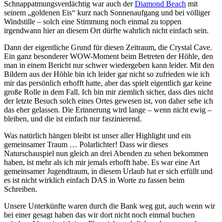
Schnappatmungsverdächtig war auch der
Diamond Beach
mit
seinem „goldenen Eis“ kurz nach Sonnenaufgang und bei völliger
Windstille – solch eine Stimmung noch einmal zu toppen
irgendwann hier an diesem Ort dürfte wahrlich nicht einfach sein.
Dann der eigentliche Grund für diesen Zeitraum, die Crystal Cave.
Ein ganz besonderer WOW-Moment beim Betreten der Höhle, den
man in einem Bericht nur schwer wiedergeben kann leider. Mit den
Bildern aus der Höhle bin ich leider gar nicht so zufrieden wie ich
mir das persönlich erhofft hatte, aber das spielt eigentlich gar keine
große Rolle in dem Fall. Ich bin mir ziemlich sicher, dass dies nicht
der letzte Besuch solch eines Ortes gewesen ist, von daher sehe ich
das eher gelassen. Die Erinnerung wird lange – wenn nicht ewig –
bleiben, und die ist einfach nur faszinierend.
Was natürlich hängen bleibt ist unser aller Highlight und ein
gemeinsamer Traum … Polarlichter! Dass wir dieses
Naturschauspiel nun gleich an drei Abenden zu sehen bekommen
haben, ist mehr als ich mir jemals erhofft habe. Es war eine Art
gemeinsamer Jugendtraum, in diesem Urlaub hat er sich erfüllt und
es ist nicht wirklich einfach DAS in Worte zu fassen beim
Schreiben.
Unsere Unterkünfte waren durch die Bank weg gut, auch wenn wir
bei einer gesagt haben das wir dort nicht noch einmal buchen