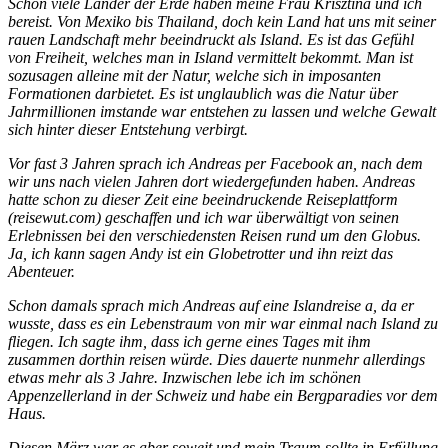
Schon viele Länder der Erde haben meine Frau Krisztina und ich
bereist. Von Mexiko bis Thailand, doch kein Land hat uns mit seiner
rauen Landschaft mehr beeindruckt als Island. Es ist das Gefühl
von Freiheit, welches man in Island vermittelt bekommt. Man ist
sozusagen alleine mit der Natur, welche sich in imposanten
Formationen darbietet. Es ist unglaublich was die Natur über
Jahrmillionen imstande war entstehen zu lassen und welche Gewalt
sich hinter dieser Entstehung verbirgt.
Vor fast 3 Jahren sprach ich Andreas per Facebook an, nach dem
wir uns nach vielen Jahren dort wiedergefunden haben. Andreas
hatte schon zu dieser Zeit eine beeindruckende Reiseplattform
(reisewut.com) geschaffen und ich war überwältigt von seinen
Erlebnissen bei den verschiedensten Reisen rund um den Globus.
Ja, ich kann sagen Andy ist ein Globetrotter und ihn reizt das
Abenteuer.
Schon damals sprach mich Andreas auf eine Islandreise a, da er
wusste, dass es ein Lebenstraum von mir war einmal nach Island zu
fliegen. Ich sagte ihm, dass ich gerne eines Tages mit ihm
zusammen dorthin reisen würde. Dies dauerte nunmehr allerdings
etwas mehr als 3 Jahre. Inzwischen lebe ich im schönen
Appenzellerland in der Schweiz und habe ein Bergparadies vor dem
Haus.
Diesen März war es aber soweit und mein Traum sollte in Erfüllung