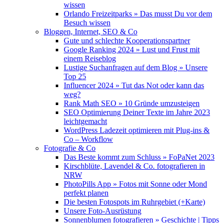
wissen
Orlando Freizeitparks » Das musst Du vor dem
Besuch wissen
Bloggen, Internet, SEO & Co
Gute und schlechte Kooperationspartner
Google Ranking 2024 » Lust und Frust mit
einem Reiseblog
Lustige Suchanfragen auf dem Blog » Unsere
Top 25
Influencer 2024 » Tut das Not oder kann das
weg?
Rank Math SEO » 10 Gründe umzusteigen
SEO Optimierung Deiner Texte im Jahre 2023
leichtgemacht
WordPress Ladezeit optimieren mit Plug-ins &
Co – Workflow
Fotografie & Co
Das Beste kommt zum Schluss » FoPaNet 2023
Kirschblüte, Lavendel & Co. fotografieren in
NRW
PhotoPills App » Fotos mit Sonne oder Mond
perfekt planen
Die besten Fotospots im Ruhrgebiet (+Karte)
Unsere Foto-Ausrüstung
Sonnenblumen fotografieren » Geschichte | Tipps