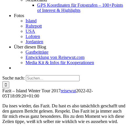
GPS Koordinaten für Fotografen – 100+Points
of Interest & Highlights
Fotos
Island
Ruhrpott
USA
Lofoten
Jordanien
Über diesen Blog
Gastbeiträge
Entwicklung von Reisewut.com
Media Kit & Infos für Kooperationen
Suche nach:
Fazit – Island Winter Tour 2017
reisewut
2022-02-
05T18:09:20+01:00
Da isses wieder, das Fazit. Du hast es also tatsächlich geschafft und
den ganzen Bericht gelesen. Respekt. Das Fazit ist ja immer auch
für mich etwas ganz besonderes. Bis zu dem Moment wo ich diese
Zeilen tippe, weiß ich selber nie wirklich wie es aussehen wird.