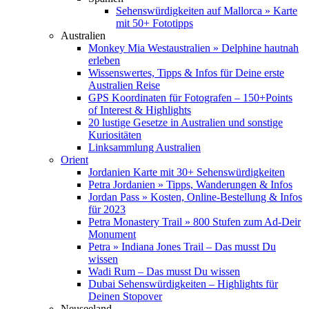
Sehenswürdigkeiten auf Mallorca » Karte
mit 50+ Fototipps
Australien
Monkey Mia Westaustralien » Delphine hautnah
erleben
Wissenswertes, Tipps & Infos für Deine erste
Australien Reise
GPS Koordinaten für Fotografen – 150+Points
of Interest & Highlights
20 lustige Gesetze in Australien und sonstige
Kuriositäten
Linksammlung Australien
Orient
Jordanien Karte mit 30+ Sehenswürdigkeiten
Petra Jordanien » Tipps, Wanderungen & Infos
Jordan Pass » Kosten, Online-Bestellung & Infos
für 2023
Petra Monastery Trail » 800 Stufen zum Ad-Deir
Monument
Petra » Indiana Jones Trail – Das musst Du
wissen
Wadi Rum – Das musst Du wissen
Dubai Sehenswürdigkeiten – Highlights für
Deinen Stopover
Neuseeland