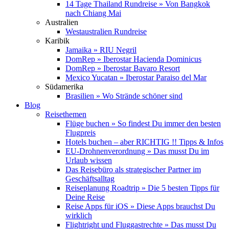
14 Tage Thailand Rundreise » Von Bangkok
nach Chiang Mai
Australien
Westaustralien Rundreise
Karibik
Jamaika » RIU Negril
DomRep » Iberostar Hacienda Dominicus
DomRep » Iberostar Bavaro Resort
Mexico Yucatan » Iberostar Paraiso del Mar
Südamerika
Brasilien » Wo Strände schöner sind
Blog
Reisethemen
Flüge buchen » So findest Du immer den besten
Flugpreis
Hotels buchen – aber RICHTIG !! Tipps & Infos
EU-Drohnenverordnung » Das musst Du im
Urlaub wissen
Das Reisebüro als strategischer Partner im
Geschäftsalltag
Reiseplanung Roadtrip » Die 5 besten Tipps für
Deine Reise
Reise Apps für iOS » Diese Apps brauchst Du
wirklich
Flightright und Fluggastrechte » Das musst Du