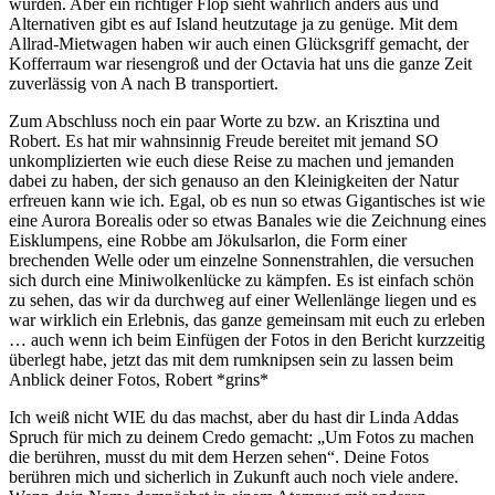
würden. Aber ein richtiger Flop sieht wahrlich anders aus und
Alternativen gibt es auf Island heutzutage ja zu genüge. Mit dem
Allrad-Mietwagen haben wir auch einen Glücksgriff gemacht, der
Kofferraum war riesengroß und der Octavia hat uns die ganze Zeit
zuverlässig von A nach B transportiert.
Zum Abschluss noch ein paar Worte zu bzw. an Krisztina und
Robert. Es hat mir wahnsinnig Freude bereitet mit jemand SO
unkomplizierten wie euch diese Reise zu machen und jemanden
dabei zu haben, der sich genauso an den Kleinigkeiten der Natur
erfreuen kann wie ich. Egal, ob es nun so etwas Gigantisches ist wie
eine Aurora Borealis oder so etwas Banales wie die Zeichnung eines
Eisklumpens, eine Robbe am Jökulsarlon, die Form einer
brechenden Welle oder um einzelne Sonnenstrahlen, die versuchen
sich durch eine Miniwolkenlücke zu kämpfen. Es ist einfach schön
zu sehen, das wir da durchweg auf einer Wellenlänge liegen und es
war wirklich ein Erlebnis, das ganze gemeinsam mit euch zu erleben
… auch wenn ich beim Einfügen der Fotos in den Bericht kurzzeitig
überlegt habe, jetzt das mit dem rumknipsen sein zu lassen beim
Anblick deiner Fotos, Robert *grins*
Ich weiß nicht WIE du das machst, aber du hast dir Linda Addas
Spruch für mich zu deinem Credo gemacht: „Um Fotos zu machen
die berühren, musst du mit dem Herzen sehen“. Deine Fotos
berühren mich und sicherlich in Zukunft auch noch viele andere.