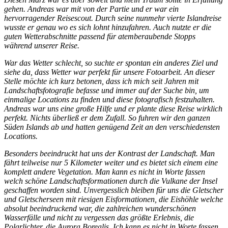
gehen.
Andreas war mit von der Partie und er war ein
hervorragender Reisescout. Durch seine nunmehr vierte Islandreise
wusste er genau wo es sich lohnt hinzufahren. Auch nutzte er die
guten Wetterabschnitte passend für atemberaubende Stopps
während unserer Reise.
War das Wetter schlecht, so suchte er spontan ein anderes Ziel und
siehe da, dass Wetter war perfekt für unsere Fotoarbeit. An dieser
Stelle möchte ich kurz betonen, dass ich mich seit Jahren mit
Landschaftsfotografie befasse und immer auf der Suche bin, um
einmalige Locations zu finden und diese fotografisch festzuhalten.
Andreas war uns eine große Hilfe und er plante diese Reise wirklich
perfekt. Nichts überließ er dem Zufall. So fuhren wir den ganzen
Süden Islands ab und hatten genügend Zeit an den verschiedensten
Locations.
Besonders beeindruckt hat uns der Kontrast der Landschaft. Man
fährt teilweise nur 5 Kilometer weiter und es bietet sich einem eine
komplett andere Vegetation. Man kann es nicht in Worte fassen
welch schöne Landschaftsformationen durch die Vulkane der Insel
geschaffen worden sind. Unvergesslich bleiben für uns die Gletscher
und Gletscherseen mit riesigen Eisformationen, die Eishöhle welche
absolut beeindruckend war, die zahlreichen wunderschönen
Wasserfälle und nicht zu vergessen das größte Erlebnis, die
Polarlichter, die Aurora Borealis. Ich kann es nicht in Worte fassen