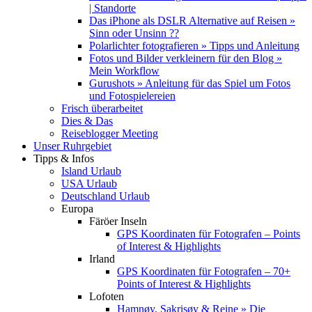
| Standorte
Das iPhone als DSLR Alternative auf Reisen »
Sinn oder Unsinn ??
Polarlichter fotografieren » Tipps und Anleitung
Fotos und Bilder verkleinern für den Blog »
Mein Workflow
Gurushots » Anleitung für das Spiel um Fotos
und Fotospielereien
Frisch überarbeitet
Dies & Das
Reiseblogger Meeting
Unser Ruhrgebiet
Tipps & Infos
Island Urlaub
USA Urlaub
Deutschland Urlaub
Europa
Färöer Inseln
GPS Koordinaten für Fotografen – Points
of Interest & Highlights
Irland
GPS Koordinaten für Fotografen – 70+
Points of Interest & Highlights
Lofoten
Hamnøy, Sakrisøy & Reine » Die