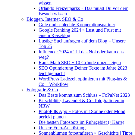
wissen
Orlando Freizeitparks » Das musst Du vor dem
Besuch wissen
Bloggen, Internet, SEO & Co
Gute und schlechte Kooperationspartner
Google Ranking 2024 » Lust und Frust mit
einem Reiseblog
Lustige Suchanfragen auf dem Blog » Unsere
Top 25
Influencer 2024 » Tut das Not oder kann das
weg?
Rank Math SEO » 10 Gründe umzusteigen
SEO Optimierung Deiner Texte im Jahre 2023
leichtgemacht
WordPress Ladezeit optimieren mit Plug-ins &
Co – Workflow
Fotografie & Co
Das Beste kommt zum Schluss » FoPaNet 2023
Kirschblüte, Lavendel & Co. fotografieren in
NRW
PhotoPills App » Fotos mit Sonne oder Mond
perfekt planen
Die besten Fotospots im Ruhrgebiet (+Karte)
Unsere Foto-Ausrüstung
Sonnenblumen fotografieren » Geschichte | Tipps