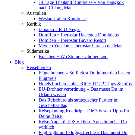
14 Tage Thailand Rundreise » Von Bangkok
nach Chiang Mai
Australien
Westaustralien Rundreise
Karibik
Jamaika » RIU Negril
DomRep » Iberostar Hacienda Dominicus
DomRep » Iberostar Bavaro Resort
Mexico Yucatan » Iberostar Paraiso del Mar
Südamerika
Brasilien » Wo Strände schöner sind
Blog
Reisethemen
Flüge buchen » So findest Du immer den besten
Flugpreis
Hotels buchen – aber RICHTIG !! Tipps & Infos
EU-Drohnenverordnung » Das musst Du im
Urlaub wissen
Das Reisebüro als strategischer Partner im
Geschäftsalltag
Reiseplanung Roadtrip » Die 5 besten Tipps für
Deine Reise
Reise Apps für iOS » Diese Apps brauchst Du
wirklich
Flightright und Fluggastrechte » Das musst Du