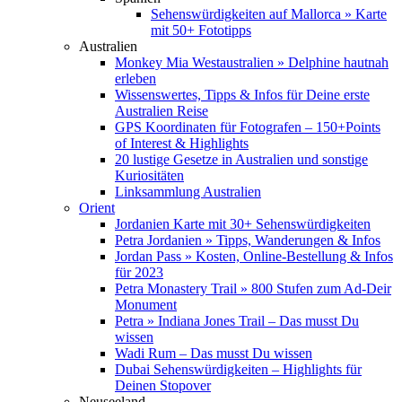
Sehenswürdigkeiten auf Mallorca » Karte
mit 50+ Fototipps
Australien
Monkey Mia Westaustralien » Delphine hautnah
erleben
Wissenswertes, Tipps & Infos für Deine erste
Australien Reise
GPS Koordinaten für Fotografen – 150+Points
of Interest & Highlights
20 lustige Gesetze in Australien und sonstige
Kuriositäten
Linksammlung Australien
Orient
Jordanien Karte mit 30+ Sehenswürdigkeiten
Petra Jordanien » Tipps, Wanderungen & Infos
Jordan Pass » Kosten, Online-Bestellung & Infos
für 2023
Petra Monastery Trail » 800 Stufen zum Ad-Deir
Monument
Petra » Indiana Jones Trail – Das musst Du
wissen
Wadi Rum – Das musst Du wissen
Dubai Sehenswürdigkeiten – Highlights für
Deinen Stopover
Neuseeland