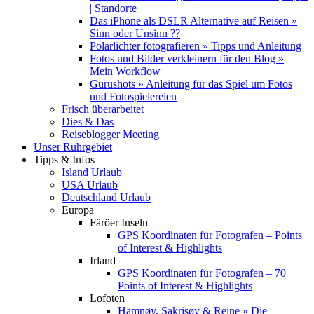
| Standorte
Das iPhone als DSLR Alternative auf Reisen »
Sinn oder Unsinn ??
Polarlichter fotografieren » Tipps und Anleitung
Fotos und Bilder verkleinern für den Blog »
Mein Workflow
Gurushots » Anleitung für das Spiel um Fotos
und Fotospielereien
Frisch überarbeitet
Dies & Das
Reiseblogger Meeting
Unser Ruhrgebiet
Tipps & Infos
Island Urlaub
USA Urlaub
Deutschland Urlaub
Europa
Färöer Inseln
GPS Koordinaten für Fotografen – Points
of Interest & Highlights
Irland
GPS Koordinaten für Fotografen – 70+
Points of Interest & Highlights
Lofoten
Hamnøy, Sakrisøy & Reine » Die