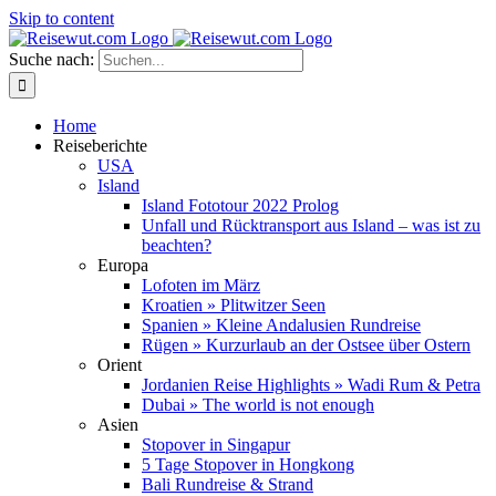
Skip to content
Suche nach:
Home
Reiseberichte
USA
Island
Island Fototour 2022 Prolog
Unfall und Rücktransport aus Island – was ist zu
beachten?
Europa
Lofoten im März
Kroatien » Plitwitzer Seen
Spanien » Kleine Andalusien Rundreise
Rügen » Kurzurlaub an der Ostsee über Ostern
Orient
Jordanien Reise Highlights » Wadi Rum & Petra
Dubai » The world is not enough
Asien
Stopover in Singapur
5 Tage Stopover in Hongkong
Bali Rundreise & Strand