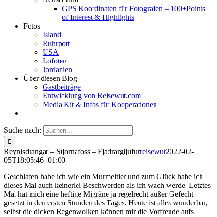
GPS Koordinaten für Fotografen – 100+Points
of Interest & Highlights
Fotos
Island
Ruhrpott
USA
Lofoten
Jordanien
Über diesen Blog
Gastbeiträge
Entwicklung von Reisewut.com
Media Kit & Infos für Kooperationen
Suche nach:
Reynisdrangar – Stjornafoss – Fjadrargljufur
reisewut
2022-02-
05T18:05:46+01:00
Geschlafen habe ich wie ein Murmeltier und zum Glück habe ich
dieses Mal auch keinerlei Beschwerden als ich wach werde. Letztes
Mal hat mich eine heftige Migräne ja regelrecht außer Gefecht
gesetzt in den ersten Stunden des Tages. Heute ist alles wunderbar,
selbst die dicken Regenwolken können mir die Vorfreude aufs