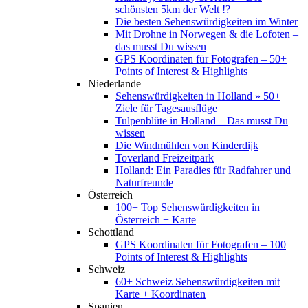
schönsten 5km der Welt !?
Die besten Sehenswürdigkeiten im Winter
Mit Drohne in Norwegen & die Lofoten –
das musst Du wissen
GPS Koordinaten für Fotografen – 50+
Points of Interest & Highlights
Niederlande
Sehenswürdigkeiten in Holland » 50+
Ziele für Tagesausflüge
Tulpenblüte in Holland – Das musst Du
wissen
Die Windmühlen von Kinderdijk
Toverland Freizeitpark
Holland: Ein Paradies für Radfahrer und
Naturfreunde
Österreich
100+ Top Sehenswürdigkeiten in
Österreich + Karte
Schottland
GPS Koordinaten für Fotografen – 100
Points of Interest & Highlights
Schweiz
60+ Schweiz Sehenswürdigkeiten mit
Karte + Koordinaten
Spanien