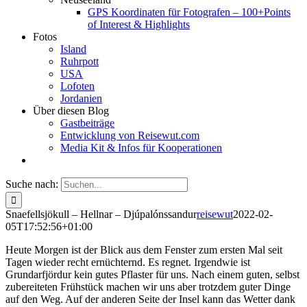
GPS Koordinaten für Fotografen – 100+Points
of Interest & Highlights
Fotos
Island
Ruhrpott
USA
Lofoten
Jordanien
Über diesen Blog
Gastbeiträge
Entwicklung von Reisewut.com
Media Kit & Infos für Kooperationen
Suche nach:
Snaefellsjökull – Hellnar – Djúpalónssandur
reisewut
2022-02-
05T17:52:56+01:00
Heute Morgen ist der Blick aus dem Fenster zum ersten Mal seit
Tagen wieder recht ernüchternd. Es regnet. Irgendwie ist
Grundarfjördur kein gutes Pflaster für uns. Nach einem guten, selbst
zubereiteten Frühstück machen wir uns aber trotzdem guter Dinge
auf den Weg. Auf der anderen Seite der Insel kann das Wetter dank