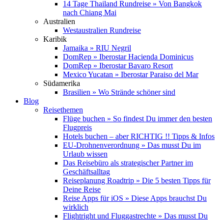
14 Tage Thailand Rundreise » Von Bangkok
nach Chiang Mai
Australien
Westaustralien Rundreise
Karibik
Jamaika » RIU Negril
DomRep » Iberostar Hacienda Dominicus
DomRep » Iberostar Bavaro Resort
Mexico Yucatan » Iberostar Paraiso del Mar
Südamerika
Brasilien » Wo Strände schöner sind
Blog
Reisethemen
Flüge buchen » So findest Du immer den besten
Flugpreis
Hotels buchen – aber RICHTIG !! Tipps & Infos
EU-Drohnenverordnung » Das musst Du im
Urlaub wissen
Das Reisebüro als strategischer Partner im
Geschäftsalltag
Reiseplanung Roadtrip » Die 5 besten Tipps für
Deine Reise
Reise Apps für iOS » Diese Apps brauchst Du
wirklich
Flightright und Fluggastrechte » Das musst Du