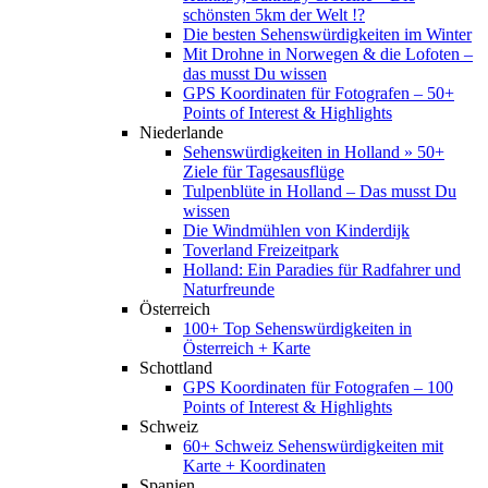
schönsten 5km der Welt !?
Die besten Sehenswürdigkeiten im Winter
Mit Drohne in Norwegen & die Lofoten –
das musst Du wissen
GPS Koordinaten für Fotografen – 50+
Points of Interest & Highlights
Niederlande
Sehenswürdigkeiten in Holland » 50+
Ziele für Tagesausflüge
Tulpenblüte in Holland – Das musst Du
wissen
Die Windmühlen von Kinderdijk
Toverland Freizeitpark
Holland: Ein Paradies für Radfahrer und
Naturfreunde
Österreich
100+ Top Sehenswürdigkeiten in
Österreich + Karte
Schottland
GPS Koordinaten für Fotografen – 100
Points of Interest & Highlights
Schweiz
60+ Schweiz Sehenswürdigkeiten mit
Karte + Koordinaten
Spanien