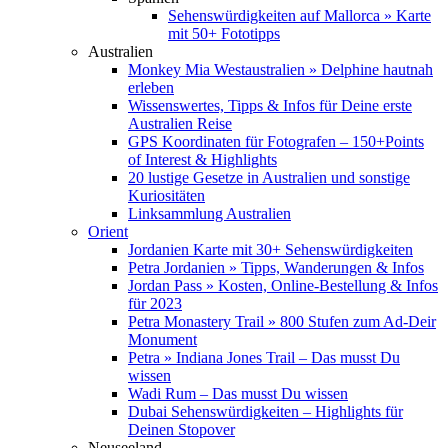
Sehenswürdigkeiten auf Mallorca » Karte
mit 50+ Fototipps
Australien
Monkey Mia Westaustralien » Delphine hautnah
erleben
Wissenswertes, Tipps & Infos für Deine erste
Australien Reise
GPS Koordinaten für Fotografen – 150+Points
of Interest & Highlights
20 lustige Gesetze in Australien und sonstige
Kuriositäten
Linksammlung Australien
Orient
Jordanien Karte mit 30+ Sehenswürdigkeiten
Petra Jordanien » Tipps, Wanderungen & Infos
Jordan Pass » Kosten, Online-Bestellung & Infos
für 2023
Petra Monastery Trail » 800 Stufen zum Ad-Deir
Monument
Petra » Indiana Jones Trail – Das musst Du
wissen
Wadi Rum – Das musst Du wissen
Dubai Sehenswürdigkeiten – Highlights für
Deinen Stopover
Neuseeland