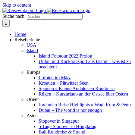
Skip to content
Suche nach:
Home
Reiseberichte
USA
Island
Island Fototour 2022 Prolog
Unfall und Rücktransport aus Island – was ist zu
beachten?
Europa
Lofoten im März
Kroatien » Plitwitzer Seen
Spanien » Kleine Andalusien Rundreise
Rügen » Kurzurlaub an der Ostsee über Ostern
Orient
Jordanien Reise Highlights » Wadi Rum & Petra
Dubai » The world is not enough
Asien
Stopover in Singapur
5 Tage Stopover in Hongkong
Bali Rundreise & Strand