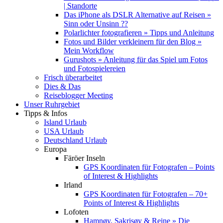
| Standorte
Das iPhone als DSLR Alternative auf Reisen »
Sinn oder Unsinn ??
Polarlichter fotografieren » Tipps und Anleitung
Fotos und Bilder verkleinern für den Blog »
Mein Workflow
Gurushots » Anleitung für das Spiel um Fotos
und Fotospielereien
Frisch überarbeitet
Dies & Das
Reiseblogger Meeting
Unser Ruhrgebiet
Tipps & Infos
Island Urlaub
USA Urlaub
Deutschland Urlaub
Europa
Färöer Inseln
GPS Koordinaten für Fotografen – Points
of Interest & Highlights
Irland
GPS Koordinaten für Fotografen – 70+
Points of Interest & Highlights
Lofoten
Hamnøy, Sakrisøy & Reine » Die