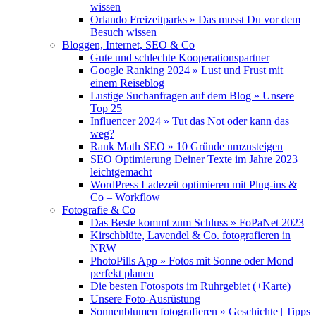
wissen
Orlando Freizeitparks » Das musst Du vor dem
Besuch wissen
Bloggen, Internet, SEO & Co
Gute und schlechte Kooperationspartner
Google Ranking 2024 » Lust und Frust mit
einem Reiseblog
Lustige Suchanfragen auf dem Blog » Unsere
Top 25
Influencer 2024 » Tut das Not oder kann das
weg?
Rank Math SEO » 10 Gründe umzusteigen
SEO Optimierung Deiner Texte im Jahre 2023
leichtgemacht
WordPress Ladezeit optimieren mit Plug-ins &
Co – Workflow
Fotografie & Co
Das Beste kommt zum Schluss » FoPaNet 2023
Kirschblüte, Lavendel & Co. fotografieren in
NRW
PhotoPills App » Fotos mit Sonne oder Mond
perfekt planen
Die besten Fotospots im Ruhrgebiet (+Karte)
Unsere Foto-Ausrüstung
Sonnenblumen fotografieren » Geschichte | Tipps