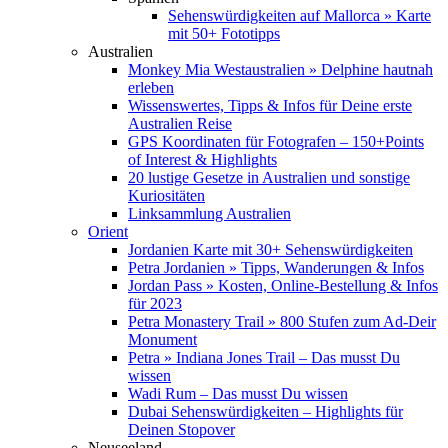
Sehenswürdigkeiten auf Mallorca » Karte
mit 50+ Fototipps
Australien
Monkey Mia Westaustralien » Delphine hautnah
erleben
Wissenswertes, Tipps & Infos für Deine erste
Australien Reise
GPS Koordinaten für Fotografen – 150+Points
of Interest & Highlights
20 lustige Gesetze in Australien und sonstige
Kuriositäten
Linksammlung Australien
Orient
Jordanien Karte mit 30+ Sehenswürdigkeiten
Petra Jordanien » Tipps, Wanderungen & Infos
Jordan Pass » Kosten, Online-Bestellung & Infos
für 2023
Petra Monastery Trail » 800 Stufen zum Ad-Deir
Monument
Petra » Indiana Jones Trail – Das musst Du
wissen
Wadi Rum – Das musst Du wissen
Dubai Sehenswürdigkeiten – Highlights für
Deinen Stopover
Neuseeland