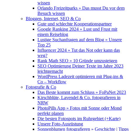
wissen
Orlando Freizeitparks » Das musst Du vor dem
Besuch wissen
Bloggen, Internet, SEO & Co
Gute und schlechte Kooperationspartner
Google Ranking 2024 » Lust und Frust mit
einem Reiseblog
Lustige Suchanfragen auf dem Blog » Unsere
Top 25
Influencer 2024 » Tut das Not oder kann das
weg?
Rank Math SEO » 10 Gründe umzusteigen
SEO Optimierung Deiner Texte im Jahre 2023
leichtgemacht
WordPress Ladezeit optimieren mit Plug-ins &
Co – Workflow
Fotografie & Co
Das Beste kommt zum Schluss » FoPaNet 2023
Kirschblüte, Lavendel & Co. fotografieren in
NRW
PhotoPills App » Fotos mit Sonne oder Mond
perfekt planen
Die besten Fotospots im Ruhrgebiet (+Karte)
Unsere Foto-Ausrüstung
Sonnenblumen fotografieren » Geschichte | Tipps