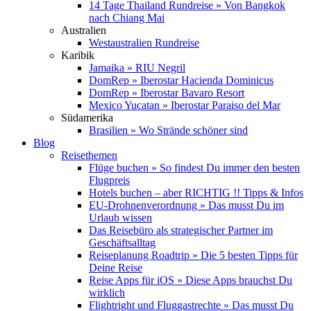
14 Tage Thailand Rundreise » Von Bangkok
nach Chiang Mai
Australien
Westaustralien Rundreise
Karibik
Jamaika » RIU Negril
DomRep » Iberostar Hacienda Dominicus
DomRep » Iberostar Bavaro Resort
Mexico Yucatan » Iberostar Paraiso del Mar
Südamerika
Brasilien » Wo Strände schöner sind
Blog
Reisethemen
Flüge buchen » So findest Du immer den besten
Flugpreis
Hotels buchen – aber RICHTIG !! Tipps & Infos
EU-Drohnenverordnung » Das musst Du im
Urlaub wissen
Das Reisebüro als strategischer Partner im
Geschäftsalltag
Reiseplanung Roadtrip » Die 5 besten Tipps für
Deine Reise
Reise Apps für iOS » Diese Apps brauchst Du
wirklich
Flightright und Fluggastrechte » Das musst Du