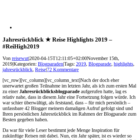
Jahresrückblick ★ Reise Highlights 2019 –
#ReiHigh2019
Von
reisewut
|
2020-04-15T12:11:05+02:00
November 15th,
2019
|
Kategorien:
Blogparaden
|
Tags:
2019
,
Blogparade
,
highlights
,
jahresrückblick
,
Reise
|
72 Kommentare
[vc_row][vc_column][vc_column_text]Nach der doch eher
unerwartet großen Teilnahme im letzten Jahr, als ich zum ersten Mal
zu einer
Jahresrückblicksblogparade
aufgerufen hatte, lag es
relativ nahe, dass in diesem Jahr eine Fortsetzung folgen würde. Ich
war schier überwältigt, als feststand, dass – für mich persönlich –
unfassbare 42 Blogger meinem damaligen Aufruf gefolgt sind und
Ihren persönlichen Jahresrückblick im Rahmen der Blogparade zum
Besten gegeben haben.
Da war für viele Leser bestimmt jede Menge Inspiration für
zukünftige Reisen mit dabei. Nun, ein Jahr später, ist es wieder so