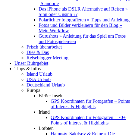
| Standorte
Das iPhone als DSLR Alternative auf Reisen »
Sinn oder Unsinn ??
Polarlichter fotografieren » Tipps und Anleitung
Fotos und Bilder verkleinern für den Blog »
Mein Workflow
Gurushots » Anleitung für das Spiel um Fotos
und Fotospielereien
Frisch überarbeitet
Dies & Das
Reiseblogger Meeting
Unser Ruhrgebiet
Tipps & Infos
Island Urlaub
USA Urlaub
Deutschland Urlaub
Europa
Färöer Inseln
GPS Koordinaten für Fotografen – Points
of Interest & Highlights
Irland
GPS Koordinaten für Fotografen – 70+
Points of Interest & Highlights
Lofoten
Hamnøy, Sakrisøy & Reine » Die