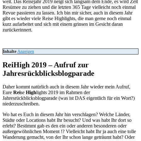
weit. Das Reisejahr 2019 neigt sich langsam dem Ende, es wird Zeit
Resümee zu ziehen und die letzten 365 Tage vielleicht noch einmal
Revue passieren zu lassen. Ich bin mir sicher, auch in diesem Jahr
gibt es wieder viele Reise Highlights, die man gerne noch einmal
kurz aufarbeitet und sich mit einem grinsen im Gesicht daran
zurückerinnert.
Inhalte
Anzeigen
ReiHigh 2019 – Aufruf zur
Jahresrückblicksblogparade
Daher kommt natürlich auch in diesem Jahr wieder mein Aufruf,
Eure
Rei
se
High
lights 2019 im Rahmen der
Jahresrückblicksblogparade (was ist DAS eigentlich für ein Wort?)
niederzuschreiben.
Wo hat es Euch in diesem Jahr hin verschlagen? Welche Länder,
Städte oder Locations habt Ihr besucht? Und was habt Ihr dort so
erlebt? Bestimmt gab es den ein oder anderen besonderen oder
außergewöhnlichen Moment !? Vielleicht habt Ihr ja auch eine tolle
Wanderung gemacht, von der Ihr schon lange geträumt habt? Oder