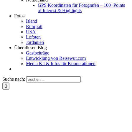
GPS Koordinaten für Fotografen – 100+Points
of Interest & Highlights
Fotos
Island
Ruhrpott
USA
Lofoten
Jordanien
Über diesen Blog
Gastbeiträge
Entwicklung von Reisewut.com
Media Kit & Infos für Kooperationen
Suche nach: