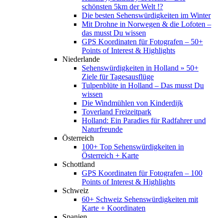
schönsten 5km der Welt !?
Die besten Sehenswürdigkeiten im Winter
Mit Drohne in Norwegen & die Lofoten –
das musst Du wissen
GPS Koordinaten für Fotografen – 50+
Points of Interest & Highlights
Niederlande
Sehenswürdigkeiten in Holland » 50+
Ziele für Tagesausflüge
Tulpenblüte in Holland – Das musst Du
wissen
Die Windmühlen von Kinderdijk
Toverland Freizeitpark
Holland: Ein Paradies für Radfahrer und
Naturfreunde
Österreich
100+ Top Sehenswürdigkeiten in
Österreich + Karte
Schottland
GPS Koordinaten für Fotografen – 100
Points of Interest & Highlights
Schweiz
60+ Schweiz Sehenswürdigkeiten mit
Karte + Koordinaten
Spanien