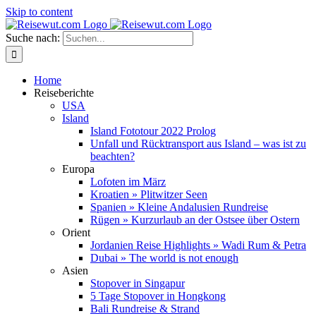
Skip to content
Suche nach:
Home
Reiseberichte
USA
Island
Island Fototour 2022 Prolog
Unfall und Rücktransport aus Island – was ist zu
beachten?
Europa
Lofoten im März
Kroatien » Plitwitzer Seen
Spanien » Kleine Andalusien Rundreise
Rügen » Kurzurlaub an der Ostsee über Ostern
Orient
Jordanien Reise Highlights » Wadi Rum & Petra
Dubai » The world is not enough
Asien
Stopover in Singapur
5 Tage Stopover in Hongkong
Bali Rundreise & Strand