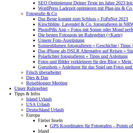
SEO Optimierung Deiner Texte im Jahre 2023 lei
WordPress Ladezeit optimieren mit Plug-ins & C
Fotografie & Co
Das Beste kommt zum Schluss » FoPaNet 2023
Kirschblüte, Lavendel & Co. fotografieren in NR
PhotoPills App » Fotos mit Sonne oder Mond perf
Die besten Fotospots im Ruhrgebiet (+Karte)
Unsere Foto-Ausrüstung
Sonnenblumen fotografieren » Geschichte | Tipps |
Das iPhone als DSLR Alternative auf Reisen » Si
Polarlichter fotografieren » Tipps und Anleitung
Fotos und Bilder verkleinern für den Blog » Mei
Gurushots » Anleitung für das Spiel um Fotos und 
Frisch überarbeitet
Dies & Das
Reiseblogger Meeting
Unser Ruhrgebiet
Tipps & Infos
Island Urlaub
USA Urlaub
Deutschland Urlaub
Europa
Färöer Inseln
GPS Koordinaten für Fotografen – Points of 
Irland