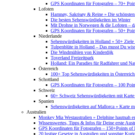
GPS Koordinaten für Fotografen – 70+ Point
Lofoten
Hamnøy, Sakrisøy & Reine » Die schönsten
Die besten Sehenswürdigkeiten im Winter
Mit Drohne in Norwegen & die Lofoten – d
GPS Koordinaten für Fotografen – 50+ Point
Niederlande
Sehenswürdigkeiten in Holland » 50+ Ziele 
Tulpenblüte in Holland – Das musst Du wis
Die Windmühlen von Kinderdijk
Toverland Freizeitpark
Holland: Ein Paradies für Radfahrer und Na
Österreich
100+ Top Sehenswürdigkeiten in Österreich
Schottland
GPS Koordinaten für Fotografen – 100 Point
Schweiz
60+ Schweiz Sehenswürdigkeiten mit Karte
Spanien
Sehenswürdigkeiten auf Mallorca » Karte mi
Australien
Monkey Mia Westaustralien » Delphine hautnah e
Wissenswertes, Tipps & Infos für Deine erste Aust
GPS Koordinaten für Fotografen – 150+Points of I
20 lustige Gesetze in Australien und sonstige Kurio