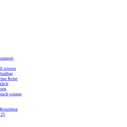
lugpreis
b wissen
tsalltag
eine Reise
klich
ssen
esuch wissen
 Reiseblog
 25