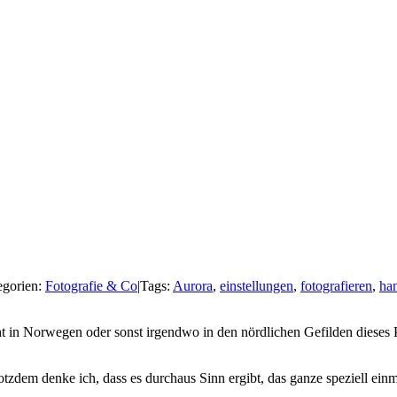
egorien:
Fotografie & Co
|
Tags:
Aurora
,
einstellungen
,
fotografieren
,
ha
cht in Norwegen oder sonst irgendwo in den nördlichen Gefilden dieses 
rotzdem denke ich, dass es durchaus Sinn ergibt, das ganze speziell ei