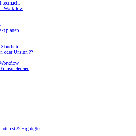
chtgemacht
o – Workflow
W
ekt planen
 Standorte
nn oder Unsinn ??
n Workflow
Fotospielereien
Interest & Highlights