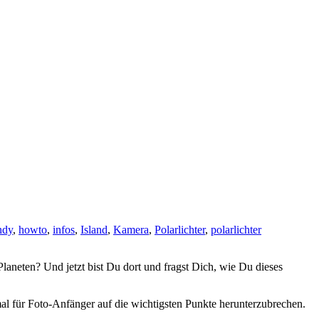
ndy
,
howto
,
infos
,
Island
,
Kamera
,
Polarlichter
,
polarlichter
Planeten? Und jetzt bist Du dort und fragst Dich, wie Du dieses
nmal für Foto-Anfänger auf die wichtigsten Punkte herunterzubrechen.