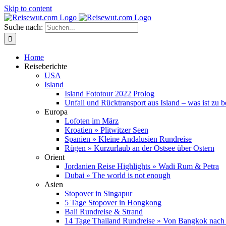
Skip to content
Suche nach:
Home
Reiseberichte
USA
Island
Island Fototour 2022 Prolog
Unfall und Rücktransport aus Island – was ist zu 
Europa
Lofoten im März
Kroatien » Plitwitzer Seen
Spanien » Kleine Andalusien Rundreise
Rügen » Kurzurlaub an der Ostsee über Ostern
Orient
Jordanien Reise Highlights » Wadi Rum & Petra
Dubai » The world is not enough
Asien
Stopover in Singapur
5 Tage Stopover in Hongkong
Bali Rundreise & Strand
14 Tage Thailand Rundreise » Von Bangkok nach