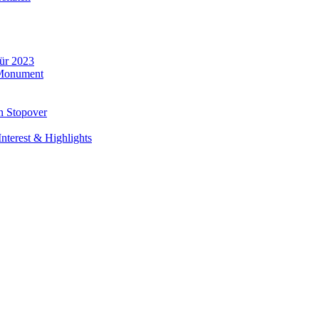
für 2023
 Monument
n Stopover
nterest & Highlights