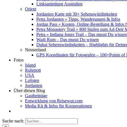
Linksammlung Australien
Orient
Jordanien Karte mit 30+ Sehenswürdigkeiten
Petra Jordanien » Tipps, Wanderungen & Infos
Jordan Pass » Kosten, Online-Bestellung & Infos 
Petra Monastery Trail » 800 Stufen zum Ad-Deir
Petra » Indiana Jones Trail – Das musst Du wissen
Wadi Rum – Das musst Du wissen
Dubai Sehenswürdigkeiten – Highlights für Deine
Neuseeland
GPS Koordinaten für Fotografen – 100+Points of I
Fotos
Island
Ruhrpott
USA
Lofoten
Jordanien
Über diesen Blog
Gastbeiträge
Entwicklung von Reisewut.com
Media Kit & Infos für Kooperationen
Suche nach: