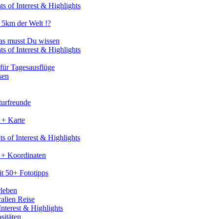
s of Interest & Highlights
 5km der Welt !?
as musst Du wissen
s of Interest & Highlights
für Tagesausflüge
sen
turfreunde
 + Karte
s of Interest & Highlights
 + Koordinaten
t 50+ Fototipps
rleben
ralien Reise
nterest & Highlights
sitäten