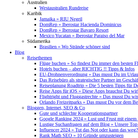
Australien
Westaustralien Rundreise
Karibik
Jamaika » RIU Negril
DomRep » Iberostar Hacienda Dominicus
DomRep » Iberostar Bavaro Resort
Mexico Yucatan » Iberostar Paraiso del Mar
Südamerika
Brasilien » Wo Strände schöner sind
Blog
Reisethemen
Flüge buchen » So findest Du immer den besten F
Hotels buchen – aber RICHTIG !! Tipps & Infos
EU-Drohnenverordnung » Das musst Du im Urlau
Das Reisebüro als strategischer Partner im Geschäf
Reiseplanung Roadtrip » Die 5 besten Tipps für D
Reise Apps für iOS » Diese Apps brauchst Du wir
Flightright und Fluggastrechte » Das musst Du wi
Orlando Freizeitparks » Das musst Du vor dem B
Bloggen, Internet, SEO & Co
Gute und schlechte Kooperationspartner
Google Ranking 2024 » Lust und Frust mit einem
Lustige Suchanfragen auf dem Blog » Unsere Top
Influencer 2024 » Tut das Not oder kann das weg?
Rank Math SEO » 10 Gründe umzusteigen