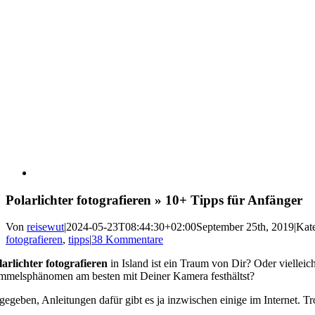
Polarlichter fotografieren » 10+ Tipps für Anfänger
Von
reisewut
|
2024-05-23T08:44:30+02:00
September 25th, 2019
|
Kat
fotografieren
,
tipps
|
38 Kommentare
larlichter fotografieren
in Island ist ein Traum von Dir? Oder viellei
mmelsphänomen am besten mit Deiner Kamera festhältst?
gegeben, Anleitungen dafür gibt es ja inzwischen einige im Internet. T