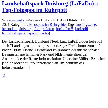
Landschaftspark Duisburg (LaPaDu) »
Top-Fotospot im Ruhrpott
Von
reisewut
|
2024-03-22T14:20:46+01:00
Oktober 14th,
2021
|
Kategorien:
Fotospots im Ruhrgebiet
|
Tags:
ausflugsziele
,
beleuchtet
,
duisburg
,
fotografieren
,
hochofen 5
,
krokodil
,
landschaftspark
,
lapadu
,
nachts
|
Der Landschaftspark Duisburg-Nord, kurz LaPaDu oder liebevoll
auch "Landi" genannt, ist quasi ein riesiges Freilichtmuseum auf
knapp 180ha Fläche. Er entstand im Rahmen der internationalen
Bauausstellung Emscher Park und bildet heute einen der
Ankerpunkte der Route Industriekultur. Über eine Million Besucher
jährlich lockt der Park inzwischen an. Im Zentrum des
Industrieparks [...]
2