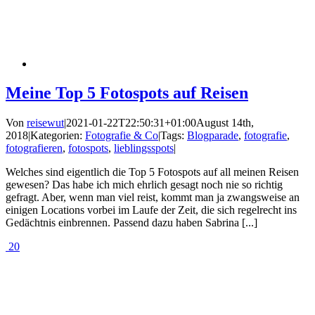
Meine Top 5 Fotospots auf Reisen
Von
reisewut
|
2021-01-22T22:50:31+01:00
August 14th,
2018
|
Kategorien:
Fotografie & Co
|
Tags:
Blogparade
,
fotografie
,
fotografieren
,
fotospots
,
lieblingsspots
|
Welches sind eigentlich die Top 5 Fotospots auf all meinen Reisen
gewesen? Das habe ich mich ehrlich gesagt noch nie so richtig
gefragt. Aber, wenn man viel reist, kommt man ja zwangsweise an
einigen Locations vorbei im Laufe der Zeit, die sich regelrecht ins
Gedächtnis einbrennen. Passend dazu haben Sabrina [...]
20