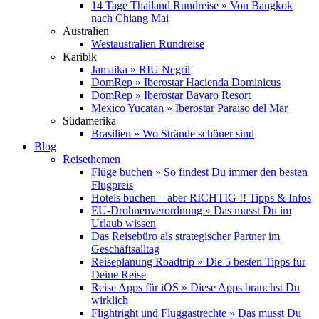
14 Tage Thailand Rundreise » Von Bangkok
nach Chiang Mai
Australien
Westaustralien Rundreise
Karibik
Jamaika » RIU Negril
DomRep » Iberostar Hacienda Dominicus
DomRep » Iberostar Bavaro Resort
Mexico Yucatan » Iberostar Paraiso del Mar
Südamerika
Brasilien » Wo Strände schöner sind
Blog
Reisethemen
Flüge buchen » So findest Du immer den besten
Flugpreis
Hotels buchen – aber RICHTIG !! Tipps & Infos
EU-Drohnenverordnung » Das musst Du im
Urlaub wissen
Das Reisebüro als strategischer Partner im
Geschäftsalltag
Reiseplanung Roadtrip » Die 5 besten Tipps für
Deine Reise
Reise Apps für iOS » Diese Apps brauchst Du
wirklich
Flightright und Fluggastrechte » Das musst Du