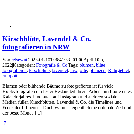
Kirschblüte, Lavendel & Co.
fotografieren in NRW
Von
reisewut
|
2023-01-10T06:41:33+01:00
April 10th,
2022
|
Kategorien:
Fotografie & Co
|
Tags:
blumen
,
blüte
,
fotografieren
,
kirschblüte
,
lavendel
,
nrw
,
orte
,
pflanzen
,
Ruhrgebiet
,
ruhrpott
|
Blumen oder blühende Bäume zu fotografieren ist für viele
Hobbyfotografen ein fester Bestandteil ihrer "Arbeit" im Laufe eines
Kalenderjahres. Und auch auf Instagram und anderen sozialen
Medien füllen Kirschblüten, Lavendel & Co. die Timelines und
Feeds der Influencer. Doch wann ist eigentlich die optimale Zeit und
der beste Monat, [...]
7