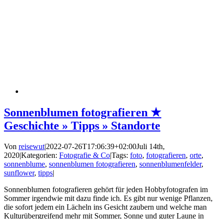
Sonnenblumen fotografieren ★
Geschichte » Tipps » Standorte
Von
reisewut
|
2022-07-26T17:06:39+02:00
Juli 14th,
2020
|
Kategorien:
Fotografie & Co
|
Tags:
foto
,
fotografieren
,
orte
,
sonnenblume
,
sonnenblumen fotografieren
,
sonnenblumenfelder
,
sunflower
,
tipps
|
Sonnenblumen fotografieren gehört für jeden Hobbyfotografen im
Sommer irgendwie mit dazu finde ich. Es gibt nur wenige Pflanzen,
die sofort jedem ein Lächeln ins Gesicht zaubern und welche man
Kulturübergreifend mehr mit Sommer, Sonne und guter Laune in