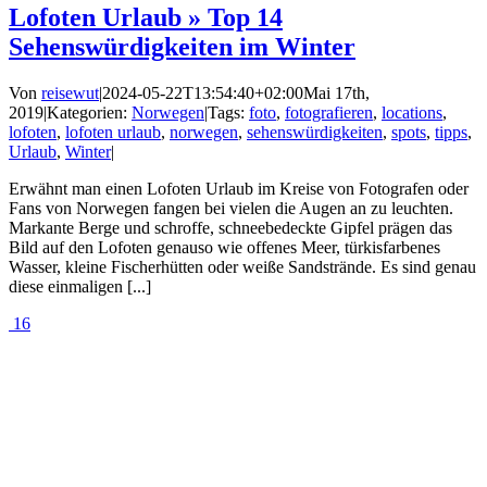
Lofoten Urlaub » Top 14
Sehenswürdigkeiten im Winter
Von
reisewut
|
2024-05-22T13:54:40+02:00
Mai 17th,
2019
|
Kategorien:
Norwegen
|
Tags:
foto
,
fotografieren
,
locations
,
lofoten
,
lofoten urlaub
,
norwegen
,
sehenswürdigkeiten
,
spots
,
tipps
,
Urlaub
,
Winter
|
Erwähnt man einen Lofoten Urlaub im Kreise von Fotografen oder
Fans von Norwegen fangen bei vielen die Augen an zu leuchten.
Markante Berge und schroffe, schneebedeckte Gipfel prägen das
Bild auf den Lofoten genauso wie offenes Meer, türkisfarbenes
Wasser, kleine Fischerhütten oder weiße Sandstrände. Es sind genau
diese einmaligen [...]
16