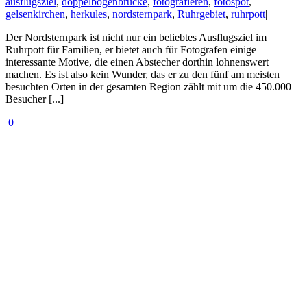
ausflugsziel
,
doppelbogenbrücke
,
fotografieren
,
fotospot
,
gelsenkirchen
,
herkules
,
nordsternpark
,
Ruhrgebiet
,
ruhrpott
|
Der Nordsternpark ist nicht nur ein beliebtes Ausflugsziel im
Ruhrpott für Familien, er bietet auch für Fotografen einige
interessante Motive, die einen Abstecher dorthin lohnenswert
machen. Es ist also kein Wunder, das er zu den fünf am meisten
besuchten Orten in der gesamten Region zählt mit um die 450.000
Besucher [...]
0