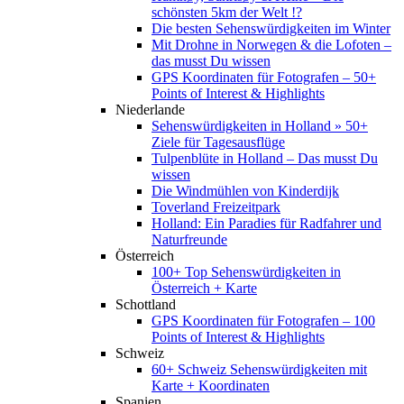
schönsten 5km der Welt !?
Die besten Sehenswürdigkeiten im Winter
Mit Drohne in Norwegen & die Lofoten –
das musst Du wissen
GPS Koordinaten für Fotografen – 50+
Points of Interest & Highlights
Niederlande
Sehenswürdigkeiten in Holland » 50+
Ziele für Tagesausflüge
Tulpenblüte in Holland – Das musst Du
wissen
Die Windmühlen von Kinderdijk
Toverland Freizeitpark
Holland: Ein Paradies für Radfahrer und
Naturfreunde
Österreich
100+ Top Sehenswürdigkeiten in
Österreich + Karte
Schottland
GPS Koordinaten für Fotografen – 100
Points of Interest & Highlights
Schweiz
60+ Schweiz Sehenswürdigkeiten mit
Karte + Koordinaten
Spanien