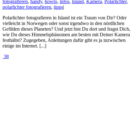
fotografieren
,
handy
,
howto
,
infos
,
Island
,
Kamera
,
Polarlichter
,
polarlichter fotografieren
,
tipps
|
Polarlichter fotografieren in Island ist ein Traum von Dir? Oder
vielleicht in Norwegen oder sonst irgendwo in den nördlichen
Gefilden dieses Planeten? Und jetzt bist Du dort und fragst Dich,
wie Du dieses Himmelsphänomen am besten mit Deiner Kamera
festhältst? Zugegeben, Anleitungen dafür gibt es ja inzwischen
einige im Internet. [...]
38