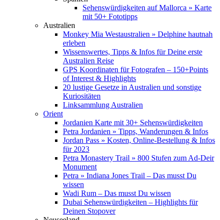
Sehenswürdigkeiten auf Mallorca » Karte
mit 50+ Fototipps
Australien
Monkey Mia Westaustralien » Delphine hautnah
erleben
Wissenswertes, Tipps & Infos für Deine erste
Australien Reise
GPS Koordinaten für Fotografen – 150+Points
of Interest & Highlights
20 lustige Gesetze in Australien und sonstige
Kuriositäten
Linksammlung Australien
Orient
Jordanien Karte mit 30+ Sehenswürdigkeiten
Petra Jordanien » Tipps, Wanderungen & Infos
Jordan Pass » Kosten, Online-Bestellung & Infos
für 2023
Petra Monastery Trail » 800 Stufen zum Ad-Deir
Monument
Petra » Indiana Jones Trail – Das musst Du
wissen
Wadi Rum – Das musst Du wissen
Dubai Sehenswürdigkeiten – Highlights für
Deinen Stopover
Neuseeland