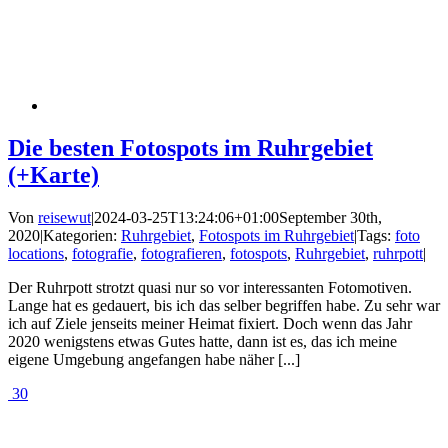
Die besten Fotospots im Ruhrgebiet
(+Karte)
Von
reisewut
|
2024-03-25T13:24:06+01:00
September 30th,
2020
|
Kategorien:
Ruhrgebiet
,
Fotospots im Ruhrgebiet
|
Tags:
foto
locations
,
fotografie
,
fotografieren
,
fotospots
,
Ruhrgebiet
,
ruhrpott
|
Der Ruhrpott strotzt quasi nur so vor interessanten Fotomotiven.
Lange hat es gedauert, bis ich das selber begriffen habe. Zu sehr war
ich auf Ziele jenseits meiner Heimat fixiert. Doch wenn das Jahr
2020 wenigstens etwas Gutes hatte, dann ist es, das ich meine
eigene Umgebung angefangen habe näher [...]
30