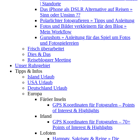
| Standorte
Das iPhone als DSLR Alternative auf Reisen »
Sinn oder Unsinn ??
Polarlichter fotografieren » Tipps und Anleitung
Fotos und Bilder verkleinern für den Blog »
Mein Workflow
Gurushots » Anleitung für das Spiel um Fotos
und Fotospielereien
Frisch überarbeitet
Dies & Das
Reiseblogger Meeting
Unser Ruhrgebiet
Tipps & Infos
Island Urlaub
USA Urlaub
Deutschland Urlaub
Europa
Färöer Inseln
GPS Koordinaten für Fotografen – Points
of Interest & Highlights
Irland
GPS Koordinaten für Fotografen – 70+
Points of Interest & Highlights
Lofoten
Hamnøy, Sakrisøy & Reine » Die