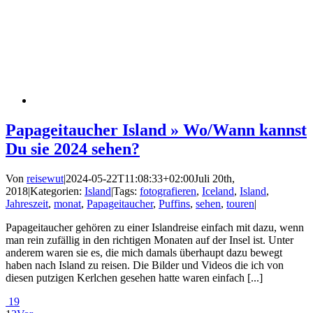
Papageitaucher Island » Wo/Wann kannst
Du sie 2024 sehen?
Von
reisewut
|
2024-05-22T11:08:33+02:00
Juli 20th,
2018
|
Kategorien:
Island
|
Tags:
fotografieren
,
Iceland
,
Island
,
Jahreszeit
,
monat
,
Papageitaucher
,
Puffins
,
sehen
,
touren
|
Papageitaucher gehören zu einer Islandreise einfach mit dazu, wenn
man rein zufällig in den richtigen Monaten auf der Insel ist. Unter
anderem waren sie es, die mich damals überhaupt dazu bewegt
haben nach Island zu reisen. Die Bilder und Videos die ich von
diesen putzigen Kerlchen gesehen hatte waren einfach [...]
19