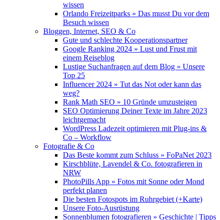
wissen
Orlando Freizeitparks » Das musst Du vor dem
Besuch wissen
Bloggen, Internet, SEO & Co
Gute und schlechte Kooperationspartner
Google Ranking 2024 » Lust und Frust mit
einem Reiseblog
Lustige Suchanfragen auf dem Blog » Unsere
Top 25
Influencer 2024 » Tut das Not oder kann das
weg?
Rank Math SEO » 10 Gründe umzusteigen
SEO Optimierung Deiner Texte im Jahre 2023
leichtgemacht
WordPress Ladezeit optimieren mit Plug-ins &
Co – Workflow
Fotografie & Co
Das Beste kommt zum Schluss » FoPaNet 2023
Kirschblüte, Lavendel & Co. fotografieren in
NRW
PhotoPills App » Fotos mit Sonne oder Mond
perfekt planen
Die besten Fotospots im Ruhrgebiet (+Karte)
Unsere Foto-Ausrüstung
Sonnenblumen fotografieren » Geschichte | Tipps