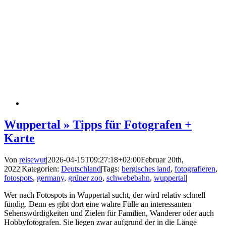
Wuppertal » Tipps für Fotografen +
Karte
Von
reisewut
|
2026-04-15T09:27:18+02:00
Februar 20th,
2022
|
Kategorien:
Deutschland
|
Tags:
bergisches land
,
fotografieren
,
fotospots
,
germany
,
grüner zoo
,
schwebebahn
,
wuppertal
|
Wer nach Fotospots in Wuppertal sucht, der wird relativ schnell
fündig. Denn es gibt dort eine wahre Fülle an interessanten
Sehenswürdigkeiten und Zielen für Familien, Wanderer oder auch
Hobbyfotografen. Sie liegen zwar aufgrund der in die Länge