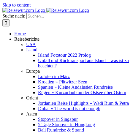
Skip to content
Suche nach:
Home
Reiseberichte
USA
Island
Island Fototour 2022 Prolog
Unfall und Rücktransport aus Island – was ist zu
beachten?
Europa
Lofoten im März
Kroatien » Plitwitzer Seen
Spanien » Kleine Andalusien Rundreise
Rügen » Kurzurlaub an der Ostsee über Ostern
Orient
Jordanien Reise Highlights » Wadi Rum & Petra
Dubai » The world is not enough
Asien
Stopover in Singapur
5 Tage Stopover in Hongkong
Bali Rundreise & Strand