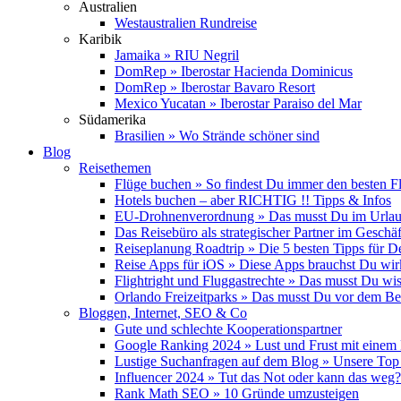
Australien
Westaustralien Rundreise
Karibik
Jamaika » RIU Negril
DomRep » Iberostar Hacienda Dominicus
DomRep » Iberostar Bavaro Resort
Mexico Yucatan » Iberostar Paraiso del Mar
Südamerika
Brasilien » Wo Strände schöner sind
Blog
Reisethemen
Flüge buchen » So findest Du immer den besten F
Hotels buchen – aber RICHTIG !! Tipps & Infos
EU-Drohnenverordnung » Das musst Du im Urlau
Das Reisebüro als strategischer Partner im Geschäf
Reiseplanung Roadtrip » Die 5 besten Tipps für D
Reise Apps für iOS » Diese Apps brauchst Du wir
Flightright und Fluggastrechte » Das musst Du wi
Orlando Freizeitparks » Das musst Du vor dem B
Bloggen, Internet, SEO & Co
Gute und schlechte Kooperationspartner
Google Ranking 2024 » Lust und Frust mit einem
Lustige Suchanfragen auf dem Blog » Unsere Top
Influencer 2024 » Tut das Not oder kann das weg?
Rank Math SEO » 10 Gründe umzusteigen