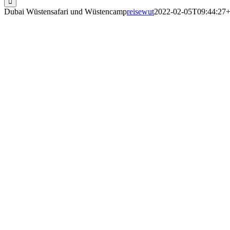
Dubai Wüstensafari und Wüstencamp
reisewut
2022-02-05T09:44:27+