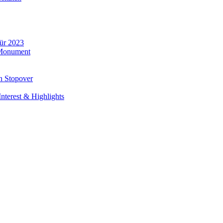
für 2023
 Monument
n Stopover
nterest & Highlights