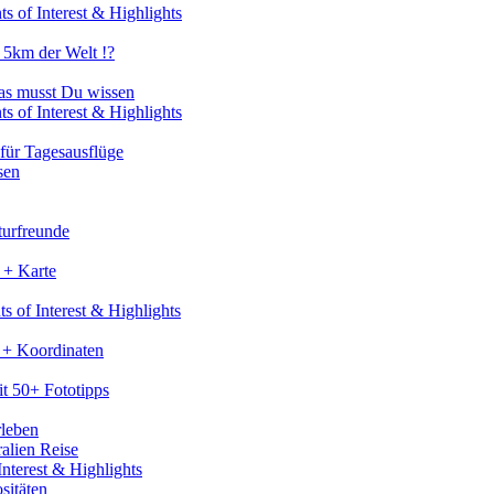
s of Interest & Highlights
 5km der Welt !?
as musst Du wissen
s of Interest & Highlights
für Tagesausflüge
sen
turfreunde
 + Karte
s of Interest & Highlights
 + Koordinaten
t 50+ Fototipps
rleben
ralien Reise
nterest & Highlights
sitäten