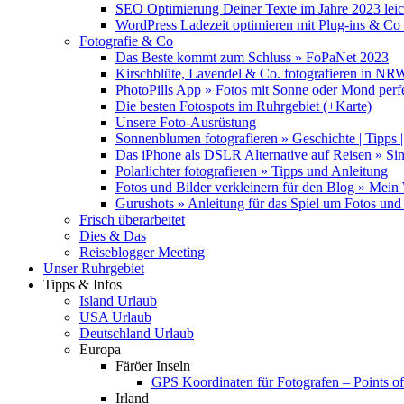
SEO Optimierung Deiner Texte im Jahre 2023 lei
WordPress Ladezeit optimieren mit Plug-ins & C
Fotografie & Co
Das Beste kommt zum Schluss » FoPaNet 2023
Kirschblüte, Lavendel & Co. fotografieren in NR
PhotoPills App » Fotos mit Sonne oder Mond perf
Die besten Fotospots im Ruhrgebiet (+Karte)
Unsere Foto-Ausrüstung
Sonnenblumen fotografieren » Geschichte | Tipps |
Das iPhone als DSLR Alternative auf Reisen » Si
Polarlichter fotografieren » Tipps und Anleitung
Fotos und Bilder verkleinern für den Blog » Mei
Gurushots » Anleitung für das Spiel um Fotos und 
Frisch überarbeitet
Dies & Das
Reiseblogger Meeting
Unser Ruhrgebiet
Tipps & Infos
Island Urlaub
USA Urlaub
Deutschland Urlaub
Europa
Färöer Inseln
GPS Koordinaten für Fotografen – Points of 
Irland