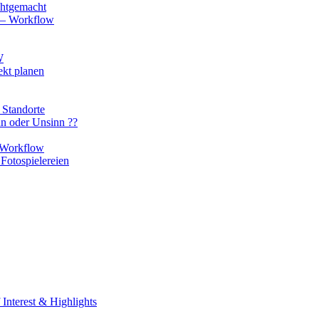
chtgemacht
o – Workflow
W
ekt planen
 Standorte
nn oder Unsinn ??
n Workflow
Fotospielereien
Interest & Highlights