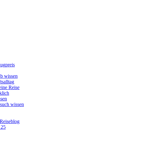
lugpreis
b wissen
tsalltag
eine Reise
klich
ssen
esuch wissen
 Reiseblog
 25