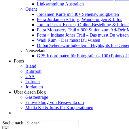
Linksammlung Australien
Orient
Jordanien Karte mit 30+ Sehenswürdigkeiten
Petra Jordanien » Tipps, Wanderungen & Infos
Jordan Pass » Kosten, Online-Bestellung & Infos 
Petra Monastery Trail » 800 Stufen zum Ad-Deir
Petra » Indiana Jones Trail – Das musst Du wissen
Wadi Rum – Das musst Du wissen
Dubai Sehenswürdigkeiten – Highlights für Deine
Neuseeland
GPS Koordinaten für Fotografen – 100+Points of I
Fotos
Island
Ruhrpott
USA
Lofoten
Jordanien
Über diesen Blog
Gastbeiträge
Entwicklung von Reisewut.com
Media Kit & Infos für Kooperationen
Suche nach: