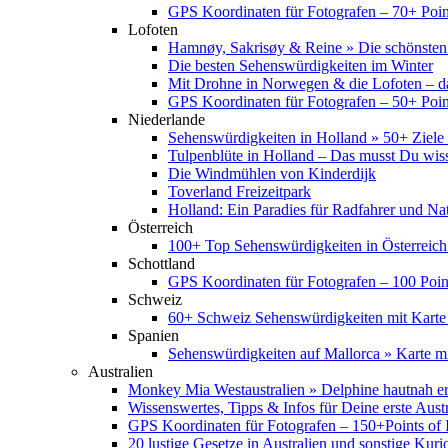
GPS Koordinaten für Fotografen – 70+ Point
Lofoten
Hamnøy, Sakrisøy & Reine » Die schönsten
Die besten Sehenswürdigkeiten im Winter
Mit Drohne in Norwegen & die Lofoten – d
GPS Koordinaten für Fotografen – 50+ Point
Niederlande
Sehenswürdigkeiten in Holland » 50+ Ziele 
Tulpenblüte in Holland – Das musst Du wis
Die Windmühlen von Kinderdijk
Toverland Freizeitpark
Holland: Ein Paradies für Radfahrer und Na
Österreich
100+ Top Sehenswürdigkeiten in Österreich
Schottland
GPS Koordinaten für Fotografen – 100 Point
Schweiz
60+ Schweiz Sehenswürdigkeiten mit Karte
Spanien
Sehenswürdigkeiten auf Mallorca » Karte mi
Australien
Monkey Mia Westaustralien » Delphine hautnah e
Wissenswertes, Tipps & Infos für Deine erste Aust
GPS Koordinaten für Fotografen – 150+Points of I
20 lustige Gesetze in Australien und sonstige Kurio