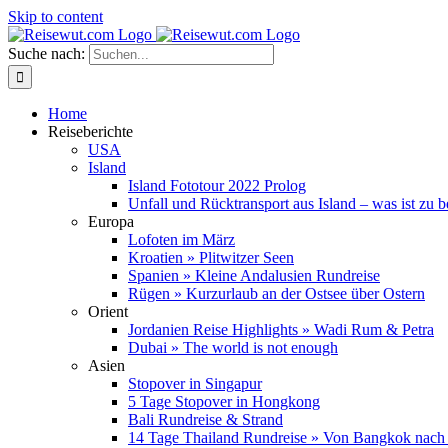
Skip to content
Suche nach:
Home
Reiseberichte
USA
Island
Island Fototour 2022 Prolog
Unfall und Rücktransport aus Island – was ist zu 
Europa
Lofoten im März
Kroatien » Plitwitzer Seen
Spanien » Kleine Andalusien Rundreise
Rügen » Kurzurlaub an der Ostsee über Ostern
Orient
Jordanien Reise Highlights » Wadi Rum & Petra
Dubai » The world is not enough
Asien
Stopover in Singapur
5 Tage Stopover in Hongkong
Bali Rundreise & Strand
14 Tage Thailand Rundreise » Von Bangkok nach