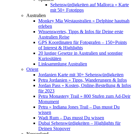
Sehenswürdigkeiten auf Mallorca » Karte
mit 50+ Fototipps
Australien
Monkey Mia Westaustralien » Delphine hautnah
erleben
Wissenswertes, Tipps & Infos für Deine erste
Australien Reise
GPS Koordinaten für Fotografen – 150+Points
of Interest & Highlights
20 lustige Gesetze in Australien und sonstige
Kuriositäten
Linksammlung Australien
Orient
Jordanien Karte mit 30+ Sehenswürdigkeiten
Petra Jordanien » Tipps, Wanderungen & Infos
Jordan Pass » Kosten, Online-Bestellung & Infos
für 2023
Petra Monastery Trail » 800 Stufen zum Ad-Deir
Monument
Petra » Indiana Jones Trail – Das musst Du
wissen
Wadi Rum – Das musst Du wissen
Dubai Sehenswürdigkeiten – Highlights für
Deinen Stopover
Neuseeland