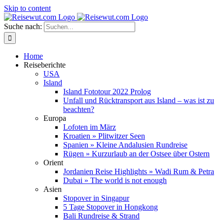
Skip to content
Suche nach:
Home
Reiseberichte
USA
Island
Island Fototour 2022 Prolog
Unfall und Rücktransport aus Island – was ist zu
beachten?
Europa
Lofoten im März
Kroatien » Plitwitzer Seen
Spanien » Kleine Andalusien Rundreise
Rügen » Kurzurlaub an der Ostsee über Ostern
Orient
Jordanien Reise Highlights » Wadi Rum & Petra
Dubai » The world is not enough
Asien
Stopover in Singapur
5 Tage Stopover in Hongkong
Bali Rundreise & Strand