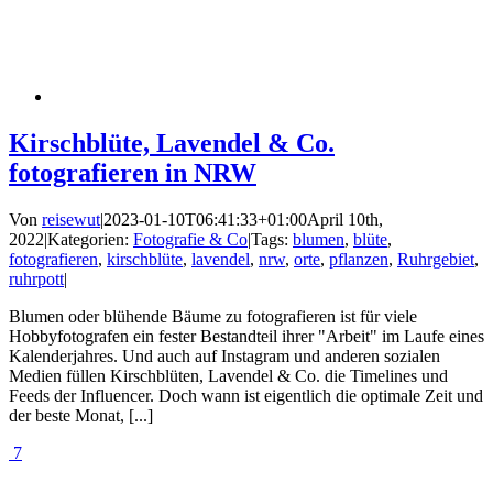
Kirschblüte, Lavendel & Co.
fotografieren in NRW
Von
reisewut
|
2023-01-10T06:41:33+01:00
April 10th,
2022
|
Kategorien:
Fotografie & Co
|
Tags:
blumen
,
blüte
,
fotografieren
,
kirschblüte
,
lavendel
,
nrw
,
orte
,
pflanzen
,
Ruhrgebiet
,
ruhrpott
|
Blumen oder blühende Bäume zu fotografieren ist für viele
Hobbyfotografen ein fester Bestandteil ihrer "Arbeit" im Laufe eines
Kalenderjahres. Und auch auf Instagram und anderen sozialen
Medien füllen Kirschblüten, Lavendel & Co. die Timelines und
Feeds der Influencer. Doch wann ist eigentlich die optimale Zeit und
der beste Monat, [...]
7