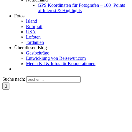
GPS Koordinaten für Fotografen – 100+Points
of Interest & Highlights
Fotos
Island
Ruhrpott
USA
Lofoten
Jordanien
Über diesen Blog
Gastbeiträge
Entwicklung von Reisewut.com
Media Kit & Infos für Kooperationen
Suche nach: