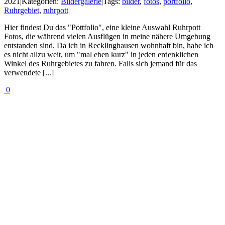
2021
|
Kategorien:
Bildergalerie
|
Tags:
bilder
,
fotos
,
portfolio
,
Ruhrgebiet
,
ruhrpott
|
Hier findest Du das "Pottfolio", eine kleine Auswahl Ruhrpott
Fotos, die während vielen Ausflügen in meine nähere Umgebung
entstanden sind. Da ich in Recklinghausen wohnhaft bin, habe ich
es nicht allzu weit, um "mal eben kurz" in jeden erdenklichen
Winkel des Ruhrgebietes zu fahren. Falls sich jemand für das
verwendete [...]
0