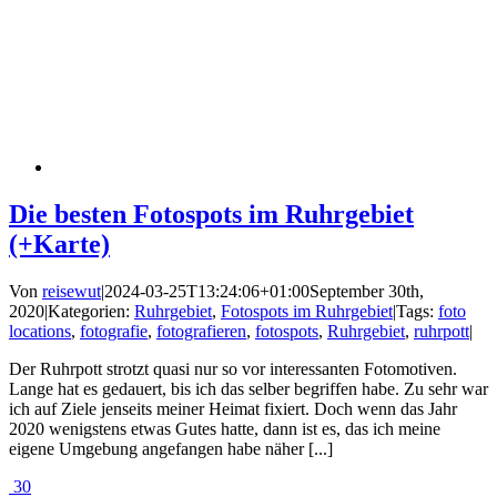
Die besten Fotospots im Ruhrgebiet
(+Karte)
Von
reisewut
|
2024-03-25T13:24:06+01:00
September 30th,
2020
|
Kategorien:
Ruhrgebiet
,
Fotospots im Ruhrgebiet
|
Tags:
foto
locations
,
fotografie
,
fotografieren
,
fotospots
,
Ruhrgebiet
,
ruhrpott
|
Der Ruhrpott strotzt quasi nur so vor interessanten Fotomotiven.
Lange hat es gedauert, bis ich das selber begriffen habe. Zu sehr war
ich auf Ziele jenseits meiner Heimat fixiert. Doch wenn das Jahr
2020 wenigstens etwas Gutes hatte, dann ist es, das ich meine
eigene Umgebung angefangen habe näher [...]
30