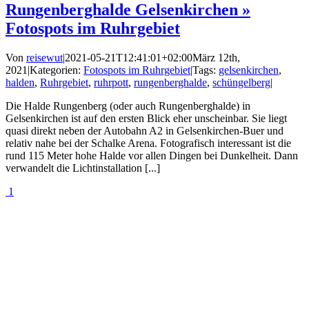
Rungenberghalde Gelsenkirchen »
Fotospots im Ruhrgebiet
Von
reisewut
|
2021-05-21T12:41:01+02:00
März 12th,
2021
|
Kategorien:
Fotospots im Ruhrgebiet
|
Tags:
gelsenkirchen
,
halden
,
Ruhrgebiet
,
ruhrpott
,
rungenberghalde
,
schüngelberg
|
Die Halde Rungenberg (oder auch Rungenberghalde) in
Gelsenkirchen ist auf den ersten Blick eher unscheinbar. Sie liegt
quasi direkt neben der Autobahn A2 in Gelsenkirchen-Buer und
relativ nahe bei der Schalke Arena. Fotografisch interessant ist die
rund 115 Meter hohe Halde vor allen Dingen bei Dunkelheit. Dann
verwandelt die Lichtinstallation [...]
1