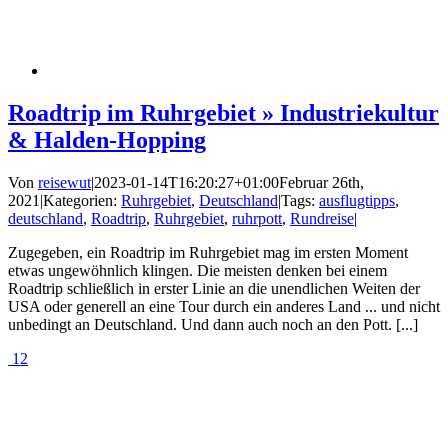
Roadtrip im Ruhrgebiet » Industriekultur
& Halden-Hopping
Von
reisewut
|
2023-01-14T16:20:27+01:00
Februar 26th,
2021
|
Kategorien:
Ruhrgebiet
,
Deutschland
|
Tags:
ausflugtipps
,
deutschland
,
Roadtrip
,
Ruhrgebiet
,
ruhrpott
,
Rundreise
|
Zugegeben, ein Roadtrip im Ruhrgebiet mag im ersten Moment
etwas ungewöhnlich klingen. Die meisten denken bei einem
Roadtrip schließlich in erster Linie an die unendlichen Weiten der
USA oder generell an eine Tour durch ein anderes Land ... und nicht
unbedingt an Deutschland. Und dann auch noch an den Pott. [...]
12