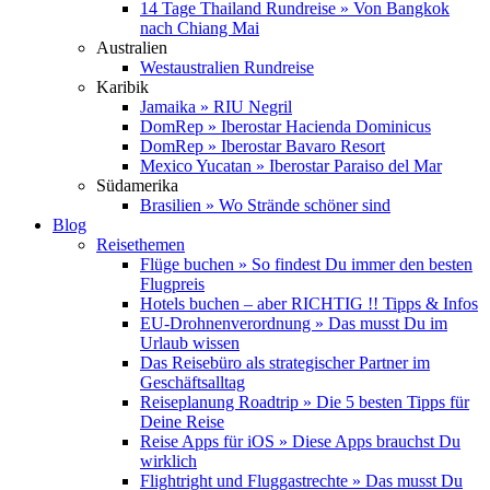
14 Tage Thailand Rundreise » Von Bangkok
nach Chiang Mai
Australien
Westaustralien Rundreise
Karibik
Jamaika » RIU Negril
DomRep » Iberostar Hacienda Dominicus
DomRep » Iberostar Bavaro Resort
Mexico Yucatan » Iberostar Paraiso del Mar
Südamerika
Brasilien » Wo Strände schöner sind
Blog
Reisethemen
Flüge buchen » So findest Du immer den besten
Flugpreis
Hotels buchen – aber RICHTIG !! Tipps & Infos
EU-Drohnenverordnung » Das musst Du im
Urlaub wissen
Das Reisebüro als strategischer Partner im
Geschäftsalltag
Reiseplanung Roadtrip » Die 5 besten Tipps für
Deine Reise
Reise Apps für iOS » Diese Apps brauchst Du
wirklich
Flightright und Fluggastrechte » Das musst Du