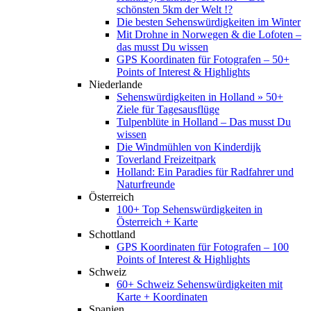
schönsten 5km der Welt !?
Die besten Sehenswürdigkeiten im Winter
Mit Drohne in Norwegen & die Lofoten –
das musst Du wissen
GPS Koordinaten für Fotografen – 50+
Points of Interest & Highlights
Niederlande
Sehenswürdigkeiten in Holland » 50+
Ziele für Tagesausflüge
Tulpenblüte in Holland – Das musst Du
wissen
Die Windmühlen von Kinderdijk
Toverland Freizeitpark
Holland: Ein Paradies für Radfahrer und
Naturfreunde
Österreich
100+ Top Sehenswürdigkeiten in
Österreich + Karte
Schottland
GPS Koordinaten für Fotografen – 100
Points of Interest & Highlights
Schweiz
60+ Schweiz Sehenswürdigkeiten mit
Karte + Koordinaten
Spanien