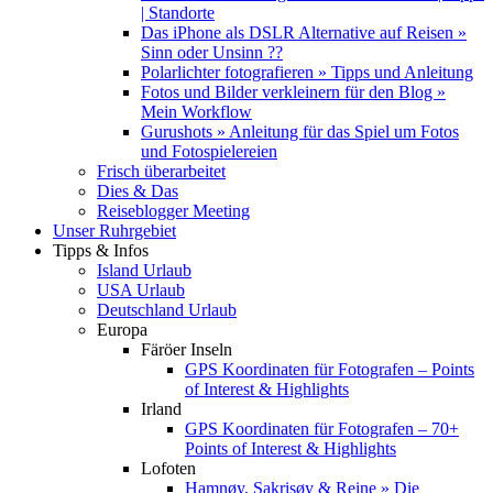
| Standorte
Das iPhone als DSLR Alternative auf Reisen »
Sinn oder Unsinn ??
Polarlichter fotografieren » Tipps und Anleitung
Fotos und Bilder verkleinern für den Blog »
Mein Workflow
Gurushots » Anleitung für das Spiel um Fotos
und Fotospielereien
Frisch überarbeitet
Dies & Das
Reiseblogger Meeting
Unser Ruhrgebiet
Tipps & Infos
Island Urlaub
USA Urlaub
Deutschland Urlaub
Europa
Färöer Inseln
GPS Koordinaten für Fotografen – Points
of Interest & Highlights
Irland
GPS Koordinaten für Fotografen – 70+
Points of Interest & Highlights
Lofoten
Hamnøy, Sakrisøy & Reine » Die