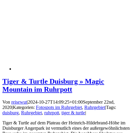
Tiger & Turtle Duisburg » Magic
Mountain im Ruhrpott
Von
reisewut
|
2024-10-27T14:09:25+01:00
September 22nd,
2020
|
Kategorien:
Fotospots im Ruhrgebiet
,
Ruhrgebiet
|
Tags:
duisburg
,
Ruhrgebiet
,
ruhrpott
,
tiger & turtle
|
Tiger & Turtle auf dem Plateau der Heinrich-Hildebrand-Höhe im
Duisburger Angerpark ist vermutlich eines der außergewöhnlichsten