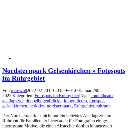
Nordsternpark Gelsenkirchen » Fotospots
im Ruhrgebiet
Von
reisewut
|
2022-02-20T16:03:59+01:00
Januar 29th,
2022
|
Kategorien:
Fotospots im Ruhrgebiet
|
Tags:
amphitheater
,
ausflugsziel
,
doppelbogenbrücke
,
fotografieren
,
fotospot
,
gelsenkirchen
,
herkules
,
nordsternpark
,
Ruhrgebiet
,
ruhrpott
|
Der Nordsternpark ist nicht nur ein beliebtes Ausflugsziel im
Ruhrpott für Familien, er bietet auch für Fotografen einige
interessante Motive, die einen Abstecher dorthin lohnenswert