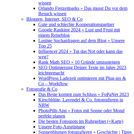
wissen
Orlando Freizeitparks » Das musst Du vor dem
Besuch wissen
Bloggen, Internet, SEO & Co
Gute und schlechte Kooperationspartner
Google Ranking 2024 » Lust und Frust mit
einem Reiseblog
Lustige Suchanfragen auf dem Blog » Unsere
Top 25
Influencer 2024 » Tut das Not oder kann das
weg?
Rank Math SEO » 10 Gründe umzusteigen
SEO Optimierung Deiner Texte im Jahre 2023
leichtgemacht
WordPress Ladezeit optimieren mit Plug-ins &
Co – Workflow
Fotografie & Co
Das Beste kommt zum Schluss » FoPaNet 2023
Kirschblüte, Lavendel & Co. fotografieren in
NRW
PhotoPills App » Fotos mit Sonne oder Mond
perfekt planen
Die besten Fotospots im Ruhrgebiet (+Karte)
Unsere Foto-Ausrüstung
Sonnenblumen fotografieren » Geschichte | Tipps