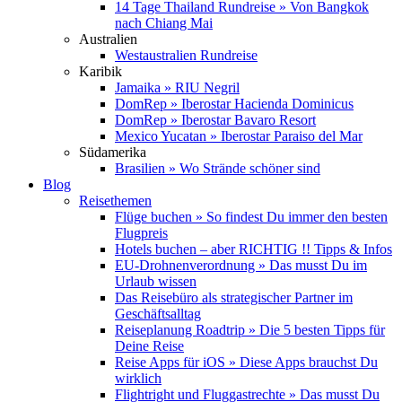
14 Tage Thailand Rundreise » Von Bangkok
nach Chiang Mai
Australien
Westaustralien Rundreise
Karibik
Jamaika » RIU Negril
DomRep » Iberostar Hacienda Dominicus
DomRep » Iberostar Bavaro Resort
Mexico Yucatan » Iberostar Paraiso del Mar
Südamerika
Brasilien » Wo Strände schöner sind
Blog
Reisethemen
Flüge buchen » So findest Du immer den besten
Flugpreis
Hotels buchen – aber RICHTIG !! Tipps & Infos
EU-Drohnenverordnung » Das musst Du im
Urlaub wissen
Das Reisebüro als strategischer Partner im
Geschäftsalltag
Reiseplanung Roadtrip » Die 5 besten Tipps für
Deine Reise
Reise Apps für iOS » Diese Apps brauchst Du
wirklich
Flightright und Fluggastrechte » Das musst Du