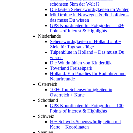
schönsten 5km der Welt !?
Die besten Sehenswürdigkeiten im Winter
Mit Drohne in Norwegen & die Lofoten –
das musst Du wissen
GPS Koordinaten für Fotografen – 50+
Points of Interest & Highlights
Niederlande
Sehenswürdigkeiten in Holland » 50+
Ziele für Tagesausflüge
Tulpenblüte in Holland – Das musst Du
wissen
Die Windmühlen von Kinderdijk
Toverland Freizeitpark
Holland: Ein Paradies für Radfahrer und
Naturfreunde
Österreich
100+ Top Sehenswürdigkeiten in
Österreich + Karte
Schottland
GPS Koordinaten für Fotografen – 100
Points of Interest & Highlights
Schweiz
60+ Schweiz Sehenswürdigkeiten mit
Karte + Koordinaten
Spanien