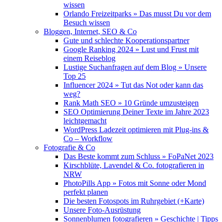
wissen
Orlando Freizeitparks » Das musst Du vor dem
Besuch wissen
Bloggen, Internet, SEO & Co
Gute und schlechte Kooperationspartner
Google Ranking 2024 » Lust und Frust mit
einem Reiseblog
Lustige Suchanfragen auf dem Blog » Unsere
Top 25
Influencer 2024 » Tut das Not oder kann das
weg?
Rank Math SEO » 10 Gründe umzusteigen
SEO Optimierung Deiner Texte im Jahre 2023
leichtgemacht
WordPress Ladezeit optimieren mit Plug-ins &
Co – Workflow
Fotografie & Co
Das Beste kommt zum Schluss » FoPaNet 2023
Kirschblüte, Lavendel & Co. fotografieren in
NRW
PhotoPills App » Fotos mit Sonne oder Mond
perfekt planen
Die besten Fotospots im Ruhrgebiet (+Karte)
Unsere Foto-Ausrüstung
Sonnenblumen fotografieren » Geschichte | Tipps