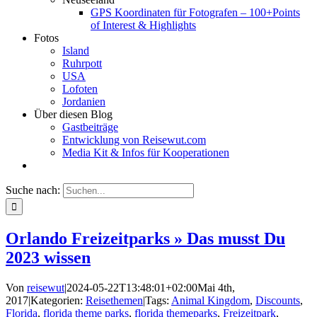
GPS Koordinaten für Fotografen – 100+Points
of Interest & Highlights
Fotos
Island
Ruhrpott
USA
Lofoten
Jordanien
Über diesen Blog
Gastbeiträge
Entwicklung von Reisewut.com
Media Kit & Infos für Kooperationen
Suche nach:
Orlando Freizeitparks » Das musst Du
2023 wissen
Von
reisewut
|
2024-05-22T13:48:01+02:00
Mai 4th,
2017
|
Kategorien:
Reisethemen
|
Tags:
Animal Kingdom
,
Discounts
,
Florida
,
florida theme parks
,
florida themeparks
,
Freizeitpark
,