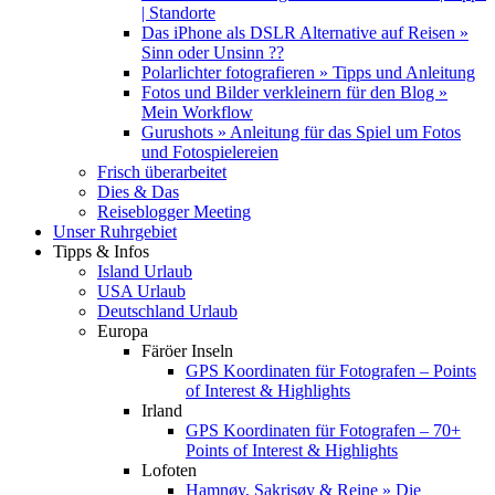
| Standorte
Das iPhone als DSLR Alternative auf Reisen »
Sinn oder Unsinn ??
Polarlichter fotografieren » Tipps und Anleitung
Fotos und Bilder verkleinern für den Blog »
Mein Workflow
Gurushots » Anleitung für das Spiel um Fotos
und Fotospielereien
Frisch überarbeitet
Dies & Das
Reiseblogger Meeting
Unser Ruhrgebiet
Tipps & Infos
Island Urlaub
USA Urlaub
Deutschland Urlaub
Europa
Färöer Inseln
GPS Koordinaten für Fotografen – Points
of Interest & Highlights
Irland
GPS Koordinaten für Fotografen – 70+
Points of Interest & Highlights
Lofoten
Hamnøy, Sakrisøy & Reine » Die