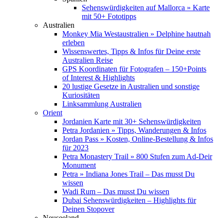
Sehenswürdigkeiten auf Mallorca » Karte
mit 50+ Fototipps
Australien
Monkey Mia Westaustralien » Delphine hautnah
erleben
Wissenswertes, Tipps & Infos für Deine erste
Australien Reise
GPS Koordinaten für Fotografen – 150+Points
of Interest & Highlights
20 lustige Gesetze in Australien und sonstige
Kuriositäten
Linksammlung Australien
Orient
Jordanien Karte mit 30+ Sehenswürdigkeiten
Petra Jordanien » Tipps, Wanderungen & Infos
Jordan Pass » Kosten, Online-Bestellung & Infos
für 2023
Petra Monastery Trail » 800 Stufen zum Ad-Deir
Monument
Petra » Indiana Jones Trail – Das musst Du
wissen
Wadi Rum – Das musst Du wissen
Dubai Sehenswürdigkeiten – Highlights für
Deinen Stopover
Neuseeland