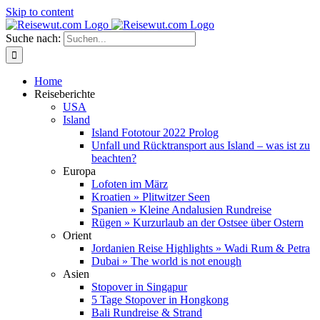
Skip to content
Suche nach:
Home
Reiseberichte
USA
Island
Island Fototour 2022 Prolog
Unfall und Rücktransport aus Island – was ist zu
beachten?
Europa
Lofoten im März
Kroatien » Plitwitzer Seen
Spanien » Kleine Andalusien Rundreise
Rügen » Kurzurlaub an der Ostsee über Ostern
Orient
Jordanien Reise Highlights » Wadi Rum & Petra
Dubai » The world is not enough
Asien
Stopover in Singapur
5 Tage Stopover in Hongkong
Bali Rundreise & Strand