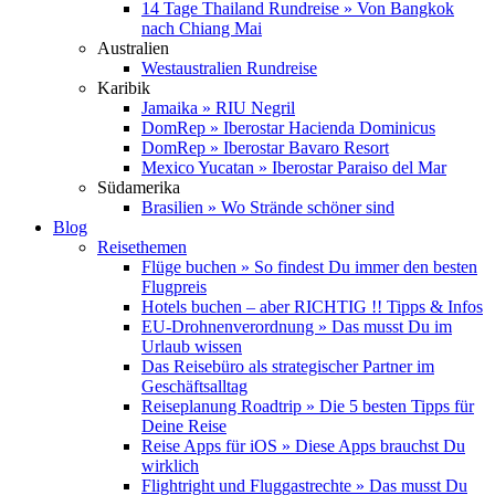
14 Tage Thailand Rundreise » Von Bangkok
nach Chiang Mai
Australien
Westaustralien Rundreise
Karibik
Jamaika » RIU Negril
DomRep » Iberostar Hacienda Dominicus
DomRep » Iberostar Bavaro Resort
Mexico Yucatan » Iberostar Paraiso del Mar
Südamerika
Brasilien » Wo Strände schöner sind
Blog
Reisethemen
Flüge buchen » So findest Du immer den besten
Flugpreis
Hotels buchen – aber RICHTIG !! Tipps & Infos
EU-Drohnenverordnung » Das musst Du im
Urlaub wissen
Das Reisebüro als strategischer Partner im
Geschäftsalltag
Reiseplanung Roadtrip » Die 5 besten Tipps für
Deine Reise
Reise Apps für iOS » Diese Apps brauchst Du
wirklich
Flightright und Fluggastrechte » Das musst Du