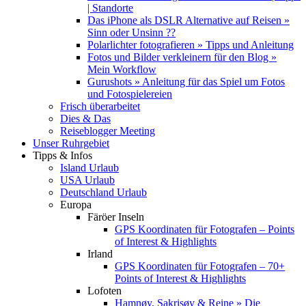
| Standorte
Das iPhone als DSLR Alternative auf Reisen »
Sinn oder Unsinn ??
Polarlichter fotografieren » Tipps und Anleitung
Fotos und Bilder verkleinern für den Blog »
Mein Workflow
Gurushots » Anleitung für das Spiel um Fotos
und Fotospielereien
Frisch überarbeitet
Dies & Das
Reiseblogger Meeting
Unser Ruhrgebiet
Tipps & Infos
Island Urlaub
USA Urlaub
Deutschland Urlaub
Europa
Färöer Inseln
GPS Koordinaten für Fotografen – Points
of Interest & Highlights
Irland
GPS Koordinaten für Fotografen – 70+
Points of Interest & Highlights
Lofoten
Hamnøy, Sakrisøy & Reine » Die