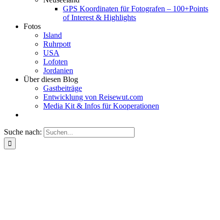
GPS Koordinaten für Fotografen – 100+Points
of Interest & Highlights
Fotos
Island
Ruhrpott
USA
Lofoten
Jordanien
Über diesen Blog
Gastbeiträge
Entwicklung von Reisewut.com
Media Kit & Infos für Kooperationen
Suche nach: