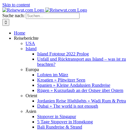
Skip to content
Suche nach:
Home
Reiseberichte
USA
Island
Island Fototour 2022 Prolog
Unfall und Rücktransport aus Island – was ist zu
beachten?
Europa
Lofoten im März
Kroatien » Plitwitzer Seen
Spanien » Kleine Andalusien Rundreise
Rügen » Kurzurlaub an der Ostsee über Ostern
Orient
Jordanien Reise Highlights » Wadi Rum & Petra
Dubai » The world is not enough
Asien
Stopover in Singapur
5 Tage Stopover in Hongkong
Bali Rundreise & Strand