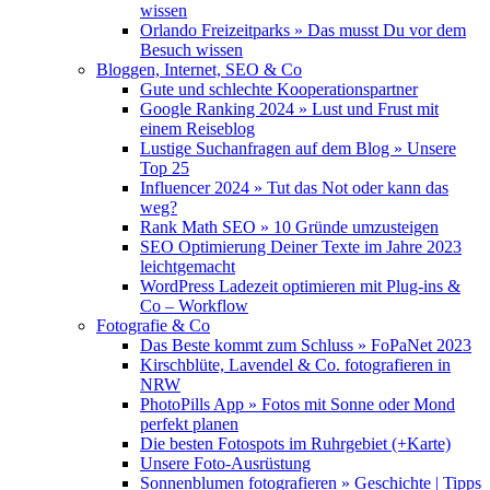
wissen
Orlando Freizeitparks » Das musst Du vor dem
Besuch wissen
Bloggen, Internet, SEO & Co
Gute und schlechte Kooperationspartner
Google Ranking 2024 » Lust und Frust mit
einem Reiseblog
Lustige Suchanfragen auf dem Blog » Unsere
Top 25
Influencer 2024 » Tut das Not oder kann das
weg?
Rank Math SEO » 10 Gründe umzusteigen
SEO Optimierung Deiner Texte im Jahre 2023
leichtgemacht
WordPress Ladezeit optimieren mit Plug-ins &
Co – Workflow
Fotografie & Co
Das Beste kommt zum Schluss » FoPaNet 2023
Kirschblüte, Lavendel & Co. fotografieren in
NRW
PhotoPills App » Fotos mit Sonne oder Mond
perfekt planen
Die besten Fotospots im Ruhrgebiet (+Karte)
Unsere Foto-Ausrüstung
Sonnenblumen fotografieren » Geschichte | Tipps