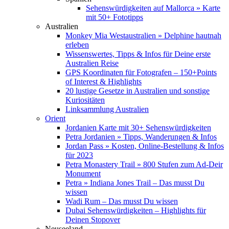
Sehenswürdigkeiten auf Mallorca » Karte
mit 50+ Fototipps
Australien
Monkey Mia Westaustralien » Delphine hautnah
erleben
Wissenswertes, Tipps & Infos für Deine erste
Australien Reise
GPS Koordinaten für Fotografen – 150+Points
of Interest & Highlights
20 lustige Gesetze in Australien und sonstige
Kuriositäten
Linksammlung Australien
Orient
Jordanien Karte mit 30+ Sehenswürdigkeiten
Petra Jordanien » Tipps, Wanderungen & Infos
Jordan Pass » Kosten, Online-Bestellung & Infos
für 2023
Petra Monastery Trail » 800 Stufen zum Ad-Deir
Monument
Petra » Indiana Jones Trail – Das musst Du
wissen
Wadi Rum – Das musst Du wissen
Dubai Sehenswürdigkeiten – Highlights für
Deinen Stopover
Neuseeland