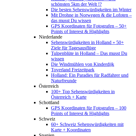
schönsten 5km der Welt !?
Die besten Sehenswürdigkeiten im Winter
Mit Drohne in Norwegen & die Lofoten –
das musst Du wissen
GPS Koordinaten für Fotografen – 50+
Points of Interest & Highlights
Niederlande
Sehenswürdigkeiten in Holland » 50+
Ziele für Tagesausflüge
Tulpenblüte in Holland – Das musst Du
wissen
Die Windmühlen von Kinderdijk
Toverland Freizeitpark
Holland: Ein Paradies für Radfahrer und
Naturfreunde
Österreich
100+ Top Sehenswürdigkeiten in
Österreich + Karte
Schottland
GPS Koordinaten für Fotografen – 100
Points of Interest & Highlights
Schweiz
60+ Schweiz Sehenswürdigkeiten mit
Karte + Koordinaten
Spanien