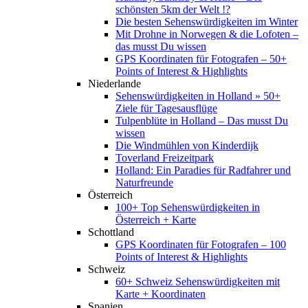
schönsten 5km der Welt !?
Die besten Sehenswürdigkeiten im Winter
Mit Drohne in Norwegen & die Lofoten –
das musst Du wissen
GPS Koordinaten für Fotografen – 50+
Points of Interest & Highlights
Niederlande
Sehenswürdigkeiten in Holland » 50+
Ziele für Tagesausflüge
Tulpenblüte in Holland – Das musst Du
wissen
Die Windmühlen von Kinderdijk
Toverland Freizeitpark
Holland: Ein Paradies für Radfahrer und
Naturfreunde
Österreich
100+ Top Sehenswürdigkeiten in
Österreich + Karte
Schottland
GPS Koordinaten für Fotografen – 100
Points of Interest & Highlights
Schweiz
60+ Schweiz Sehenswürdigkeiten mit
Karte + Koordinaten
Spanien