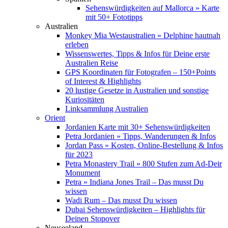
Sehenswürdigkeiten auf Mallorca » Karte
mit 50+ Fototipps
Australien
Monkey Mia Westaustralien » Delphine hautnah
erleben
Wissenswertes, Tipps & Infos für Deine erste
Australien Reise
GPS Koordinaten für Fotografen – 150+Points
of Interest & Highlights
20 lustige Gesetze in Australien und sonstige
Kuriositäten
Linksammlung Australien
Orient
Jordanien Karte mit 30+ Sehenswürdigkeiten
Petra Jordanien » Tipps, Wanderungen & Infos
Jordan Pass » Kosten, Online-Bestellung & Infos
für 2023
Petra Monastery Trail » 800 Stufen zum Ad-Deir
Monument
Petra » Indiana Jones Trail – Das musst Du
wissen
Wadi Rum – Das musst Du wissen
Dubai Sehenswürdigkeiten – Highlights für
Deinen Stopover
Neuseeland