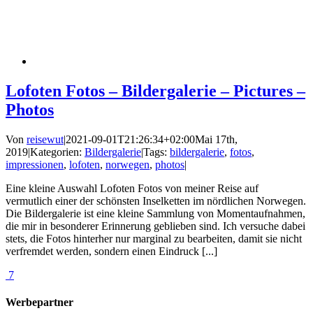
Lofoten Fotos – Bildergalerie – Pictures –
Photos
Von
reisewut
|
2021-09-01T21:26:34+02:00
Mai 17th,
2019
|
Kategorien:
Bildergalerie
|
Tags:
bildergalerie
,
fotos
,
impressionen
,
lofoten
,
norwegen
,
photos
|
Eine kleine Auswahl Lofoten Fotos von meiner Reise auf
vermutlich einer der schönsten Inselketten im nördlichen Norwegen.
Die Bildergalerie ist eine kleine Sammlung von Momentaufnahmen,
die mir in besonderer Erinnerung geblieben sind. Ich versuche dabei
stets, die Fotos hinterher nur marginal zu bearbeiten, damit sie nicht
verfremdet werden, sondern einen Eindruck [...]
7
Werbepartner