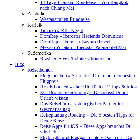
14 Tage Thailand Rundreise » Von Bangkok
nach Chiang Mai
Australien
Westaustralien Rundreise
Karibik
Jamaika » RIU Negril
DomRep » Iberostar Hacienda Dominicus
DomRep » Iberostar Bavaro Resort
Mexico Yucatan » Iberostar Paraiso del Mar
Südamerika
Brasilien » Wo Strände schöner sind
Blog
Reisethemen
Flüge buchen » So findest Du immer den besten
Flugpreis
Hotels buchen – aber RICHTIG !! Tipps & Infos
EU-Drohnenverordnung » Das musst Du im
Urlaub wissen
Das Reisebüro als strategischer Partner im
Geschäftsalltag
Reiseplanung Roadtrip » Die 5 besten Tipps für
Deine Reise
Reise Apps für iOS » Diese Apps brauchst Du
wirklich
Flightright und Fluggastrechte » Das musst Du