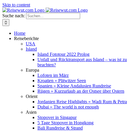
Skip to content
Suche nach:
Home
Reiseberichte
USA
Island
Island Fototour 2022 Prolog
Unfall und Rücktransport aus Island – was ist zu
beachten?
Europa
Lofoten im März
Kroatien » Plitwitzer Seen
Spanien » Kleine Andalusien Rundreise
Rügen » Kurzurlaub an der Ostsee über Ostern
Orient
Jordanien Reise Highlights » Wadi Rum & Petra
Dubai » The world is not enough
Asien
Stopover in Singapur
5 Tage Stopover in Hongkong
Bali Rundreise & Strand