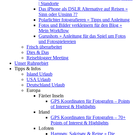
| Standorte
Das iPhone als DSLR Alternative auf Reisen »
Sinn oder Unsinn ??
Polarlichter fotografieren » Tipps und Anleitung
Fotos und Bilder verkleinern für den Blog »
Mein Workflow
Gurushots » Anleitung für das Spiel um Fotos
und Fotospielereien
Frisch überarbeitet
Dies & Das
Reiseblogger Meeting
Unser Ruhrgebiet
Tipps & Infos
Island Urlaub
USA Urlaub
Deutschland Urlaub
Europa
Färöer Inseln
GPS Koordinaten für Fotografen – Points
of Interest & Highlights
Irland
GPS Koordinaten für Fotografen – 70+
Points of Interest & Highlights
Lofoten
Hamnøy, Sakrisøy & Reine » Die