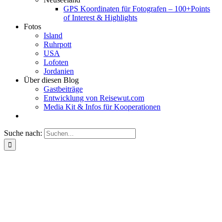
GPS Koordinaten für Fotografen – 100+Points
of Interest & Highlights
Fotos
Island
Ruhrpott
USA
Lofoten
Jordanien
Über diesen Blog
Gastbeiträge
Entwicklung von Reisewut.com
Media Kit & Infos für Kooperationen
Suche nach: