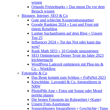
wissen
Orlando Freizeitparks » Das musst Du vor dem
Besuch wissen
Bloggen, Internet, SEO & Co
Gute und schlechte Kooperationspartner
Google Ranking 2024 » Lust und Frust mit
einem Reiseblog
Lustige Suchanfragen auf dem Blog » Unsere
Top 25
Influencer 2024 » Tut das Not oder kann das
weg?
Rank Math SEO » 10 Gründe umzusteigen
SEO Optimierung Deiner Texte im Jahre 2023
leichtgemacht
WordPress Ladezeit optimieren mit Plug-ins &
Co – Workflow
Fotografie & Co
Das Beste kommt zum Schluss » FoPaNet 2023
Kirschblüte, Lavendel & Co. fotografieren in
NRW
PhotoPills App » Fotos mit Sonne oder Mond
perfekt planen
Die besten Fotospots im Ruhrgebiet (+Karte)
Unsere Foto-Ausrüstung
Sonnenblumen fotografieren » Geschichte | Tipps