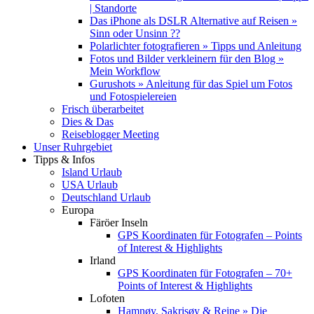
| Standorte
Das iPhone als DSLR Alternative auf Reisen »
Sinn oder Unsinn ??
Polarlichter fotografieren » Tipps und Anleitung
Fotos und Bilder verkleinern für den Blog »
Mein Workflow
Gurushots » Anleitung für das Spiel um Fotos
und Fotospielereien
Frisch überarbeitet
Dies & Das
Reiseblogger Meeting
Unser Ruhrgebiet
Tipps & Infos
Island Urlaub
USA Urlaub
Deutschland Urlaub
Europa
Färöer Inseln
GPS Koordinaten für Fotografen – Points
of Interest & Highlights
Irland
GPS Koordinaten für Fotografen – 70+
Points of Interest & Highlights
Lofoten
Hamnøy, Sakrisøy & Reine » Die