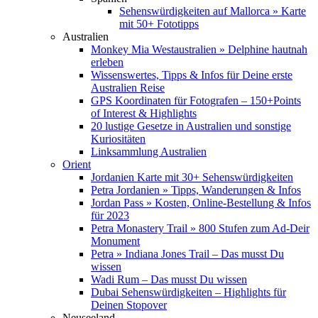
Sehenswürdigkeiten auf Mallorca » Karte
mit 50+ Fototipps
Australien
Monkey Mia Westaustralien » Delphine hautnah
erleben
Wissenswertes, Tipps & Infos für Deine erste
Australien Reise
GPS Koordinaten für Fotografen – 150+Points
of Interest & Highlights
20 lustige Gesetze in Australien und sonstige
Kuriositäten
Linksammlung Australien
Orient
Jordanien Karte mit 30+ Sehenswürdigkeiten
Petra Jordanien » Tipps, Wanderungen & Infos
Jordan Pass » Kosten, Online-Bestellung & Infos
für 2023
Petra Monastery Trail » 800 Stufen zum Ad-Deir
Monument
Petra » Indiana Jones Trail – Das musst Du
wissen
Wadi Rum – Das musst Du wissen
Dubai Sehenswürdigkeiten – Highlights für
Deinen Stopover
Neuseeland