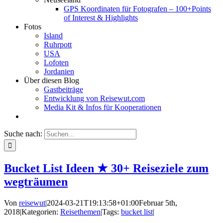
GPS Koordinaten für Fotografen – 100+Points
of Interest & Highlights
Fotos
Island
Ruhrpott
USA
Lofoten
Jordanien
Über diesen Blog
Gastbeiträge
Entwicklung von Reisewut.com
Media Kit & Infos für Kooperationen
Suche nach:
Bucket List Ideen ★ 30+ Reiseziele zum
wegträumen
Von
reisewut
|
2024-03-21T19:13:58+01:00
Februar 5th,
2018
|
Kategorien:
Reisethemen
|
Tags:
bucket list
|