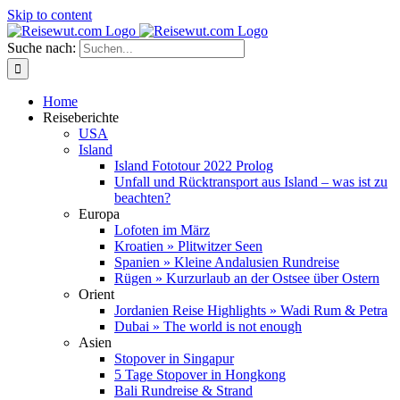
Skip to content
Suche nach:
Home
Reiseberichte
USA
Island
Island Fototour 2022 Prolog
Unfall und Rücktransport aus Island – was ist zu
beachten?
Europa
Lofoten im März
Kroatien » Plitwitzer Seen
Spanien » Kleine Andalusien Rundreise
Rügen » Kurzurlaub an der Ostsee über Ostern
Orient
Jordanien Reise Highlights » Wadi Rum & Petra
Dubai » The world is not enough
Asien
Stopover in Singapur
5 Tage Stopover in Hongkong
Bali Rundreise & Strand