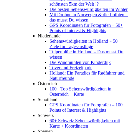
schönsten 5km der Welt !?
Die besten Sehenswürdigkeiten im Winter
Mit Drohne in Norwegen & die Lofoten –
das musst Du wissen
GPS Koordinaten für Fotografen – 50+
Points of Interest & Highlights
Niederlande
Sehenswürdigkeiten in Holland » 50+
Ziele für Tagesausflüge
Tulpenblüte in Holland – Das musst Du
wissen
Die Windmühlen von Kinderdijk
Toverland Freizeitpark
Holland: Ein Paradies für Radfahrer und
Naturfreunde
Österreich
100+ Top Sehenswürdigkeiten in
Österreich + Karte
Schottland
GPS Koordinaten für Fotografen – 100
Points of Interest & Highlights
Schweiz
60+ Schweiz Sehenswürdigkeiten mit
Karte + Koordinaten
Spanien