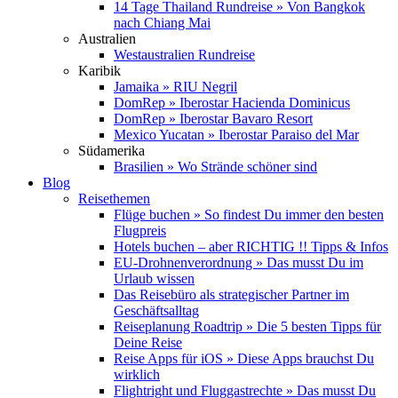
14 Tage Thailand Rundreise » Von Bangkok
nach Chiang Mai
Australien
Westaustralien Rundreise
Karibik
Jamaika » RIU Negril
DomRep » Iberostar Hacienda Dominicus
DomRep » Iberostar Bavaro Resort
Mexico Yucatan » Iberostar Paraiso del Mar
Südamerika
Brasilien » Wo Strände schöner sind
Blog
Reisethemen
Flüge buchen » So findest Du immer den besten
Flugpreis
Hotels buchen – aber RICHTIG !! Tipps & Infos
EU-Drohnenverordnung » Das musst Du im
Urlaub wissen
Das Reisebüro als strategischer Partner im
Geschäftsalltag
Reiseplanung Roadtrip » Die 5 besten Tipps für
Deine Reise
Reise Apps für iOS » Diese Apps brauchst Du
wirklich
Flightright und Fluggastrechte » Das musst Du