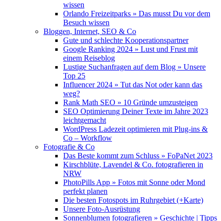
wissen
Orlando Freizeitparks » Das musst Du vor dem
Besuch wissen
Bloggen, Internet, SEO & Co
Gute und schlechte Kooperationspartner
Google Ranking 2024 » Lust und Frust mit
einem Reiseblog
Lustige Suchanfragen auf dem Blog » Unsere
Top 25
Influencer 2024 » Tut das Not oder kann das
weg?
Rank Math SEO » 10 Gründe umzusteigen
SEO Optimierung Deiner Texte im Jahre 2023
leichtgemacht
WordPress Ladezeit optimieren mit Plug-ins &
Co – Workflow
Fotografie & Co
Das Beste kommt zum Schluss » FoPaNet 2023
Kirschblüte, Lavendel & Co. fotografieren in
NRW
PhotoPills App » Fotos mit Sonne oder Mond
perfekt planen
Die besten Fotospots im Ruhrgebiet (+Karte)
Unsere Foto-Ausrüstung
Sonnenblumen fotografieren » Geschichte | Tipps