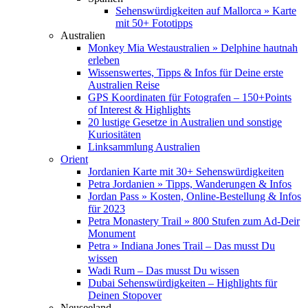
Sehenswürdigkeiten auf Mallorca » Karte
mit 50+ Fototipps
Australien
Monkey Mia Westaustralien » Delphine hautnah
erleben
Wissenswertes, Tipps & Infos für Deine erste
Australien Reise
GPS Koordinaten für Fotografen – 150+Points
of Interest & Highlights
20 lustige Gesetze in Australien und sonstige
Kuriositäten
Linksammlung Australien
Orient
Jordanien Karte mit 30+ Sehenswürdigkeiten
Petra Jordanien » Tipps, Wanderungen & Infos
Jordan Pass » Kosten, Online-Bestellung & Infos
für 2023
Petra Monastery Trail » 800 Stufen zum Ad-Deir
Monument
Petra » Indiana Jones Trail – Das musst Du
wissen
Wadi Rum – Das musst Du wissen
Dubai Sehenswürdigkeiten – Highlights für
Deinen Stopover
Neuseeland