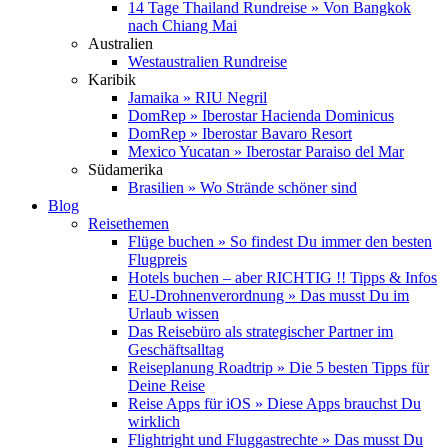
14 Tage Thailand Rundreise » Von Bangkok
nach Chiang Mai
Australien
Westaustralien Rundreise
Karibik
Jamaika » RIU Negril
DomRep » Iberostar Hacienda Dominicus
DomRep » Iberostar Bavaro Resort
Mexico Yucatan » Iberostar Paraiso del Mar
Südamerika
Brasilien » Wo Strände schöner sind
Blog
Reisethemen
Flüge buchen » So findest Du immer den besten
Flugpreis
Hotels buchen – aber RICHTIG !! Tipps & Infos
EU-Drohnenverordnung » Das musst Du im
Urlaub wissen
Das Reisebüro als strategischer Partner im
Geschäftsalltag
Reiseplanung Roadtrip » Die 5 besten Tipps für
Deine Reise
Reise Apps für iOS » Diese Apps brauchst Du
wirklich
Flightright und Fluggastrechte » Das musst Du