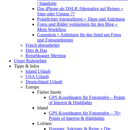
| Standorte
Das iPhone als DSLR Alternative auf Reisen »
Sinn oder Unsinn ??
Polarlichter fotografieren » Tipps und Anleitung
Fotos und Bilder verkleinern für den Blog »
Mein Workflow
Gurushots » Anleitung für das Spiel um Fotos
und Fotospielereien
Frisch überarbeitet
Dies & Das
Reiseblogger Meeting
Unser Ruhrgebiet
Tipps & Infos
Island Urlaub
USA Urlaub
Deutschland Urlaub
Europa
Färöer Inseln
GPS Koordinaten für Fotografen – Points
of Interest & Highlights
Irland
GPS Koordinaten für Fotografen – 70+
Points of Interest & Highlights
Lofoten
Hamnøy, Sakrisøy & Reine » Die