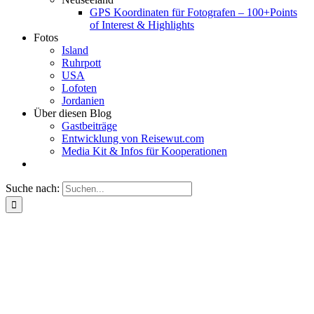
GPS Koordinaten für Fotografen – 100+Points
of Interest & Highlights
Fotos
Island
Ruhrpott
USA
Lofoten
Jordanien
Über diesen Blog
Gastbeiträge
Entwicklung von Reisewut.com
Media Kit & Infos für Kooperationen
Suche nach: