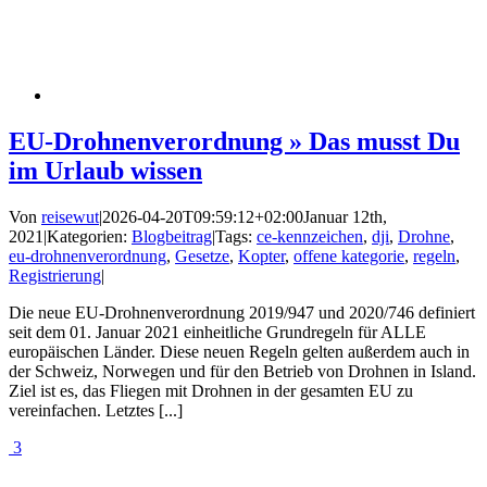
EU-Drohnenverordnung » Das musst Du
im Urlaub wissen
Von
reisewut
|
2026-04-20T09:59:12+02:00
Januar 12th,
2021
|
Kategorien:
Blogbeitrag
|
Tags:
ce-kennzeichen
,
dji
,
Drohne
,
eu-drohnenverordnung
,
Gesetze
,
Kopter
,
offene kategorie
,
regeln
,
Registrierung
|
Die neue EU-Drohnenverordnung 2019/947 und 2020/746 definiert
seit dem 01. Januar 2021 einheitliche Grundregeln für ALLE
europäischen Länder. Diese neuen Regeln gelten außerdem auch in
der Schweiz, Norwegen und für den Betrieb von Drohnen in Island.
Ziel ist es, das Fliegen mit Drohnen in der gesamten EU zu
vereinfachen. Letztes [...]
3