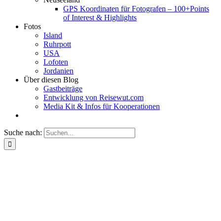
GPS Koordinaten für Fotografen – 100+Points
of Interest & Highlights
Fotos
Island
Ruhrpott
USA
Lofoten
Jordanien
Über diesen Blog
Gastbeiträge
Entwicklung von Reisewut.com
Media Kit & Infos für Kooperationen
Suche nach: