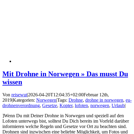
Mit Drohne in Norwegen » Das musst Du
wissen
Von
reisewut
|
2026-04-20T12:04:35+02:00
Februar 12th,
2019
|
Kategorien:
Norwegen
|
Tags:
Drohne
,
drohne in norwegen
,
eu-
drohnenverordnung
,
Gesetze
,
Kopter
,
lofoten
,
norwegen
,
Urlaub
|
]Wenn Du mit Deiner Drohne in Norwegen und speziell auf den
Lofoten unterwegs bist, solltest Du Dich bereits im Vorfeld darüber
informieren welche Regeln und Gesetze vor Ort zu beachten sind.
Drohnen sind inzwischen eine beliebte Möglichkeit, um Fotos und