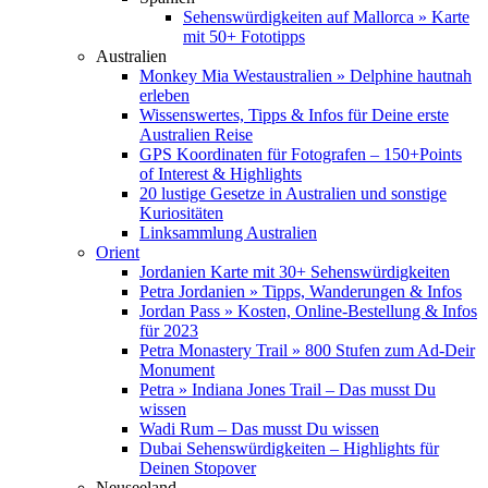
Sehenswürdigkeiten auf Mallorca » Karte
mit 50+ Fototipps
Australien
Monkey Mia Westaustralien » Delphine hautnah
erleben
Wissenswertes, Tipps & Infos für Deine erste
Australien Reise
GPS Koordinaten für Fotografen – 150+Points
of Interest & Highlights
20 lustige Gesetze in Australien und sonstige
Kuriositäten
Linksammlung Australien
Orient
Jordanien Karte mit 30+ Sehenswürdigkeiten
Petra Jordanien » Tipps, Wanderungen & Infos
Jordan Pass » Kosten, Online-Bestellung & Infos
für 2023
Petra Monastery Trail » 800 Stufen zum Ad-Deir
Monument
Petra » Indiana Jones Trail – Das musst Du
wissen
Wadi Rum – Das musst Du wissen
Dubai Sehenswürdigkeiten – Highlights für
Deinen Stopover
Neuseeland