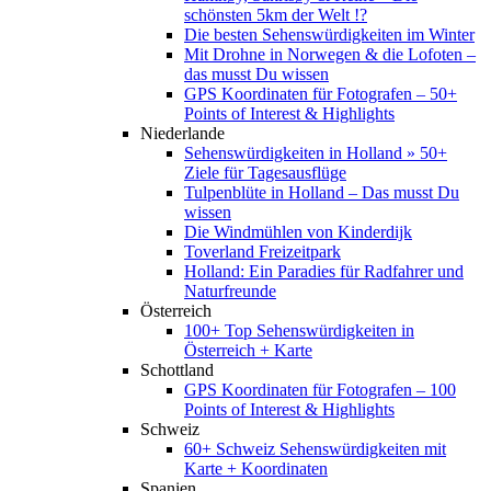
schönsten 5km der Welt !?
Die besten Sehenswürdigkeiten im Winter
Mit Drohne in Norwegen & die Lofoten –
das musst Du wissen
GPS Koordinaten für Fotografen – 50+
Points of Interest & Highlights
Niederlande
Sehenswürdigkeiten in Holland » 50+
Ziele für Tagesausflüge
Tulpenblüte in Holland – Das musst Du
wissen
Die Windmühlen von Kinderdijk
Toverland Freizeitpark
Holland: Ein Paradies für Radfahrer und
Naturfreunde
Österreich
100+ Top Sehenswürdigkeiten in
Österreich + Karte
Schottland
GPS Koordinaten für Fotografen – 100
Points of Interest & Highlights
Schweiz
60+ Schweiz Sehenswürdigkeiten mit
Karte + Koordinaten
Spanien