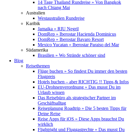
14 Tage Thailand Rundreise » Von Bangkok
nach Chiang Mai
Australien
Westaustralien Rundreise
Karibik
Jamaika » RIU Negril
DomRep » Iberostar Hacienda Dominicus
DomRep » Iberostar Bavaro Resort
Mexico Yucatan » Iberostar Paraiso del Mar
Südamerika
Brasilien » Wo Strände schöner sind
Blog
Reisethemen
Flüge buchen » So findest Du immer den besten
Flugpreis
Hotels buchen – aber RICHTIG !! Tipps & Infos
EU-Drohnenverordnung » Das musst Du im
Urlaub wissen
Das Reisebüro als strategischer Partner im
Geschäftsalltag
Reiseplanung Roadtrip » Die 5 besten Tipps für
Deine Reise
Reise Apps für iOS » Diese Apps brauchst Du
wirklich
Flightright und Fluggastrechte » Das musst Du