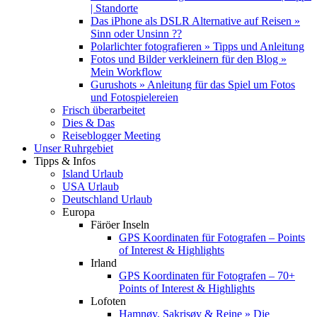
| Standorte
Das iPhone als DSLR Alternative auf Reisen »
Sinn oder Unsinn ??
Polarlichter fotografieren » Tipps und Anleitung
Fotos und Bilder verkleinern für den Blog »
Mein Workflow
Gurushots » Anleitung für das Spiel um Fotos
und Fotospielereien
Frisch überarbeitet
Dies & Das
Reiseblogger Meeting
Unser Ruhrgebiet
Tipps & Infos
Island Urlaub
USA Urlaub
Deutschland Urlaub
Europa
Färöer Inseln
GPS Koordinaten für Fotografen – Points
of Interest & Highlights
Irland
GPS Koordinaten für Fotografen – 70+
Points of Interest & Highlights
Lofoten
Hamnøy, Sakrisøy & Reine » Die