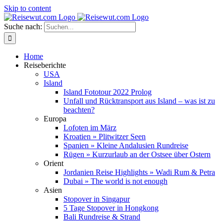
Skip to content
Suche nach:
Home
Reiseberichte
USA
Island
Island Fototour 2022 Prolog
Unfall und Rücktransport aus Island – was ist zu
beachten?
Europa
Lofoten im März
Kroatien » Plitwitzer Seen
Spanien » Kleine Andalusien Rundreise
Rügen » Kurzurlaub an der Ostsee über Ostern
Orient
Jordanien Reise Highlights » Wadi Rum & Petra
Dubai » The world is not enough
Asien
Stopover in Singapur
5 Tage Stopover in Hongkong
Bali Rundreise & Strand