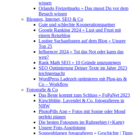
wissen
Orlando Freizeitparks » Das musst Du vor dem
Besuch wissen
Bloggen, Internet, SEO & Co
Gute und schlechte Kooperationspartner
Google Ranking 2024 » Lust und Frust mit
einem Reiseblog
Lustige Suchanfragen auf dem Blog » Unsere
Top 25
Influencer 2024 » Tut das Not oder kann das
weg?
Rank Math SEO » 10 Gründe umzusteigen
SEO Optimierung Deiner Texte im Jahre 2023
leichtgemacht
WordPress Ladezeit optimieren mit Plug-ins &
Co – Workflow
Fotografie & Co
Das Beste kommt zum Schluss » FoPaNet 2023
Kirschblüte, Lavendel & Co. fotografieren in
NRW
PhotoPills App » Fotos mit Sonne oder Mond
perfekt planen
Die besten Fotospots im Ruhrgebiet (+Karte)
Unsere Foto-Ausrüstung
Sonnenblumen fotografieren » Geschichte | Tipps