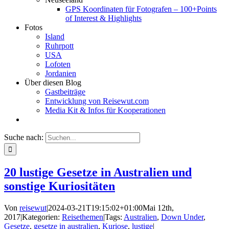
GPS Koordinaten für Fotografen – 100+Points
of Interest & Highlights
Fotos
Island
Ruhrpott
USA
Lofoten
Jordanien
Über diesen Blog
Gastbeiträge
Entwicklung von Reisewut.com
Media Kit & Infos für Kooperationen
Suche nach:
20 lustige Gesetze in Australien und
sonstige Kuriositäten
Von
reisewut
|
2024-03-21T19:15:02+01:00
Mai 12th,
2017
|
Kategorien:
Reisethemen
|
Tags:
Australien
,
Down Under
,
Gesetze
,
gesetze in australien
,
Kuriose
,
lustige
|