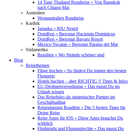
14 Tage Thailand Rundreise » Von Bangkok
nach Chiang Mai
Australien
Westaustralien Rundreise
Karibik
Jamaika » RIU Negril
DomRep » Iberostar Hacienda Dominicus
DomRep » Iberostar Bavaro Resort
Mexico Yucatan » Iberostar Paraiso del Mar
Südamerika
Brasilien » Wo Strände schöner sind
Blog
Reisethemen
Flüge buchen » So findest Du immer den besten
Flugpreis
Hotels buchen – aber RICHTIG !! Tipps & Infos
EU-Drohnenverordnung » Das musst Du im
Urlaub wissen
Das Reisebüro als strategischer Partner im
Geschäftsalltag
Reiseplanung Roadtrip » Die 5 besten Tipps für
Deine Reise
Reise Apps für iOS » Diese Apps brauchst Du
wirklich
Flightright und Fluggastrechte » Das musst Du