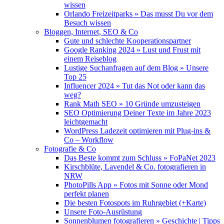
wissen
Orlando Freizeitparks » Das musst Du vor dem
Besuch wissen
Bloggen, Internet, SEO & Co
Gute und schlechte Kooperationspartner
Google Ranking 2024 » Lust und Frust mit
einem Reiseblog
Lustige Suchanfragen auf dem Blog » Unsere
Top 25
Influencer 2024 » Tut das Not oder kann das
weg?
Rank Math SEO » 10 Gründe umzusteigen
SEO Optimierung Deiner Texte im Jahre 2023
leichtgemacht
WordPress Ladezeit optimieren mit Plug-ins &
Co – Workflow
Fotografie & Co
Das Beste kommt zum Schluss » FoPaNet 2023
Kirschblüte, Lavendel & Co. fotografieren in
NRW
PhotoPills App » Fotos mit Sonne oder Mond
perfekt planen
Die besten Fotospots im Ruhrgebiet (+Karte)
Unsere Foto-Ausrüstung
Sonnenblumen fotografieren » Geschichte | Tipps