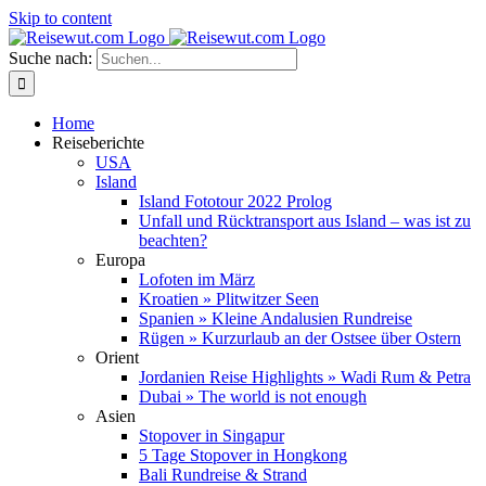
Skip to content
Suche nach:
Home
Reiseberichte
USA
Island
Island Fototour 2022 Prolog
Unfall und Rücktransport aus Island – was ist zu
beachten?
Europa
Lofoten im März
Kroatien » Plitwitzer Seen
Spanien » Kleine Andalusien Rundreise
Rügen » Kurzurlaub an der Ostsee über Ostern
Orient
Jordanien Reise Highlights » Wadi Rum & Petra
Dubai » The world is not enough
Asien
Stopover in Singapur
5 Tage Stopover in Hongkong
Bali Rundreise & Strand