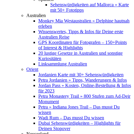
Sehenswürdigkeiten auf Mallorca » Karte
mit 50+ Fototipps
Australien
Monkey Mia Westaustralien » Delphine hautnah
erleben
Wissenswertes, Tipps & Infos für Deine erste
Australien Reise
GPS Koordinaten für Fotografen – 150+Points
of Interest & Highlights
20 lustige Gesetze in Australien und sonstige
Kuriositäten
Linksammlung Australien
Orient
Jordanien Karte mit 30+ Sehenswürdigkeiten
Petra Jordanien » Tipps, Wanderungen & Infos
Jordan Pass » Kosten, Online-Bestellung & Infos
für 2023
Petra Monastery Trail » 800 Stufen zum Ad-Deir
Monument
Petra » Indiana Jones Trail – Das musst Du
wissen
Wadi Rum – Das musst Du wissen
Dubai Sehenswürdigkeiten – Highlights für
Deinen Stopover
Neuseeland