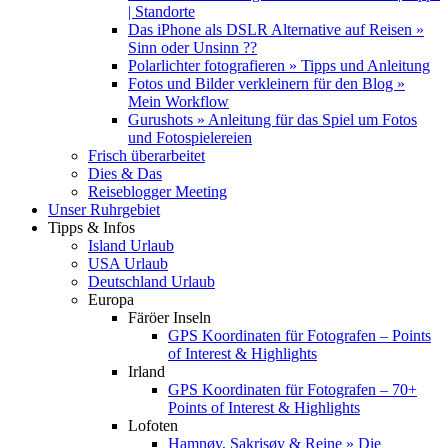
| Standorte
Das iPhone als DSLR Alternative auf Reisen »
Sinn oder Unsinn ??
Polarlichter fotografieren » Tipps und Anleitung
Fotos und Bilder verkleinern für den Blog »
Mein Workflow
Gurushots » Anleitung für das Spiel um Fotos
und Fotospielereien
Frisch überarbeitet
Dies & Das
Reiseblogger Meeting
Unser Ruhrgebiet
Tipps & Infos
Island Urlaub
USA Urlaub
Deutschland Urlaub
Europa
Färöer Inseln
GPS Koordinaten für Fotografen – Points
of Interest & Highlights
Irland
GPS Koordinaten für Fotografen – 70+
Points of Interest & Highlights
Lofoten
Hamnøy, Sakrisøy & Reine » Die