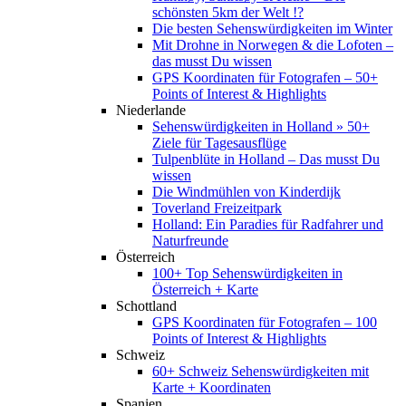
schönsten 5km der Welt !?
Die besten Sehenswürdigkeiten im Winter
Mit Drohne in Norwegen & die Lofoten –
das musst Du wissen
GPS Koordinaten für Fotografen – 50+
Points of Interest & Highlights
Niederlande
Sehenswürdigkeiten in Holland » 50+
Ziele für Tagesausflüge
Tulpenblüte in Holland – Das musst Du
wissen
Die Windmühlen von Kinderdijk
Toverland Freizeitpark
Holland: Ein Paradies für Radfahrer und
Naturfreunde
Österreich
100+ Top Sehenswürdigkeiten in
Österreich + Karte
Schottland
GPS Koordinaten für Fotografen – 100
Points of Interest & Highlights
Schweiz
60+ Schweiz Sehenswürdigkeiten mit
Karte + Koordinaten
Spanien