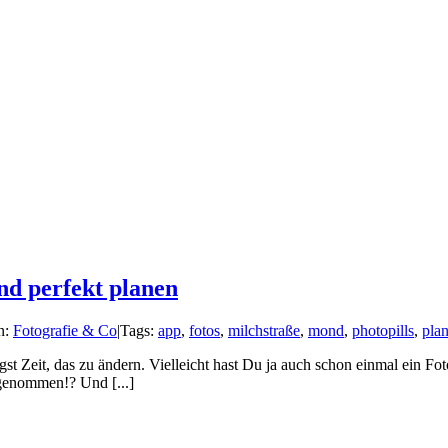
nd perfekt planen
n:
Fotografie & Co
|
Tags:
app
,
fotos
,
milchstraße
,
mond
,
photopills
,
pla
igst Zeit, das zu ändern. Vielleicht hast Du ja auch schon einmal ein 
fgenommen!? Und [...]