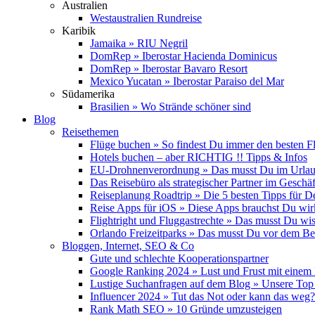
Australien
Westaustralien Rundreise
Karibik
Jamaika » RIU Negril
DomRep » Iberostar Hacienda Dominicus
DomRep » Iberostar Bavaro Resort
Mexico Yucatan » Iberostar Paraiso del Mar
Südamerika
Brasilien » Wo Strände schöner sind
Blog
Reisethemen
Flüge buchen » So findest Du immer den besten F
Hotels buchen – aber RICHTIG !! Tipps & Infos
EU-Drohnenverordnung » Das musst Du im Urlau
Das Reisebüro als strategischer Partner im Geschäf
Reiseplanung Roadtrip » Die 5 besten Tipps für D
Reise Apps für iOS » Diese Apps brauchst Du wir
Flightright und Fluggastrechte » Das musst Du wi
Orlando Freizeitparks » Das musst Du vor dem B
Bloggen, Internet, SEO & Co
Gute und schlechte Kooperationspartner
Google Ranking 2024 » Lust und Frust mit einem
Lustige Suchanfragen auf dem Blog » Unsere Top
Influencer 2024 » Tut das Not oder kann das weg?
Rank Math SEO » 10 Gründe umzusteigen