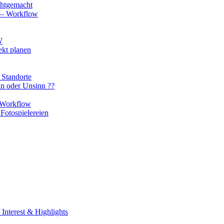
chtgemacht
o – Workflow
W
ekt planen
 Standorte
nn oder Unsinn ??
n Workflow
Fotospielereien
Interest & Highlights