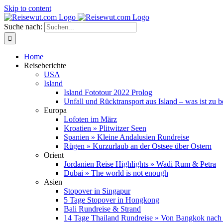
Skip to content
Suche nach:
Home
Reiseberichte
USA
Island
Island Fototour 2022 Prolog
Unfall und Rücktransport aus Island – was ist zu 
Europa
Lofoten im März
Kroatien » Plitwitzer Seen
Spanien » Kleine Andalusien Rundreise
Rügen » Kurzurlaub an der Ostsee über Ostern
Orient
Jordanien Reise Highlights » Wadi Rum & Petra
Dubai » The world is not enough
Asien
Stopover in Singapur
5 Tage Stopover in Hongkong
Bali Rundreise & Strand
14 Tage Thailand Rundreise » Von Bangkok nach