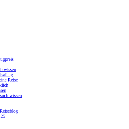
lugpreis
b wissen
tsalltag
eine Reise
klich
ssen
esuch wissen
 Reiseblog
 25