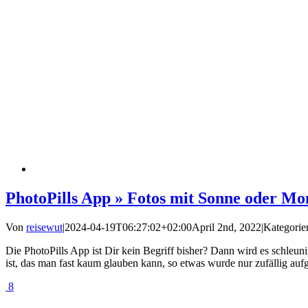
PhotoPills App » Fotos mit Sonne oder Mo
Von
reisewut
|
2024-04-19T06:27:02+02:00
April 2nd, 2022
|
Kategorie
Die PhotoPills App ist Dir kein Begriff bisher? Dann wird es schleun
ist, das man fast kaum glauben kann, so etwas wurde nur zufällig au
8