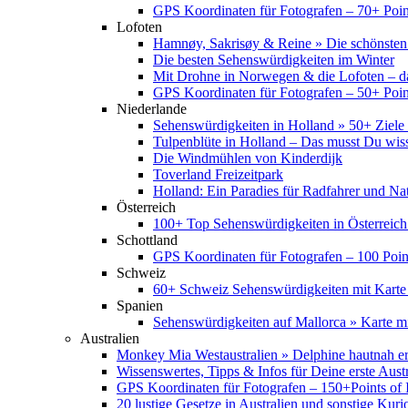
GPS Koordinaten für Fotografen – 70+ Point
Lofoten
Hamnøy, Sakrisøy & Reine » Die schönsten
Die besten Sehenswürdigkeiten im Winter
Mit Drohne in Norwegen & die Lofoten – d
GPS Koordinaten für Fotografen – 50+ Point
Niederlande
Sehenswürdigkeiten in Holland » 50+ Ziele 
Tulpenblüte in Holland – Das musst Du wis
Die Windmühlen von Kinderdijk
Toverland Freizeitpark
Holland: Ein Paradies für Radfahrer und Na
Österreich
100+ Top Sehenswürdigkeiten in Österreich
Schottland
GPS Koordinaten für Fotografen – 100 Point
Schweiz
60+ Schweiz Sehenswürdigkeiten mit Karte
Spanien
Sehenswürdigkeiten auf Mallorca » Karte mi
Australien
Monkey Mia Westaustralien » Delphine hautnah e
Wissenswertes, Tipps & Infos für Deine erste Aust
GPS Koordinaten für Fotografen – 150+Points of I
20 lustige Gesetze in Australien und sonstige Kurio