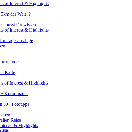
s of Interest & Highlights
 5km der Welt !?
as musst Du wissen
s of Interest & Highlights
für Tagesausflüge
sen
turfreunde
 + Karte
s of Interest & Highlights
 + Koordinaten
t 50+ Fototipps
rleben
ralien Reise
nterest & Highlights
sitäten