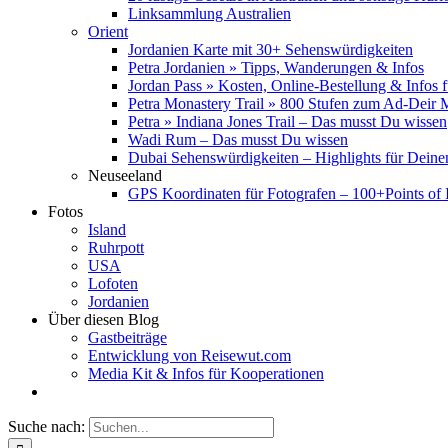
Linksammlung Australien
Orient
Jordanien Karte mit 30+ Sehenswürdigkeiten
Petra Jordanien » Tipps, Wanderungen & Infos
Jordan Pass » Kosten, Online-Bestellung & Infos 
Petra Monastery Trail » 800 Stufen zum Ad-Deir
Petra » Indiana Jones Trail – Das musst Du wissen
Wadi Rum – Das musst Du wissen
Dubai Sehenswürdigkeiten – Highlights für Deine
Neuseeland
GPS Koordinaten für Fotografen – 100+Points of I
Fotos
Island
Ruhrpott
USA
Lofoten
Jordanien
Über diesen Blog
Gastbeiträge
Entwicklung von Reisewut.com
Media Kit & Infos für Kooperationen
Suche nach: