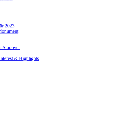
für 2023
 Monument
n Stopover
nterest & Highlights