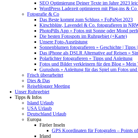
SEO Optimierung Deiner Texte im Jahre 2023 lei
WordPress Ladezeit optimieren mit Plug-ins & C
Fotografie & Co
Das Beste kommt zum Schluss » FoPaNet 2023
Kirschblüte, Lavendel & Co. fotografieren in NR
PhotoPills App » Fotos mit Sonne oder Mond perf
Die besten Fotospots im Ruhrgebiet (+Karte)
Unsere Foto-Ausrüstung
Sonnenblumen fotografieren » Geschichte | Tipps |
Das iPhone als DSLR Alternative auf Reisen » Si
Polarlichter fotografieren » Tipps und Anleitung
Fotos und Bilder verkleinern für den Blog » Mei
Gurushots » Anleitung für das Spiel um Fotos und 
Frisch überarbeitet
Dies & Das
Reiseblogger Meeting
Unser Ruhrgebiet
Tipps & Infos
Island Urlaub
USA Urlaub
Deutschland Urlaub
Europa
Färöer Inseln
GPS Koordinaten für Fotografen – Points of 
Irland