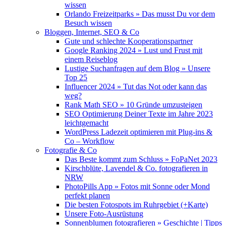
wissen
Orlando Freizeitparks » Das musst Du vor dem
Besuch wissen
Bloggen, Internet, SEO & Co
Gute und schlechte Kooperationspartner
Google Ranking 2024 » Lust und Frust mit
einem Reiseblog
Lustige Suchanfragen auf dem Blog » Unsere
Top 25
Influencer 2024 » Tut das Not oder kann das
weg?
Rank Math SEO » 10 Gründe umzusteigen
SEO Optimierung Deiner Texte im Jahre 2023
leichtgemacht
WordPress Ladezeit optimieren mit Plug-ins &
Co – Workflow
Fotografie & Co
Das Beste kommt zum Schluss » FoPaNet 2023
Kirschblüte, Lavendel & Co. fotografieren in
NRW
PhotoPills App » Fotos mit Sonne oder Mond
perfekt planen
Die besten Fotospots im Ruhrgebiet (+Karte)
Unsere Foto-Ausrüstung
Sonnenblumen fotografieren » Geschichte | Tipps