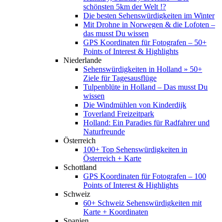
schönsten 5km der Welt !?
Die besten Sehenswürdigkeiten im Winter
Mit Drohne in Norwegen & die Lofoten –
das musst Du wissen
GPS Koordinaten für Fotografen – 50+
Points of Interest & Highlights
Niederlande
Sehenswürdigkeiten in Holland » 50+
Ziele für Tagesausflüge
Tulpenblüte in Holland – Das musst Du
wissen
Die Windmühlen von Kinderdijk
Toverland Freizeitpark
Holland: Ein Paradies für Radfahrer und
Naturfreunde
Österreich
100+ Top Sehenswürdigkeiten in
Österreich + Karte
Schottland
GPS Koordinaten für Fotografen – 100
Points of Interest & Highlights
Schweiz
60+ Schweiz Sehenswürdigkeiten mit
Karte + Koordinaten
Spanien