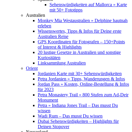
Sehenswürdigkeiten auf Mallorca » Karte
mit 50+ Fototipps
Australien
Monkey Mia Westaustralien » Delphine hautnah
erleben
Wissenswertes, Tipps & Infos für Deine erste
Australien Reise
GPS Koordinaten für Fotografen – 150+Points
of Interest & Highlights
20 lustige Gesetze in Australien und sonstige
Kuriositäten
Linksammlung Australien
Orient
Jordanien Karte mit 30+ Sehenswürdigkeiten
Petra Jordanien » Tipps, Wanderungen & Infos
Jordan Pass » Kosten, Online-Bestellung & Infos
für 2023
Petra Monastery Trail » 800 Stufen zum Ad-Deir
Monument
Petra » Indiana Jones Trail – Das musst Du
wissen
Wadi Rum – Das musst Du wissen
Dubai Sehenswürdigkeiten – Highlights für
Deinen Stopover
Neuseeland