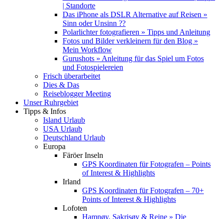
| Standorte
Das iPhone als DSLR Alternative auf Reisen »
Sinn oder Unsinn ??
Polarlichter fotografieren » Tipps und Anleitung
Fotos und Bilder verkleinern für den Blog »
Mein Workflow
Gurushots » Anleitung für das Spiel um Fotos
und Fotospielereien
Frisch überarbeitet
Dies & Das
Reiseblogger Meeting
Unser Ruhrgebiet
Tipps & Infos
Island Urlaub
USA Urlaub
Deutschland Urlaub
Europa
Färöer Inseln
GPS Koordinaten für Fotografen – Points
of Interest & Highlights
Irland
GPS Koordinaten für Fotografen – 70+
Points of Interest & Highlights
Lofoten
Hamnøy, Sakrisøy & Reine » Die