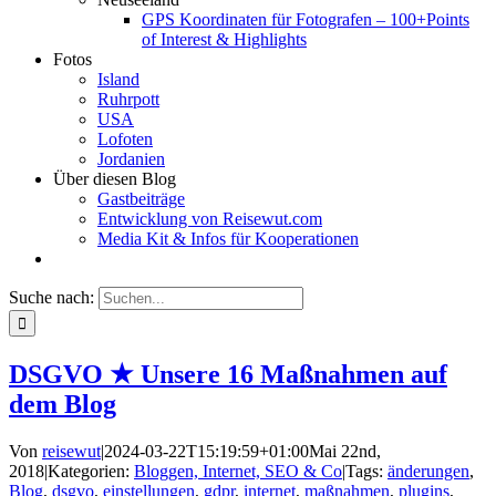
GPS Koordinaten für Fotografen – 100+Points
of Interest & Highlights
Fotos
Island
Ruhrpott
USA
Lofoten
Jordanien
Über diesen Blog
Gastbeiträge
Entwicklung von Reisewut.com
Media Kit & Infos für Kooperationen
Suche nach:
DSGVO ★ Unsere 16 Maßnahmen auf
dem Blog
Von
reisewut
|
2024-03-22T15:19:59+01:00
Mai 22nd,
2018
|
Kategorien:
Bloggen, Internet, SEO & Co
|
Tags:
änderungen
,
Blog
,
dsgvo
,
einstellungen
,
gdpr
,
internet
,
maßnahmen
,
plugins
,