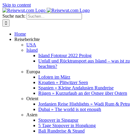
Skip to content
Suche nach:
Home
Reiseberichte
USA
Island
Island Fototour 2022 Prolog
Unfall und Rücktransport aus Island – was ist zu
beachten?
Europa
Lofoten im März
Kroatien » Plitwitzer Seen
Spanien » Kleine Andalusien Rundreise
Rügen » Kurzurlaub an der Ostsee über Ostern
Orient
Jordanien Reise Highlights » Wadi Rum & Petra
Dubai » The world is not enough
Asien
Stopover in Singapur
5 Tage Stopover in Hongkong
Bali Rundreise & Strand