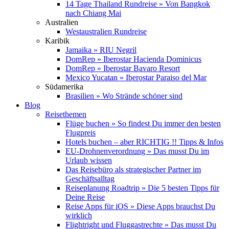
14 Tage Thailand Rundreise » Von Bangkok
nach Chiang Mai
Australien
Westaustralien Rundreise
Karibik
Jamaika » RIU Negril
DomRep » Iberostar Hacienda Dominicus
DomRep » Iberostar Bavaro Resort
Mexico Yucatan » Iberostar Paraiso del Mar
Südamerika
Brasilien » Wo Strände schöner sind
Blog
Reisethemen
Flüge buchen » So findest Du immer den besten
Flugpreis
Hotels buchen – aber RICHTIG !! Tipps & Infos
EU-Drohnenverordnung » Das musst Du im
Urlaub wissen
Das Reisebüro als strategischer Partner im
Geschäftsalltag
Reiseplanung Roadtrip » Die 5 besten Tipps für
Deine Reise
Reise Apps für iOS » Diese Apps brauchst Du
wirklich
Flightright und Fluggastrechte » Das musst Du