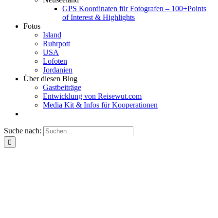
GPS Koordinaten für Fotografen – 100+Points
of Interest & Highlights
Fotos
Island
Ruhrpott
USA
Lofoten
Jordanien
Über diesen Blog
Gastbeiträge
Entwicklung von Reisewut.com
Media Kit & Infos für Kooperationen
Suche nach: