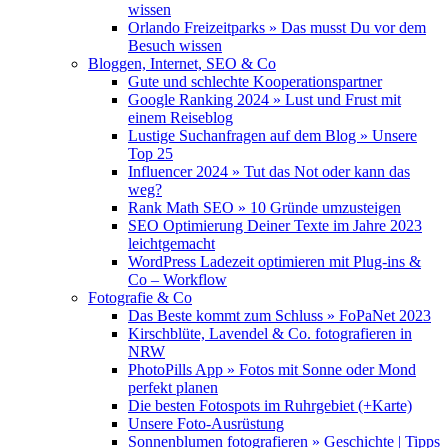
wissen
Orlando Freizeitparks » Das musst Du vor dem
Besuch wissen
Bloggen, Internet, SEO & Co
Gute und schlechte Kooperationspartner
Google Ranking 2024 » Lust und Frust mit
einem Reiseblog
Lustige Suchanfragen auf dem Blog » Unsere
Top 25
Influencer 2024 » Tut das Not oder kann das
weg?
Rank Math SEO » 10 Gründe umzusteigen
SEO Optimierung Deiner Texte im Jahre 2023
leichtgemacht
WordPress Ladezeit optimieren mit Plug-ins &
Co – Workflow
Fotografie & Co
Das Beste kommt zum Schluss » FoPaNet 2023
Kirschblüte, Lavendel & Co. fotografieren in
NRW
PhotoPills App » Fotos mit Sonne oder Mond
perfekt planen
Die besten Fotospots im Ruhrgebiet (+Karte)
Unsere Foto-Ausrüstung
Sonnenblumen fotografieren » Geschichte | Tipps