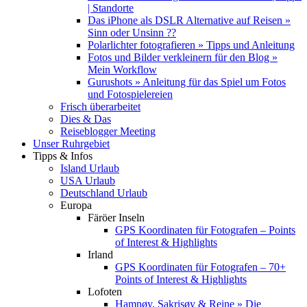
| Standorte
Das iPhone als DSLR Alternative auf Reisen »
Sinn oder Unsinn ??
Polarlichter fotografieren » Tipps und Anleitung
Fotos und Bilder verkleinern für den Blog »
Mein Workflow
Gurushots » Anleitung für das Spiel um Fotos
und Fotospielereien
Frisch überarbeitet
Dies & Das
Reiseblogger Meeting
Unser Ruhrgebiet
Tipps & Infos
Island Urlaub
USA Urlaub
Deutschland Urlaub
Europa
Färöer Inseln
GPS Koordinaten für Fotografen – Points
of Interest & Highlights
Irland
GPS Koordinaten für Fotografen – 70+
Points of Interest & Highlights
Lofoten
Hamnøy, Sakrisøy & Reine » Die