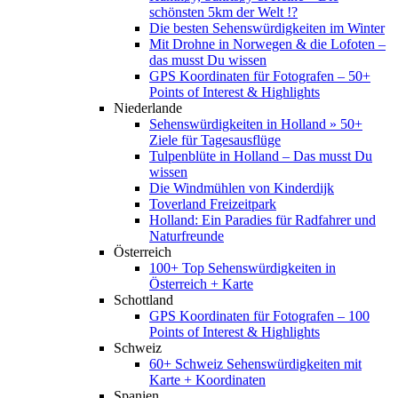
schönsten 5km der Welt !?
Die besten Sehenswürdigkeiten im Winter
Mit Drohne in Norwegen & die Lofoten –
das musst Du wissen
GPS Koordinaten für Fotografen – 50+
Points of Interest & Highlights
Niederlande
Sehenswürdigkeiten in Holland » 50+
Ziele für Tagesausflüge
Tulpenblüte in Holland – Das musst Du
wissen
Die Windmühlen von Kinderdijk
Toverland Freizeitpark
Holland: Ein Paradies für Radfahrer und
Naturfreunde
Österreich
100+ Top Sehenswürdigkeiten in
Österreich + Karte
Schottland
GPS Koordinaten für Fotografen – 100
Points of Interest & Highlights
Schweiz
60+ Schweiz Sehenswürdigkeiten mit
Karte + Koordinaten
Spanien