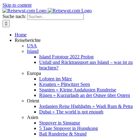
Skip to content
Suche nach:
Home
Reiseberichte
USA
Island
Island Fototour 2022 Prolog
Unfall und Rücktransport aus Island – was ist zu
beachten?
Europa
Lofoten im März
Kroatien » Plitwitzer Seen
Spanien » Kleine Andalusien Rundreise
Rügen » Kurzurlaub an der Ostsee über Ostern
Orient
Jordanien Reise Highlights » Wadi Rum & Petra
Dubai » The world is not enough
Asien
Stopover in Singapur
5 Tage Stopover in Hongkong
Bali Rundreise & Strand