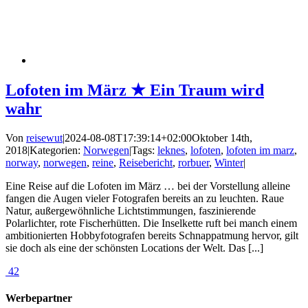
Lofoten im März ★ Ein Traum wird
wahr
Von
reisewut
|
2024-08-08T17:39:14+02:00
Oktober 14th,
2018
|
Kategorien:
Norwegen
|
Tags:
leknes
,
lofoten
,
lofoten im marz
,
norway
,
norwegen
,
reine
,
Reisebericht
,
rorbuer
,
Winter
|
Eine Reise auf die Lofoten im März … bei der Vorstellung alleine
fangen die Augen vieler Fotografen bereits an zu leuchten. Raue
Natur, außergewöhnliche Lichtstimmungen, faszinierende
Polarlichter, rote Fischerhütten. Die Inselkette ruft bei manch einem
ambitionierten Hobbyfotografen bereits Schnappatmung hervor, gilt
sie doch als eine der schönsten Locations der Welt. Das [...]
42
Werbepartner