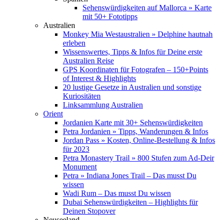
Sehenswürdigkeiten auf Mallorca » Karte
mit 50+ Fototipps
Australien
Monkey Mia Westaustralien » Delphine hautnah
erleben
Wissenswertes, Tipps & Infos für Deine erste
Australien Reise
GPS Koordinaten für Fotografen – 150+Points
of Interest & Highlights
20 lustige Gesetze in Australien und sonstige
Kuriositäten
Linksammlung Australien
Orient
Jordanien Karte mit 30+ Sehenswürdigkeiten
Petra Jordanien » Tipps, Wanderungen & Infos
Jordan Pass » Kosten, Online-Bestellung & Infos
für 2023
Petra Monastery Trail » 800 Stufen zum Ad-Deir
Monument
Petra » Indiana Jones Trail – Das musst Du
wissen
Wadi Rum – Das musst Du wissen
Dubai Sehenswürdigkeiten – Highlights für
Deinen Stopover
Neuseeland