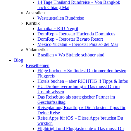
14 Tage Thailand Rundreise » Von Bangkok
nach Chiang Mai
Australien
Westaustralien Rundreise
Karibik
Jamaika » RIU Negril
DomRep » Iberostar Hacienda Dominicus
DomRep » Iberostar Bavaro Resort
Mexico Yucatan » Iberostar Paraiso del Mar
Südamerika
Brasilien » Wo Strände schöner sind
Blog
Reisethemen
Flüge buchen » So findest Du immer den besten
Flugpreis
Hotels buchen – aber RICHTIG !! Tipps & Infos
EU-Drohnenverordnung » Das musst Du im
Urlaub wissen
Das Reisebüro als strategischer Partner im
Geschäftsalltag
Reiseplanung Roadtrip » Die 5 besten Tipps für
Deine Reise
Reise Apps für iOS » Diese Apps brauchst Du
wirklich
Flightright und Fluggastrechte » Das musst Du