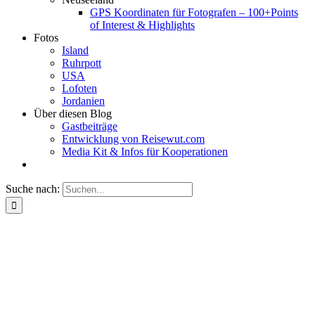
GPS Koordinaten für Fotografen – 100+Points
of Interest & Highlights
Fotos
Island
Ruhrpott
USA
Lofoten
Jordanien
Über diesen Blog
Gastbeiträge
Entwicklung von Reisewut.com
Media Kit & Infos für Kooperationen
Suche nach: