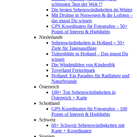
schönsten 5km der Welt !?
Die besten Sehenswürdigkeiten im Winter
Mit Drohne in Norwegen & die Lofoten –
das musst Du wissen
GPS Koordinaten für Fotografen – 50+
Points of Interest & Highlights
Niederlande
Sehenswürdigkeiten in Holland » 50+
Ziele für Tagesausflüge
Tulpenblüte in Holland – Das musst Du
wissen
Die Windmühlen von Kinderdijk
Toverland Freizeitpark
Holland: Ein Paradies für Radfahrer und
Naturfreunde
Österreich
100+ Top Sehenswürdigkeiten in
Österreich + Karte
Schottland
GPS Koordinaten für Fotografen – 100
Points of Interest & Highlights
Schweiz
60+ Schweiz Sehenswürdigkeiten mit
Karte + Koordinaten
Spanien