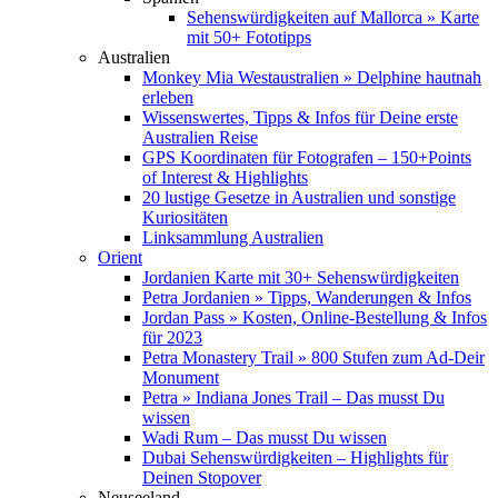
Sehenswürdigkeiten auf Mallorca » Karte
mit 50+ Fototipps
Australien
Monkey Mia Westaustralien » Delphine hautnah
erleben
Wissenswertes, Tipps & Infos für Deine erste
Australien Reise
GPS Koordinaten für Fotografen – 150+Points
of Interest & Highlights
20 lustige Gesetze in Australien und sonstige
Kuriositäten
Linksammlung Australien
Orient
Jordanien Karte mit 30+ Sehenswürdigkeiten
Petra Jordanien » Tipps, Wanderungen & Infos
Jordan Pass » Kosten, Online-Bestellung & Infos
für 2023
Petra Monastery Trail » 800 Stufen zum Ad-Deir
Monument
Petra » Indiana Jones Trail – Das musst Du
wissen
Wadi Rum – Das musst Du wissen
Dubai Sehenswürdigkeiten – Highlights für
Deinen Stopover
Neuseeland