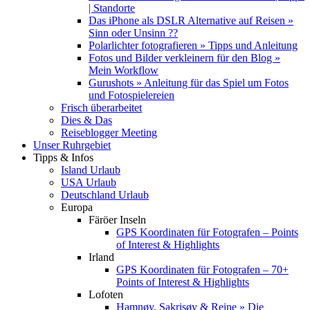
| Standorte
Das iPhone als DSLR Alternative auf Reisen »
Sinn oder Unsinn ??
Polarlichter fotografieren » Tipps und Anleitung
Fotos und Bilder verkleinern für den Blog »
Mein Workflow
Gurushots » Anleitung für das Spiel um Fotos
und Fotospielereien
Frisch überarbeitet
Dies & Das
Reiseblogger Meeting
Unser Ruhrgebiet
Tipps & Infos
Island Urlaub
USA Urlaub
Deutschland Urlaub
Europa
Färöer Inseln
GPS Koordinaten für Fotografen – Points
of Interest & Highlights
Irland
GPS Koordinaten für Fotografen – 70+
Points of Interest & Highlights
Lofoten
Hamnøy, Sakrisøy & Reine » Die