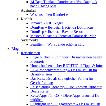
14 Tage Thailand Rundreise » Von Bangkok
nach Chiang Mai
Australien
Westaustralien Rundreise
Karibik
Jamaika » RIU Negril
DomRep » Iberostar Hacienda Dominicus
DomRep » Iberostar Bavaro Resort
Mexico Yucatan » Iberostar Paraiso del Mar
Südamerika
Brasilien » Wo Strände schöner sind
Blog
Reisethemen
Flüge buchen » So findest Du immer den besten
Flugpreis
Hotels buchen – aber RICHTIG !! Tipps & Infos
EU-Drohnenverordnung » Das musst Du im
Urlaub wissen
Das Reisebüro als strategischer Partner im
Geschäftsalltag
Reiseplanung Roadtrip » Die 5 besten Tipps für
Deine Reise
Reise Apps für iOS » Diese Apps brauchst Du
wirklich
Flightright und Fluggastrechte » Das musst Du