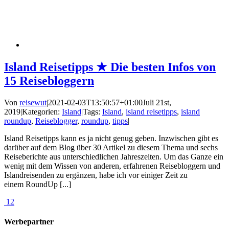
Island Reisetipps ★ Die besten Infos von
15 Reisebloggern
Von
reisewut
|
2021-02-03T13:50:57+01:00
Juli 21st,
2019
|
Kategorien:
Island
|
Tags:
Island
,
island reisetipps
,
island
roundup
,
Reiseblogger
,
roundup
,
tipps
|
Island Reisetipps kann es ja nicht genug geben. Inzwischen gibt es
darüber auf dem Blog über 30 Artikel zu diesem Thema und sechs
Reiseberichte aus unterschiedlichen Jahreszeiten. Um das Ganze ein
wenig mit dem Wissen von anderen, erfahrenen Reisebloggern und
Islandreisenden zu ergänzen, habe ich vor einiger Zeit zu
einem RoundUp [...]
12
Werbepartner