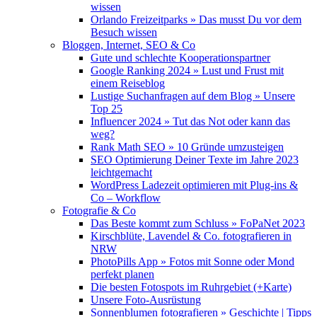
wissen
Orlando Freizeitparks » Das musst Du vor dem
Besuch wissen
Bloggen, Internet, SEO & Co
Gute und schlechte Kooperationspartner
Google Ranking 2024 » Lust und Frust mit
einem Reiseblog
Lustige Suchanfragen auf dem Blog » Unsere
Top 25
Influencer 2024 » Tut das Not oder kann das
weg?
Rank Math SEO » 10 Gründe umzusteigen
SEO Optimierung Deiner Texte im Jahre 2023
leichtgemacht
WordPress Ladezeit optimieren mit Plug-ins &
Co – Workflow
Fotografie & Co
Das Beste kommt zum Schluss » FoPaNet 2023
Kirschblüte, Lavendel & Co. fotografieren in
NRW
PhotoPills App » Fotos mit Sonne oder Mond
perfekt planen
Die besten Fotospots im Ruhrgebiet (+Karte)
Unsere Foto-Ausrüstung
Sonnenblumen fotografieren » Geschichte | Tipps