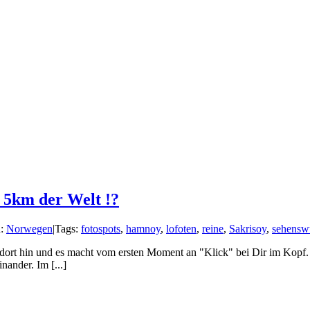
 5km der Welt !?
n:
Norwegen
|
Tags:
fotospots
,
hamnoy
,
lofoten
,
reine
,
Sakrisoy
,
sehensw
st dort hin und es macht vom ersten Moment an "Klick" bei Dir im Kop
nander. Im [...]