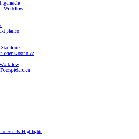
chtgemacht
o – Workflow
W
ekt planen
 Standorte
nn oder Unsinn ??
n Workflow
Fotospielereien
Interest & Highlights