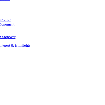
für 2023
 Monument
n Stopover
nterest & Highlights