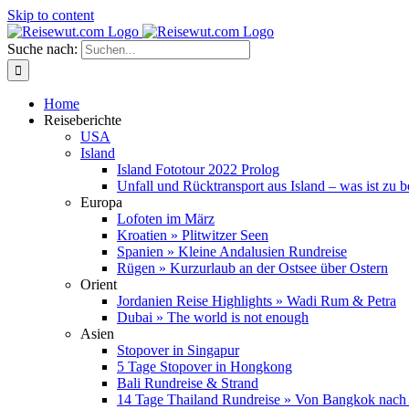
Skip to content
Suche nach:
Home
Reiseberichte
USA
Island
Island Fototour 2022 Prolog
Unfall und Rücktransport aus Island – was ist zu 
Europa
Lofoten im März
Kroatien » Plitwitzer Seen
Spanien » Kleine Andalusien Rundreise
Rügen » Kurzurlaub an der Ostsee über Ostern
Orient
Jordanien Reise Highlights » Wadi Rum & Petra
Dubai » The world is not enough
Asien
Stopover in Singapur
5 Tage Stopover in Hongkong
Bali Rundreise & Strand
14 Tage Thailand Rundreise » Von Bangkok nach