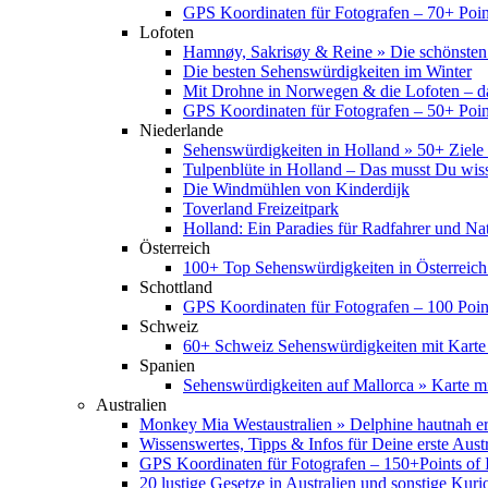
GPS Koordinaten für Fotografen – 70+ Point
Lofoten
Hamnøy, Sakrisøy & Reine » Die schönsten
Die besten Sehenswürdigkeiten im Winter
Mit Drohne in Norwegen & die Lofoten – d
GPS Koordinaten für Fotografen – 50+ Point
Niederlande
Sehenswürdigkeiten in Holland » 50+ Ziele 
Tulpenblüte in Holland – Das musst Du wis
Die Windmühlen von Kinderdijk
Toverland Freizeitpark
Holland: Ein Paradies für Radfahrer und Na
Österreich
100+ Top Sehenswürdigkeiten in Österreich
Schottland
GPS Koordinaten für Fotografen – 100 Point
Schweiz
60+ Schweiz Sehenswürdigkeiten mit Karte
Spanien
Sehenswürdigkeiten auf Mallorca » Karte mi
Australien
Monkey Mia Westaustralien » Delphine hautnah e
Wissenswertes, Tipps & Infos für Deine erste Aust
GPS Koordinaten für Fotografen – 150+Points of I
20 lustige Gesetze in Australien und sonstige Kurio