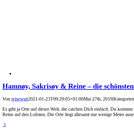
Hamnøy, Sakrisøy & Reine – die schönsten
Von
reisewut
|
2021-01-23T09:29:05+01:00
Mai 27th, 2019
|
Kategorie
Es gibt ja Orte auf dieser Welt, die catchen Dich einfach. Du komm
Reine auf den Lofoten. Die Orte liegt allesamt nur wenige Meter ausei
1