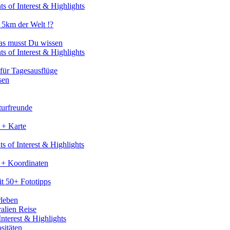
s of Interest & Highlights
 5km der Welt !?
as musst Du wissen
s of Interest & Highlights
für Tagesausflüge
sen
turfreunde
 + Karte
s of Interest & Highlights
 + Koordinaten
t 50+ Fototipps
rleben
ralien Reise
nterest & Highlights
sitäten