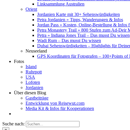
Linksammlung Australien
Orient
Jordanien Karte mit 30+ Sehenswürdigkeiten
Petra Jordanien » Tipps, Wanderungen & Infos
Jordan Pass » Kosten, Online-Bestellung & Infos 
Petra Monastery Trail » 800 Stufen zum Ad-Deir
Petra » Indiana Jones Trail – Das musst Du wissen
Wadi Rum – Das musst Du wissen
Dubai Sehenswürdigkeiten – Highlights für Deine
Neuseeland
GPS Koordinaten für Fotografen – 100+Points of I
Fotos
Island
Ruhrpott
USA
Lofoten
Jordanien
Über diesen Blog
Gastbeiträge
Entwicklung von Reisewut.com
Media Kit & Infos für Kooperationen
Suche nach: