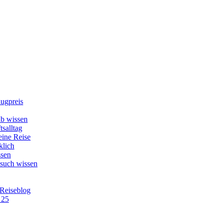
lugpreis
b wissen
tsalltag
eine Reise
klich
ssen
esuch wissen
 Reiseblog
 25