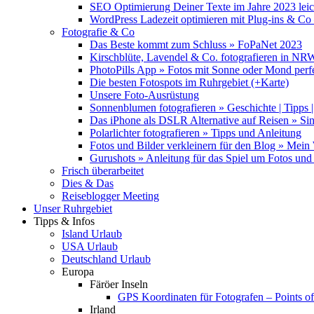
SEO Optimierung Deiner Texte im Jahre 2023 lei
WordPress Ladezeit optimieren mit Plug-ins & C
Fotografie & Co
Das Beste kommt zum Schluss » FoPaNet 2023
Kirschblüte, Lavendel & Co. fotografieren in NR
PhotoPills App » Fotos mit Sonne oder Mond perf
Die besten Fotospots im Ruhrgebiet (+Karte)
Unsere Foto-Ausrüstung
Sonnenblumen fotografieren » Geschichte | Tipps |
Das iPhone als DSLR Alternative auf Reisen » Si
Polarlichter fotografieren » Tipps und Anleitung
Fotos und Bilder verkleinern für den Blog » Mei
Gurushots » Anleitung für das Spiel um Fotos und 
Frisch überarbeitet
Dies & Das
Reiseblogger Meeting
Unser Ruhrgebiet
Tipps & Infos
Island Urlaub
USA Urlaub
Deutschland Urlaub
Europa
Färöer Inseln
GPS Koordinaten für Fotografen – Points of 
Irland