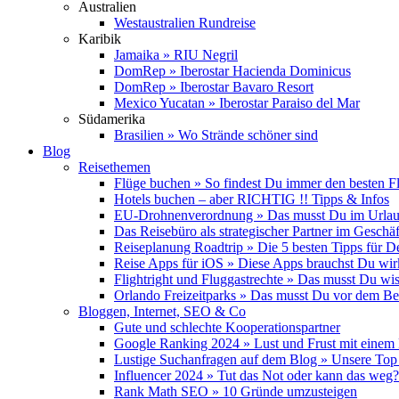
Australien
Westaustralien Rundreise
Karibik
Jamaika » RIU Negril
DomRep » Iberostar Hacienda Dominicus
DomRep » Iberostar Bavaro Resort
Mexico Yucatan » Iberostar Paraiso del Mar
Südamerika
Brasilien » Wo Strände schöner sind
Blog
Reisethemen
Flüge buchen » So findest Du immer den besten F
Hotels buchen – aber RICHTIG !! Tipps & Infos
EU-Drohnenverordnung » Das musst Du im Urlau
Das Reisebüro als strategischer Partner im Geschäf
Reiseplanung Roadtrip » Die 5 besten Tipps für D
Reise Apps für iOS » Diese Apps brauchst Du wir
Flightright und Fluggastrechte » Das musst Du wi
Orlando Freizeitparks » Das musst Du vor dem B
Bloggen, Internet, SEO & Co
Gute und schlechte Kooperationspartner
Google Ranking 2024 » Lust und Frust mit einem
Lustige Suchanfragen auf dem Blog » Unsere Top
Influencer 2024 » Tut das Not oder kann das weg?
Rank Math SEO » 10 Gründe umzusteigen