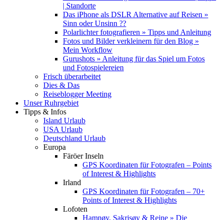
| Standorte
Das iPhone als DSLR Alternative auf Reisen »
Sinn oder Unsinn ??
Polarlichter fotografieren » Tipps und Anleitung
Fotos und Bilder verkleinern für den Blog »
Mein Workflow
Gurushots » Anleitung für das Spiel um Fotos
und Fotospielereien
Frisch überarbeitet
Dies & Das
Reiseblogger Meeting
Unser Ruhrgebiet
Tipps & Infos
Island Urlaub
USA Urlaub
Deutschland Urlaub
Europa
Färöer Inseln
GPS Koordinaten für Fotografen – Points
of Interest & Highlights
Irland
GPS Koordinaten für Fotografen – 70+
Points of Interest & Highlights
Lofoten
Hamnøy, Sakrisøy & Reine » Die