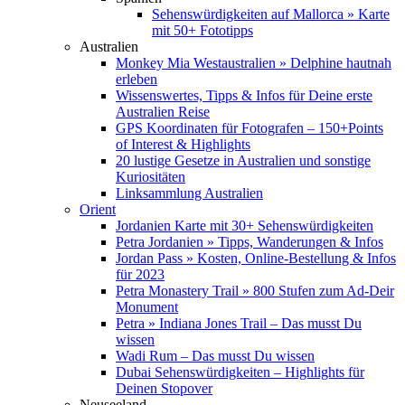
Sehenswürdigkeiten auf Mallorca » Karte
mit 50+ Fototipps
Australien
Monkey Mia Westaustralien » Delphine hautnah
erleben
Wissenswertes, Tipps & Infos für Deine erste
Australien Reise
GPS Koordinaten für Fotografen – 150+Points
of Interest & Highlights
20 lustige Gesetze in Australien und sonstige
Kuriositäten
Linksammlung Australien
Orient
Jordanien Karte mit 30+ Sehenswürdigkeiten
Petra Jordanien » Tipps, Wanderungen & Infos
Jordan Pass » Kosten, Online-Bestellung & Infos
für 2023
Petra Monastery Trail » 800 Stufen zum Ad-Deir
Monument
Petra » Indiana Jones Trail – Das musst Du
wissen
Wadi Rum – Das musst Du wissen
Dubai Sehenswürdigkeiten – Highlights für
Deinen Stopover
Neuseeland