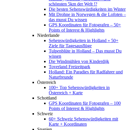
schönsten 5km der Welt !?
Die besten Sehenswürdigkeiten im Winter
Mit Drohne in Norwegen & die Lofoten –
das musst Du wissen
GPS Koordinaten für Fotografen – 50+
Points of Interest & Highlights
Niederlande
Sehenswürdigkeiten in Holland » 50+
Ziele für Tagesausflüge
Tulpenblüte in Holland – Das musst Du
wissen
Die Windmühlen von Kinderdijk
Toverland Freizeitpark
Holland: Ein Paradies für Radfahrer und
Naturfreunde
Österreich
100+ Top Sehenswürdigkeiten in
Österreich + Karte
Schottland
GPS Koordinaten für Fotografen – 100
Points of Interest & Highlights
Schweiz
60+ Schweiz Sehenswürdigkeiten mit
Karte + Koordinaten
Spanien