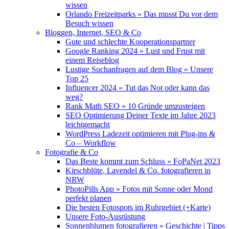
wissen
Orlando Freizeitparks » Das musst Du vor dem
Besuch wissen
Bloggen, Internet, SEO & Co
Gute und schlechte Kooperationspartner
Google Ranking 2024 » Lust und Frust mit
einem Reiseblog
Lustige Suchanfragen auf dem Blog » Unsere
Top 25
Influencer 2024 » Tut das Not oder kann das
weg?
Rank Math SEO » 10 Gründe umzusteigen
SEO Optimierung Deiner Texte im Jahre 2023
leichtgemacht
WordPress Ladezeit optimieren mit Plug-ins &
Co – Workflow
Fotografie & Co
Das Beste kommt zum Schluss » FoPaNet 2023
Kirschblüte, Lavendel & Co. fotografieren in
NRW
PhotoPills App » Fotos mit Sonne oder Mond
perfekt planen
Die besten Fotospots im Ruhrgebiet (+Karte)
Unsere Foto-Ausrüstung
Sonnenblumen fotografieren » Geschichte | Tipps