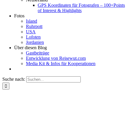
GPS Koordinaten für Fotografen – 100+Points
of Interest & Highlights
Fotos
Island
Ruhrpott
USA
Lofoten
Jordanien
Über diesen Blog
Gastbeiträge
Entwicklung von Reisewut.com
Media Kit & Infos für Kooperationen
Suche nach: