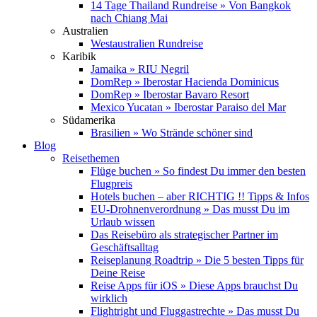
14 Tage Thailand Rundreise » Von Bangkok
nach Chiang Mai
Australien
Westaustralien Rundreise
Karibik
Jamaika » RIU Negril
DomRep » Iberostar Hacienda Dominicus
DomRep » Iberostar Bavaro Resort
Mexico Yucatan » Iberostar Paraiso del Mar
Südamerika
Brasilien » Wo Strände schöner sind
Blog
Reisethemen
Flüge buchen » So findest Du immer den besten
Flugpreis
Hotels buchen – aber RICHTIG !! Tipps & Infos
EU-Drohnenverordnung » Das musst Du im
Urlaub wissen
Das Reisebüro als strategischer Partner im
Geschäftsalltag
Reiseplanung Roadtrip » Die 5 besten Tipps für
Deine Reise
Reise Apps für iOS » Diese Apps brauchst Du
wirklich
Flightright und Fluggastrechte » Das musst Du