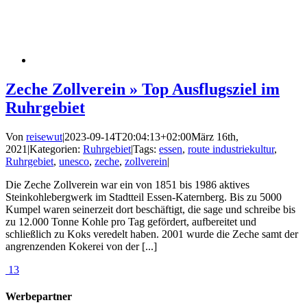
Zeche Zollverein » Top Ausflugsziel im
Ruhrgebiet
Von
reisewut
|
2023-09-14T20:04:13+02:00
März 16th,
2021
|
Kategorien:
Ruhrgebiet
|
Tags:
essen
,
route industriekultur
,
Ruhrgebiet
,
unesco
,
zeche
,
zollverein
|
Die Zeche Zollverein war ein von 1851 bis 1986 aktives
Steinkohlebergwerk im Stadtteil Essen-Katernberg. Bis zu 5000
Kumpel waren seinerzeit dort beschäftigt, die sage und schreibe bis
zu 12.000 Tonne Kohle pro Tag gefördert, aufbereitet und
schließlich zu Koks veredelt haben. 2001 wurde die Zeche samt der
angrenzenden Kokerei von der [...]
13
Werbepartner