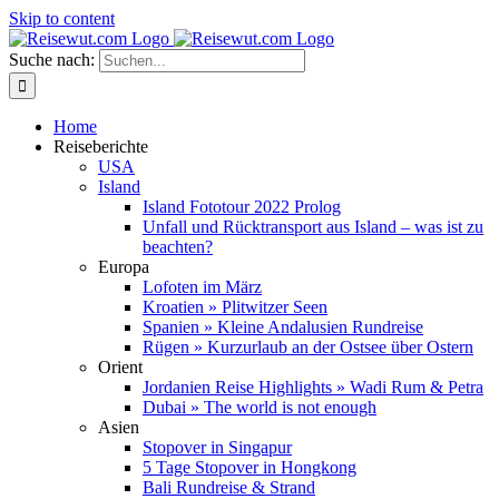
Skip to content
Suche nach:
Home
Reiseberichte
USA
Island
Island Fototour 2022 Prolog
Unfall und Rücktransport aus Island – was ist zu
beachten?
Europa
Lofoten im März
Kroatien » Plitwitzer Seen
Spanien » Kleine Andalusien Rundreise
Rügen » Kurzurlaub an der Ostsee über Ostern
Orient
Jordanien Reise Highlights » Wadi Rum & Petra
Dubai » The world is not enough
Asien
Stopover in Singapur
5 Tage Stopover in Hongkong
Bali Rundreise & Strand