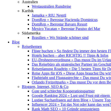
Australien
Westaustralien Rundreise
Karibik
Jamaika » RIU Negril
DomRep » Iberostar Hacienda Dominicus
DomRep » Iberostar Bavaro Resort
Mexico Yucatan » Iberostar Paraiso del Mar
Südamerika
Brasilien » Wo Strände schöner sind
Blog
Reisethemen
Flüge buchen » So findest Du immer den besten F
Hotels buchen – aber RICHTIG !! Tipps & Infos
EU-Drohnenverordnung » Das musst Du im Urlau
Das Reisebüro als strategischer Partner im Geschäf
Reiseplanung Roadtrip » Die 5 besten Tipps für D
Reise Apps für iOS » Diese Apps brauchst Du wir
Flightright und Fluggastrechte » Das musst Du wi
Orlando Freizeitparks » Das musst Du vor dem B
Bloggen, Internet, SEO & Co
Gute und schlechte Kooperationspartner
Google Ranking 2024 » Lust und Frust mit einem
Lustige Suchanfragen auf dem Blog » Unsere Top
Influencer 2024 » Tut das Not oder kann das weg?
Rank Math SEO » 10 Gründe umzusteigen