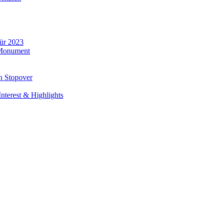
für 2023
 Monument
n Stopover
nterest & Highlights