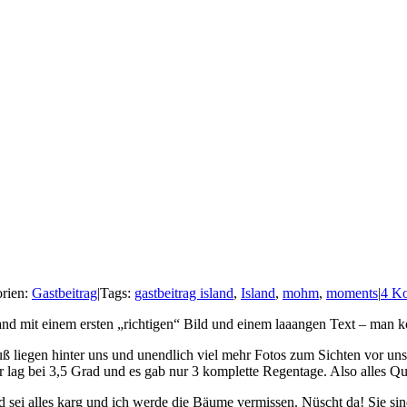
rien:
Gastbeitrag
|
Tags:
gastbeitrag island
,
Island
,
mohm
,
moments
|
4 K
d mit einem ersten „richtigen“ Bild und einem laaangen Text – man kö
liegen hinter uns und unendlich viel mehr Fotos zum Sichten vor uns. 
 lag bei 3,5 Grad und es gab nur 3 komplette Regentage. Also alles Qua
ei alles karg und ich werde die Bäume vermissen. Nüscht da! Sie sind ha