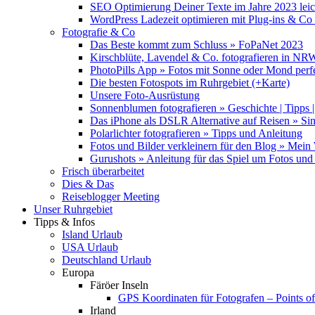
SEO Optimierung Deiner Texte im Jahre 2023 lei
WordPress Ladezeit optimieren mit Plug-ins & C
Fotografie & Co
Das Beste kommt zum Schluss » FoPaNet 2023
Kirschblüte, Lavendel & Co. fotografieren in NR
PhotoPills App » Fotos mit Sonne oder Mond perf
Die besten Fotospots im Ruhrgebiet (+Karte)
Unsere Foto-Ausrüstung
Sonnenblumen fotografieren » Geschichte | Tipps |
Das iPhone als DSLR Alternative auf Reisen » Si
Polarlichter fotografieren » Tipps und Anleitung
Fotos und Bilder verkleinern für den Blog » Mei
Gurushots » Anleitung für das Spiel um Fotos und 
Frisch überarbeitet
Dies & Das
Reiseblogger Meeting
Unser Ruhrgebiet
Tipps & Infos
Island Urlaub
USA Urlaub
Deutschland Urlaub
Europa
Färöer Inseln
GPS Koordinaten für Fotografen – Points of 
Irland