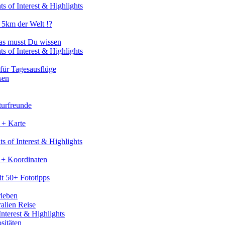
s of Interest & Highlights
 5km der Welt !?
as musst Du wissen
s of Interest & Highlights
für Tagesausflüge
sen
turfreunde
 + Karte
s of Interest & Highlights
 + Koordinaten
t 50+ Fototipps
rleben
ralien Reise
nterest & Highlights
sitäten