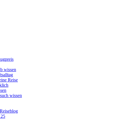
lugpreis
b wissen
tsalltag
eine Reise
klich
ssen
esuch wissen
 Reiseblog
 25