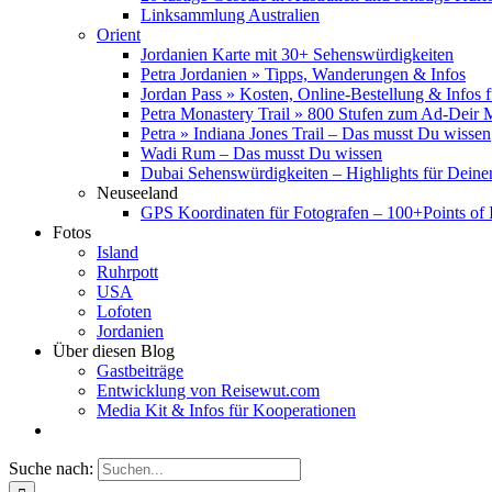
Linksammlung Australien
Orient
Jordanien Karte mit 30+ Sehenswürdigkeiten
Petra Jordanien » Tipps, Wanderungen & Infos
Jordan Pass » Kosten, Online-Bestellung & Infos 
Petra Monastery Trail » 800 Stufen zum Ad-Deir
Petra » Indiana Jones Trail – Das musst Du wissen
Wadi Rum – Das musst Du wissen
Dubai Sehenswürdigkeiten – Highlights für Deine
Neuseeland
GPS Koordinaten für Fotografen – 100+Points of I
Fotos
Island
Ruhrpott
USA
Lofoten
Jordanien
Über diesen Blog
Gastbeiträge
Entwicklung von Reisewut.com
Media Kit & Infos für Kooperationen
Suche nach: