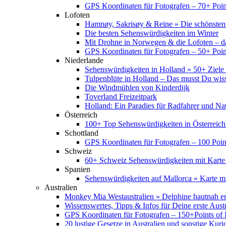
GPS Koordinaten für Fotografen – 70+ Point
Lofoten
Hamnøy, Sakrisøy & Reine » Die schönsten
Die besten Sehenswürdigkeiten im Winter
Mit Drohne in Norwegen & die Lofoten – d
GPS Koordinaten für Fotografen – 50+ Point
Niederlande
Sehenswürdigkeiten in Holland » 50+ Ziele 
Tulpenblüte in Holland – Das musst Du wis
Die Windmühlen von Kinderdijk
Toverland Freizeitpark
Holland: Ein Paradies für Radfahrer und Na
Österreich
100+ Top Sehenswürdigkeiten in Österreich
Schottland
GPS Koordinaten für Fotografen – 100 Point
Schweiz
60+ Schweiz Sehenswürdigkeiten mit Karte
Spanien
Sehenswürdigkeiten auf Mallorca » Karte mi
Australien
Monkey Mia Westaustralien » Delphine hautnah e
Wissenswertes, Tipps & Infos für Deine erste Aust
GPS Koordinaten für Fotografen – 150+Points of I
20 lustige Gesetze in Australien und sonstige Kurio