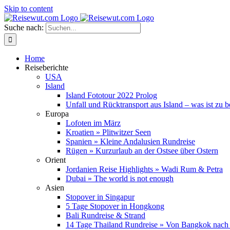
Skip to content
Suche nach:
Home
Reiseberichte
USA
Island
Island Fototour 2022 Prolog
Unfall und Rücktransport aus Island – was ist zu 
Europa
Lofoten im März
Kroatien » Plitwitzer Seen
Spanien » Kleine Andalusien Rundreise
Rügen » Kurzurlaub an der Ostsee über Ostern
Orient
Jordanien Reise Highlights » Wadi Rum & Petra
Dubai » The world is not enough
Asien
Stopover in Singapur
5 Tage Stopover in Hongkong
Bali Rundreise & Strand
14 Tage Thailand Rundreise » Von Bangkok nach