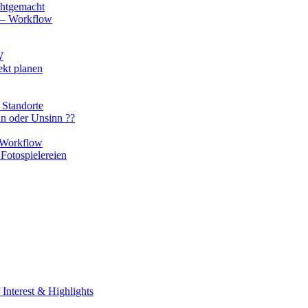
chtgemacht
o – Workflow
W
ekt planen
 Standorte
nn oder Unsinn ??
n Workflow
Fotospielereien
Interest & Highlights