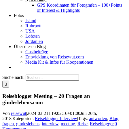
GPS Koordinaten für Fotografen – 100+Points
of Interest & Highlights
Fotos
Island
Ruhrpott
USA
Lofoten
Jordanien
Über diesen Blog
Gastbeiträge
Entwicklung von Reisewut.com
Media Kit & Infos für Kooperationen
Suche nach:
Reiseblogger Meeting – 20 Fragen an
gindeslebens.com
Von
reisewut
|
2024-03-21T19:02:16+01:00
Juli 26th,
2018
|
Kategorien:
Reiseblogger Interview
|
Tags:
antworten
,
Blog
,
fragen
,
gindeslebens
,
interview
,
meeting
,
Reise
,
Reiseblogger
|
0
Kommentare