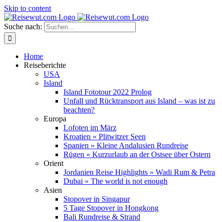
Skip to content
Suche nach:
Home
Reiseberichte
USA
Island
Island Fototour 2022 Prolog
Unfall und Rücktransport aus Island – was ist zu
beachten?
Europa
Lofoten im März
Kroatien » Plitwitzer Seen
Spanien » Kleine Andalusien Rundreise
Rügen » Kurzurlaub an der Ostsee über Ostern
Orient
Jordanien Reise Highlights » Wadi Rum & Petra
Dubai » The world is not enough
Asien
Stopover in Singapur
5 Tage Stopover in Hongkong
Bali Rundreise & Strand