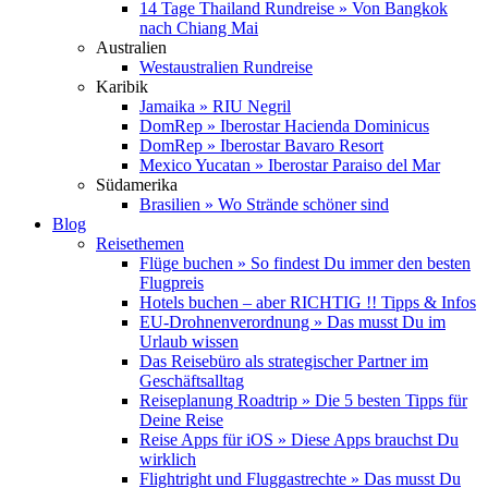
14 Tage Thailand Rundreise » Von Bangkok
nach Chiang Mai
Australien
Westaustralien Rundreise
Karibik
Jamaika » RIU Negril
DomRep » Iberostar Hacienda Dominicus
DomRep » Iberostar Bavaro Resort
Mexico Yucatan » Iberostar Paraiso del Mar
Südamerika
Brasilien » Wo Strände schöner sind
Blog
Reisethemen
Flüge buchen » So findest Du immer den besten
Flugpreis
Hotels buchen – aber RICHTIG !! Tipps & Infos
EU-Drohnenverordnung » Das musst Du im
Urlaub wissen
Das Reisebüro als strategischer Partner im
Geschäftsalltag
Reiseplanung Roadtrip » Die 5 besten Tipps für
Deine Reise
Reise Apps für iOS » Diese Apps brauchst Du
wirklich
Flightright und Fluggastrechte » Das musst Du