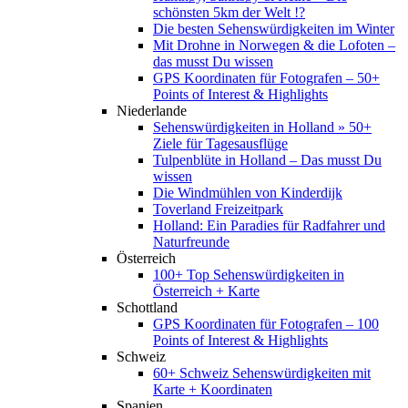
schönsten 5km der Welt !?
Die besten Sehenswürdigkeiten im Winter
Mit Drohne in Norwegen & die Lofoten –
das musst Du wissen
GPS Koordinaten für Fotografen – 50+
Points of Interest & Highlights
Niederlande
Sehenswürdigkeiten in Holland » 50+
Ziele für Tagesausflüge
Tulpenblüte in Holland – Das musst Du
wissen
Die Windmühlen von Kinderdijk
Toverland Freizeitpark
Holland: Ein Paradies für Radfahrer und
Naturfreunde
Österreich
100+ Top Sehenswürdigkeiten in
Österreich + Karte
Schottland
GPS Koordinaten für Fotografen – 100
Points of Interest & Highlights
Schweiz
60+ Schweiz Sehenswürdigkeiten mit
Karte + Koordinaten
Spanien