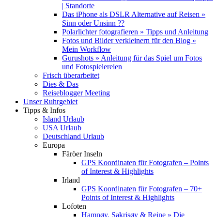
| Standorte
Das iPhone als DSLR Alternative auf Reisen »
Sinn oder Unsinn ??
Polarlichter fotografieren » Tipps und Anleitung
Fotos und Bilder verkleinern für den Blog »
Mein Workflow
Gurushots » Anleitung für das Spiel um Fotos
und Fotospielereien
Frisch überarbeitet
Dies & Das
Reiseblogger Meeting
Unser Ruhrgebiet
Tipps & Infos
Island Urlaub
USA Urlaub
Deutschland Urlaub
Europa
Färöer Inseln
GPS Koordinaten für Fotografen – Points
of Interest & Highlights
Irland
GPS Koordinaten für Fotografen – 70+
Points of Interest & Highlights
Lofoten
Hamnøy, Sakrisøy & Reine » Die