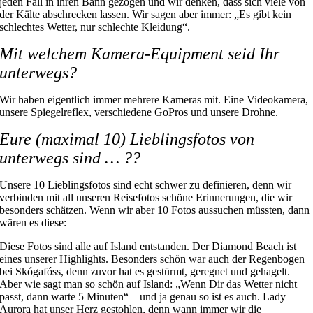
jeden Fall in ihren Bann gezogen und wir denken, dass sich viele von
der Kälte abschrecken lassen. Wir sagen aber immer: „Es gibt kein
schlechtes Wetter, nur schlechte Kleidung“.
Mit welchem Kamera-Equipment seid Ihr
unterwegs?
Wir haben eigentlich immer mehrere Kameras mit. Eine Videokamera,
unsere Spiegelreflex, verschiedene GoPros und unsere Drohne.
Eure (maximal 10) Lieblingsfotos von
unterwegs sind … ??
Unsere 10 Lieblingsfotos sind echt schwer zu definieren, denn wir
verbinden mit all unseren Reisefotos schöne Erinnerungen, die wir
besonders schätzen. Wenn wir aber 10 Fotos aussuchen müssten, dann
wären es diese:
Diese Fotos sind alle auf Island entstanden. Der Diamond Beach ist
eines unserer Highlights. Besonders schön war auch der Regenbogen
bei Skógafóss, denn zuvor hat es gestürmt, geregnet und gehagelt.
Aber wie sagt man so schön auf Island: „Wenn Dir das Wetter nicht
passt, dann warte 5 Minuten“ – und ja genau so ist es auch. Lady
Aurora hat unser Herz gestohlen, denn wann immer wir die