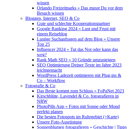
wissen
Orlando Freizeitparks » Das musst Du vor dem
Besuch wissen
Bloggen, Internet, SEO & Co
Gute und schlechte Kooperationspartner
Google Ranking 2024 » Lust und Frust mit
einem Reiseblog
Lustige Suchanfragen auf dem Blog » Unsere
Top 25
Influencer 2024 » Tut das Not oder kann das
weg?
Rank Math SEO » 10 Gründe umzusteigen
SEO Optimierung Deiner Texte im Jahre 2023
leichtgemacht
WordPress Ladezeit optimieren mit Plug-ins &
Co – Workflow
Fotografie & Co
Das Beste kommt zum Schluss » FoPaNet 2023
Kirschblüte, Lavendel & Co. fotografieren in
NRW
PhotoPills App » Fotos mit Sonne oder Mond
perfekt planen
Die besten Fotospots im Ruhrgebiet (+Karte)
Unsere Foto-Ausrüstung
Sonnenblumen fotografieren » Geschichte | Tipps