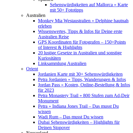
Sehenswürdigkeiten auf Mallorca » Karte
mit 50+ Fototipps
Australien
Monkey Mia Westaustralien » Delphine hautnah
erleben
Wissenswertes, Tipps & Infos für Deine erste
Australien Reise
GPS Koordinaten für Fotografen – 150+Points
of Interest & Highlights
20 lustige Gesetze in Australien und sonstige
Kuriositäten
Linksammlung Australien
Orient
Jordanien Karte mit 30+ Sehenswürdigkeiten
Petra Jordanien » Tipps, Wanderungen & Infos
Jordan Pass » Kosten, Online-Bestellung & Infos
für 2023
Petra Monastery Trail » 800 Stufen zum Ad-Deir
Monument
Petra » Indiana Jones Trail – Das musst Du
wissen
Wadi Rum – Das musst Du wissen
Dubai Sehenswürdigkeiten – Highlights für
Deinen Stopover
Neuseeland