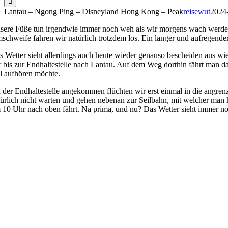
Lantau – Ngong Ping – Disneyland Hong Kong – Peak
reisewut
2024
sere Füße tun irgendwie immer noch weh als wir morgens wach werde
schweife fahren wir natürlich trotzdem los. Ein langer und aufregend
s Wetter sieht allerdings auch heute wieder genauso bescheiden aus wie
r bis zur Endhaltestelle nach Lantau. Auf dem Weg dorthin fährt man da
l aufhören möchte.
 der Endhaltestelle angekommen flüchten wir erst einmal in die angren
türlich nicht warten und gehen nebenan zur Seilbahn, mit welcher man h
 10 Uhr nach oben fährt. Na prima, und nu? Das Wetter sieht immer no