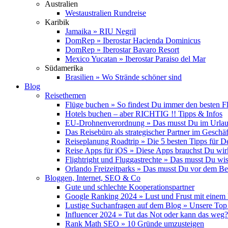
Australien
Westaustralien Rundreise
Karibik
Jamaika » RIU Negril
DomRep » Iberostar Hacienda Dominicus
DomRep » Iberostar Bavaro Resort
Mexico Yucatan » Iberostar Paraiso del Mar
Südamerika
Brasilien » Wo Strände schöner sind
Blog
Reisethemen
Flüge buchen » So findest Du immer den besten F
Hotels buchen – aber RICHTIG !! Tipps & Infos
EU-Drohnenverordnung » Das musst Du im Urlau
Das Reisebüro als strategischer Partner im Geschäf
Reiseplanung Roadtrip » Die 5 besten Tipps für D
Reise Apps für iOS » Diese Apps brauchst Du wir
Flightright und Fluggastrechte » Das musst Du wi
Orlando Freizeitparks » Das musst Du vor dem B
Bloggen, Internet, SEO & Co
Gute und schlechte Kooperationspartner
Google Ranking 2024 » Lust und Frust mit einem
Lustige Suchanfragen auf dem Blog » Unsere Top
Influencer 2024 » Tut das Not oder kann das weg?
Rank Math SEO » 10 Gründe umzusteigen