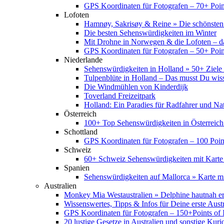
GPS Koordinaten für Fotografen – 70+ Point
Lofoten
Hamnøy, Sakrisøy & Reine » Die schönsten
Die besten Sehenswürdigkeiten im Winter
Mit Drohne in Norwegen & die Lofoten – d
GPS Koordinaten für Fotografen – 50+ Point
Niederlande
Sehenswürdigkeiten in Holland » 50+ Ziele 
Tulpenblüte in Holland – Das musst Du wis
Die Windmühlen von Kinderdijk
Toverland Freizeitpark
Holland: Ein Paradies für Radfahrer und Na
Österreich
100+ Top Sehenswürdigkeiten in Österreich
Schottland
GPS Koordinaten für Fotografen – 100 Point
Schweiz
60+ Schweiz Sehenswürdigkeiten mit Karte
Spanien
Sehenswürdigkeiten auf Mallorca » Karte mi
Australien
Monkey Mia Westaustralien » Delphine hautnah e
Wissenswertes, Tipps & Infos für Deine erste Aust
GPS Koordinaten für Fotografen – 150+Points of I
20 lustige Gesetze in Australien und sonstige Kurio