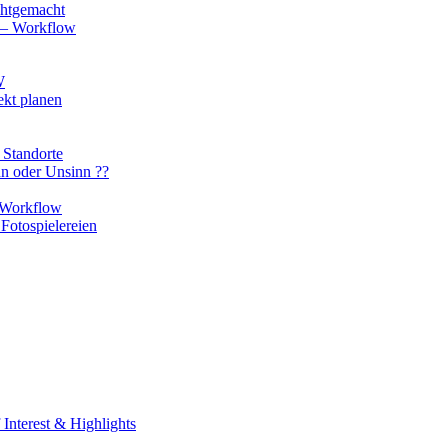
chtgemacht
o – Workflow
W
ekt planen
 Standorte
nn oder Unsinn ??
n Workflow
Fotospielereien
Interest & Highlights