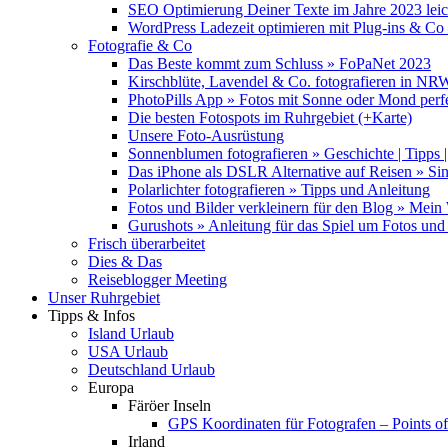
SEO Optimierung Deiner Texte im Jahre 2023 lei
WordPress Ladezeit optimieren mit Plug-ins & C
Fotografie & Co
Das Beste kommt zum Schluss » FoPaNet 2023
Kirschblüte, Lavendel & Co. fotografieren in NR
PhotoPills App » Fotos mit Sonne oder Mond perf
Die besten Fotospots im Ruhrgebiet (+Karte)
Unsere Foto-Ausrüstung
Sonnenblumen fotografieren » Geschichte | Tipps |
Das iPhone als DSLR Alternative auf Reisen » Si
Polarlichter fotografieren » Tipps und Anleitung
Fotos und Bilder verkleinern für den Blog » Mei
Gurushots » Anleitung für das Spiel um Fotos und 
Frisch überarbeitet
Dies & Das
Reiseblogger Meeting
Unser Ruhrgebiet
Tipps & Infos
Island Urlaub
USA Urlaub
Deutschland Urlaub
Europa
Färöer Inseln
GPS Koordinaten für Fotografen – Points of 
Irland