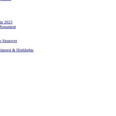
für 2023
 Monument
n Stopover
nterest & Highlights