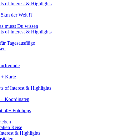
s of Interest & Highlights
 5km der Welt !?
as musst Du wissen
s of Interest & Highlights
für Tagesausflüge
sen
turfreunde
 + Karte
s of Interest & Highlights
 + Koordinaten
t 50+ Fototipps
rleben
ralien Reise
nterest & Highlights
sitäten