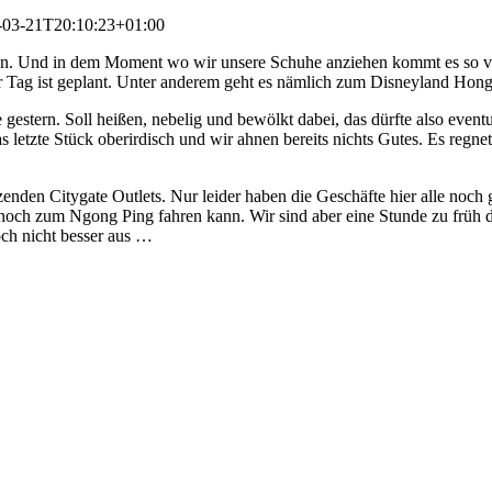
-03-21T20:10:23+01:00
n. Und in dem Moment wo wir unsere Schuhe anziehen kommt es so vo
er Tag ist geplant. Unter anderem geht es nämlich zum Disneyland Hon
 gestern. Soll heißen, nebelig und bewölkt dabei, das dürfte also eve
s letzte Stück oberirdisch und wir ahnen bereits nichts Gutes. Es regn
zenden Citygate Outlets. Nur leider haben die Geschäfte hier alle noch
och zum Ngong Ping fahren kann. Wir sind aber eine Stunde zu früh dran
ch nicht besser aus …