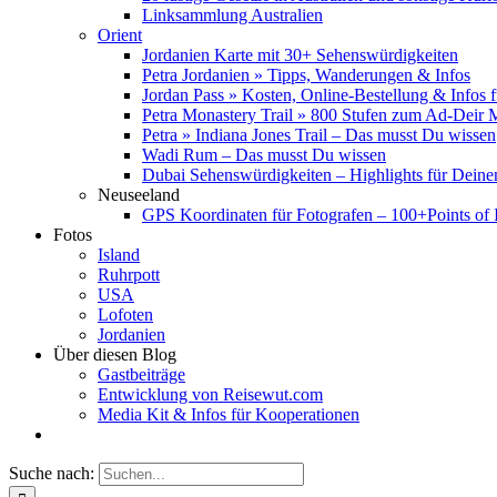
Linksammlung Australien
Orient
Jordanien Karte mit 30+ Sehenswürdigkeiten
Petra Jordanien » Tipps, Wanderungen & Infos
Jordan Pass » Kosten, Online-Bestellung & Infos 
Petra Monastery Trail » 800 Stufen zum Ad-Deir
Petra » Indiana Jones Trail – Das musst Du wissen
Wadi Rum – Das musst Du wissen
Dubai Sehenswürdigkeiten – Highlights für Deine
Neuseeland
GPS Koordinaten für Fotografen – 100+Points of I
Fotos
Island
Ruhrpott
USA
Lofoten
Jordanien
Über diesen Blog
Gastbeiträge
Entwicklung von Reisewut.com
Media Kit & Infos für Kooperationen
Suche nach: