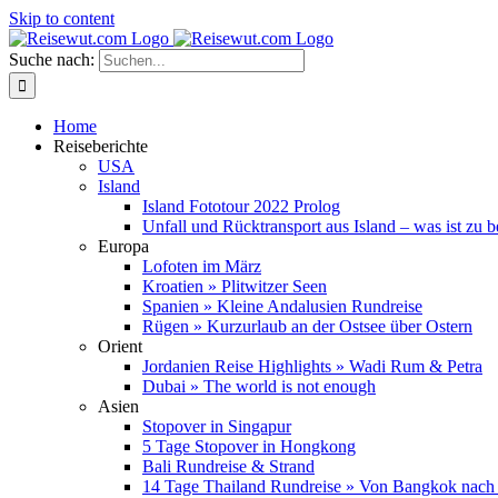
Skip to content
Suche nach:
Home
Reiseberichte
USA
Island
Island Fototour 2022 Prolog
Unfall und Rücktransport aus Island – was ist zu 
Europa
Lofoten im März
Kroatien » Plitwitzer Seen
Spanien » Kleine Andalusien Rundreise
Rügen » Kurzurlaub an der Ostsee über Ostern
Orient
Jordanien Reise Highlights » Wadi Rum & Petra
Dubai » The world is not enough
Asien
Stopover in Singapur
5 Tage Stopover in Hongkong
Bali Rundreise & Strand
14 Tage Thailand Rundreise » Von Bangkok nach