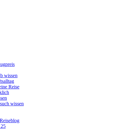
lugpreis
b wissen
tsalltag
eine Reise
klich
ssen
esuch wissen
 Reiseblog
 25