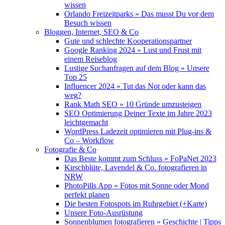
wissen
Orlando Freizeitparks » Das musst Du vor dem
Besuch wissen
Bloggen, Internet, SEO & Co
Gute und schlechte Kooperationspartner
Google Ranking 2024 » Lust und Frust mit
einem Reiseblog
Lustige Suchanfragen auf dem Blog » Unsere
Top 25
Influencer 2024 » Tut das Not oder kann das
weg?
Rank Math SEO » 10 Gründe umzusteigen
SEO Optimierung Deiner Texte im Jahre 2023
leichtgemacht
WordPress Ladezeit optimieren mit Plug-ins &
Co – Workflow
Fotografie & Co
Das Beste kommt zum Schluss » FoPaNet 2023
Kirschblüte, Lavendel & Co. fotografieren in
NRW
PhotoPills App » Fotos mit Sonne oder Mond
perfekt planen
Die besten Fotospots im Ruhrgebiet (+Karte)
Unsere Foto-Ausrüstung
Sonnenblumen fotografieren » Geschichte | Tipps