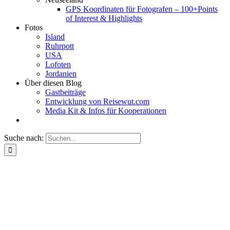
GPS Koordinaten für Fotografen – 100+Points
of Interest & Highlights
Fotos
Island
Ruhrpott
USA
Lofoten
Jordanien
Über diesen Blog
Gastbeiträge
Entwicklung von Reisewut.com
Media Kit & Infos für Kooperationen
Suche nach: