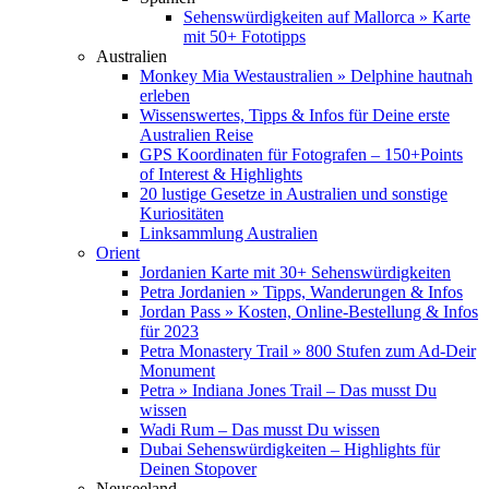
Sehenswürdigkeiten auf Mallorca » Karte
mit 50+ Fototipps
Australien
Monkey Mia Westaustralien » Delphine hautnah
erleben
Wissenswertes, Tipps & Infos für Deine erste
Australien Reise
GPS Koordinaten für Fotografen – 150+Points
of Interest & Highlights
20 lustige Gesetze in Australien und sonstige
Kuriositäten
Linksammlung Australien
Orient
Jordanien Karte mit 30+ Sehenswürdigkeiten
Petra Jordanien » Tipps, Wanderungen & Infos
Jordan Pass » Kosten, Online-Bestellung & Infos
für 2023
Petra Monastery Trail » 800 Stufen zum Ad-Deir
Monument
Petra » Indiana Jones Trail – Das musst Du
wissen
Wadi Rum – Das musst Du wissen
Dubai Sehenswürdigkeiten – Highlights für
Deinen Stopover
Neuseeland