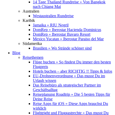
14 Tage Thailand Rundreise » Von Bangkok
nach Chiang Mai
Australien
Westaustralien Rundreise
Karibik
Jamaika » RIU Negril
DomRep » Iberostar Hacienda Dominicus
DomRep » Iberostar Bavaro Resort
Mexico Yucatan » Iberostar Paraiso del Mar
Südamerika
Brasilien » Wo Strände schöner sind
Blog
Reisethemen
Flüge buchen » So findest Du immer den besten
Flugpreis
Hotels buchen – aber RICHTIG !! Tipps & Infos
EU-Drohnenverordnung » Das musst Du im
Urlaub wissen
Das Reisebüro als strategischer Partner im
Geschäftsalltag
Reiseplanung Roadtrip » Die 5 besten Tipps für
Deine Reise
Reise Apps für iOS » Diese Apps brauchst Du
wirklich
Flightright und Fluggastrechte » Das musst Du