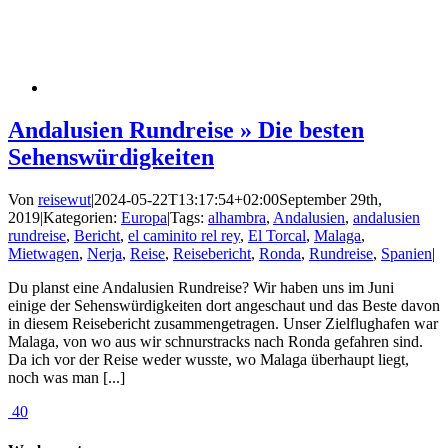
Andalusien Rundreise » Die besten
Sehenswürdigkeiten
Von
reisewut
|
2024-05-22T13:17:54+02:00
September 29th,
2019
|
Kategorien:
Europa
|
Tags:
alhambra
,
Andalusien
,
andalusien
rundreise
,
Bericht
,
el caminito rel rey
,
El Torcal
,
Malaga
,
Mietwagen
,
Nerja
,
Reise
,
Reisebericht
,
Ronda
,
Rundreise
,
Spanien
|
Du planst eine Andalusien Rundreise? Wir haben uns im Juni
einige der Sehenswürdigkeiten dort angeschaut und das Beste davon
in diesem Reisebericht zusammengetragen. Unser Zielflughafen war
Malaga, von wo aus wir schnurstracks nach Ronda gefahren sind.
Da ich vor der Reise weder wusste, wo Malaga überhaupt liegt,
noch was man [...]
40