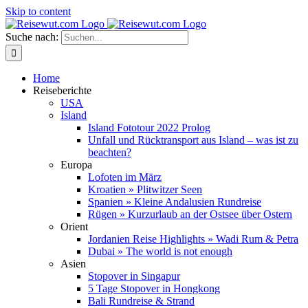
Skip to content
Suche nach:
Home
Reiseberichte
USA
Island
Island Fototour 2022 Prolog
Unfall und Rücktransport aus Island – was ist zu
beachten?
Europa
Lofoten im März
Kroatien » Plitwitzer Seen
Spanien » Kleine Andalusien Rundreise
Rügen » Kurzurlaub an der Ostsee über Ostern
Orient
Jordanien Reise Highlights » Wadi Rum & Petra
Dubai » The world is not enough
Asien
Stopover in Singapur
5 Tage Stopover in Hongkong
Bali Rundreise & Strand