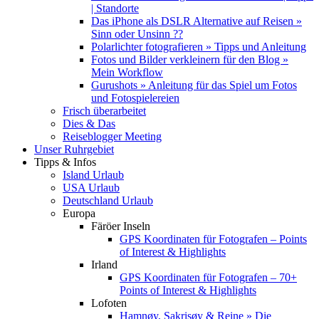
| Standorte
Das iPhone als DSLR Alternative auf Reisen »
Sinn oder Unsinn ??
Polarlichter fotografieren » Tipps und Anleitung
Fotos und Bilder verkleinern für den Blog »
Mein Workflow
Gurushots » Anleitung für das Spiel um Fotos
und Fotospielereien
Frisch überarbeitet
Dies & Das
Reiseblogger Meeting
Unser Ruhrgebiet
Tipps & Infos
Island Urlaub
USA Urlaub
Deutschland Urlaub
Europa
Färöer Inseln
GPS Koordinaten für Fotografen – Points
of Interest & Highlights
Irland
GPS Koordinaten für Fotografen – 70+
Points of Interest & Highlights
Lofoten
Hamnøy, Sakrisøy & Reine » Die