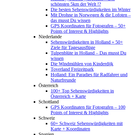
schönsten 5km der Welt !?
Die besten Sehenswürdigkeiten im Winter
Mit Drohne in Norwegen & die Lofoten –
das musst Du wissen
GPS Koordinaten für Fotografen – 50+
Points of Interest & Highlights
Niederlande
Sehenswürdigkeiten in Holland » 50+
Ziele für Tagesausflüge
Tulpenblüte in Holland – Das musst Du
wissen
Die Windmühlen von Kinderdijk
Toverland Freizeitpark
Holland: Ein Paradies für Radfahrer und
Naturfreunde
Österreich
100+ Top Sehenswürdigkeiten in
Österreich + Karte
Schottland
GPS Koordinaten für Fotografen – 100
Points of Interest & Highlights
Schweiz
60+ Schweiz Sehenswürdigkeiten mit
Karte + Koordinaten
Spanien