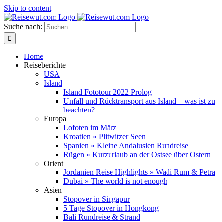
Skip to content
Suche nach:
Home
Reiseberichte
USA
Island
Island Fototour 2022 Prolog
Unfall und Rücktransport aus Island – was ist zu
beachten?
Europa
Lofoten im März
Kroatien » Plitwitzer Seen
Spanien » Kleine Andalusien Rundreise
Rügen » Kurzurlaub an der Ostsee über Ostern
Orient
Jordanien Reise Highlights » Wadi Rum & Petra
Dubai » The world is not enough
Asien
Stopover in Singapur
5 Tage Stopover in Hongkong
Bali Rundreise & Strand