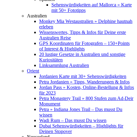
Sehenswürdigkeiten auf Mallorca » Karte
mit 50+ Fototipps
Australien
Monkey Mia Westaustralien » Delphine hautnah
erleben
Wissenswertes, Tipps & Infos für Deine erste
Australien Reise
GPS Koordinaten für Fotografen – 150+Points
of Interest & Highlights
20 lustige Gesetze in Australien und sonstige
Kuriositäten
Linksammlung Australien
Orient
Jordanien Karte mit 30+ Sehenswürdigkeiten
Petra Jordanien » Tipps, Wanderungen & Infos
Jordan Pass » Kosten, Online-Bestellung & Infos
für 2023
Petra Monastery Trail » 800 Stufen zum Ad-Deir
Monument
Petra » Indiana Jones Trail – Das musst Du
wissen
Wadi Rum – Das musst Du wissen
Dubai Sehenswürdigkeiten – Highlights für
Deinen Stopover
Neuseeland