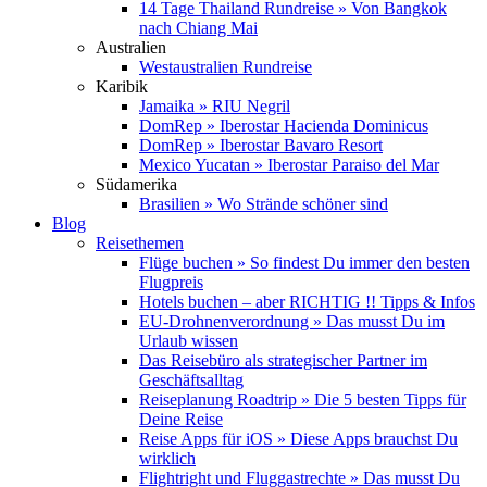
14 Tage Thailand Rundreise » Von Bangkok
nach Chiang Mai
Australien
Westaustralien Rundreise
Karibik
Jamaika » RIU Negril
DomRep » Iberostar Hacienda Dominicus
DomRep » Iberostar Bavaro Resort
Mexico Yucatan » Iberostar Paraiso del Mar
Südamerika
Brasilien » Wo Strände schöner sind
Blog
Reisethemen
Flüge buchen » So findest Du immer den besten
Flugpreis
Hotels buchen – aber RICHTIG !! Tipps & Infos
EU-Drohnenverordnung » Das musst Du im
Urlaub wissen
Das Reisebüro als strategischer Partner im
Geschäftsalltag
Reiseplanung Roadtrip » Die 5 besten Tipps für
Deine Reise
Reise Apps für iOS » Diese Apps brauchst Du
wirklich
Flightright und Fluggastrechte » Das musst Du