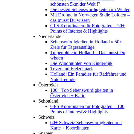
schönsten 5km der Welt !?
Die besten Sehenswürdigkeiten im Winter
Mit Drohne in Norwegen & die Lofoten –
das musst Du wissen
GPS Koordinaten für Fotografen – 50+
Points of Interest & Highlights
Niederlande
Sehenswürdigkeiten in Holland » 50+
Ziele für Tagesausflüge
Tulpenblüte in Holland – Das musst Du
wissen
Die Windmühlen von Kinderdijk
Toverland Freizeitpark
Holland: Ein Paradies für Radfahrer und
Naturfreunde
Österreich
100+ Top Sehenswürdigkeiten in
Österreich + Karte
Schottland
GPS Koordinaten für Fotografen – 100
Points of Interest & Highlights
Schweiz
60+ Schweiz Sehenswürdigkeiten mit
Karte + Koordinaten
Spanien