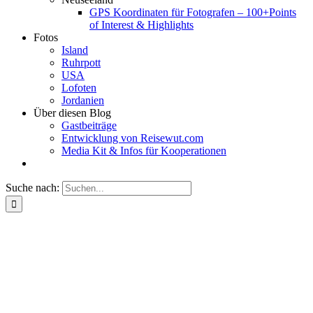
GPS Koordinaten für Fotografen – 100+Points
of Interest & Highlights
Fotos
Island
Ruhrpott
USA
Lofoten
Jordanien
Über diesen Blog
Gastbeiträge
Entwicklung von Reisewut.com
Media Kit & Infos für Kooperationen
Suche nach: