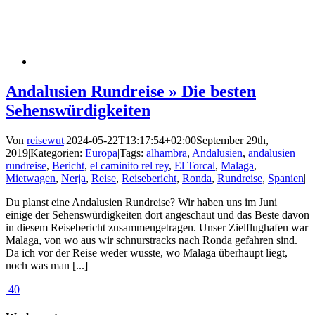
Andalusien Rundreise » Die besten
Sehenswürdigkeiten
Von
reisewut
|
2024-05-22T13:17:54+02:00
September 29th,
2019
|
Kategorien:
Europa
|
Tags:
alhambra
,
Andalusien
,
andalusien
rundreise
,
Bericht
,
el caminito rel rey
,
El Torcal
,
Malaga
,
Mietwagen
,
Nerja
,
Reise
,
Reisebericht
,
Ronda
,
Rundreise
,
Spanien
|
Du planst eine Andalusien Rundreise? Wir haben uns im Juni
einige der Sehenswürdigkeiten dort angeschaut und das Beste davon
in diesem Reisebericht zusammengetragen. Unser Zielflughafen war
Malaga, von wo aus wir schnurstracks nach Ronda gefahren sind.
Da ich vor der Reise weder wusste, wo Malaga überhaupt liegt,
noch was man [...]
40