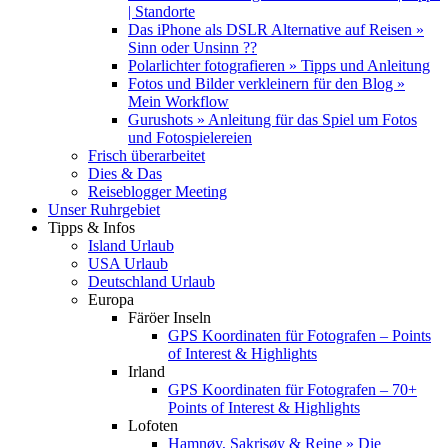
| Standorte
Das iPhone als DSLR Alternative auf Reisen »
Sinn oder Unsinn ??
Polarlichter fotografieren » Tipps und Anleitung
Fotos und Bilder verkleinern für den Blog »
Mein Workflow
Gurushots » Anleitung für das Spiel um Fotos
und Fotospielereien
Frisch überarbeitet
Dies & Das
Reiseblogger Meeting
Unser Ruhrgebiet
Tipps & Infos
Island Urlaub
USA Urlaub
Deutschland Urlaub
Europa
Färöer Inseln
GPS Koordinaten für Fotografen – Points
of Interest & Highlights
Irland
GPS Koordinaten für Fotografen – 70+
Points of Interest & Highlights
Lofoten
Hamnøy, Sakrisøy & Reine » Die