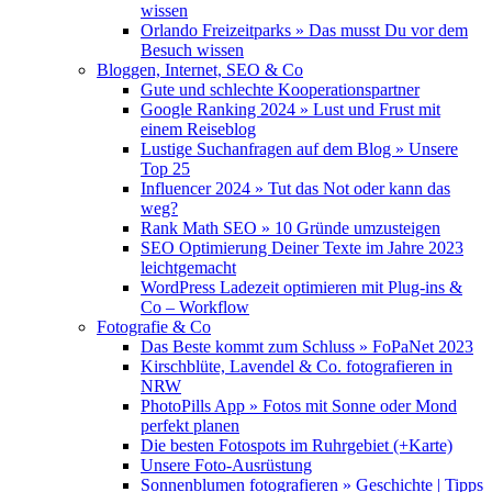
wissen
Orlando Freizeitparks » Das musst Du vor dem
Besuch wissen
Bloggen, Internet, SEO & Co
Gute und schlechte Kooperationspartner
Google Ranking 2024 » Lust und Frust mit
einem Reiseblog
Lustige Suchanfragen auf dem Blog » Unsere
Top 25
Influencer 2024 » Tut das Not oder kann das
weg?
Rank Math SEO » 10 Gründe umzusteigen
SEO Optimierung Deiner Texte im Jahre 2023
leichtgemacht
WordPress Ladezeit optimieren mit Plug-ins &
Co – Workflow
Fotografie & Co
Das Beste kommt zum Schluss » FoPaNet 2023
Kirschblüte, Lavendel & Co. fotografieren in
NRW
PhotoPills App » Fotos mit Sonne oder Mond
perfekt planen
Die besten Fotospots im Ruhrgebiet (+Karte)
Unsere Foto-Ausrüstung
Sonnenblumen fotografieren » Geschichte | Tipps