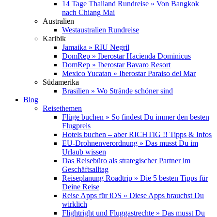
14 Tage Thailand Rundreise » Von Bangkok
nach Chiang Mai
Australien
Westaustralien Rundreise
Karibik
Jamaika » RIU Negril
DomRep » Iberostar Hacienda Dominicus
DomRep » Iberostar Bavaro Resort
Mexico Yucatan » Iberostar Paraiso del Mar
Südamerika
Brasilien » Wo Strände schöner sind
Blog
Reisethemen
Flüge buchen » So findest Du immer den besten
Flugpreis
Hotels buchen – aber RICHTIG !! Tipps & Infos
EU-Drohnenverordnung » Das musst Du im
Urlaub wissen
Das Reisebüro als strategischer Partner im
Geschäftsalltag
Reiseplanung Roadtrip » Die 5 besten Tipps für
Deine Reise
Reise Apps für iOS » Diese Apps brauchst Du
wirklich
Flightright und Fluggastrechte » Das musst Du