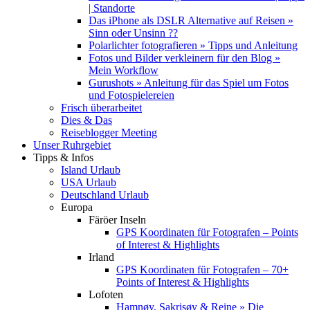
| Standorte
Das iPhone als DSLR Alternative auf Reisen »
Sinn oder Unsinn ??
Polarlichter fotografieren » Tipps und Anleitung
Fotos und Bilder verkleinern für den Blog »
Mein Workflow
Gurushots » Anleitung für das Spiel um Fotos
und Fotospielereien
Frisch überarbeitet
Dies & Das
Reiseblogger Meeting
Unser Ruhrgebiet
Tipps & Infos
Island Urlaub
USA Urlaub
Deutschland Urlaub
Europa
Färöer Inseln
GPS Koordinaten für Fotografen – Points
of Interest & Highlights
Irland
GPS Koordinaten für Fotografen – 70+
Points of Interest & Highlights
Lofoten
Hamnøy, Sakrisøy & Reine » Die