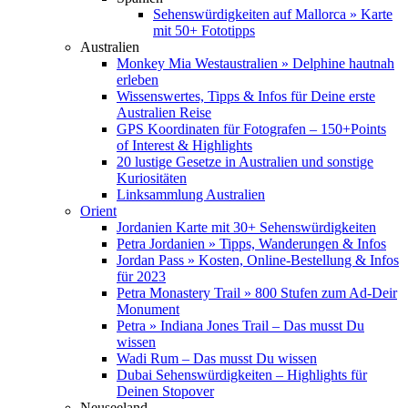
Sehenswürdigkeiten auf Mallorca » Karte
mit 50+ Fototipps
Australien
Monkey Mia Westaustralien » Delphine hautnah
erleben
Wissenswertes, Tipps & Infos für Deine erste
Australien Reise
GPS Koordinaten für Fotografen – 150+Points
of Interest & Highlights
20 lustige Gesetze in Australien und sonstige
Kuriositäten
Linksammlung Australien
Orient
Jordanien Karte mit 30+ Sehenswürdigkeiten
Petra Jordanien » Tipps, Wanderungen & Infos
Jordan Pass » Kosten, Online-Bestellung & Infos
für 2023
Petra Monastery Trail » 800 Stufen zum Ad-Deir
Monument
Petra » Indiana Jones Trail – Das musst Du
wissen
Wadi Rum – Das musst Du wissen
Dubai Sehenswürdigkeiten – Highlights für
Deinen Stopover
Neuseeland