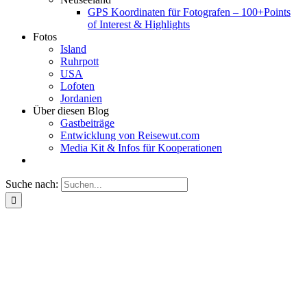
GPS Koordinaten für Fotografen – 100+Points
of Interest & Highlights
Fotos
Island
Ruhrpott
USA
Lofoten
Jordanien
Über diesen Blog
Gastbeiträge
Entwicklung von Reisewut.com
Media Kit & Infos für Kooperationen
Suche nach: