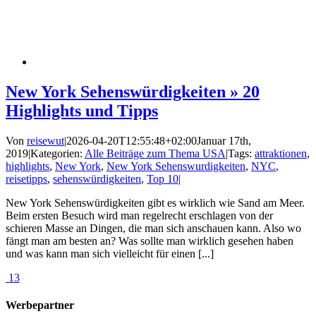
New York Sehenswürdigkeiten » 20
Highlights und Tipps
Von
reisewut
|
2026-04-20T12:55:48+02:00
Januar 17th,
2019
|
Kategorien:
Alle Beiträge zum Thema USA
|
Tags:
attraktionen
,
highlights
,
New York
,
New York Sehenswurdigkeiten
,
NYC
,
reisetipps
,
sehenswürdigkeiten
,
Top 10
|
New York Sehenswürdigkeiten gibt es wirklich wie Sand am Meer.
Beim ersten Besuch wird man regelrecht erschlagen von der
schieren Masse an Dingen, die man sich anschauen kann. Also wo
fängt man am besten an? Was sollte man wirklich gesehen haben
und was kann man sich vielleicht für einen [...]
13
Werbepartner