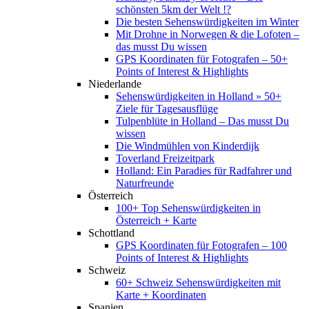
schönsten 5km der Welt !?
Die besten Sehenswürdigkeiten im Winter
Mit Drohne in Norwegen & die Lofoten –
das musst Du wissen
GPS Koordinaten für Fotografen – 50+
Points of Interest & Highlights
Niederlande
Sehenswürdigkeiten in Holland » 50+
Ziele für Tagesausflüge
Tulpenblüte in Holland – Das musst Du
wissen
Die Windmühlen von Kinderdijk
Toverland Freizeitpark
Holland: Ein Paradies für Radfahrer und
Naturfreunde
Österreich
100+ Top Sehenswürdigkeiten in
Österreich + Karte
Schottland
GPS Koordinaten für Fotografen – 100
Points of Interest & Highlights
Schweiz
60+ Schweiz Sehenswürdigkeiten mit
Karte + Koordinaten
Spanien