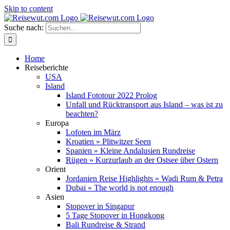
Skip to content
Suche nach:
Home
Reiseberichte
USA
Island
Island Fototour 2022 Prolog
Unfall und Rücktransport aus Island – was ist zu
beachten?
Europa
Lofoten im März
Kroatien » Plitwitzer Seen
Spanien » Kleine Andalusien Rundreise
Rügen » Kurzurlaub an der Ostsee über Ostern
Orient
Jordanien Reise Highlights » Wadi Rum & Petra
Dubai » The world is not enough
Asien
Stopover in Singapur
5 Tage Stopover in Hongkong
Bali Rundreise & Strand