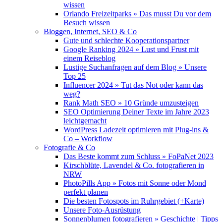
wissen
Orlando Freizeitparks » Das musst Du vor dem
Besuch wissen
Bloggen, Internet, SEO & Co
Gute und schlechte Kooperationspartner
Google Ranking 2024 » Lust und Frust mit
einem Reiseblog
Lustige Suchanfragen auf dem Blog » Unsere
Top 25
Influencer 2024 » Tut das Not oder kann das
weg?
Rank Math SEO » 10 Gründe umzusteigen
SEO Optimierung Deiner Texte im Jahre 2023
leichtgemacht
WordPress Ladezeit optimieren mit Plug-ins &
Co – Workflow
Fotografie & Co
Das Beste kommt zum Schluss » FoPaNet 2023
Kirschblüte, Lavendel & Co. fotografieren in
NRW
PhotoPills App » Fotos mit Sonne oder Mond
perfekt planen
Die besten Fotospots im Ruhrgebiet (+Karte)
Unsere Foto-Ausrüstung
Sonnenblumen fotografieren » Geschichte | Tipps