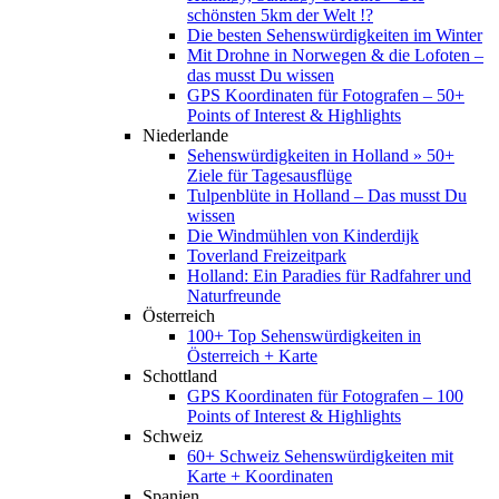
schönsten 5km der Welt !?
Die besten Sehenswürdigkeiten im Winter
Mit Drohne in Norwegen & die Lofoten –
das musst Du wissen
GPS Koordinaten für Fotografen – 50+
Points of Interest & Highlights
Niederlande
Sehenswürdigkeiten in Holland » 50+
Ziele für Tagesausflüge
Tulpenblüte in Holland – Das musst Du
wissen
Die Windmühlen von Kinderdijk
Toverland Freizeitpark
Holland: Ein Paradies für Radfahrer und
Naturfreunde
Österreich
100+ Top Sehenswürdigkeiten in
Österreich + Karte
Schottland
GPS Koordinaten für Fotografen – 100
Points of Interest & Highlights
Schweiz
60+ Schweiz Sehenswürdigkeiten mit
Karte + Koordinaten
Spanien