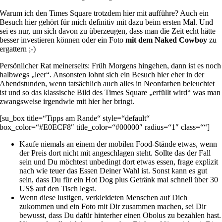
Warum ich den Times Square trotzdem hier mit aufführe? Auch ein
Besuch hier gehört für mich definitiv mit dazu beim ersten Mal. Und
sei es nur, um sich davon zu überzeugen, dass man die Zeit echt hätte
besser investieren können oder ein Foto
mit dem Naked Cowboy
zu
ergattern ;-)
Persönlicher Rat meinerseits: Früh Morgens hingehen, dann ist es noch
halbwegs „leer“. Ansonsten lohnt sich ein Besuch hier eher in der
Abendstunden, wenn tatsächlich auch alles in Neonfarben beleuchtet
ist und so das klassische Bild des Times Square „erfüllt wird“ was man
zwangsweise irgendwie mit hier her bringt.
[su_box title=“Tipps am Rande“ style=“default“
box_color=“#E0ECF8″ title_color=“#00000″ radius=“1″ class=““]
Kaufe niemals an einem der mobilen Food-Stände etwas, wenn
der Preis dort nicht mit angeschlagen steht. Sollte das der Fall
sein und Du möchtest unbedingt dort etwas essen, frage explizit
nach wie teuer das Essen Deiner Wahl ist. Sonst kann es gut
sein, dass Du für ein Hot Dog plus Getränk mal schnell über 30
US$ auf den Tisch legst.
Wenn diese lustigen, verkleideten Menschen auf Dich
zukommen und ein Foto mit Dir zusammen machen, sei Dir
bewusst, dass Du dafür hinterher einen Obolus zu bezahlen hast.