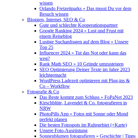
wissen
Orlando Freizeitparks » Das musst Du vor dem
Besuch wissen
Bloggen, Internet, SEO & Co
Gute und schlechte Kooperationspartner
Google Ranking 2024 » Lust und Frust mit
einem Reiseblog
Lustige Suchanfragen auf dem Blog » Unsere
Top 25
Influencer 2024 » Tut das Not oder kann das
weg?
Rank Math SEO » 10 Gründe umzusteigen
SEO Optimierung Deiner Texte im Jahre 2023
leichtgemacht
WordPress Ladezeit optimieren mit Plug-ins &
Co – Workflow
Fotografie & Co
Das Beste kommt zum Schluss » FoPaNet 2023
Kirschblüte, Lavendel & Co. fotografieren in
NRW
PhotoPills App » Fotos mit Sonne oder Mond
perfekt planen
Die besten Fotospots im Ruhrgebiet (+Karte)
Unsere Foto-Ausrüstung
Sonnenblumen fotografieren » Geschichte | Tipps