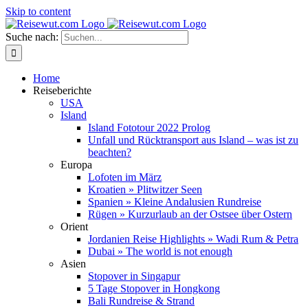
Skip to content
Suche nach:
Home
Reiseberichte
USA
Island
Island Fototour 2022 Prolog
Unfall und Rücktransport aus Island – was ist zu
beachten?
Europa
Lofoten im März
Kroatien » Plitwitzer Seen
Spanien » Kleine Andalusien Rundreise
Rügen » Kurzurlaub an der Ostsee über Ostern
Orient
Jordanien Reise Highlights » Wadi Rum & Petra
Dubai » The world is not enough
Asien
Stopover in Singapur
5 Tage Stopover in Hongkong
Bali Rundreise & Strand