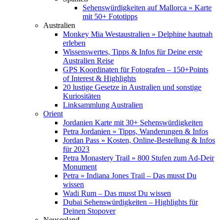
Sehenswürdigkeiten auf Mallorca » Karte
mit 50+ Fototipps
Australien
Monkey Mia Westaustralien » Delphine hautnah
erleben
Wissenswertes, Tipps & Infos für Deine erste
Australien Reise
GPS Koordinaten für Fotografen – 150+Points
of Interest & Highlights
20 lustige Gesetze in Australien und sonstige
Kuriositäten
Linksammlung Australien
Orient
Jordanien Karte mit 30+ Sehenswürdigkeiten
Petra Jordanien » Tipps, Wanderungen & Infos
Jordan Pass » Kosten, Online-Bestellung & Infos
für 2023
Petra Monastery Trail » 800 Stufen zum Ad-Deir
Monument
Petra » Indiana Jones Trail – Das musst Du
wissen
Wadi Rum – Das musst Du wissen
Dubai Sehenswürdigkeiten – Highlights für
Deinen Stopover
Neuseeland