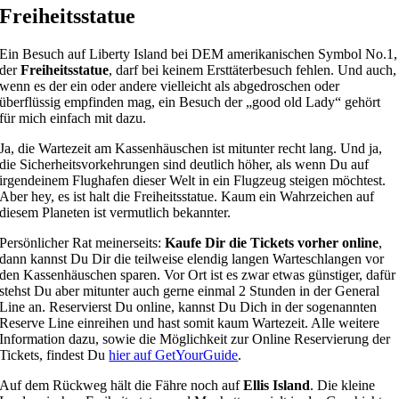
Freiheitsstatue
Ein Besuch auf Liberty Island bei DEM amerikanischen Symbol No.1,
der
Freiheitsstatue
, darf bei keinem Ersttäterbesuch fehlen. Und auch,
wenn es der ein oder andere vielleicht als abgedroschen oder
überflüssig empfinden mag, ein Besuch der „good old Lady“ gehört
für mich einfach mit dazu.
Ja, die Wartezeit am Kassenhäuschen ist mitunter recht lang. Und ja,
die Sicherheitsvorkehrungen sind deutlich höher, als wenn Du auf
irgendeinem Flughafen dieser Welt in ein Flugzeug steigen möchtest.
Aber hey, es ist halt die Freiheitsstatue. Kaum ein Wahrzeichen auf
diesem Planeten ist vermutlich bekannter.
Persönlicher Rat meinerseits:
Kaufe Dir die Tickets vorher online
,
dann kannst Du Dir die teilweise elendig langen Warteschlangen vor
den Kassenhäuschen sparen. Vor Ort ist es zwar etwas günstiger, dafür
stehst Du aber mitunter auch gerne einmal 2 Stunden in der General
Line an. Reservierst Du online, kannst Du Dich in der sogenannten
Reserve Line einreihen und hast somit kaum Wartezeit. Alle weitere
Information dazu, sowie die Möglichkeit zur Online Reservierung der
Tickets, findest Du
hier auf GetYourGuide
.
Auf dem Rückweg hält die Fähre noch auf
Ellis Island
. Die kleine