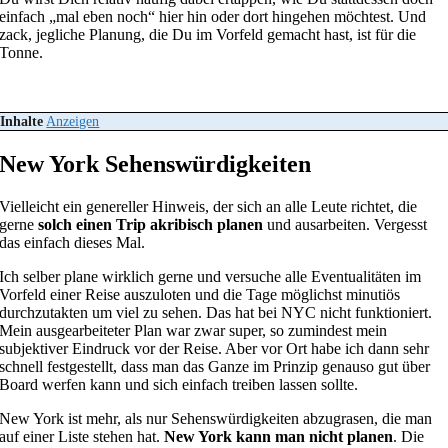
einfach „mal eben noch“ hier hin oder dort hingehen möchtest. Und
zack, jegliche Planung, die Du im Vorfeld gemacht hast, ist für die
Tonne.
Inhalte
Anzeigen
New York Sehenswürdigkeiten
Vielleicht ein genereller Hinweis, der sich an alle Leute richtet, die
gerne
solch einen Trip akribisch planen
und ausarbeiten. Vergesst
das einfach dieses Mal.
Ich selber plane wirklich gerne und versuche alle Eventualitäten im
Vorfeld einer Reise auszuloten und die Tage möglichst minutiös
durchzutakten um viel zu sehen. Das hat bei NYC nicht funktioniert.
Mein ausgearbeiteter Plan war zwar super, so zumindest mein
subjektiver Eindruck vor der Reise. Aber vor Ort habe ich dann sehr
schnell festgestellt, dass man das Ganze im Prinzip genauso gut über
Board werfen kann und sich einfach treiben lassen sollte.
New York ist mehr, als nur Sehenswürdigkeiten abzugrasen, die man
auf einer Liste stehen hat.
New York kann man nicht planen
. Die