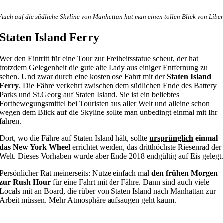
Auch auf die südliche Skyline von Manhattan hat man einen tollen Blick von Liber
Staten Island Ferry
Wer den Eintritt für eine Tour zur Freiheitsstatue scheut, der hat
trotzdem Gelegenheit die gute alte Lady aus einiger Entfernung zu
sehen. Und zwar durch eine kostenlose Fahrt mit der
Staten Island
Ferry
. Die Fähre verkehrt zwischen dem südlichen Ende des Battery
Parks und St.Georg auf Staten Island. Sie ist ein beliebtes
Fortbewegungsmittel bei Touristen aus aller Welt und alleine schon
wegen dem Blick auf die Skyline sollte man unbedingt einmal mit Ihr
fahren.
Dort, wo die Fähre auf Staten Island hält, sollte
ursprünglich
einmal
das New York Wheel
errichtet werden, das dritthöchste Riesenrad der
Welt. Dieses Vorhaben wurde aber Ende 2018 endgültig auf Eis gelegt
Persönlicher Rat meinerseits: Nutze einfach mal
den frühen Morgen
zur Rush Hour
für eine Fahrt mit der Fähre. Dann sind auch viele
Locals mit an Board, die rüber von Staten Island nach Manhattan zur
Arbeit müssen. Mehr Atmosphäre aufsaugen geht kaum.