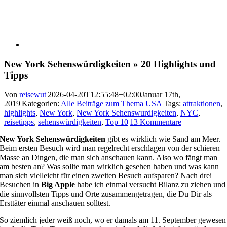
New York Sehenswürdigkeiten » 20 Highlights und
Tipps
Von
reisewut
|
2026-04-20T12:55:48+02:00
Januar 17th,
2019
|
Kategorien:
Alle Beiträge zum Thema USA
|
Tags:
attraktionen
,
highlights
,
New York
,
New York Sehenswurdigkeiten
,
NYC
,
reisetipps
,
sehenswürdigkeiten
,
Top 10
|
13 Kommentare
New York Sehenswürdigkeiten
gibt es wirklich wie Sand am Meer.
Beim ersten Besuch wird man regelrecht erschlagen von der schieren
Masse an Dingen, die man sich anschauen kann. Also wo fängt man
am besten an? Was sollte man wirklich gesehen haben und was kann
man sich vielleicht für einen zweiten Besuch aufsparen? Nach drei
Besuchen in
Big Apple
habe ich einmal versucht Bilanz zu ziehen und
die sinnvollsten Tipps und Orte zusammengetragen, die Du Dir als
Ersttäter einmal anschauen solltest.
So ziemlich jeder weiß noch, wo er damals am 11. September gewesen