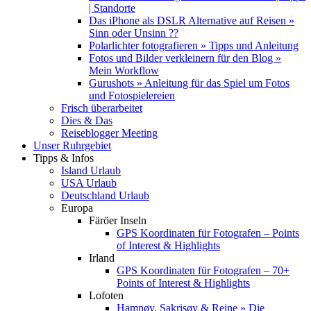
| Standorte
Das iPhone als DSLR Alternative auf Reisen »
Sinn oder Unsinn ??
Polarlichter fotografieren » Tipps und Anleitung
Fotos und Bilder verkleinern für den Blog »
Mein Workflow
Gurushots » Anleitung für das Spiel um Fotos
und Fotospielereien
Frisch überarbeitet
Dies & Das
Reiseblogger Meeting
Unser Ruhrgebiet
Tipps & Infos
Island Urlaub
USA Urlaub
Deutschland Urlaub
Europa
Färöer Inseln
GPS Koordinaten für Fotografen – Points
of Interest & Highlights
Irland
GPS Koordinaten für Fotografen – 70+
Points of Interest & Highlights
Lofoten
Hamnøy, Sakrisøy & Reine » Die