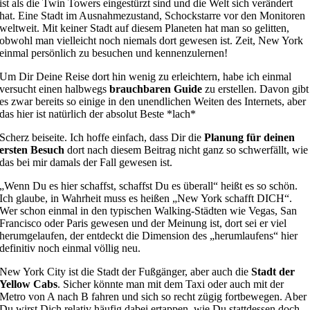
ist als die Twin Towers eingestürzt sind und die Welt sich verändert
hat. Eine Stadt im Ausnahmezustand, Schockstarre vor den Monitoren
weltweit. Mit keiner Stadt auf diesem Planeten hat man so gelitten,
obwohl man vielleicht noch niemals dort gewesen ist. Zeit, New York
einmal persönlich zu besuchen und kennenzulernen!
Um Dir Deine Reise dort hin wenig zu erleichtern, habe ich einmal
versucht einen halbwegs
brauchbaren Guide
zu erstellen. Davon gibt
es zwar bereits so einige in den unendlichen Weiten des Internets, aber
das hier ist natürlich der absolut Beste *lach*
Scherz beiseite. Ich hoffe einfach, dass Dir die
Planung für deinen
ersten Besuch
dort nach diesem Beitrag nicht ganz so schwerfällt, wie
das bei mir damals der Fall gewesen ist.
„Wenn Du es hier schaffst, schaffst Du es überall“ heißt es so schön.
Ich glaube, in Wahrheit muss es heißen „New York schafft DICH“.
Wer schon einmal in den typischen Walking-Städten wie Vegas, San
Francisco oder Paris gewesen und der Meinung ist, dort sei er viel
herumgelaufen, der entdeckt die Dimension des „herumlaufens“ hier
definitiv noch einmal völlig neu.
New York City ist die Stadt der Fußgänger, aber auch die
Stadt der
Yellow Cabs
. Sicher könnte man mit dem Taxi oder auch mit der
Metro von A nach B fahren und sich so recht zügig fortbewegen. Aber
Du wirst Dich relativ häufig dabei ertappen, wie Du stattdessen doch