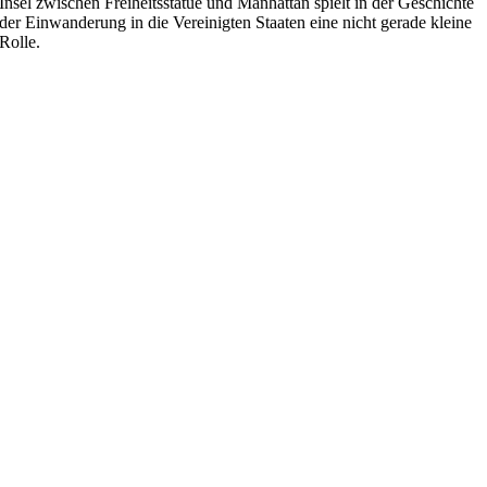
Insel zwischen Freiheitsstatue und Manhattan spielt in der Geschichte
der Einwanderung in die Vereinigten Staaten eine nicht gerade kleine
Rolle.