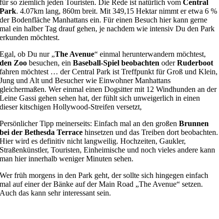
für so ziemlich jeden Touristen. Die Rede ist natürlich vom
Central
Park
. 4.07km lang, 860m breit. Mit 349,15 Hektar nimmt er etwa 6 %
der Bodenfläche Manhattans ein. Für einen Besuch hier kann gerne
mal ein halber Tag drauf gehen, je nachdem wie intensiv Du den Park
erkunden möchtest.
Egal, ob Du nur „
The Avenue
“ einmal herunterwandern möchtest,
den Zoo
besuchen, ein
Baseball-Spiel beobachten
oder
Ruderboot
fahren möchtest … der Central Park ist Treffpunkt für Groß und Klein,
Jung und Alt und Besucher wie Einwohner Manhattans
gleichermaßen. Wer einmal einen Dogsitter mit 12 Windhunden an der
Leine Gassi gehen sehen hat, der fühlt sich unweigerlich in einen
dieser kitschigen Hollywood-Streifen versetzt,
Persönlicher Tipp meinerseits: Einfach mal an den großen
Brunnen
bei der Bethesda Terrace
hinsetzen und das Treiben dort beobachten.
Hier wird es definitiv nicht langweilig. Hochzeiten, Gaukler,
Straßenkünstler, Touristen, Einheimische und noch vieles andere kann
man hier innerhalb weniger Minuten sehen.
Wer früh morgens in den Park geht, der sollte sich hingegen einfach
mal auf einer der Bänke auf der Main Road „The Avenue“ setzen.
Auch das kann sehr interessant sein.