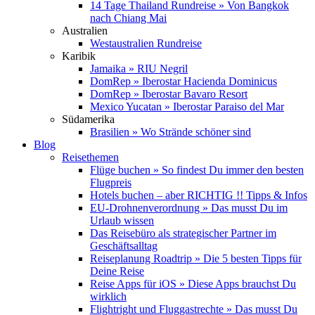
14 Tage Thailand Rundreise » Von Bangkok
nach Chiang Mai
Australien
Westaustralien Rundreise
Karibik
Jamaika » RIU Negril
DomRep » Iberostar Hacienda Dominicus
DomRep » Iberostar Bavaro Resort
Mexico Yucatan » Iberostar Paraiso del Mar
Südamerika
Brasilien » Wo Strände schöner sind
Blog
Reisethemen
Flüge buchen » So findest Du immer den besten
Flugpreis
Hotels buchen – aber RICHTIG !! Tipps & Infos
EU-Drohnenverordnung » Das musst Du im
Urlaub wissen
Das Reisebüro als strategischer Partner im
Geschäftsalltag
Reiseplanung Roadtrip » Die 5 besten Tipps für
Deine Reise
Reise Apps für iOS » Diese Apps brauchst Du
wirklich
Flightright und Fluggastrechte » Das musst Du