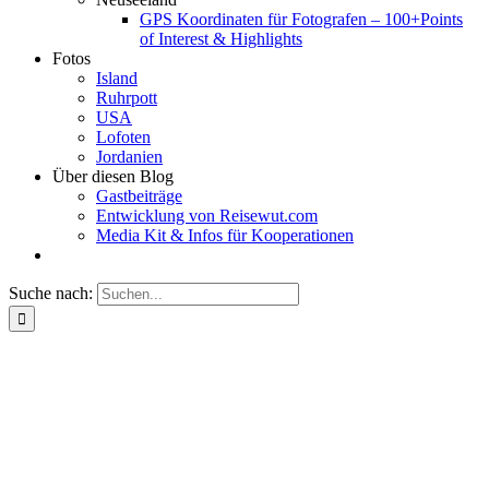
GPS Koordinaten für Fotografen – 100+Points
of Interest & Highlights
Fotos
Island
Ruhrpott
USA
Lofoten
Jordanien
Über diesen Blog
Gastbeiträge
Entwicklung von Reisewut.com
Media Kit & Infos für Kooperationen
Suche nach: