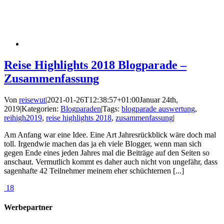
Reise Highlights 2018 Blogparade –
Zusammenfassung
Von
reisewut
|
2021-01-26T12:38:57+01:00
Januar 24th,
2019
|
Kategorien:
Blogparaden
|
Tags:
blogparade auswertung
,
reihigh2019
,
reise highlights 2018
,
zusammenfassung
|
Am Anfang war eine Idee. Eine Art Jahresrückblick wäre doch mal
toll. Irgendwie machen das ja eh viele Blogger, wenn man sich
gegen Ende eines jeden Jahres mal die Beiträge auf den Seiten so
anschaut. Vermutlich kommt es daher auch nicht von ungefähr, dass
sagenhafte 42 Teilnehmer meinem eher schüchternen [...]
18
Werbepartner