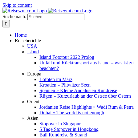
Skip to content
Suche nach:
Home
Reiseberichte
USA
Island
Island Fototour 2022 Prolog
Unfall und Rücktransport aus Island – was ist zu
beachten?
Europa
Lofoten im März
Kroatien » Plitwitzer Seen
Spanien » Kleine Andalusien Rundreise
Rügen » Kurzurlaub an der Ostsee über Ostern
Orient
Jordanien Reise Highlights » Wadi Rum & Petra
Dubai » The world is not enough
Asien
Stopover in Singapur
5 Tage Stopover in Hongkong
Bali Rundreise & Strand