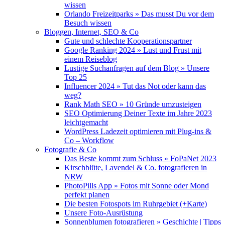
wissen
Orlando Freizeitparks » Das musst Du vor dem
Besuch wissen
Bloggen, Internet, SEO & Co
Gute und schlechte Kooperationspartner
Google Ranking 2024 » Lust und Frust mit
einem Reiseblog
Lustige Suchanfragen auf dem Blog » Unsere
Top 25
Influencer 2024 » Tut das Not oder kann das
weg?
Rank Math SEO » 10 Gründe umzusteigen
SEO Optimierung Deiner Texte im Jahre 2023
leichtgemacht
WordPress Ladezeit optimieren mit Plug-ins &
Co – Workflow
Fotografie & Co
Das Beste kommt zum Schluss » FoPaNet 2023
Kirschblüte, Lavendel & Co. fotografieren in
NRW
PhotoPills App » Fotos mit Sonne oder Mond
perfekt planen
Die besten Fotospots im Ruhrgebiet (+Karte)
Unsere Foto-Ausrüstung
Sonnenblumen fotografieren » Geschichte | Tipps