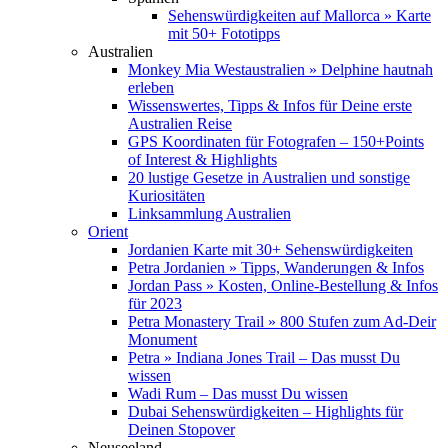
Sehenswürdigkeiten auf Mallorca » Karte
mit 50+ Fototipps
Australien
Monkey Mia Westaustralien » Delphine hautnah
erleben
Wissenswertes, Tipps & Infos für Deine erste
Australien Reise
GPS Koordinaten für Fotografen – 150+Points
of Interest & Highlights
20 lustige Gesetze in Australien und sonstige
Kuriositäten
Linksammlung Australien
Orient
Jordanien Karte mit 30+ Sehenswürdigkeiten
Petra Jordanien » Tipps, Wanderungen & Infos
Jordan Pass » Kosten, Online-Bestellung & Infos
für 2023
Petra Monastery Trail » 800 Stufen zum Ad-Deir
Monument
Petra » Indiana Jones Trail – Das musst Du
wissen
Wadi Rum – Das musst Du wissen
Dubai Sehenswürdigkeiten – Highlights für
Deinen Stopover
Neuseeland