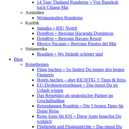
14 Tage Thailand Rundreise » Von Bangkok
nach Chiang Mai
Australien
Westaustralien Rundreise
Karibik
Jamaika » RIU Negril
DomRep » Iberostar Hacienda Dominicus
DomRep » Iberostar Bavaro Resort
Mexico Yucatan » Iberostar Paraiso del Mar
Südamerika
Brasilien » Wo Strände schöner sind
Blog
Reisethemen
Flüge buchen » So findest Du immer den besten
Flugpreis
Hotels buchen – aber RICHTIG !! Tipps & Infos
EU-Drohnenverordnung » Das musst Du im
Urlaub wissen
Das Reisebüro als strategischer Partner im
Geschäftsalltag
Reiseplanung Roadtrip » Die 5 besten Tipps für
Deine Reise
Reise Apps für iOS » Diese Apps brauchst Du
wirklich
Flightright und Fluggastrechte » Das musst Du