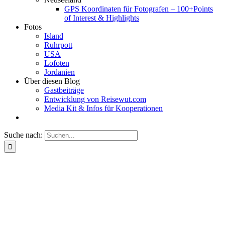
GPS Koordinaten für Fotografen – 100+Points
of Interest & Highlights
Fotos
Island
Ruhrpott
USA
Lofoten
Jordanien
Über diesen Blog
Gastbeiträge
Entwicklung von Reisewut.com
Media Kit & Infos für Kooperationen
Suche nach: