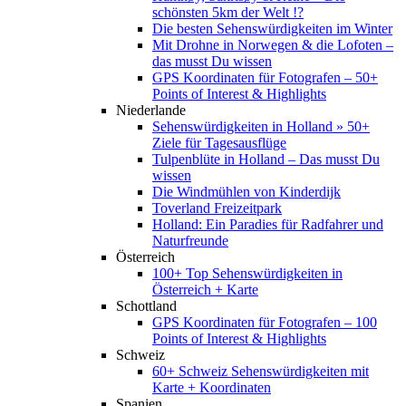
schönsten 5km der Welt !?
Die besten Sehenswürdigkeiten im Winter
Mit Drohne in Norwegen & die Lofoten –
das musst Du wissen
GPS Koordinaten für Fotografen – 50+
Points of Interest & Highlights
Niederlande
Sehenswürdigkeiten in Holland » 50+
Ziele für Tagesausflüge
Tulpenblüte in Holland – Das musst Du
wissen
Die Windmühlen von Kinderdijk
Toverland Freizeitpark
Holland: Ein Paradies für Radfahrer und
Naturfreunde
Österreich
100+ Top Sehenswürdigkeiten in
Österreich + Karte
Schottland
GPS Koordinaten für Fotografen – 100
Points of Interest & Highlights
Schweiz
60+ Schweiz Sehenswürdigkeiten mit
Karte + Koordinaten
Spanien