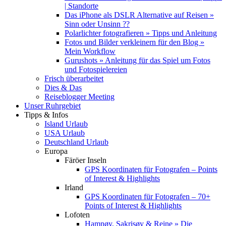
| Standorte
Das iPhone als DSLR Alternative auf Reisen »
Sinn oder Unsinn ??
Polarlichter fotografieren » Tipps und Anleitung
Fotos und Bilder verkleinern für den Blog »
Mein Workflow
Gurushots » Anleitung für das Spiel um Fotos
und Fotospielereien
Frisch überarbeitet
Dies & Das
Reiseblogger Meeting
Unser Ruhrgebiet
Tipps & Infos
Island Urlaub
USA Urlaub
Deutschland Urlaub
Europa
Färöer Inseln
GPS Koordinaten für Fotografen – Points
of Interest & Highlights
Irland
GPS Koordinaten für Fotografen – 70+
Points of Interest & Highlights
Lofoten
Hamnøy, Sakrisøy & Reine » Die