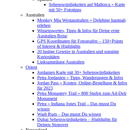
Sehenswürdigkeiten auf Mallorca » Karte
mit 50+ Fototipps
Australien
Monkey Mia Westaustralien » Delphine hautnah
erleben
Wissenswertes, Tipps & Infos für Deine erste
Australien Reise
GPS Koordinaten für Fotografen – 150+Points
of Interest & Highlights
20 lustige Gesetze in Australien und sonstige
Kuriositäten
Linksammlung Australien
Orient
Jordanien Karte mit 30+ Sehenswürdigkeiten
Petra Jordanien » Tipps, Wanderungen & Infos
Jordan Pass » Kosten, Online-Bestellung & Infos
für 2023
Petra Monastery Trail » 800 Stufen zum Ad-Deir
Monument
Petra » Indiana Jones Trail – Das musst Du
wissen
Wadi Rum – Das musst Du wissen
Dubai Sehenswürdigkeiten – Highlights für
Deinen Stopover
Neuseeland