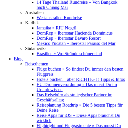
14 Tage Thailand Rundreise » Von Bangkok
nach Chiang Mai
Australien
Westaustralien Rundreise
Karibik
Jamaika » RIU Negril
DomRep » Iberostar Hacienda Dominicus
DomRep » Iberostar Bavaro Resort
Mexico Yucatan » Iberostar Paraiso del Mar
Südamerika
Brasilien » Wo Strände schöner sind
Blog
Reisethemen
Flüge buchen » So findest Du immer den besten
Flugpreis
Hotels buchen – aber RICHTIG !! Tipps & Infos
EU-Drohnenverordnung » Das musst Du im
Urlaub wissen
Das Reisebüro als strategischer Partner im
Geschäftsalltag
Reiseplanung Roadtrip » Die 5 besten Tipps für
Deine Reise
Reise Apps für iOS » Diese Apps brauchst Du
wirklich
Flightright und Fluggastrechte » Das musst Du