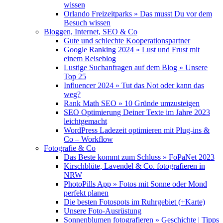
wissen
Orlando Freizeitparks » Das musst Du vor dem
Besuch wissen
Bloggen, Internet, SEO & Co
Gute und schlechte Kooperationspartner
Google Ranking 2024 » Lust und Frust mit
einem Reiseblog
Lustige Suchanfragen auf dem Blog » Unsere
Top 25
Influencer 2024 » Tut das Not oder kann das
weg?
Rank Math SEO » 10 Gründe umzusteigen
SEO Optimierung Deiner Texte im Jahre 2023
leichtgemacht
WordPress Ladezeit optimieren mit Plug-ins &
Co – Workflow
Fotografie & Co
Das Beste kommt zum Schluss » FoPaNet 2023
Kirschblüte, Lavendel & Co. fotografieren in
NRW
PhotoPills App » Fotos mit Sonne oder Mond
perfekt planen
Die besten Fotospots im Ruhrgebiet (+Karte)
Unsere Foto-Ausrüstung
Sonnenblumen fotografieren » Geschichte | Tipps