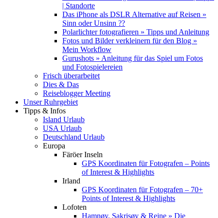
| Standorte
Das iPhone als DSLR Alternative auf Reisen »
Sinn oder Unsinn ??
Polarlichter fotografieren » Tipps und Anleitung
Fotos und Bilder verkleinern für den Blog »
Mein Workflow
Gurushots » Anleitung für das Spiel um Fotos
und Fotospielereien
Frisch überarbeitet
Dies & Das
Reiseblogger Meeting
Unser Ruhrgebiet
Tipps & Infos
Island Urlaub
USA Urlaub
Deutschland Urlaub
Europa
Färöer Inseln
GPS Koordinaten für Fotografen – Points
of Interest & Highlights
Irland
GPS Koordinaten für Fotografen – 70+
Points of Interest & Highlights
Lofoten
Hamnøy, Sakrisøy & Reine » Die