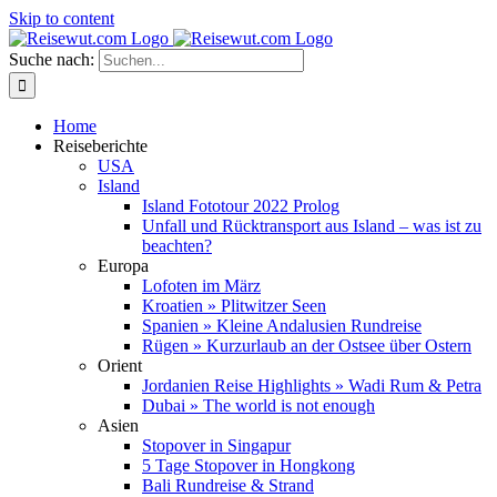
Skip to content
Suche nach:
Home
Reiseberichte
USA
Island
Island Fototour 2022 Prolog
Unfall und Rücktransport aus Island – was ist zu
beachten?
Europa
Lofoten im März
Kroatien » Plitwitzer Seen
Spanien » Kleine Andalusien Rundreise
Rügen » Kurzurlaub an der Ostsee über Ostern
Orient
Jordanien Reise Highlights » Wadi Rum & Petra
Dubai » The world is not enough
Asien
Stopover in Singapur
5 Tage Stopover in Hongkong
Bali Rundreise & Strand