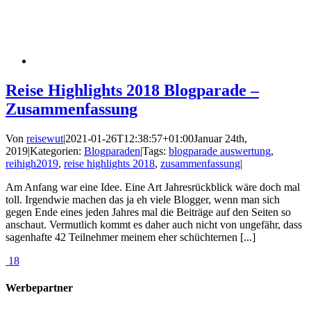
Reise Highlights 2018 Blogparade –
Zusammenfassung
Von
reisewut
|
2021-01-26T12:38:57+01:00
Januar 24th,
2019
|
Kategorien:
Blogparaden
|
Tags:
blogparade auswertung
,
reihigh2019
,
reise highlights 2018
,
zusammenfassung
|
Am Anfang war eine Idee. Eine Art Jahresrückblick wäre doch mal
toll. Irgendwie machen das ja eh viele Blogger, wenn man sich
gegen Ende eines jeden Jahres mal die Beiträge auf den Seiten so
anschaut. Vermutlich kommt es daher auch nicht von ungefähr, dass
sagenhafte 42 Teilnehmer meinem eher schüchternen [...]
18
Werbepartner