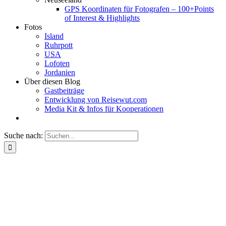
GPS Koordinaten für Fotografen – 100+Points
of Interest & Highlights
Fotos
Island
Ruhrpott
USA
Lofoten
Jordanien
Über diesen Blog
Gastbeiträge
Entwicklung von Reisewut.com
Media Kit & Infos für Kooperationen
Suche nach: