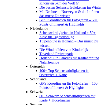
schönsten 5km der Welt !?
Die besten Sehenswürdigkeiten im Winter
Mit Drohne in Norwegen & die Lofoten –
das musst Du wissen
GPS Koordinaten für Fotografen – 50+
Points of Interest & Highlights
Niederlande
Sehenswürdigkeiten in Holland » 50+
Ziele für Tagesausflüge
Tulpenblüte in Holland – Das musst Du
wissen
Die Windmühlen von Kinderdijk
Toverland Freizeitpark
Holland: Ein Paradies für Radfahrer und
Naturfreunde
Österreich
100+ Top Sehenswürdigkeiten in
Österreich + Karte
Schottland
GPS Koordinaten für Fotografen – 100
Points of Interest & Highlights
Schweiz
60+ Schweiz Sehenswürdigkeiten mit
Karte + Koordinaten
Spanien