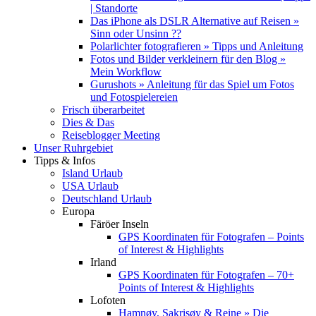
| Standorte
Das iPhone als DSLR Alternative auf Reisen »
Sinn oder Unsinn ??
Polarlichter fotografieren » Tipps und Anleitung
Fotos und Bilder verkleinern für den Blog »
Mein Workflow
Gurushots » Anleitung für das Spiel um Fotos
und Fotospielereien
Frisch überarbeitet
Dies & Das
Reiseblogger Meeting
Unser Ruhrgebiet
Tipps & Infos
Island Urlaub
USA Urlaub
Deutschland Urlaub
Europa
Färöer Inseln
GPS Koordinaten für Fotografen – Points
of Interest & Highlights
Irland
GPS Koordinaten für Fotografen – 70+
Points of Interest & Highlights
Lofoten
Hamnøy, Sakrisøy & Reine » Die