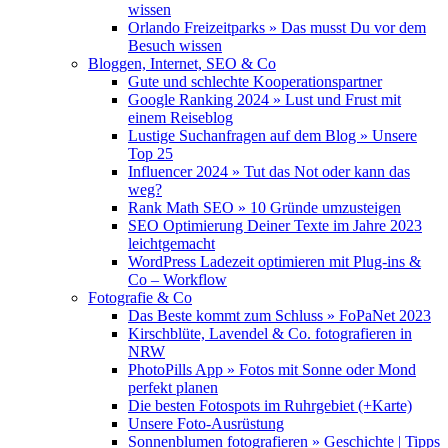
wissen
Orlando Freizeitparks » Das musst Du vor dem
Besuch wissen
Bloggen, Internet, SEO & Co
Gute und schlechte Kooperationspartner
Google Ranking 2024 » Lust und Frust mit
einem Reiseblog
Lustige Suchanfragen auf dem Blog » Unsere
Top 25
Influencer 2024 » Tut das Not oder kann das
weg?
Rank Math SEO » 10 Gründe umzusteigen
SEO Optimierung Deiner Texte im Jahre 2023
leichtgemacht
WordPress Ladezeit optimieren mit Plug-ins &
Co – Workflow
Fotografie & Co
Das Beste kommt zum Schluss » FoPaNet 2023
Kirschblüte, Lavendel & Co. fotografieren in
NRW
PhotoPills App » Fotos mit Sonne oder Mond
perfekt planen
Die besten Fotospots im Ruhrgebiet (+Karte)
Unsere Foto-Ausrüstung
Sonnenblumen fotografieren » Geschichte | Tipps