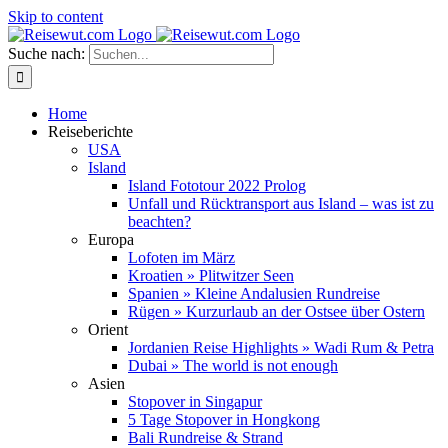
Skip to content
Suche nach:
Home
Reiseberichte
USA
Island
Island Fototour 2022 Prolog
Unfall und Rücktransport aus Island – was ist zu
beachten?
Europa
Lofoten im März
Kroatien » Plitwitzer Seen
Spanien » Kleine Andalusien Rundreise
Rügen » Kurzurlaub an der Ostsee über Ostern
Orient
Jordanien Reise Highlights » Wadi Rum & Petra
Dubai » The world is not enough
Asien
Stopover in Singapur
5 Tage Stopover in Hongkong
Bali Rundreise & Strand