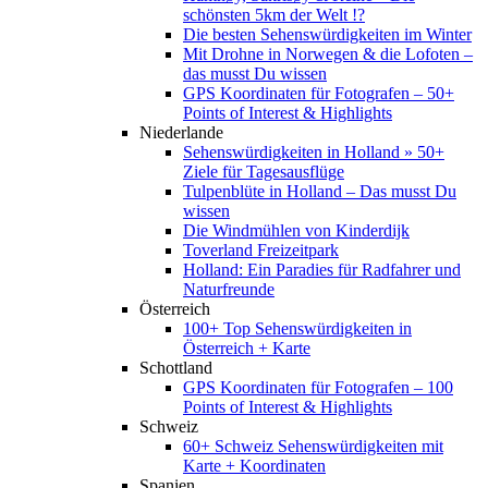
schönsten 5km der Welt !?
Die besten Sehenswürdigkeiten im Winter
Mit Drohne in Norwegen & die Lofoten –
das musst Du wissen
GPS Koordinaten für Fotografen – 50+
Points of Interest & Highlights
Niederlande
Sehenswürdigkeiten in Holland » 50+
Ziele für Tagesausflüge
Tulpenblüte in Holland – Das musst Du
wissen
Die Windmühlen von Kinderdijk
Toverland Freizeitpark
Holland: Ein Paradies für Radfahrer und
Naturfreunde
Österreich
100+ Top Sehenswürdigkeiten in
Österreich + Karte
Schottland
GPS Koordinaten für Fotografen – 100
Points of Interest & Highlights
Schweiz
60+ Schweiz Sehenswürdigkeiten mit
Karte + Koordinaten
Spanien