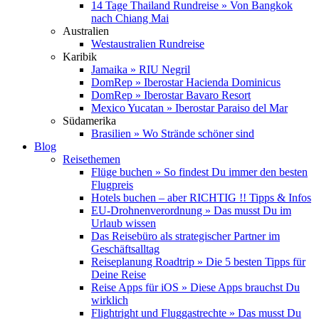
14 Tage Thailand Rundreise » Von Bangkok
nach Chiang Mai
Australien
Westaustralien Rundreise
Karibik
Jamaika » RIU Negril
DomRep » Iberostar Hacienda Dominicus
DomRep » Iberostar Bavaro Resort
Mexico Yucatan » Iberostar Paraiso del Mar
Südamerika
Brasilien » Wo Strände schöner sind
Blog
Reisethemen
Flüge buchen » So findest Du immer den besten
Flugpreis
Hotels buchen – aber RICHTIG !! Tipps & Infos
EU-Drohnenverordnung » Das musst Du im
Urlaub wissen
Das Reisebüro als strategischer Partner im
Geschäftsalltag
Reiseplanung Roadtrip » Die 5 besten Tipps für
Deine Reise
Reise Apps für iOS » Diese Apps brauchst Du
wirklich
Flightright und Fluggastrechte » Das musst Du