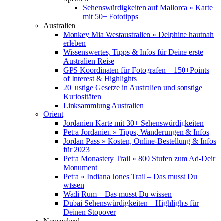
Sehenswürdigkeiten auf Mallorca » Karte
mit 50+ Fototipps
Australien
Monkey Mia Westaustralien » Delphine hautnah
erleben
Wissenswertes, Tipps & Infos für Deine erste
Australien Reise
GPS Koordinaten für Fotografen – 150+Points
of Interest & Highlights
20 lustige Gesetze in Australien und sonstige
Kuriositäten
Linksammlung Australien
Orient
Jordanien Karte mit 30+ Sehenswürdigkeiten
Petra Jordanien » Tipps, Wanderungen & Infos
Jordan Pass » Kosten, Online-Bestellung & Infos
für 2023
Petra Monastery Trail » 800 Stufen zum Ad-Deir
Monument
Petra » Indiana Jones Trail – Das musst Du
wissen
Wadi Rum – Das musst Du wissen
Dubai Sehenswürdigkeiten – Highlights für
Deinen Stopover
Neuseeland