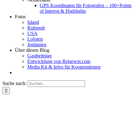
GPS Koordinaten für Fotografen – 100+Points
of Interest & Highlights
Fotos
Island
Ruhrpott
USA
Lofoten
Jordanien
Über diesen Blog
Gastbeiträge
Entwicklung von Reisewut.com
Media Kit & Infos für Kooperationen
Suche nach: