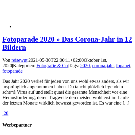
Fotoparade 2020 » Das Corona-Jahr in 12
Bildern
Von
reisewut
|
2021-05-30T22:00:11+02:00
Oktober 1st,
2020
|
Kategorien:
Fotografie & Co
|
Tags:
2020
,
corona-jahr
,
fopanet
,
fotoparade
|
Das Jahr 2020 verlief für jeden von uns wohl etwas anders, als wir
ursprünglich angenommen haben. Da taucht plötzlich irgendein
sche*ß Virus auf und stellt quasi die gesamte Menschheit vor eine
Herausforderung, deren Tragweite den meisten wohl erst im Laufe
der letzten Monate wirklich bewusst geworden ist. Es war eine [...]
28
Werbepartner