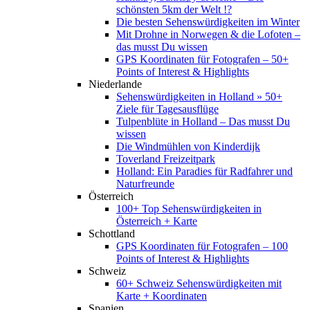
schönsten 5km der Welt !?
Die besten Sehenswürdigkeiten im Winter
Mit Drohne in Norwegen & die Lofoten –
das musst Du wissen
GPS Koordinaten für Fotografen – 50+
Points of Interest & Highlights
Niederlande
Sehenswürdigkeiten in Holland » 50+
Ziele für Tagesausflüge
Tulpenblüte in Holland – Das musst Du
wissen
Die Windmühlen von Kinderdijk
Toverland Freizeitpark
Holland: Ein Paradies für Radfahrer und
Naturfreunde
Österreich
100+ Top Sehenswürdigkeiten in
Österreich + Karte
Schottland
GPS Koordinaten für Fotografen – 100
Points of Interest & Highlights
Schweiz
60+ Schweiz Sehenswürdigkeiten mit
Karte + Koordinaten
Spanien