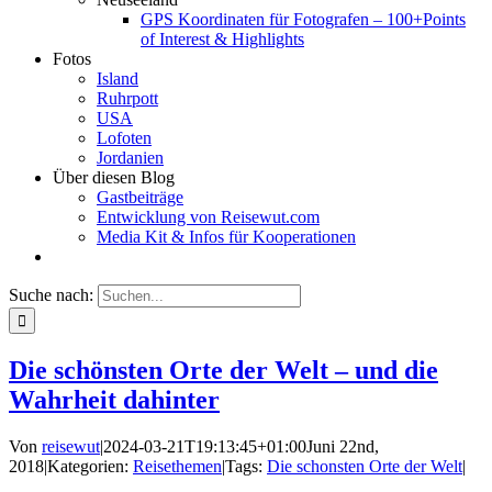
GPS Koordinaten für Fotografen – 100+Points
of Interest & Highlights
Fotos
Island
Ruhrpott
USA
Lofoten
Jordanien
Über diesen Blog
Gastbeiträge
Entwicklung von Reisewut.com
Media Kit & Infos für Kooperationen
Suche nach:
Die schönsten Orte der Welt – und die
Wahrheit dahinter
Von
reisewut
|
2024-03-21T19:13:45+01:00
Juni 22nd,
2018
|
Kategorien:
Reisethemen
|
Tags:
Die schonsten Orte der Welt
|