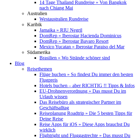
14 Tage Thailand Rundreise » Von Bangkok
nach Chiang Mai
Australien
Westaustralien Rundreise
Karibik
Jamaika » RIU Negril
DomRep » Iberostar Hacienda Dominicus
DomRep » Iberostar Bavaro Resort
Mexico Yucatan » Iberostar Paraiso del Mar
Südamerika
Brasilien » Wo Strände schöner sind
Blog
Reisethemen
Flüge buchen » So findest Du immer den besten
Flugpreis
Hotels buchen – aber RICHTIG !! Tipps & Infos
EU-Drohnenverordnung » Das musst Du im
Urlaub wissen
Das Reisebüro als strategischer Partner im
Geschäftsalltag
Reiseplanung Roadtrip » Die 5 besten Tipps für
Deine Reise
Reise Apps für iOS » Diese Apps brauchst Du
wirklich
Flightright und Fluggastrechte » Das musst Du