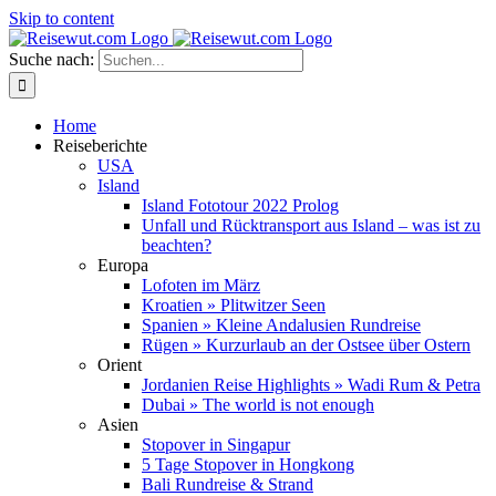
Skip to content
Suche nach:
Home
Reiseberichte
USA
Island
Island Fototour 2022 Prolog
Unfall und Rücktransport aus Island – was ist zu
beachten?
Europa
Lofoten im März
Kroatien » Plitwitzer Seen
Spanien » Kleine Andalusien Rundreise
Rügen » Kurzurlaub an der Ostsee über Ostern
Orient
Jordanien Reise Highlights » Wadi Rum & Petra
Dubai » The world is not enough
Asien
Stopover in Singapur
5 Tage Stopover in Hongkong
Bali Rundreise & Strand