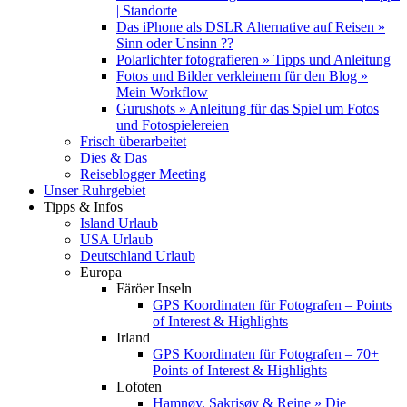
| Standorte
Das iPhone als DSLR Alternative auf Reisen »
Sinn oder Unsinn ??
Polarlichter fotografieren » Tipps und Anleitung
Fotos und Bilder verkleinern für den Blog »
Mein Workflow
Gurushots » Anleitung für das Spiel um Fotos
und Fotospielereien
Frisch überarbeitet
Dies & Das
Reiseblogger Meeting
Unser Ruhrgebiet
Tipps & Infos
Island Urlaub
USA Urlaub
Deutschland Urlaub
Europa
Färöer Inseln
GPS Koordinaten für Fotografen – Points
of Interest & Highlights
Irland
GPS Koordinaten für Fotografen – 70+
Points of Interest & Highlights
Lofoten
Hamnøy, Sakrisøy & Reine » Die