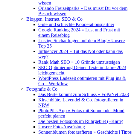
wissen
Orlando Freizeitparks » Das musst Du vor dem
Besuch wissen
Bloggen, Internet, SEO & Co
Gute und schlechte Kooperationspartner
Google Ranking 2024 » Lust und Frust mit
einem Reiseblog
Lustige Suchanfragen auf dem Blog » Unsere
Top 25
Influencer 2024 » Tut das Not oder kann das
weg?
Rank Math SEO » 10 Gründe umzusteigen
SEO Optimierung Deiner Texte im Jahre 2023
leichtgemacht
WordPress Ladezeit optimieren mit Plug-ins &
Co – Workflow
Fotografie & Co
Das Beste kommt zum Schluss » FoPaNet 2023
Kirschblüte, Lavendel & Co. fotografieren in
NRW
PhotoPills App » Fotos mit Sonne oder Mond
perfekt planen
Die besten Fotospots im Ruhrgebiet (+Karte)
Unsere Foto-Ausrüstung
Sonnenblumen fotografieren » Geschichte | Tipps