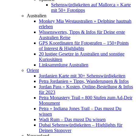
Sehenswürdigkeiten auf Mallorca » Karte
mit 50+ Fototipps
Australien
Monkey Mia Westaustralien » Delphine hautnah
erleben
Wissenswertes, Tipps & Infos für Deine erste
Australien Reise
GPS Koordinaten für Fotografen – 150+Points
of Interest & Highlights
20 lustige Gesetze in Australien und sonstige
Kuriositäten
Linksammlung Australien
Orient
Jordanien Karte mit 30+ Sehenswürdigkeiten
Petra Jordanien » Tipps, Wanderungen & Infos
Jordan Pass » Kosten, Online-Bestellung & Infos
für 2023
Petra Monastery Trail » 800 Stufen zum Ad-Deir
Monument
Petra » Indiana Jones Trail – Das musst Du
wissen
Wadi Rum – Das musst Du wissen
Dubai Sehenswürdigkeiten – Highlights für
Deinen Stopover
Neuseeland