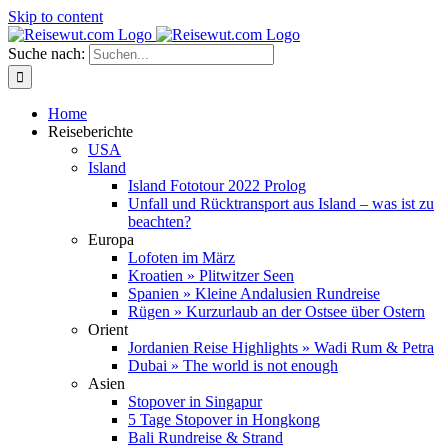
Skip to content
Suche nach:
Home
Reiseberichte
USA
Island
Island Fototour 2022 Prolog
Unfall und Rücktransport aus Island – was ist zu
beachten?
Europa
Lofoten im März
Kroatien » Plitwitzer Seen
Spanien » Kleine Andalusien Rundreise
Rügen » Kurzurlaub an der Ostsee über Ostern
Orient
Jordanien Reise Highlights » Wadi Rum & Petra
Dubai » The world is not enough
Asien
Stopover in Singapur
5 Tage Stopover in Hongkong
Bali Rundreise & Strand