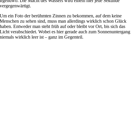
irgendwo. Die Macht des Wassers wird einem hier jede Sekunde
vergegenwärtigt.
Um ein Foto der berühmten Zinnen zu bekommen, auf dem keine
Menschen zu sehen sind, muss man allerdings wirklich schon Glück
haben. Entweder man steht früh auf oder bleibt vor Ort, bis sich das
Licht verabschiedet. Wobei es hier gerade auch zum Sonnenuntergang
niemals wirklich leer ist – ganz im Gegenteil.