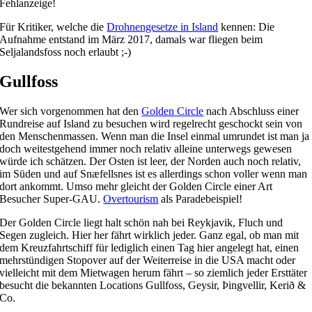
Fehlanzeige!
Für Kritiker, welche die
Drohnengesetze in Island
kennen: Die
Aufnahme entstand im März 2017, damals war fliegen beim
Seljalandsfoss noch erlaubt ;-)
Gullfoss
Wer sich vorgenommen hat den
Golden Circle
nach Abschluss einer
Rundreise auf Island zu besuchen wird regelrecht geschockt sein von
den Menschenmassen. Wenn man die Insel einmal umrundet ist man ja
doch weitestgehend immer noch relativ alleine unterwegs gewesen
würde ich schätzen. Der Osten ist leer, der Norden auch noch relativ,
im Süden und auf Snæfellsnes ist es allerdings schon voller wenn man
dort ankommt. Umso mehr gleicht der Golden Circle einer Art
Besucher Super-GAU.
Overtourism
als Paradebeispiel!
Der Golden Circle liegt halt schön nah bei Reykjavik, Fluch und
Segen zugleich. Hier her fährt wirklich jeder. Ganz egal, ob man mit
dem Kreuzfahrtschiff für lediglich einen Tag hier angelegt hat, einen
mehrstündigen Stopover auf der Weiterreise in die USA macht oder
vielleicht mit dem Mietwagen herum fährt – so ziemlich jeder Ersttäter
besucht die bekannten Locations Gullfoss, Geysir, Þingvellir, Kerið &
Co.