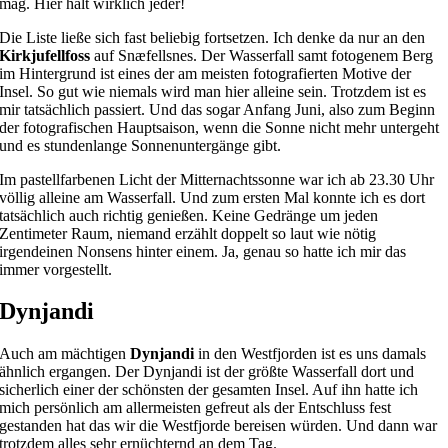
mag. Hier hält wirklich jeder!
Die Liste ließe sich fast beliebig fortsetzen. Ich denke da nur an den
Kirkjufellfoss
auf Snæfellsnes. Der Wasserfall samt fotogenem Berg
im Hintergrund ist eines der am meisten fotografierten Motive der
Insel. So gut wie niemals wird man hier alleine sein. Trotzdem ist es
mir tatsächlich passiert. Und das sogar Anfang Juni, also zum Beginn
der fotografischen Hauptsaison, wenn die Sonne nicht mehr untergeht
und es stundenlange Sonnenuntergänge gibt.
Im pastellfarbenen Licht der Mitternachtssonne war ich ab 23.30 Uhr
völlig alleine am Wasserfall. Und zum ersten Mal konnte ich es dort
tatsächlich auch richtig genießen. Keine Gedränge um jeden
Zentimeter Raum, niemand erzählt doppelt so laut wie nötig
irgendeinen Nonsens hinter einem. Ja, genau so hatte ich mir das
immer vorgestellt.
Dynjandi
Auch am mächtigen
Dynjandi
in den Westfjorden ist es uns damals
ähnlich ergangen. Der Dynjandi ist der größte Wasserfall dort und
sicherlich einer der schönsten der gesamten Insel. Auf ihn hatte ich
mich persönlich am allermeisten gefreut als der Entschluss fest
gestanden hat das wir die Westfjorde bereisen würden. Und dann war
trotzdem alles sehr ernüchternd an dem Tag.