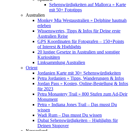
Sehenswürdigkeiten auf Mallorca » Karte
mit 50+ Fototipps
Australien
Monkey Mia Westaustralien » Delphine hautnah
erleben
Wissenswertes, Tipps & Infos für Deine erste
Australien Reise
GPS Koordinaten für Fotografen – 150+Points
of Interest & Highlights
20 lustige Gesetze in Australien und sonstige
Kuriositäten
Linksammlung Australien
Orient
Jordanien Karte mit 30+ Sehenswürdigkeiten
Petra Jordanien » Tipps, Wanderungen & Infos
Jordan Pass » Kosten, Online-Bestellung & Infos
für 2023
Petra Monastery Trail » 800 Stufen zum Ad-Deir
Monument
Petra » Indiana Jones Trail – Das musst Du
wissen
Wadi Rum – Das musst Du wissen
Dubai Sehenswürdigkeiten – Highlights für
Deinen Stopover
Neuseeland