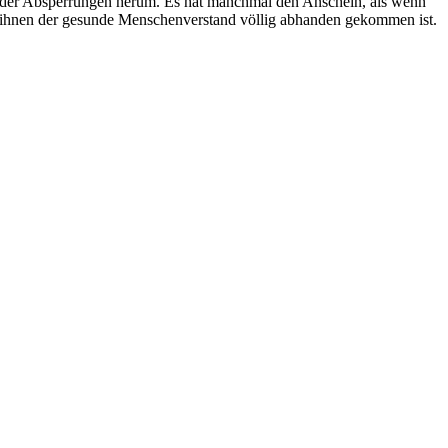
der Absperrungen herum. Es hat manchmal den Anschein, als wenn
ihnen der gesunde Menschenverstand völlig abhanden gekommen ist.