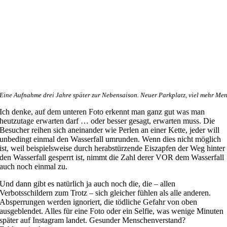
Eine Aufnahme drei Jahre später zur Nebensaison. Neuer Parkplatz, viel mehr Me
Ich denke, auf dem unteren Foto erkennt man ganz gut was man
heutzutage erwarten darf … oder besser gesagt, erwarten muss. Die
Besucher reihen sich aneinander wie Perlen an einer Kette, jeder will
unbedingt einmal den Wasserfall umrunden. Wenn dies nicht möglich
ist, weil beispielsweise durch herabstürzende Eiszapfen der Weg hinter
den Wasserfall gesperrt ist, nimmt die Zahl derer VOR dem Wasserfall
auch noch einmal zu.
Und dann gibt es natürlich ja auch noch die, die – allen
Verbotsschildern zum Trotz – sich gleicher fühlen als alle anderen.
Absperrungen werden ignoriert, die tödliche Gefahr von oben
ausgeblendet. Alles für eine Foto oder ein Selfie, was wenige Minuten
später auf Instagram landet. Gesunder Menschenverstand?