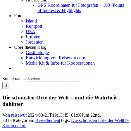
GPS Koordinaten für Fotografen – 100+Points
of Interest & Highlights
Fotos
Island
Ruhrpott
USA
Lofoten
Jordanien
Über diesen Blog
Gastbeiträge
Entwicklung von Reisewut.com
Media Kit & Infos für Kooperationen
Suche nach:
Die schönsten Orte der Welt – und die Wahrheit
dahinter
Von
reisewut
|
2024-03-21T19:13:45+01:00
Juni 22nd,
2018
|
Kategorien:
Reisethemen
|
Tags:
Die schonsten Orte der Welt
|
19
Kommentare