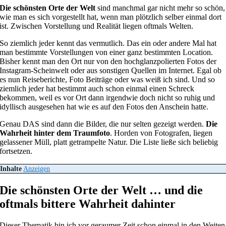
Die schönsten Orte der Welt
sind manchmal gar nicht mehr so schön,
wie man es sich vorgestellt hat, wenn man plötzlich selber einmal dort
ist. Zwischen Vorstellung und Realität liegen oftmals Welten.
So ziemlich jeder kennt das vermutlich. Das ein oder andere Mal hat
man bestimmte Vorstellungen von einer ganz bestimmten Location.
Bisher kennt man den Ort nur von den hochglanzpolierten Fotos der
Instagram-Scheinwelt oder aus sonstigen Quellen im Internet. Egal ob
es nun Reiseberichte, Foto Beiträge oder was weiß ich sind. Und so
ziemlich jeder hat bestimmt auch schon einmal einen Schreck
bekommen, weil es vor Ort dann irgendwie doch nicht so ruhig und
idyllisch ausgesehen hat wie es auf den Fotos den Anschein hatte.
Genau DAS sind dann die Bilder, die nur selten gezeigt werden.
Die
Wahrheit hinter dem Traumfoto
. Horden von Fotografen, liegen
gelassener Müll, platt getrampelte Natur. Die Liste ließe sich beliebig
fortsetzen.
Inhalte
Anzeigen
Die schönsten Orte der Welt … und die
oftmals bittere Wahrheit dahinter
Dieser Thematik bin ich vor geraumer Zeit schon einmal in den Weiten