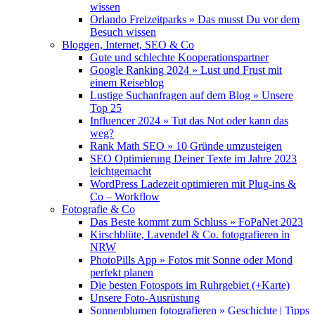
wissen
Orlando Freizeitparks » Das musst Du vor dem
Besuch wissen
Bloggen, Internet, SEO & Co
Gute und schlechte Kooperationspartner
Google Ranking 2024 » Lust und Frust mit
einem Reiseblog
Lustige Suchanfragen auf dem Blog » Unsere
Top 25
Influencer 2024 » Tut das Not oder kann das
weg?
Rank Math SEO » 10 Gründe umzusteigen
SEO Optimierung Deiner Texte im Jahre 2023
leichtgemacht
WordPress Ladezeit optimieren mit Plug-ins &
Co – Workflow
Fotografie & Co
Das Beste kommt zum Schluss » FoPaNet 2023
Kirschblüte, Lavendel & Co. fotografieren in
NRW
PhotoPills App » Fotos mit Sonne oder Mond
perfekt planen
Die besten Fotospots im Ruhrgebiet (+Karte)
Unsere Foto-Ausrüstung
Sonnenblumen fotografieren » Geschichte | Tipps