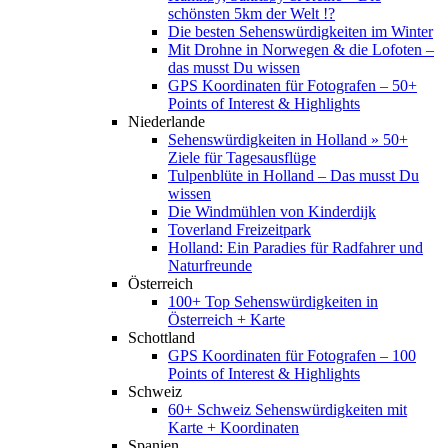
schönsten 5km der Welt !?
Die besten Sehenswürdigkeiten im Winter
Mit Drohne in Norwegen & die Lofoten –
das musst Du wissen
GPS Koordinaten für Fotografen – 50+
Points of Interest & Highlights
Niederlande
Sehenswürdigkeiten in Holland » 50+
Ziele für Tagesausflüge
Tulpenblüte in Holland – Das musst Du
wissen
Die Windmühlen von Kinderdijk
Toverland Freizeitpark
Holland: Ein Paradies für Radfahrer und
Naturfreunde
Österreich
100+ Top Sehenswürdigkeiten in
Österreich + Karte
Schottland
GPS Koordinaten für Fotografen – 100
Points of Interest & Highlights
Schweiz
60+ Schweiz Sehenswürdigkeiten mit
Karte + Koordinaten
Spanien