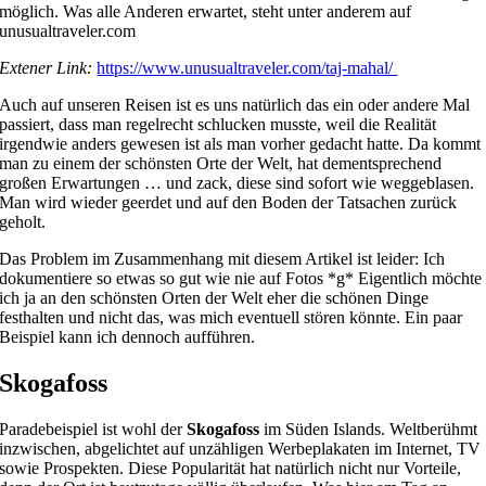
möglich. Was alle Anderen erwartet, steht unter anderem auf
unusualtraveler.com
Extener Link:
https://www.unusualtraveler.com/taj-mahal/
Auch auf unseren Reisen ist es uns natürlich das ein oder andere Mal
passiert, dass man regelrecht schlucken musste, weil die Realität
irgendwie anders gewesen ist als man vorher gedacht hatte. Da kommt
man zu einem der schönsten Orte der Welt, hat dementsprechend
großen Erwartungen … und zack, diese sind sofort wie weggeblasen.
Man wird wieder geerdet und auf den Boden der Tatsachen zurück
geholt.
Das Problem im Zusammenhang mit diesem Artikel ist leider: Ich
dokumentiere so etwas so gut wie nie auf Fotos *g* Eigentlich möchte
ich ja an den schönsten Orten der Welt eher die schönen Dinge
festhalten und nicht das, was mich eventuell stören könnte. Ein paar
Beispiel kann ich dennoch aufführen.
Skogafoss
Paradebeispiel ist wohl der
Skogafoss
im Süden Islands. Weltberühmt
inzwischen, abgelichtet auf unzähligen Werbeplakaten im Internet, TV
sowie Prospekten. Diese Popularität hat natürlich nicht nur Vorteile,