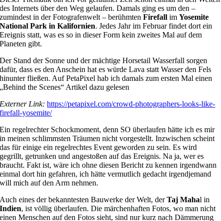
des Internets über den Weg gelaufen. Damals ging es um den –
zumindest in der Fotografenwelt – berühmten
Firefall
im
Yosemite
National Park in Kalifornien
. Jedes Jahr im Februar findet dort ein
Ereignis statt, was es so in dieser Form kein zweites Mal auf dem
Planeten gibt.
Der Stand der Sonne und der mächtige Horsetail Wasserfall sorgen
dafür, dass es den Anschein hat es würde Lava statt Wasser den Fels
hinunter fließen. Auf PetaPixel hab ich damals zum ersten Mal einen
„Behind the Scenes“ Artikel dazu gelesen
Externer Link:
https://petapixel.com/crowd-photographers-looks-like-
firefall-yosemite/
Ein regelrechter Schockmoment, denn SO überlaufen hätte ich es mir
in meinen schlimmsten Träumen nicht vorgestellt. Inzwischen scheint
das für einige ein regelrechtes Event geworden zu sein. Es wird
gegrillt, getrunken und angestoßen auf das Ereignis. Na ja, wer es
braucht. Fakt ist, wäre ich ohne diesen Bericht zu kennen irgendwann
einmal dort hin gefahren, ich hätte vermutlich gedacht irgendjemand
will mich auf den Arm nehmen.
Auch eines der bekanntesten Bauwerke der Welt, der
Taj Maha
l in
Indien
, ist völlig überlaufen. Die märchenhaften Fotos, wo man nicht
einen Menschen auf den Fotos sieht, sind nur kurz nach Dämmerung