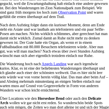
geguckt, weil die Erwartungshaltung halt einfach eine andere gewesen
ist. Bei den Wanderungen im Zion Nationalpark zum Beispiel. Wir
sind ganz früh morgens los hoch zum
Observation Point
und waren
gefühlt die ersten überhaupt auf dem Trail.
Nach dem Aufstieg folgte dann ein kurioser Moment, denn am Ende
steht ein Asiate und war lauthals am telefonieren und ein paar Selfie-
Posen am machen. Nichts wirklich schlimmes, aber gerechnet hat man
damit nicht wirklich. Zumal damit an Ruhe nicht mehr zu denken
gewesen ist. Der Gute hatte ein Organ, als wenn er in einem
Fußballstadion mit 80.000 Besuchern telefonieren würde. Aber nun
gut, was will man machen? Nach etwas über zwei Stunden Aufstieg
wünscht man sich aber eigentlich trotzdem einfach nur Ruhe.
Die Wanderung hoch nach
Angels Landing
war auch irgendwie
kurios. Klar, es ist eine der beliebtesten Wanderungen überhaupt und
ich glaube auch einer der schönsten weltweit. Das es hier nicht leer
sein würde war von vorne herein völlig klar. Das man aber beim Auf –
und Abstieg mehrmals minutenlang an einigen Stellen einfach nur
warten muss auf Grund von Gegenverkehr in Form von anderen
Wandern war schon leicht ernüchternd.
Über Locations wie den
Horseshoe Bend
oder auch den
Delicate
Arch
wollen wir gar nicht erst reden. So wunderschön beide Spots
auch sein mögen, die Zeiten wo man dort alleine ist und sich der Magi