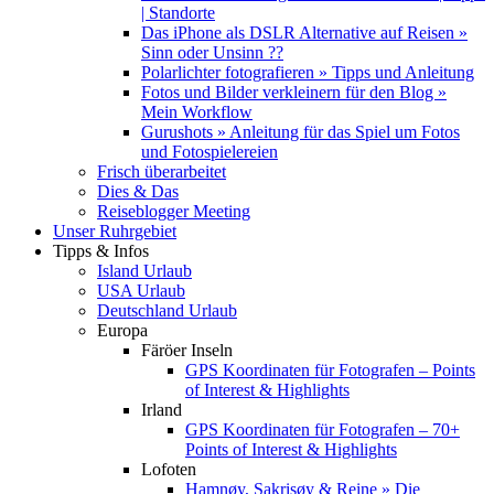
| Standorte
Das iPhone als DSLR Alternative auf Reisen »
Sinn oder Unsinn ??
Polarlichter fotografieren » Tipps und Anleitung
Fotos und Bilder verkleinern für den Blog »
Mein Workflow
Gurushots » Anleitung für das Spiel um Fotos
und Fotospielereien
Frisch überarbeitet
Dies & Das
Reiseblogger Meeting
Unser Ruhrgebiet
Tipps & Infos
Island Urlaub
USA Urlaub
Deutschland Urlaub
Europa
Färöer Inseln
GPS Koordinaten für Fotografen – Points
of Interest & Highlights
Irland
GPS Koordinaten für Fotografen – 70+
Points of Interest & Highlights
Lofoten
Hamnøy, Sakrisøy & Reine » Die