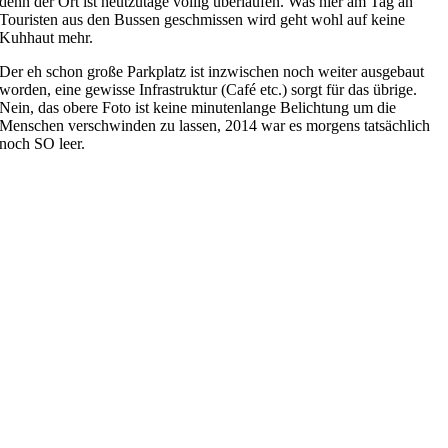
denn der Ort ist heutzutage völlig überlaufen. Was hier am Tag an
Touristen aus den Bussen geschmissen wird geht wohl auf keine
Kuhhaut mehr.
Der eh schon große Parkplatz ist inzwischen noch weiter ausgebaut
worden, eine gewisse Infrastruktur (Café etc.) sorgt für das übrige.
Nein, das obere Foto ist keine minutenlange Belichtung um die
Menschen verschwinden zu lassen, 2014 war es morgens tatsächlich
noch SO leer.