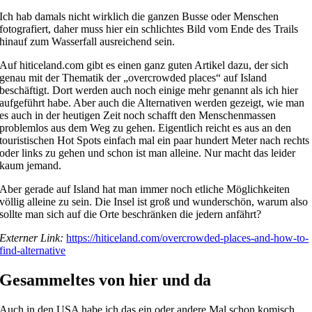
Ich hab damals nicht wirklich die ganzen Busse oder Menschen
fotografiert, daher muss hier ein schlichtes Bild vom Ende des Trails
hinauf zum Wasserfall ausreichend sein.
Auf hiticeland.com gibt es einen ganz guten Artikel dazu, der sich
genau mit der Thematik der „overcrowded places“ auf Island
beschäftigt. Dort werden auch noch einige mehr genannt als ich hier
aufgeführt habe. Aber auch die Alternativen werden gezeigt, wie man
es auch in der heutigen Zeit noch schafft den Menschenmassen
problemlos aus dem Weg zu gehen. Eigentlich reicht es aus an den
touristischen Hot Spots einfach mal ein paar hundert Meter nach rechts
oder links zu gehen und schon ist man alleine. Nur macht das leider
kaum jemand.
Aber gerade auf Island hat man immer noch etliche Möglichkeiten
völlig alleine zu sein. Die Insel ist groß und wunderschön, warum also
sollte man sich auf die Orte beschränken die jedern anfährt?
Externer Link:
https://hiticeland.com/overcrowded-places-and-how-to-
find-alternative
Gesammeltes von hier und da
Auch in den USA habe ich das ein oder andere Mal schon komisch