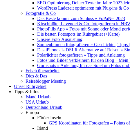
SEO Optimierung Deiner Texte im Jahre 2023 lei
WordPress Ladezeit optimieren mit Plug-ins & C
Fotografie & Co
Das Beste kommt zum Schluss » FoPaNet 2023
Kirschblüte, Lavendel & Co. fotografieren in NR
PhotoPills App » Fotos mit Sonne oder Mond perf
Die besten Fotospots im Ruhrgebiet (+Karte)
Unsere Foto-Ausrüstung
Sonnenblumen fotografieren » Geschichte | Tipps |
Das iPhone als DSLR Alternative auf Reisen » Si
Polarlichter fotografieren » Tipps und Anleitung
Fotos und Bilder verkleinern für den Blog » Mei
Gurushots » Anleitung für das Spiel um Fotos und 
Frisch überarbeitet
Dies & Das
Reiseblogger Meeting
Unser Ruhrgebiet
Tipps & Infos
Island Urlaub
USA Urlaub
Deutschland Urlaub
Europa
Färöer Inseln
GPS Koordinaten für Fotografen – Points of 
Irland