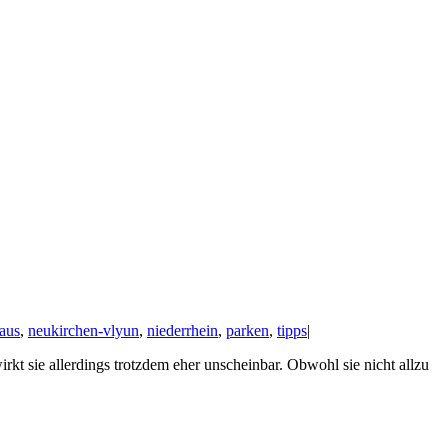
aus
,
neukirchen-vlyun
,
niederrhein
,
parken
,
tipps
|
t sie allerdings trotzdem eher unscheinbar. Obwohl sie nicht allzu