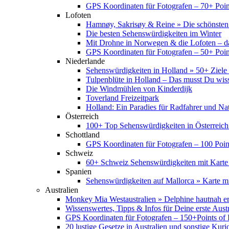
GPS Koordinaten für Fotografen – 70+ Point
Lofoten
Hamnøy, Sakrisøy & Reine » Die schönsten
Die besten Sehenswürdigkeiten im Winter
Mit Drohne in Norwegen & die Lofoten – d
GPS Koordinaten für Fotografen – 50+ Point
Niederlande
Sehenswürdigkeiten in Holland » 50+ Ziele 
Tulpenblüte in Holland – Das musst Du wis
Die Windmühlen von Kinderdijk
Toverland Freizeitpark
Holland: Ein Paradies für Radfahrer und Na
Österreich
100+ Top Sehenswürdigkeiten in Österreich
Schottland
GPS Koordinaten für Fotografen – 100 Point
Schweiz
60+ Schweiz Sehenswürdigkeiten mit Karte
Spanien
Sehenswürdigkeiten auf Mallorca » Karte mi
Australien
Monkey Mia Westaustralien » Delphine hautnah e
Wissenswertes, Tipps & Infos für Deine erste Aust
GPS Koordinaten für Fotografen – 150+Points of I
20 lustige Gesetze in Australien und sonstige Kurio