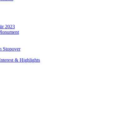
für 2023
 Monument
n Stopover
nterest & Highlights