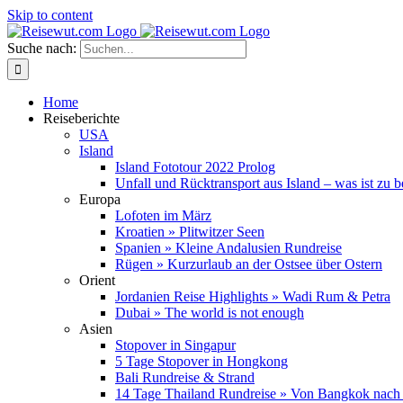
Skip to content
Suche nach:
Home
Reiseberichte
USA
Island
Island Fototour 2022 Prolog
Unfall und Rücktransport aus Island – was ist zu 
Europa
Lofoten im März
Kroatien » Plitwitzer Seen
Spanien » Kleine Andalusien Rundreise
Rügen » Kurzurlaub an der Ostsee über Ostern
Orient
Jordanien Reise Highlights » Wadi Rum & Petra
Dubai » The world is not enough
Asien
Stopover in Singapur
5 Tage Stopover in Hongkong
Bali Rundreise & Strand
14 Tage Thailand Rundreise » Von Bangkok nach