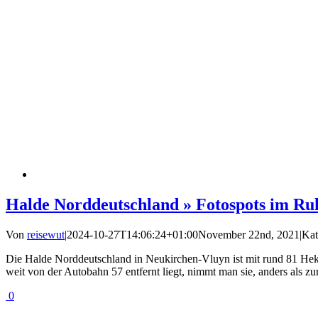
Halde Norddeutschland » Fotospots im Ru
Von
reisewut
|
2024-10-27T14:06:24+01:00
November 22nd, 2021
|
Kat
Die Halde Norddeutschland in Neukirchen-Vluyn ist mit rund 81 Hekta
weit von der Autobahn 57 entfernt liegt, nimmt man sie, anders als z
0