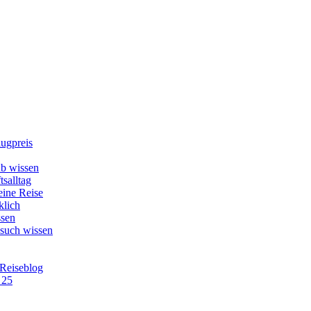
lugpreis
b wissen
tsalltag
eine Reise
klich
ssen
esuch wissen
 Reiseblog
 25