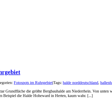
hrgebiet
egorien:
Fotospots im Ruhrgebiet
|
Tags:
halde norddeutschland
,
hallenh
r Grundfläche die größte Bergbauhalde am Niederrhein. Von unten wirk
um Beispiel die Halde Hoheward in Herten, kaum wahr. [...]