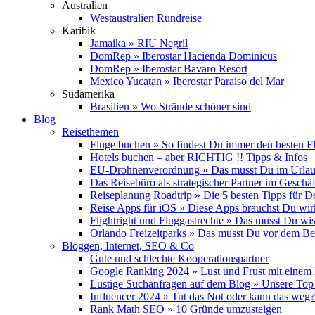
Australien
Westaustralien Rundreise
Karibik
Jamaika » RIU Negril
DomRep » Iberostar Hacienda Dominicus
DomRep » Iberostar Bavaro Resort
Mexico Yucatan » Iberostar Paraiso del Mar
Südamerika
Brasilien » Wo Strände schöner sind
Blog
Reisethemen
Flüge buchen » So findest Du immer den besten F
Hotels buchen – aber RICHTIG !! Tipps & Infos
EU-Drohnenverordnung » Das musst Du im Urlau
Das Reisebüro als strategischer Partner im Geschäf
Reiseplanung Roadtrip » Die 5 besten Tipps für D
Reise Apps für iOS » Diese Apps brauchst Du wir
Flightright und Fluggastrechte » Das musst Du wi
Orlando Freizeitparks » Das musst Du vor dem B
Bloggen, Internet, SEO & Co
Gute und schlechte Kooperationspartner
Google Ranking 2024 » Lust und Frust mit einem
Lustige Suchanfragen auf dem Blog » Unsere Top
Influencer 2024 » Tut das Not oder kann das weg?
Rank Math SEO » 10 Gründe umzusteigen