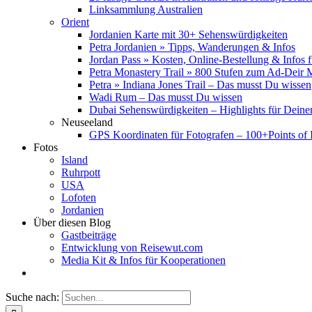
Linksammlung Australien
Orient
Jordanien Karte mit 30+ Sehenswürdigkeiten
Petra Jordanien » Tipps, Wanderungen & Infos
Jordan Pass » Kosten, Online-Bestellung & Infos 
Petra Monastery Trail » 800 Stufen zum Ad-Deir
Petra » Indiana Jones Trail – Das musst Du wissen
Wadi Rum – Das musst Du wissen
Dubai Sehenswürdigkeiten – Highlights für Deine
Neuseeland
GPS Koordinaten für Fotografen – 100+Points of I
Fotos
Island
Ruhrpott
USA
Lofoten
Jordanien
Über diesen Blog
Gastbeiträge
Entwicklung von Reisewut.com
Media Kit & Infos für Kooperationen
Suche nach: