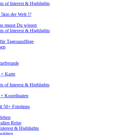
s of Interest & Highlights
 5km der Welt !?
as musst Du wissen
s of Interest & Highlights
für Tagesausflüge
sen
turfreunde
 + Karte
s of Interest & Highlights
 + Koordinaten
t 50+ Fototipps
rleben
ralien Reise
nterest & Highlights
sitäten