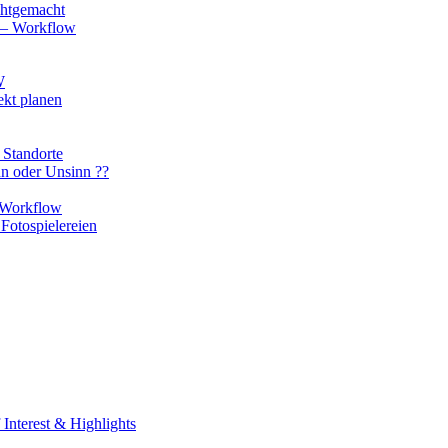
chtgemacht
o – Workflow
W
ekt planen
 Standorte
nn oder Unsinn ??
n Workflow
Fotospielereien
Interest & Highlights