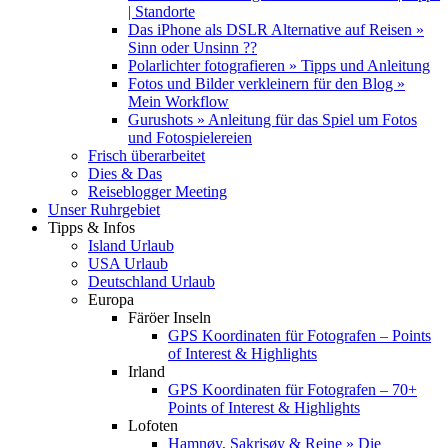
| Standorte
Das iPhone als DSLR Alternative auf Reisen »
Sinn oder Unsinn ??
Polarlichter fotografieren » Tipps und Anleitung
Fotos und Bilder verkleinern für den Blog »
Mein Workflow
Gurushots » Anleitung für das Spiel um Fotos
und Fotospielereien
Frisch überarbeitet
Dies & Das
Reiseblogger Meeting
Unser Ruhrgebiet
Tipps & Infos
Island Urlaub
USA Urlaub
Deutschland Urlaub
Europa
Färöer Inseln
GPS Koordinaten für Fotografen – Points
of Interest & Highlights
Irland
GPS Koordinaten für Fotografen – 70+
Points of Interest & Highlights
Lofoten
Hamnøy, Sakrisøy & Reine » Die