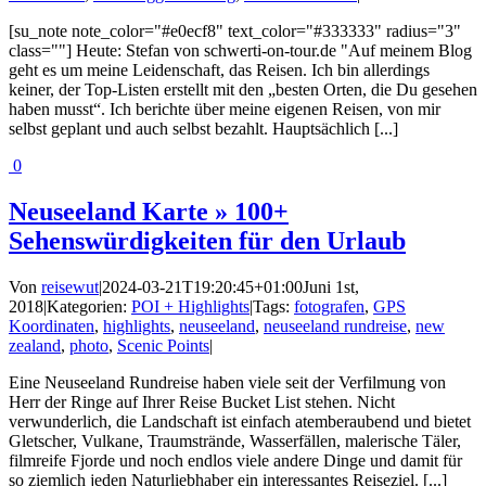
[su_note note_color="#e0ecf8" text_color="#333333" radius="3"
class=""] Heute: Stefan von schwerti-on-tour.de "Auf meinem Blog
geht es um meine Leidenschaft, das Reisen. Ich bin allerdings
keiner, der Top-Listen erstellt mit den „besten Orten, die Du gesehen
haben musst“. Ich berichte über meine eigenen Reisen, von mir
selbst geplant und auch selbst bezahlt. Hauptsächlich [...]
0
Neuseeland Karte » 100+
Sehenswürdigkeiten für den Urlaub
Von
reisewut
|
2024-03-21T19:20:45+01:00
Juni 1st,
2018
|
Kategorien:
POI + Highlights
|
Tags:
fotografen
,
GPS
Koordinaten
,
highlights
,
neuseeland
,
neuseeland rundreise
,
new
zealand
,
photo
,
Scenic Points
|
Eine Neuseeland Rundreise haben viele seit der Verfilmung von
Herr der Ringe auf Ihrer Reise Bucket List stehen. Nicht
verwunderlich, die Landschaft ist einfach atemberaubend und bietet
Gletscher, Vulkane, Traumstrände, Wasserfällen, malerische Täler,
filmreife Fjorde und noch endlos viele andere Dinge und damit für
so ziemlich jeden Naturliebhaber ein interessantes Reiseziel. [...]