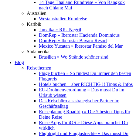
14 Tage Thailand Rundreise » Von Bangkok
nach Chiang Mai
Australien
Westaustralien Rundreise
Karibik
Jamaika » RIU Negril
DomRep » Iberostar Hacienda Dominicus
DomRep » Iberostar Bavaro Resort
Mexico Yucatan » Iberostar Paraiso del Mar
Südamerika
Brasilien » Wo Strände schöner sind
Blog
Reisethemen
Flüge buchen » So findest Du immer den besten
Flugpreis
Hotels buchen – aber RICHTIG !! Tipps & Infos
EU-Drohnenverordnung » Das musst Du im
Urlaub wissen
Das Reisebüro als strategischer Partner im
Geschäftsalltag
Reiseplanung Roadtrip » Die 5 besten Tipps für
Deine Reise
Reise Apps für iOS » Diese Apps brauchst Du
wirklich
Flightright und Fluggastrechte » Das musst Du