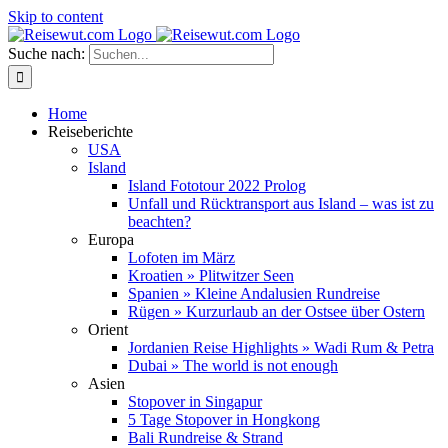
Skip to content
Suche nach:
Home
Reiseberichte
USA
Island
Island Fototour 2022 Prolog
Unfall und Rücktransport aus Island – was ist zu
beachten?
Europa
Lofoten im März
Kroatien » Plitwitzer Seen
Spanien » Kleine Andalusien Rundreise
Rügen » Kurzurlaub an der Ostsee über Ostern
Orient
Jordanien Reise Highlights » Wadi Rum & Petra
Dubai » The world is not enough
Asien
Stopover in Singapur
5 Tage Stopover in Hongkong
Bali Rundreise & Strand