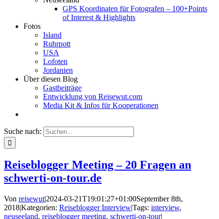
GPS Koordinaten für Fotografen – 100+Points
of Interest & Highlights
Fotos
Island
Ruhrpott
USA
Lofoten
Jordanien
Über diesen Blog
Gastbeiträge
Entwicklung von Reisewut.com
Media Kit & Infos für Kooperationen
Suche nach:
Reiseblogger Meeting – 20 Fragen an
schwerti-on-tour.de
Von
reisewut
|
2024-03-21T19:01:27+01:00
September 8th,
2018
|
Kategorien:
Reiseblogger Interview
|
Tags:
interview
,
neuseeland
,
reiseblogger meeting
,
schwerti-on-tour
|