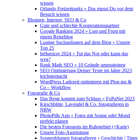
wissen
Orlando Freizeitparks » Das musst Du vor dem
Besuch wissen
Bloggen, Internet, SEO & Co
Gute und schlechte Kooperationspartner
Google Ranking 2024 » Lust und Frust mit
einem Reiseblog
Lustige Suchanfragen auf dem Blog » Unsere
Top 25
Influencer 2024 » Tut das Not oder kann das
weg?
Rank Math SEO » 10 Gründe umzusteigen
SEO Optimierung Deiner Texte im Jahre 2023
leichtgemacht
WordPress Ladezeit optimieren mit Plug-ins &
Co – Workflow
Fotografie & Co
Das Beste kommt zum Schluss » FoPaNet 2023
Kirschblüte, Lavendel & Co. fotografieren in
NRW
PhotoPills App » Fotos mit Sonne oder Mond
perfekt planen
Die besten Fotospots im Ruhrgebiet (+Karte)
Unsere Foto-Ausrüstung
Sonnenblumen fotografieren » Geschichte | Tipps