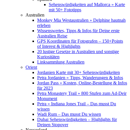
Sehenswürdigkeiten auf Mallorca » Karte
mit 50+ Fototipps
Australien
Monkey Mia Westaustralien » Delphine hautnah
erleben
Wissenswertes, Tipps & Infos für Deine erste
Australien Reise
GPS Koordinaten für Fotografen – 150+Points
of Interest & Highlights
20 lustige Gesetze in Australien und sonstige
Kuriositäten
Linksammlung Australien
Orient
Jordanien Karte mit 30+ Sehenswürdigkeiten
Petra Jordanien » Tipps, Wanderungen & Infos
Jordan Pass » Kosten, Online-Bestellung & Infos
für 2023
Petra Monastery Trail » 800 Stufen zum Ad-Deir
Monument
Petra » Indiana Jones Trail – Das musst Du
wissen
Wadi Rum – Das musst Du wissen
Dubai Sehenswürdigkeiten – Highlights für
Deinen Stopover
Neuseeland