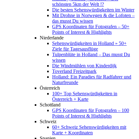
schönsten 5km der Welt !?
Die besten Sehenswürdigkeiten im Winter
Mit Drohne in Norwegen & die Lofoten –
das musst Du wissen
GPS Koordinaten für Fotografen – 50+
Points of Interest & Highlights
Niederlande
Sehenswürdigkeiten in Holland » 50+
Ziele für Tagesausflüge
Tulpenblüte in Holland – Das musst Du
wissen
Die Windmühlen von Kinderdijk
Toverland Freizeitpark
Holland: Ein Paradies für Radfahrer und
Naturfreunde
Österreich
100+ Top Sehenswürdigkeiten in
Österreich + Karte
Schottland
GPS Koordinaten für Fotografen – 100
Points of Interest & Highlights
Schweiz
60+ Schweiz Sehenswürdigkeiten mit
Karte + Koordinaten
Spanien