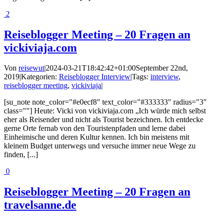
2
Reiseblogger Meeting – 20 Fragen an
vickiviaja.com
Von
reisewut
|
2024-03-21T18:42:42+01:00
September 22nd,
2019
|
Kategorien:
Reiseblogger Interview
|
Tags:
interview
,
reiseblogger meeting
,
vickiviaja
|
[su_note note_color="#e0ecf8" text_color="#333333" radius="3"
class=""] Heute: Vicki von vickiviaja.com „Ich würde mich selbst
eher als Reisender und nicht als Tourist bezeichnen. Ich entdecke
gerne Orte fernab von den Touristenpfaden und lerne dabei
Einheimische und deren Kultur kennen. Ich bin meistens mit
kleinem Budget unterwegs und versuche immer neue Wege zu
finden, [...]
0
Reiseblogger Meeting – 20 Fragen an
travelsanne.de