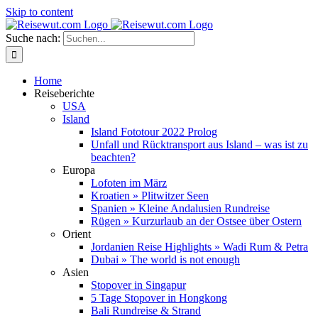
Skip to content
Suche nach:
Home
Reiseberichte
USA
Island
Island Fototour 2022 Prolog
Unfall und Rücktransport aus Island – was ist zu
beachten?
Europa
Lofoten im März
Kroatien » Plitwitzer Seen
Spanien » Kleine Andalusien Rundreise
Rügen » Kurzurlaub an der Ostsee über Ostern
Orient
Jordanien Reise Highlights » Wadi Rum & Petra
Dubai » The world is not enough
Asien
Stopover in Singapur
5 Tage Stopover in Hongkong
Bali Rundreise & Strand