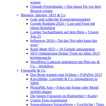
wissen
Orlando Freizeitparks » Das musst Du vor dem
Besuch wissen
Bloggen, Internet, SEO & Co
Gute und schlechte Kooperationspartner
Google Ranking 2024 » Lust und Frust mit
einem Reiseblog
Lustige Suchanfragen auf dem Blog » Unsere
Top 25
Influencer 2024 » Tut das Not oder kann das
weg?
Rank Math SEO » 10 Gründe umzusteigen
SEO Optimierung Deiner Texte im Jahre 2023
leichtgemacht
WordPress Ladezeit optimieren mit Plug-ins &
Co – Workflow
Fotografie & Co
Das Beste kommt zum Schluss » FoPaNet 2023
Kirschblüte, Lavendel & Co. fotografieren in
NRW
PhotoPills App » Fotos mit Sonne oder Mond
perfekt planen
Die besten Fotospots im Ruhrgebiet (+Karte)
Unsere Foto-Ausrüstung
Sonnenblumen fotografieren » Geschichte | Tipps