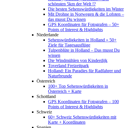
schönsten 5km der Welt !?
Die besten Sehenswürdigkeiten im Winter
Mit Drohne in Norwegen & die Lofoten –
das musst Du wissen
GPS Koordinaten für Fotografen – 50+
Points of Interest & Highlights
Niederlande
Sehenswürdigkeiten in Holland » 50+
Ziele für Tagesausflüge
Tulpenblüte in Holland – Das musst Du
wissen
Die Windmühlen von Kinderdijk
Toverland Freizeitpark
Holland: Ein Paradies für Radfahrer und
Naturfreunde
Österreich
100+ Top Sehenswürdigkeiten in
Österreich + Karte
Schottland
GPS Koordinaten für Fotografen – 100
Points of Interest & Highlights
Schweiz
60+ Schweiz Sehenswürdigkeiten mit
Karte + Koordinaten
Spanien