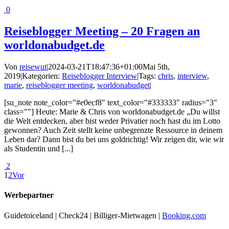
0
Reiseblogger Meeting – 20 Fragen an
worldonabudget.de
Von
reisewut
|
2024-03-21T18:47:36+01:00
Mai 5th,
2019
|
Kategorien:
Reiseblogger Interview
|
Tags:
chris
,
interview
,
marie
,
reiseblogger meeting
,
worldonabudget
|
[su_note note_color="#e0ecf8" text_color="#333333" radius="3"
class=""] Heute: Marie & Chris von worldonabudget.de „Du willst
die Welt entdecken, aber bist weder Privatier noch hast du im Lotto
gewonnen? Auch Zeit stellt keine unbegrenzte Ressource in deinem
Leben dar? Dann bist du bei uns goldrichtig! Wir zeigen dir, wie wir
als Studentin und [...]
2
1
2
Vor
Werbepartner
Guidetoiceland | Check24 | Billiger-Mietwagen |
Booking.com