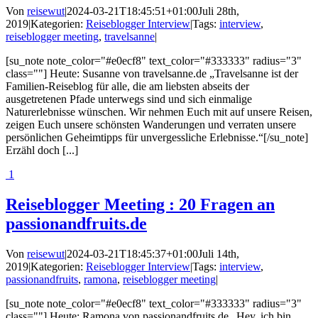
Von
reisewut
|
2024-03-21T18:45:51+01:00
Juli 28th,
2019
|
Kategorien:
Reiseblogger Interview
|
Tags:
interview
,
reiseblogger meeting
,
travelsanne
|
[su_note note_color="#e0ecf8" text_color="#333333" radius="3"
class=""] Heute: Susanne von travelsanne.de „Travelsanne ist der
Familien-Reiseblog für alle, die am liebsten abseits der
ausgetretenen Pfade unterwegs sind und sich einmalige
Naturerlebnisse wünschen. Wir nehmen Euch mit auf unsere Reisen,
zeigen Euch unsere schönsten Wanderungen und verraten unsere
persönlichen Geheimtipps für unvergessliche Erlebnisse.“[/su_note]
Erzähl doch [...]
1
Reiseblogger Meeting : 20 Fragen an
passionandfruits.de
Von
reisewut
|
2024-03-21T18:45:37+01:00
Juli 14th,
2019
|
Kategorien:
Reiseblogger Interview
|
Tags:
interview
,
passionandfruits
,
ramona
,
reiseblogger meeting
|
[su_note note_color="#e0ecf8" text_color="#333333" radius="3"
class=""] Heute: Ramona von passionandfruits.de „Hey, ich bin