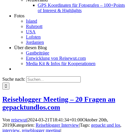
GPS Koordinaten für Fotografen – 100+Points
of Interest & Highlights
Fotos
Island
Ruhrpott
USA
Lofoten
Jordanien
Über diesen Blog
Gastbeiträge
Entwicklung von Reisewut.com
Media Kit & Infos für Kooperationen
Suche nach:
Reiseblogger Meeting – 20 Fragen an
gepacktundlos.com
Von
reisewut
|
2024-03-21T18:41:34+01:00
Oktober 20th,
2019
|
Kategorien:
Reiseblogger Interview
|
Tags:
gepackt und los
,
interview
,
reiseblogger meeting
|