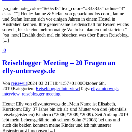
[su_note note_color="#e0ecf8" text_color="#333333" radius="3"
class=""] Heute: Janine & Stefan von gepacktundlos.com „Janine
und Stefan lernten sich vor einigen Jahren in einem Hostel in
Australien kennen. Ihre gemeinsame Leidenschaft für Reisen wuchs
so weit, bis sie eine mehrmonatige Weltreise planten und starteten."
[/su_note] Erzählt doch mal ein bisschen was über Euren Reiseblog,
[...]
0
Reiseblogger Meeting – 20 Fragen an
elly-unterwegs.de
Von
reisewut
|
2024-03-21T18:41:57+01:00
Oktober 6th,
2019
|
Kategorien:
Reiseblogger Interview
|
Tags:
elly-unterwegs
,
interview
,
reiseblogger meeting
|
Heute: Elly von elly-unterwegs.de „Mein Name ist Elisabeth,
Kurzform: Elly. 37 Jahre bin ich alt und Mutter von drei (ebenfalls
reisebegeisterten) Kindern (*2006,*2009,*2009). Seit Anfang 2019
lebt mein Lebensgefährte mit seinem Sohn (*2008) bei uns und
auch die beiden konnten meine Kinder und ich mit unserer
Begeisterung fürs reisen [...]