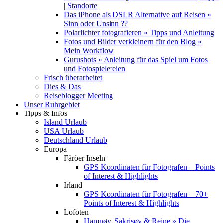
| Standorte
Das iPhone als DSLR Alternative auf Reisen »
Sinn oder Unsinn ??
Polarlichter fotografieren » Tipps und Anleitung
Fotos und Bilder verkleinern für den Blog »
Mein Workflow
Gurushots » Anleitung für das Spiel um Fotos
und Fotospielereien
Frisch überarbeitet
Dies & Das
Reiseblogger Meeting
Unser Ruhrgebiet
Tipps & Infos
Island Urlaub
USA Urlaub
Deutschland Urlaub
Europa
Färöer Inseln
GPS Koordinaten für Fotografen – Points
of Interest & Highlights
Irland
GPS Koordinaten für Fotografen – 70+
Points of Interest & Highlights
Lofoten
Hamnøy, Sakrisøy & Reine » Die