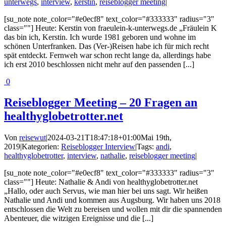
unterwegs
,
interview
,
kerstin
,
reiseblogger meeting
|
[su_note note_color="#e0ecf8" text_color="#333333" radius="3"
class=""] Heute: Kerstin von fraeulein-k-unterwegs.de „Fräulein K
das bin ich, Kerstin. Ich wurde 1981 geboren und wohne im
schönen Unterfranken. Das (Ver-)Reisen habe ich für mich recht
spät entdeckt. Fernweh war schon recht lange da, allerdings habe
ich erst 2010 beschlossen nicht mehr auf den passenden [...]
0
Reiseblogger Meeting – 20 Fragen an
healthyglobetrotter.net
Von
reisewut
|
2024-03-21T18:47:18+01:00
Mai 19th,
2019
|
Kategorien:
Reiseblogger Interview
|
Tags:
andi
,
healthyglobetrotter
,
interview
,
nathalie
,
reiseblogger meeting
|
[su_note note_color="#e0ecf8" text_color="#333333" radius="3"
class=""] Heute: Nathalie & Andi von healthyglobetrotter.net
„Hallo, oder auch Servus, wie man hier bei uns sagt. Wir heißen
Nathalie und Andi und kommen aus Augsburg. Wir haben uns 2018
entschlossen die Welt zu bereisen und wollen mit dir die spannenden
Abenteuer, die witzigen Ereignisse und die [...]