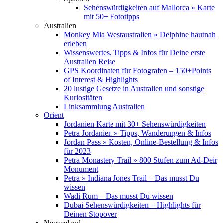
Sehenswürdigkeiten auf Mallorca » Karte
mit 50+ Fototipps
Australien
Monkey Mia Westaustralien » Delphine hautnah
erleben
Wissenswertes, Tipps & Infos für Deine erste
Australien Reise
GPS Koordinaten für Fotografen – 150+Points
of Interest & Highlights
20 lustige Gesetze in Australien und sonstige
Kuriositäten
Linksammlung Australien
Orient
Jordanien Karte mit 30+ Sehenswürdigkeiten
Petra Jordanien » Tipps, Wanderungen & Infos
Jordan Pass » Kosten, Online-Bestellung & Infos
für 2023
Petra Monastery Trail » 800 Stufen zum Ad-Deir
Monument
Petra » Indiana Jones Trail – Das musst Du
wissen
Wadi Rum – Das musst Du wissen
Dubai Sehenswürdigkeiten – Highlights für
Deinen Stopover
Neuseeland