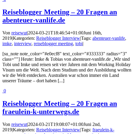
Reiseblogger Meeting – 20 Fragen an
abenteuer-vanlife.de
Von
reisewut
|
2024-03-21T18:46:54+01:00
Juni 16th,
2019
|
Kategorien:
Reiseblogger Interview
|
Tags:
abenteuer-vanlife
,
imke
,
interview
,
reiseblogger meeting
,
tobi
|
[su_note note_color="#e0ecf8" text_color="#333333" radius="3"
class=""] Heute: Imke & Tobias von abenteuer-vanlife.de „Wir sind
Tobi und Imke und reisen seit vier Jahren mit dem Working Holiday
Visum um die Welt. Nach dem Studium und der Ausbildung wollten
wir die Welt entdecken. Australien war schon immer ein Land
unserer Träume – dort haben [...]
0
Reiseblogger Meeting – 20 Fragen an
fraeulein-k-unterwegs.de
Von
reisewut
|
2024-03-21T19:08:07+01:00
Juni 2nd,
2019
|
Kategorien:
Reiseblogger Interview
|
Tags:
fraeulein-k-