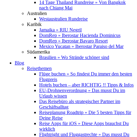
14 Tage Thailand Rundreise » Von Bangkok
nach Chiang Mai
Australien
Westaustralien Rundreise
Karibik
Jamaika » RIU Negril
DomRep » Iberostar Hacienda Dominicus
DomRep » Iberostar Bavaro Resort
Mexico Yucatan » Iberostar Paraiso del Mar
Südamerika
Brasilien » Wo Strände schöner sind
Blog
Reisethemen
Flüge buchen » So findest Du immer den besten
Flugpreis
Hotels buchen – aber RICHTIG !! Tipps & Infos
EU-Drohnenverordnung » Das musst Du im
Urlaub wissen
Das Reisebüro als strategischer Partner im
Geschäftsalltag
Reiseplanung Roadtrip » Die 5 besten Tipps für
Deine Reise
Reise Apps für iOS » Diese Apps brauchst Du
wirklich
Flightright und Fluggastrechte » Das musst Du