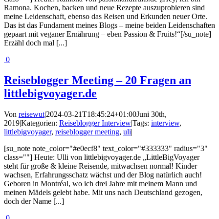
Ramona. Kochen, backen und neue Rezepte auszuprobieren sind
meine Leidenschaft, ebenso das Reisen und Erkunden neuer Orte.
Das ist das Fundament meines Blogs – meine beiden Leidenschaften
gepaart mit veganer Ernährung – eben Passion & Fruits!“[/su_note]
Erzähl doch mal [...]
0
Reiseblogger Meeting – 20 Fragen an
littlebigvoyager.de
Von
reisewut
|
2024-03-21T18:45:24+01:00
Juni 30th,
2019
|
Kategorien:
Reiseblogger Interview
|
Tags:
interview
,
littlebigvoyager
,
reiseblogger meeting
,
uli
|
[su_note note_color="#e0ecf8" text_color="#333333" radius="3"
class=""] Heute: Ulli von littlebigvoyager.de „LittleBigVoyager
steht für große & kleine Reisende, mitwachsen normal! Kinder
wachsen, Erfahrungsschatz wächst und der Blog natürlich auch!
Geboren in Montréal, wo ich drei Jahre mit meinem Mann und
meinen Mädels gelebt habe. Mit uns nach Deutschland gezogen,
doch der Name [...]
0