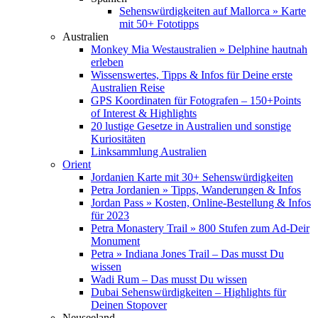
Sehenswürdigkeiten auf Mallorca » Karte
mit 50+ Fototipps
Australien
Monkey Mia Westaustralien » Delphine hautnah
erleben
Wissenswertes, Tipps & Infos für Deine erste
Australien Reise
GPS Koordinaten für Fotografen – 150+Points
of Interest & Highlights
20 lustige Gesetze in Australien und sonstige
Kuriositäten
Linksammlung Australien
Orient
Jordanien Karte mit 30+ Sehenswürdigkeiten
Petra Jordanien » Tipps, Wanderungen & Infos
Jordan Pass » Kosten, Online-Bestellung & Infos
für 2023
Petra Monastery Trail » 800 Stufen zum Ad-Deir
Monument
Petra » Indiana Jones Trail – Das musst Du
wissen
Wadi Rum – Das musst Du wissen
Dubai Sehenswürdigkeiten – Highlights für
Deinen Stopover
Neuseeland