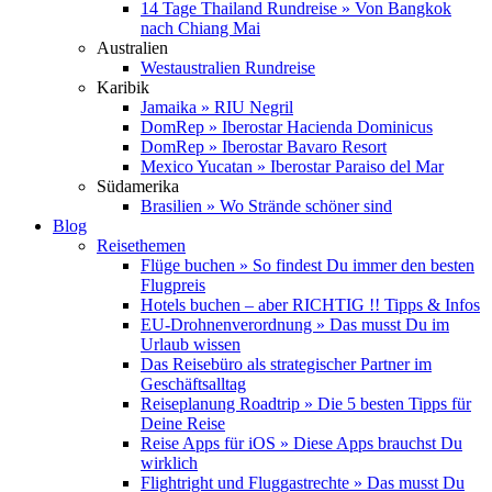
14 Tage Thailand Rundreise » Von Bangkok
nach Chiang Mai
Australien
Westaustralien Rundreise
Karibik
Jamaika » RIU Negril
DomRep » Iberostar Hacienda Dominicus
DomRep » Iberostar Bavaro Resort
Mexico Yucatan » Iberostar Paraiso del Mar
Südamerika
Brasilien » Wo Strände schöner sind
Blog
Reisethemen
Flüge buchen » So findest Du immer den besten
Flugpreis
Hotels buchen – aber RICHTIG !! Tipps & Infos
EU-Drohnenverordnung » Das musst Du im
Urlaub wissen
Das Reisebüro als strategischer Partner im
Geschäftsalltag
Reiseplanung Roadtrip » Die 5 besten Tipps für
Deine Reise
Reise Apps für iOS » Diese Apps brauchst Du
wirklich
Flightright und Fluggastrechte » Das musst Du