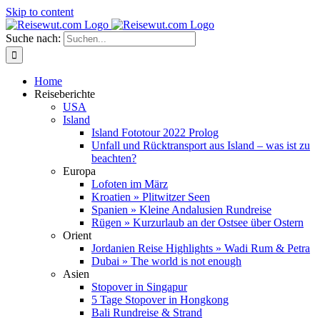
Skip to content
Suche nach:
Home
Reiseberichte
USA
Island
Island Fototour 2022 Prolog
Unfall und Rücktransport aus Island – was ist zu
beachten?
Europa
Lofoten im März
Kroatien » Plitwitzer Seen
Spanien » Kleine Andalusien Rundreise
Rügen » Kurzurlaub an der Ostsee über Ostern
Orient
Jordanien Reise Highlights » Wadi Rum & Petra
Dubai » The world is not enough
Asien
Stopover in Singapur
5 Tage Stopover in Hongkong
Bali Rundreise & Strand