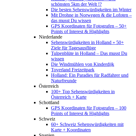
schönsten 5km der Welt !?
Die besten Sehenswürdigkeiten im Winter
Mit Drohne in Norwegen & die Lofoten –
das musst Du wissen
GPS Koordinaten für Fotografen – 50+
Points of Interest & Highlights
Niederlande
Sehenswürdigkeiten in Holland » 50+
Ziele für Tagesausflüge
Tulpenblüte in Holland – Das musst Du
wissen
Die Windmühlen von Kinderdijk
Toverland Freizeitpark
Holland: Ein Paradies für Radfahrer und
Naturfreunde
Österreich
100+ Top Sehenswürdigkeiten in
Österreich + Karte
Schottland
GPS Koordinaten für Fotografen – 100
Points of Interest & Highlights
Schweiz
60+ Schweiz Sehenswürdigkeiten mit
Karte + Koordinaten
Spanien