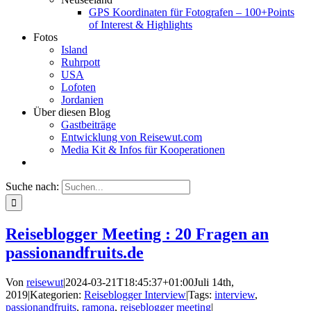
GPS Koordinaten für Fotografen – 100+Points
of Interest & Highlights
Fotos
Island
Ruhrpott
USA
Lofoten
Jordanien
Über diesen Blog
Gastbeiträge
Entwicklung von Reisewut.com
Media Kit & Infos für Kooperationen
Suche nach:
Reiseblogger Meeting : 20 Fragen an
passionandfruits.de
Von
reisewut
|
2024-03-21T18:45:37+01:00
Juli 14th,
2019
|
Kategorien:
Reiseblogger Interview
|
Tags:
interview
,
passionandfruits
,
ramona
,
reiseblogger meeting
|