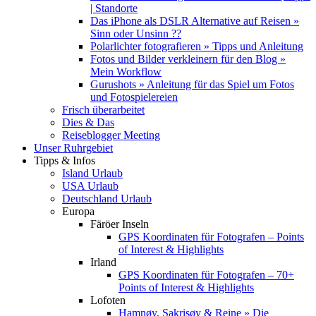
| Standorte
Das iPhone als DSLR Alternative auf Reisen »
Sinn oder Unsinn ??
Polarlichter fotografieren » Tipps und Anleitung
Fotos und Bilder verkleinern für den Blog »
Mein Workflow
Gurushots » Anleitung für das Spiel um Fotos
und Fotospielereien
Frisch überarbeitet
Dies & Das
Reiseblogger Meeting
Unser Ruhrgebiet
Tipps & Infos
Island Urlaub
USA Urlaub
Deutschland Urlaub
Europa
Färöer Inseln
GPS Koordinaten für Fotografen – Points
of Interest & Highlights
Irland
GPS Koordinaten für Fotografen – 70+
Points of Interest & Highlights
Lofoten
Hamnøy, Sakrisøy & Reine » Die