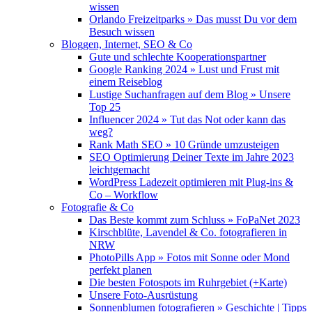
wissen
Orlando Freizeitparks » Das musst Du vor dem
Besuch wissen
Bloggen, Internet, SEO & Co
Gute und schlechte Kooperationspartner
Google Ranking 2024 » Lust und Frust mit
einem Reiseblog
Lustige Suchanfragen auf dem Blog » Unsere
Top 25
Influencer 2024 » Tut das Not oder kann das
weg?
Rank Math SEO » 10 Gründe umzusteigen
SEO Optimierung Deiner Texte im Jahre 2023
leichtgemacht
WordPress Ladezeit optimieren mit Plug-ins &
Co – Workflow
Fotografie & Co
Das Beste kommt zum Schluss » FoPaNet 2023
Kirschblüte, Lavendel & Co. fotografieren in
NRW
PhotoPills App » Fotos mit Sonne oder Mond
perfekt planen
Die besten Fotospots im Ruhrgebiet (+Karte)
Unsere Foto-Ausrüstung
Sonnenblumen fotografieren » Geschichte | Tipps