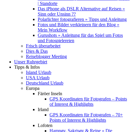
| Standorte
Das iPhone als DSLR Alternative auf Reisen »
Sinn oder Unsinn ??
Polarlichter fotografieren » Tipps und Anleitung
Fotos und Bilder verkleinern für den Blog »
Mein Workflow
Gurushots » Anleitung für das Spiel um Fotos
und Fotospielereien
Frisch überarbeitet
Dies & Das
Reiseblogger Meeting
Unser Ruhrgebiet
Tipps & Infos
Island Urlaub
USA Urlaub
Deutschland Urlaub
Europa
Färöer Inseln
GPS Koordinaten für Fotografen – Points
of Interest & Highlights
Irland
GPS Koordinaten für Fotografen – 70+
Points of Interest & Highlights
Lofoten
Hamnøy, Sakrisøy & Reine » Die