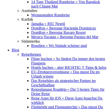
14 Tage Thailand Rundreise » Von Bangkok
nach Chiang Mai
Australien
Westaustralien Rundreise
Karibik
Jamaika » RIU Negril
DomRep » Iberostar Hacienda Dominicus
DomRep » Iberostar Bavaro Resort
Mexico Yucatan » Iberostar Paraiso del Mar
Südamerika
Brasilien » Wo Strände schöner sind
Blog
Reisethemen
Flüge buchen » So findest Du immer den besten
Flugpreis
Hotels buchen – aber RICHTIG !! Tipps & Infos
EU-Drohnenverordnung » Das musst Du im
Urlaub wissen
Das Reisebüro als strategischer Partner im
Geschäftsalltag
Reiseplanung Roadtrip » Die 5 besten Tipps für
Deine Reise
Reise Apps für iOS » Diese Apps brauchst Du
wirklich
Flightright und Fluggastrechte » Das musst Du