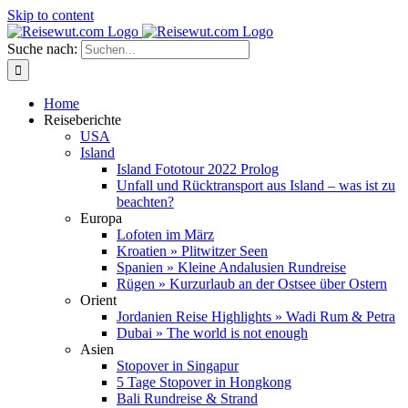
Skip to content
Suche nach:
Home
Reiseberichte
USA
Island
Island Fototour 2022 Prolog
Unfall und Rücktransport aus Island – was ist zu
beachten?
Europa
Lofoten im März
Kroatien » Plitwitzer Seen
Spanien » Kleine Andalusien Rundreise
Rügen » Kurzurlaub an der Ostsee über Ostern
Orient
Jordanien Reise Highlights » Wadi Rum & Petra
Dubai » The world is not enough
Asien
Stopover in Singapur
5 Tage Stopover in Hongkong
Bali Rundreise & Strand