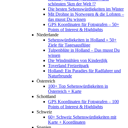
schönsten 5km der Welt !?
Die besten Sehenswürdigkeiten im Winter
Mit Drohne in Norwegen & die Lofoten –
das musst Du wissen
GPS Koordinaten für Fotografen – 50+
Points of Interest & Highlights
Niederlande
Sehenswürdigkeiten in Holland » 50+
Ziele für Tagesausflüge
Tulpenblüte in Holland – Das musst Du
wissen
Die Windmühlen von Kinderdijk
Toverland Freizeitpark
Holland: Ein Paradies für Radfahrer und
Naturfreunde
Österreich
100+ Top Sehenswürdigkeiten in
Österreich + Karte
Schottland
GPS Koordinaten für Fotografen – 100
Points of Interest & Highlights
Schweiz
60+ Schweiz Sehenswürdigkeiten mit
Karte + Koordinaten
Spanien