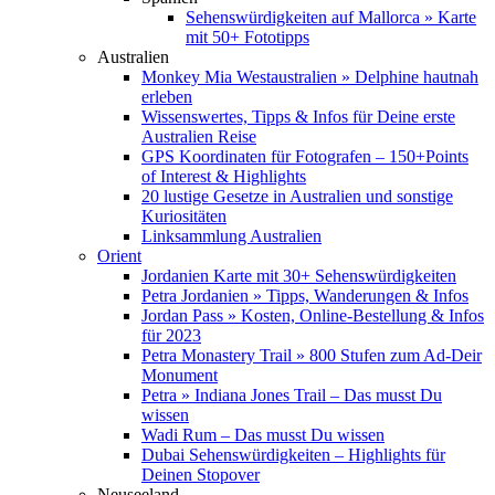
Sehenswürdigkeiten auf Mallorca » Karte
mit 50+ Fototipps
Australien
Monkey Mia Westaustralien » Delphine hautnah
erleben
Wissenswertes, Tipps & Infos für Deine erste
Australien Reise
GPS Koordinaten für Fotografen – 150+Points
of Interest & Highlights
20 lustige Gesetze in Australien und sonstige
Kuriositäten
Linksammlung Australien
Orient
Jordanien Karte mit 30+ Sehenswürdigkeiten
Petra Jordanien » Tipps, Wanderungen & Infos
Jordan Pass » Kosten, Online-Bestellung & Infos
für 2023
Petra Monastery Trail » 800 Stufen zum Ad-Deir
Monument
Petra » Indiana Jones Trail – Das musst Du
wissen
Wadi Rum – Das musst Du wissen
Dubai Sehenswürdigkeiten – Highlights für
Deinen Stopover
Neuseeland