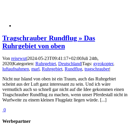
Tragschrauber Rundflug » Das
Ruhrgebiet von oben
Von
reisewut
|
2024-05-23T09:41:17+02:00
Juli 24th,
2020
|
Kategorien:
Ruhrgebiet
,
Deutschland
|
Tags:
gyrokopter
,
luftaufnahmen
,
marl
,
Ruhrgebiet
,
Rundflug
,
tragschrauber
|
Nicht nur Island von oben ist ein Traum, auch das Ruhrgebiet
scheint aus der Luft ganz interessant zu sein. Und ich wäre
vermutlich auch so schnell gar nicht auf die Idee gekommen einen
Tragschrauber Rundflug zu machen, wenn unser Pferdestall nicht in
Wurfweite zu einem kleinen Flugplatz liegen würde. [...]
0
Werbepartner