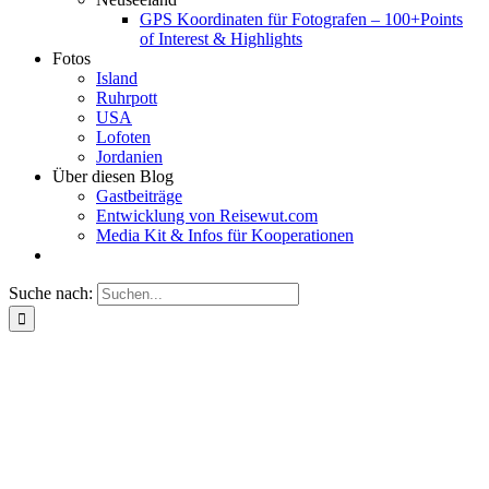
GPS Koordinaten für Fotografen – 100+Points
of Interest & Highlights
Fotos
Island
Ruhrpott
USA
Lofoten
Jordanien
Über diesen Blog
Gastbeiträge
Entwicklung von Reisewut.com
Media Kit & Infos für Kooperationen
Suche nach: