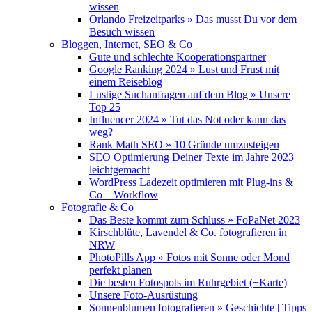
wissen
Orlando Freizeitparks » Das musst Du vor dem
Besuch wissen
Bloggen, Internet, SEO & Co
Gute und schlechte Kooperationspartner
Google Ranking 2024 » Lust und Frust mit
einem Reiseblog
Lustige Suchanfragen auf dem Blog » Unsere
Top 25
Influencer 2024 » Tut das Not oder kann das
weg?
Rank Math SEO » 10 Gründe umzusteigen
SEO Optimierung Deiner Texte im Jahre 2023
leichtgemacht
WordPress Ladezeit optimieren mit Plug-ins &
Co – Workflow
Fotografie & Co
Das Beste kommt zum Schluss » FoPaNet 2023
Kirschblüte, Lavendel & Co. fotografieren in
NRW
PhotoPills App » Fotos mit Sonne oder Mond
perfekt planen
Die besten Fotospots im Ruhrgebiet (+Karte)
Unsere Foto-Ausrüstung
Sonnenblumen fotografieren » Geschichte | Tipps