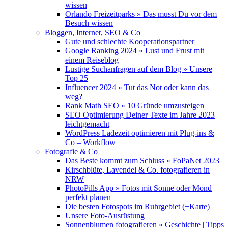
wissen
Orlando Freizeitparks » Das musst Du vor dem
Besuch wissen
Bloggen, Internet, SEO & Co
Gute und schlechte Kooperationspartner
Google Ranking 2024 » Lust und Frust mit
einem Reiseblog
Lustige Suchanfragen auf dem Blog » Unsere
Top 25
Influencer 2024 » Tut das Not oder kann das
weg?
Rank Math SEO » 10 Gründe umzusteigen
SEO Optimierung Deiner Texte im Jahre 2023
leichtgemacht
WordPress Ladezeit optimieren mit Plug-ins &
Co – Workflow
Fotografie & Co
Das Beste kommt zum Schluss » FoPaNet 2023
Kirschblüte, Lavendel & Co. fotografieren in
NRW
PhotoPills App » Fotos mit Sonne oder Mond
perfekt planen
Die besten Fotospots im Ruhrgebiet (+Karte)
Unsere Foto-Ausrüstung
Sonnenblumen fotografieren » Geschichte | Tipps