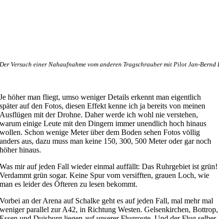
Der Versuch einer Nahaufnahme vom anderen Tragschrauber mit Pilot Jan-Bernd
Je höher man fliegt, umso weniger Details erkennt man eigentlich
später auf den Fotos, diesen Effekt kenne ich ja bereits von meinen
Ausflügen mit der Drohne. Daher werde ich wohl nie verstehen,
warum einige Leute mit den Dingern immer unendlich hoch hinaus
wollen. Schon wenige Meter über dem Boden sehen Fotos völlig
anders aus, dazu muss man keine 150, 300, 500 Meter oder gar noch
höher hinaus.
Was mir auf jeden Fall wieder einmal auffällt: Das Ruhrgebiet ist grün!
Verdammt grün sogar. Keine Spur vom versifften, grauen Loch, wie
man es leider des Öfteren zu lesen bekommt.
Vorbei an der Arena auf Schalke geht es auf jeden Fall, mal mehr mal
weniger parallel zur A42, in Richtung Westen. Gelsenkirchen, Bottrop,
Essen und Duisburg liegen auf unserer Flugroute. Und der Flug selber