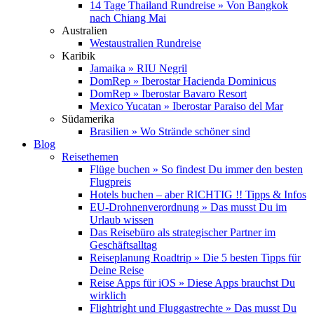
14 Tage Thailand Rundreise » Von Bangkok
nach Chiang Mai
Australien
Westaustralien Rundreise
Karibik
Jamaika » RIU Negril
DomRep » Iberostar Hacienda Dominicus
DomRep » Iberostar Bavaro Resort
Mexico Yucatan » Iberostar Paraiso del Mar
Südamerika
Brasilien » Wo Strände schöner sind
Blog
Reisethemen
Flüge buchen » So findest Du immer den besten
Flugpreis
Hotels buchen – aber RICHTIG !! Tipps & Infos
EU-Drohnenverordnung » Das musst Du im
Urlaub wissen
Das Reisebüro als strategischer Partner im
Geschäftsalltag
Reiseplanung Roadtrip » Die 5 besten Tipps für
Deine Reise
Reise Apps für iOS » Diese Apps brauchst Du
wirklich
Flightright und Fluggastrechte » Das musst Du