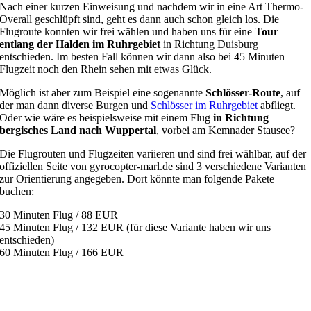
Nach einer kurzen Einweisung und nachdem wir in eine Art Thermo-
Overall geschlüpft sind, geht es dann auch schon gleich los. Die
Flugroute konnten wir frei wählen und haben uns für eine
Tour
entlang der Halden im Ruhrgebiet
in Richtung Duisburg
entschieden. Im besten Fall können wir dann also bei 45 Minuten
Flugzeit noch den Rhein sehen mit etwas Glück.
Möglich ist aber zum Beispiel eine sogenannte
Schlösser-Route
, auf
der man dann diverse Burgen und
Schlösser im Ruhrgebiet
abfliegt.
Oder wie wäre es beispielsweise mit einem Flug
in Richtung
bergisches Land nach Wuppertal
, vorbei am Kemnader Stausee?
Die Flugrouten und Flugzeiten variieren und sind frei wählbar, auf der
offiziellen Seite von gyrocopter-marl.de sind 3 verschiedene Varianten
zur Orientierung angegeben. Dort könnte man folgende Pakete
buchen:
30 Minuten Flug / 88 EUR
45 Minuten Flug / 132 EUR (für diese Variante haben wir uns
entschieden)
60 Minuten Flug / 166 EUR