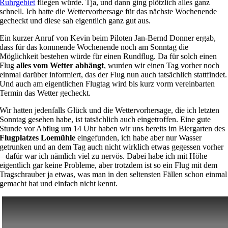
Ruhrgebiet
fliegen würde. Tja, und dann ging plötzlich alles ganz
schnell. Ich hatte die Wettervorhersage für das nächste Wochenende
gecheckt und diese sah eigentlich ganz gut aus.
Ein kurzer Anruf von Kevin beim Piloten Jan-Bernd Donner ergab,
dass für das kommende Wochenende noch am Sonntag die
Möglichkeit bestehen würde für einen Rundflug. Da für solch einen
Flug
alles vom Wetter abhängt
, wurden wir einen Tag vorher noch
einmal darüber informiert, das der Flug nun auch tatsächlich stattfindet.
Und auch am eigentlichen Flugtag wird bis kurz vorm vereinbarten
Termin das Wetter gecheckt.
Wir hatten jedenfalls Glück und die Wettervorhersage, die ich letzten
Sonntag gesehen habe, ist tatsächlich auch eingetroffen. Eine gute
Stunde vor Abflug um 14 Uhr haben wir uns bereits im Biergarten des
Flugplatzes Loemühle
eingefunden, ich habe aber nur Wasser
getrunken und an dem Tag auch nicht wirklich etwas gegessen vorher
– dafür war ich nämlich viel zu nervös. Dabei habe ich mit Höhe
eigentlich gar keine Probleme, aber trotzdem ist so ein Flug mit dem
Tragschrauber ja etwas, was man in den seltensten Fällen schon einmal
gemacht hat und einfach nicht kennt.