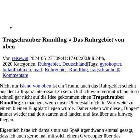
Tragschrauber Rundflug » Das Ruhrgebiet von
oben
Von
reisewut
|
2024-05-23T09:41:17+02:00
Juli 24th,
2020
|
Kategorien:
Ruhrgebiet
,
Deutschland
|
Tags:
gyrokopter
,
luftaufnahmen
,
marl
,
Ruhrgebiet
,
Rundflug
,
tragschrauber
|
0
Kommentare
Nicht nur
Island von oben
ist ein Traum, auch das Ruhrgebiet scheint
aus der Luft ganz interessant zu sein. Und ich wäre vermutlich auch so
schnell gar nicht auf die Idee gekommen einen
Tragschrauber
Rundflug
zu machen, wenn unser Pferdestall nicht in Wurfweite zu
einem kleinen Flugplatz liegen würde. Daher sehen wir diese „Dinger“
immer wieder mal dort starten und landen und fast über uns hinweg
fliegen.
Eigentlich hatte ich damals nur aus Spaß irgendwann einmal gesagt,
dass ich auch gerne mal mit solch einem Gyrocopter über das