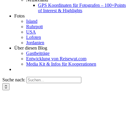
GPS Koordinaten für Fotografen – 100+Points
of Interest & Highlights
Fotos
Island
Ruhrpott
USA
Lofoten
Jordanien
Über diesen Blog
Gastbeiträge
Entwicklung von Reisewut.com
Media Kit & Infos für Kooperationen
Suche nach: