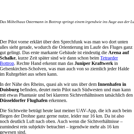
Das Möbelhaus Ostermann in Bottrop springt einem irgendwie ins Auge aus der Lu
Der Pilot vorne erklärt über den Sprechfunk was man wo dort unten
alles sieht gerade, wodurch die Orientierung im Laufe des Fluges ganz
gut gelingt. Das erste markante Gebäude ist eindeutig die
Arena auf
Schalke
, kurze Zeit später sind wir dann schon beim
Tetraeder
Bottrop
. Rechte Hand erkennt man das
Juniper Kraftwerk
in
Gelsenkirchen-Scholven, was man auch von so ziemlich jeder Halde
im Ruhrgebiet aus sehen kann.
In der Nähe des Rheins, quasi als wir uns über dem
Innenhafen in
Duisburg
befinden, deutet mein Pilot nach Südwesten und man kann
mit etwas Phantasie und bei klareren Sichtverhältnissen tatsächlich den
Düsseldorfer Flughafen
erkennen.
Die Sichtweite beträgt heute laut meiner UAV-App, die ich auch beim
fliegen der Drohne ganz gerne nutze, leider nur 16 km. Da ist also
noch deutlich Luft nach oben. Auch wenn die Sichtverhältnisse –
zumindest rein subjektiv betrachtet – irgendwie mehr als 16 km
gewesen sind.