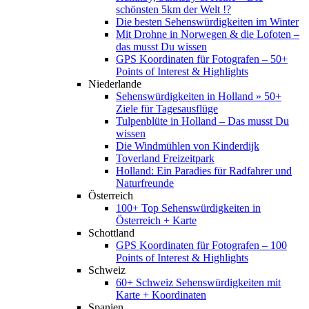
schönsten 5km der Welt !?
Die besten Sehenswürdigkeiten im Winter
Mit Drohne in Norwegen & die Lofoten –
das musst Du wissen
GPS Koordinaten für Fotografen – 50+
Points of Interest & Highlights
Niederlande
Sehenswürdigkeiten in Holland » 50+
Ziele für Tagesausflüge
Tulpenblüte in Holland – Das musst Du
wissen
Die Windmühlen von Kinderdijk
Toverland Freizeitpark
Holland: Ein Paradies für Radfahrer und
Naturfreunde
Österreich
100+ Top Sehenswürdigkeiten in
Österreich + Karte
Schottland
GPS Koordinaten für Fotografen – 100
Points of Interest & Highlights
Schweiz
60+ Schweiz Sehenswürdigkeiten mit
Karte + Koordinaten
Spanien