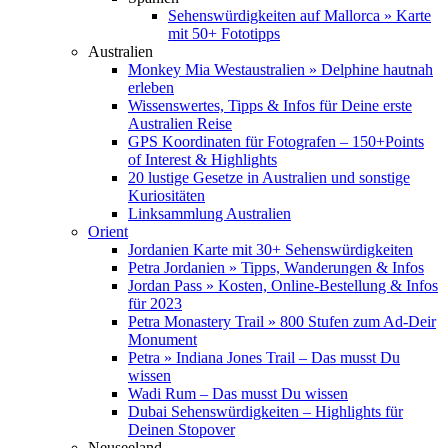
Sehenswürdigkeiten auf Mallorca » Karte
mit 50+ Fototipps
Australien
Monkey Mia Westaustralien » Delphine hautnah
erleben
Wissenswertes, Tipps & Infos für Deine erste
Australien Reise
GPS Koordinaten für Fotografen – 150+Points
of Interest & Highlights
20 lustige Gesetze in Australien und sonstige
Kuriositäten
Linksammlung Australien
Orient
Jordanien Karte mit 30+ Sehenswürdigkeiten
Petra Jordanien » Tipps, Wanderungen & Infos
Jordan Pass » Kosten, Online-Bestellung & Infos
für 2023
Petra Monastery Trail » 800 Stufen zum Ad-Deir
Monument
Petra » Indiana Jones Trail – Das musst Du
wissen
Wadi Rum – Das musst Du wissen
Dubai Sehenswürdigkeiten – Highlights für
Deinen Stopover
Neuseeland