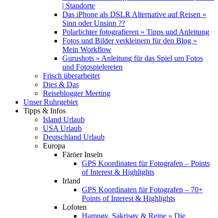
| Standorte
Das iPhone als DSLR Alternative auf Reisen »
Sinn oder Unsinn ??
Polarlichter fotografieren » Tipps und Anleitung
Fotos und Bilder verkleinern für den Blog »
Mein Workflow
Gurushots » Anleitung für das Spiel um Fotos
und Fotospielereien
Frisch überarbeitet
Dies & Das
Reiseblogger Meeting
Unser Ruhrgebiet
Tipps & Infos
Island Urlaub
USA Urlaub
Deutschland Urlaub
Europa
Färöer Inseln
GPS Koordinaten für Fotografen – Points
of Interest & Highlights
Irland
GPS Koordinaten für Fotografen – 70+
Points of Interest & Highlights
Lofoten
Hamnøy, Sakrisøy & Reine » Die