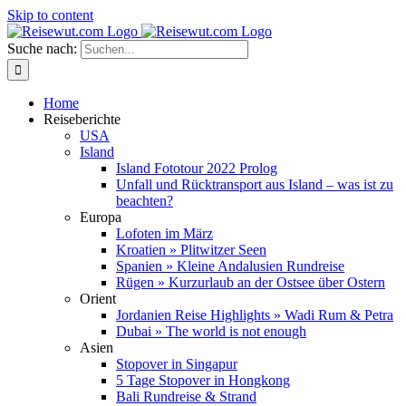
Skip to content
Suche nach:
Home
Reiseberichte
USA
Island
Island Fototour 2022 Prolog
Unfall und Rücktransport aus Island – was ist zu
beachten?
Europa
Lofoten im März
Kroatien » Plitwitzer Seen
Spanien » Kleine Andalusien Rundreise
Rügen » Kurzurlaub an der Ostsee über Ostern
Orient
Jordanien Reise Highlights » Wadi Rum & Petra
Dubai » The world is not enough
Asien
Stopover in Singapur
5 Tage Stopover in Hongkong
Bali Rundreise & Strand